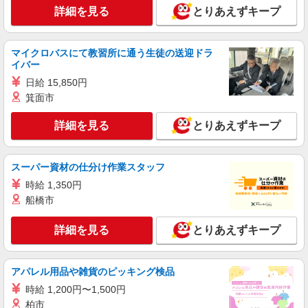
詳細を見る
キープ
詳細を見る
とりあえずキープ
派遣社員
マイクロバスにて教習所に通う生徒の送迎ドラ
株式会社kotrio /●SW-H1-2099949
イバー
新井宿駅★デイで送迎や生活サポートなど【福
日給 15,850円
祉】
箕面市
時給1650円〜2312円 ＜日払い有/週払い有/交
通費全支給(ガソリン代含む)＞
詳細を見る
とりあえずキープ
川口市 交通費全額支給
詳細を見る
キープ
スーパー資材の仕分け作業スタッフ
時給 1,350円
派遣社員
船橋市
株式会社トラストグロース 新宿本社 第3営業部
有料老人ホームでの夜専介護士
詳細を見る
とりあえずキープ
一夜勤：25375円〜29750円 ※資格や経験など
による
埼玉県川口市
アパレル用品や雑貨のピッキング検品
時給 1,200円〜1,500円
詳細を見る
キープ
柏市