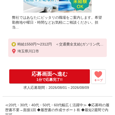
弊社ではあなたにピッタリの職場をご案内します。希望
勤務地や曜日・時間などお気軽にご相談ください。担
当...
時給1550円〜2312円 ＜交通費全支給(ガソリン代含
む)＞
埼玉県川口市
応募画面へ進む
1分で応募完了!!
キープ
求人応募期間：2026/08/01～2026/08/09
≪20代・30代・40代・50代・60代幅広く活躍中≫ ◆応募時の履
歴書不要→面接1回 ◆履歴書の作成サポート有 ◆最短2週間で内
定可