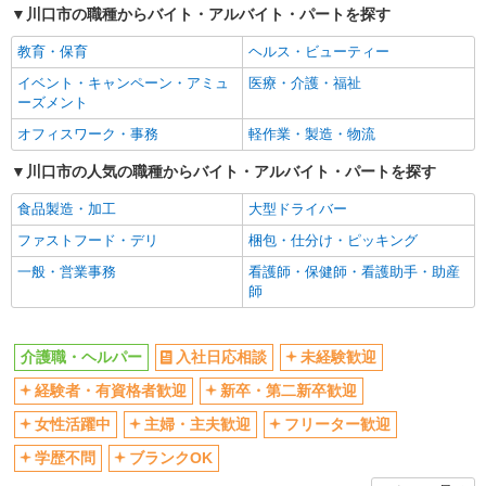
川口市の職種からバイト・アルバイト・パートを探す
女性活躍中
主婦・主夫歓迎
教育・保育
ヘルス・ビューティー
フリーター歓迎
学歴不問
イベント・キャンペーン・アミュ
医療・介護・福祉
ブランクOK
ミドル（40代～）活躍中
ーズメント
エルダー（50代～）活躍中
シニア（60代～）活躍中
オフィスワーク・事務
軽作業・製造・物流
高収入・高額
ボーナス・賞与あり
川口市の人気の職種からバイト・アルバイト・パートを探す
昇給あり
完全週休2日制
食品製造・加工
大型ドライバー
フルタイム歓迎
禁煙・分煙
ファストフード・デリ
梱包・仕分け・ピッキング
駅直結・駅チカ
車通勤OK
一般・営業事務
看護師・保健師・看護助手・助産
バイク通勤OK
自転車通勤OK
師
残業少なめ（月20h未満）
交通費支給
社会保険あり
産休・育休取得実績あり
介護職・ヘルパー
入社日応相談
未経験歓迎
退職金・財形貯蓄制度あり
各種手当（家族・役職・インセン
経験者・有資格者歓迎
新卒・第二新卒歓迎
ティブなど）あり
制服貸与
研修制度あり
女性活躍中
主婦・主夫歓迎
フリーター歓迎
資格取得支援制度あり
学歴不問
ブランクOK