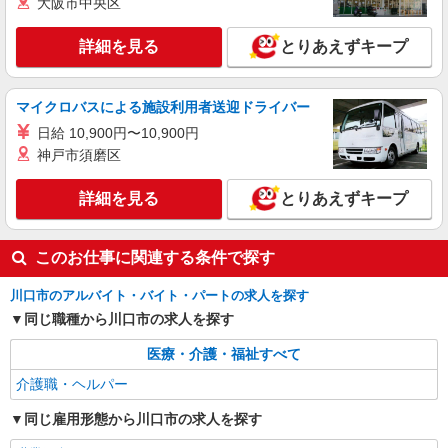
大阪市中央区
株式会社kotrio /●SW-H1-2099238
レア＊欠員により急募！シニア向けマンション
詳細を見る
とりあえずキープ
で生活サポート
時給1650円〜2312円 ＜日払い有/週払い有/交
通費全支給(ガソリン代含む)＞
マイクロバスによる施設利用者送迎ドライバー
川口市 交通費全額支給
日給 10,900円〜10,900円
神戸市須磨区
詳細を見る
キープ
詳細を見る
とりあえずキープ
このお仕事に関連する条件で探す
川口市のアルバイト・バイト・パートの求人を探す
同じ職種から川口市の求人を探す
医療・介護・福祉すべて
介護職・ヘルパー
同じ雇用形態から川口市の求人を探す