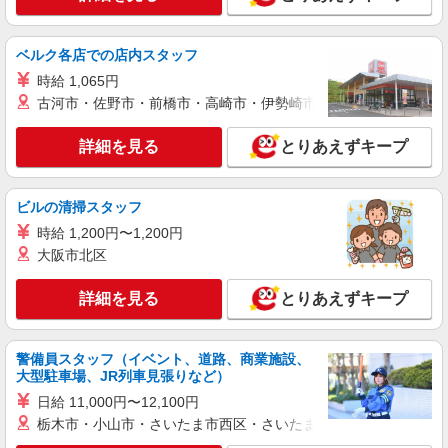
川口市 ★来社不要/面接なし
ベルク各店での店内スタッフ
詳細を見る
キープ
時給 1,065円
派遣社員
古河市・佐野市・前橋市・高崎市・伊勢崎市・太田市・館林市・
株式会社kotrio /●SW-H1-1981145
<川口元郷>高時給&シフト柔軟でいいとこ取り
詳細を見る
とりあえずキープ
♪サ高住の補助STAFF
時給1550円〜2312円 ＜日払い有/週払い有/交
ビルの清掃スタッフ
通費全支給(ガソリン代含む)＞
＜駅チカ＞川口元郷駅すぐ
時給 1,200円〜1,200円
大阪市北区
詳細を見る
キープ
詳細を見る
とりあえずキープ
派遣社員
（株）ウィルオブ・ワークCW 大宮支店/ms110101
警備員スタッフ（イベント、道路、商業施設、
高齢者向け住宅staff
大型駐車場、JR列車見張りなど）
時給1650円 ◆前払い・日払い・週払いOK
日給 11,000円〜12,100円
埼玉県川口市
栃木市・小山市・さいたま市西区・さいたま市岩槻区・久喜市・