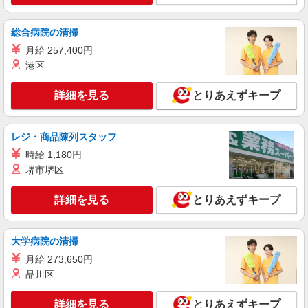
埼玉県川口市東領家2丁目8-6 【そんぽの家
S 川口東領家】建物内
総合病院の清掃
詳細を見る
キープ
月給 257,400円
港区
派遣社員
株式会社kotrio /●SW-H1-2094196
詳細を見る
とりあえずキープ
シニア向けマンションで見守り・食事配膳等＊
川口駅＊日払可
時給1650円〜2312円 ＜日払い有/週払い有/交
レジ・商品陳列スタッフ
通費全支給(ガソリン代含む)＞
時給 1,180円
＜駅チカ＞川口駅すぐ
堺市堺区
詳細を見る
キープ
詳細を見る
とりあえずキープ
派遣社員
株式会社kotrio /●SW-H1-2069815
大学病院の清掃
蕨駅★未経験OKの人間関係に悩まない職場へ
月給 273,650円
★サ高住スタッフ
品川区
時給1650円〜2312円 ＜日払い有/週払い有/交
通費全支給(ガソリン代含む)＞
詳細を見る
とりあえずキープ