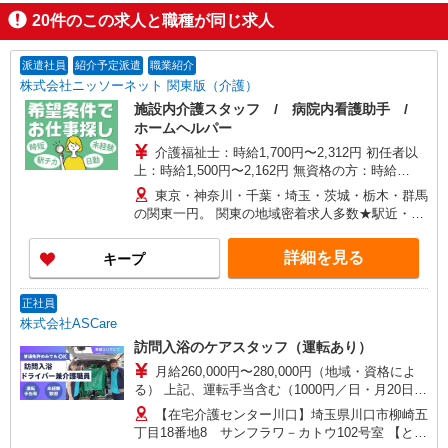
20
件のこの求人と職種が同じ求人
派遣社員
紹介予定派遣
職業紹介
株式会社ニッソーネット 関東版（介護）
施設内介護スタッフ / 病院内看護助手 /
ホームヘルパー
介護福祉士：時給1,700円〜2,312円 初任者以
上：時給1,500円〜2,162円 無資格の方：時給
1,350円〜1,925円 ※給与幅は勤務先による +交通
東京・神奈川・千葉・埼玉・茨城・栃木・群馬
費、諸手当（勤務先による） +0円で介護資格が取
の関東一円。 関東の地域密着求人多数★駅近・家
れる （別途規定） ★給与日払い制度あり！
から近い求人をお探しできます！
詳細を見る
キープ
正社員
株式会社ASCare
訪問入浴のケアスタッフ（運転あり）
月給260,000円〜280,000円（地域・資格によ
る） 上記、運転手当含む（1000円／日・月20日換
算） ★介護福祉士の方は月給20,000円加算（資格
【在宅介護センター川口】埼玉県川口市柳崎五
手当） 別途交通費支給（30,000円上限／月） 別途
丁目18番地8 サンフラワ－カトウ102号室 【とこ
残業手当（月平均残業時間15時間）残業代全額支