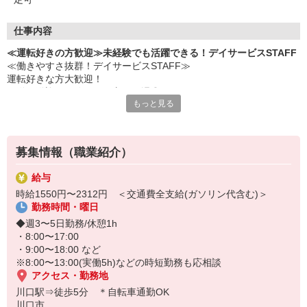
仕事内容
≪運転好きの方歓迎≫未経験でも活躍できる！デイサービスSTAFF
≪働きやすさ抜群！デイサービスSTAFF≫
運転好きな方大歓迎！
配送や送迎の経験がある方は優遇◎
もっと見る
▼仕事内容
・見守り業務
・リハビリ補助
募集情報（職業紹介）
・生活介助
・利用者さんの送迎業務（出来る方のみ） など
給与
時給1550円〜2312円 ＜交通費全支給(ガソリン代含む)＞
未経験でも研修制度やいつでも相談できる環境が整っているので、
勤務時間・曜日
介護経験がない方でも安心して働けます♪
◆週3〜5日勤務/休憩1h
お気軽にご応募ください◎
・8:00〜17:00
・9:00〜18:00 など
※8:00〜13:00(実働5h)などの時短勤務も応相談
アクセス・勤務地
川口駅⇒徒歩5分 ＊自転車通勤OK
川口市