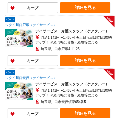
ろざわ訪問入浴】埼玉県所沢市旭町5番地6 鹿野
給
川ビル1階 【在宅介護センター加須】埼玉県加須
詳細を見る
キープ
市花崎一丁目23番地10 【在宅介護センター上尾】
埼玉県上尾市上町一丁目11番地20 伊藤店舗1階
NEW
【与野営業所】埼玉県さいたま市中央区本町東四
パート
丁目2番地2 AMENITYHOUSE 【在宅介護センタ
ツクイ川口戸塚（デイサービス）
ー春日部】埼玉県春日部市粕壁東二丁目3番地40
デイサービス 介護スタッフ（ケアクルー）
グレースヒル橋本202号室
時給1,141円〜1,469円 ★土日祝日は時給100円
アップ！ ※給与幅は資格・経験等による
埼玉県川口市戸塚4-11-25
詳細を見る
キープ
NEW
パート
ツクイ川口安行（デイサービス）
デイサービス 介護スタッフ（ケアクルー）
時給1,141円〜1,469円 ★土日祝日は時給100円
アップ！ ※給与幅は資格・経験等による
埼玉県川口市安行領家654番5
詳細を見る
キープ