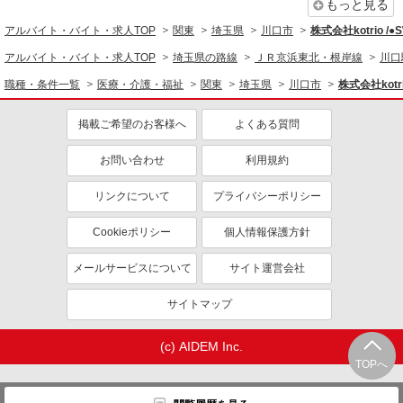
同じ職種から求人を探す
もっと見る
アルバイト・バイト・求人TOP
関東
埼玉県
川口市
株式会社kotrio /
医療・介護・福祉
アルバイト・バイト・求人TOP
埼玉県の路線
ＪＲ京浜東北・根岸線
川口
介護職・ヘルパー
職種・条件一覧
医療・介護・福祉
関東
埼玉県
川口市
株式会社kotr
同じ特徴から求人を探す
掲載ご希望のお客様へ
よくある質問
未経験歓迎
ミドル（40代～）活躍中
ボーナス・賞与あり
車通勤OK
お問い合わせ
利用規約
交通費支給
社会保険あり
リンクについて
プライバシーポリシー
産休・育休取得実績あり
Cookieポリシー
個人情報保護方針
メールサービスについて
サイト運営会社
サイトマップ
(c) AIDEM Inc.
TOPへ