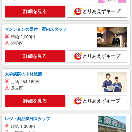
職業紹介
詳細を見る
とりあえずキープ
株式会社トラストグロース 新宿本社 第3営業部
有料老人ホームでの介護士
マンションの受付・案内スタッフ
月給：243,500円〜290,000円 ※資格や経験
などによる ★昇給・賞与あり
時給 2,000円
埼玉県川口市
渋谷区
詳細を見る
キープ
詳細を見る
とりあえずキープ
派遣社員
大学病院の中材滅菌
株式会社トラストグロース 新宿本社 第3営業部
介護付き有料老人ホームでの介護士
月給 254,160円
足立区
時給：初任者研修1350円/実務者研修1450円/介
護福祉士1550円 ※資格や経験などによる
詳細を見る
とりあえずキープ
埼玉県川口市
詳細を見る
キープ
レジ・商品陳列スタッフ
時給 1,300円
派遣社員