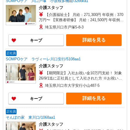
SOMPOケア 川口戸塚 小規模多機能/3266ka1
介護スタッフ
【介護福祉士】 月給：271,300円 年収例：370
万円〜 【実務者研修】 月給：241,500円 年収例：
330万円〜 【初任者研修】 月給：232,700円 年収
埼玉県川口市戸塚5-8-3
例：320万円〜 ※職務手当、働きがい向上手当、
日祝手当（月平均2回分）、夜勤手当（月平均5回
詳細を見る
キープ
分）等、毎月平均的に支払われる手当を含みま
す。 ※介護福祉士のみ、特別職務手当も含む ◎オ
ンコール手当（1,500円/日）別途支給あり ◎残業
正社員
時は別途時間外手当支給（超過1分〜） ◎賞与
SOMPOケア ラヴィーレ川口安行/5108aa1
基本給2.08ヶ月分/年支給
介護スタッフ
【期間限定】入社お祝い金10万円支給！ 対象
26/9/1迄に正社員として入社された方 ※お祝い金
は入社後3か月目の給与で支給、その他詳細は面接
埼玉県川口市大字安行小山487-5
時にご案内します 【介護福祉士】月給285,800円
／年収例384万円〜 【実務者研修】月給256,000円
詳細を見る
キープ
／年収例345万円〜 【初任者研修・無資格】月給
247,200円／年収例334万円〜 ※職務手当、働きが
い向上手当、日祝手当（月平均2回分）、夜勤手当
正社員
（月平均5回分）等、毎月平均的に支払われる手当
そんぽの家 東川口/1068aa1
を含む ※介護福祉士のみ、特別職務手当も含む ◎
介護スタッフ
残業時は別途時間外手当支給（超過1分〜） ◎賞