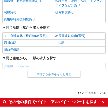
退職金・財形貯蓄制度あり
各種手当（家族・役職・インセン
ティブなど）あり
制服貸与
研修制度あり
資格取得支援制度あり
同じ沿線・駅から求人を探す
ＪＲ京浜東北・根岸線(埼玉県)
埼玉高速鉄道(埼玉県)
西川口駅
川口駅
川口元郷駅
同じ職種から川口駅の求人を探す
介護職・ヘルパー
関連する条件をもっと見る
同じ雇用形態から川口駅の求人を探す
職業紹介
同じ特徴から川口駅の求人を探す
ID：AE0730611764
入社日応相談
未経験歓迎
その他の条件でバイト・アルバイト・パートを探す
経験者・有資格者歓迎
新卒・第二新卒歓迎