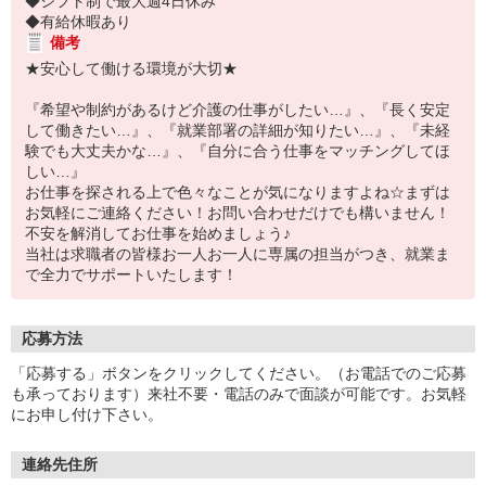
◆シフト制で最大週4日休み
◆有給休暇あり
備考
★安心して働ける環境が大切★
『希望や制約があるけど介護の仕事がしたい…』、『長く安定
して働きたい…』、『就業部署の詳細が知りたい…』、『未経
験でも大丈夫かな…』、『自分に合う仕事をマッチングしてほ
しい…』
お仕事を探される上で色々なことが気になりますよね☆まずは
お気軽にご連絡ください！お問い合わせだけでも構いません！
不安を解消してお仕事を始めましょう♪
当社は求職者の皆様お一人お一人に専属の担当がつき、就業ま
で全力でサポートいたします！
応募方法
「応募する」ボタンをクリックしてください。（お電話でのご応募
も承っております）来社不要・電話のみで面談が可能です。お気軽
にお申し付け下さい。
連絡先住所