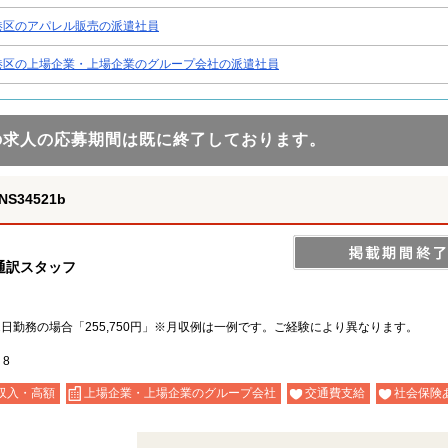
港区のアパレル販売の派遣社員
港区の上場企業・上場企業のグループ会社の派遣社員
の求人の応募期間は既に終了しております。
34521b
語通訳スタッフ
×22日勤務の場合「255,750円」※月収例は一例です。ご経験により異なります。
－8
収入・高額
上場企業・上場企業のグループ会社
交通費支給
社会保険