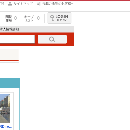
質問
サイトマップ
掲載ご希望のお客様へ
閲覧
キープ
0
0
履歴
リスト
ログイン
bの求人情報詳細
 re...