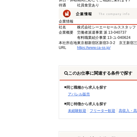
休日・休暇
期間に応じてご相談に乗れます♪
待遇
社員食堂あり
企業情報
社名
株式会社シーエーセールススタッフ
企業概要
労働者派遣事業 派 13-040737
有料職業紹介事業 13-ユ-040624
本社所在地
東京都新宿区新宿3-3-2 京王新宿
URL
https://www.ca-ss.jp/
このお仕事に関連する条件で探す
同じ職種から求人を探す
アパレル販売
同じ特徴から求人を探す
未経験歓迎
フリーター歓迎
高収入・高