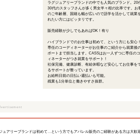
ラグジュアリーブランドの中でも人気のブランド。20
30代のスタッフさんが多く男女半々程の比率です。お
のご年齢層、国籍も幅が広いので語学を活かして就業
れたい方にはピッタリです。
販売経験が少しでもあればOK！有り
ハイブランドでのお仕事は初めて、という方にも安心
専任のコーディネーターがお仕事のご紹介から就業後
ポートまで担当します。CASSはお一人ずつに専任の
ィネーターがつき就業をサポート！
社保完備、健康診断、有給休暇など安心してお仕事を
るサポートが整っています。
お給料日前の日払い週払いも可能。
残業も1分単位と働きやすさ抜群。
ジュアリーブランドは初めて…という方でもアパレル販売のご経験がある方は大歓