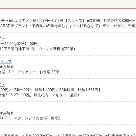
イト
00〜22:00は時給1,400円
橋2丁目東口地下街1号 ウイング新橋地下1階）
スタッフ
 ★昇給有
1-7-1 アクアシティお台場 3F東
イト
,400円／17時〜22時 時給1,400円／22時以降 時給1,661円】
3-26-27 JR品川駅改札内 エキュート品川）
 ★昇給有
1-7-1 アクアシティお台場 西3階