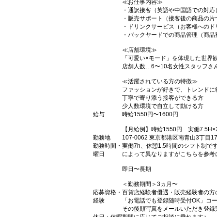
≪お仕事内容≫
・通訳接客（英語や中国語での対応
・販売サポート（接客後の商品の片
・ドリンクサービス（お客様へのド
・バックヤードでの商品管理（商品
≪店舗環境≫
「可愛い×モード」を体現した世界
店舗人数…6〜10名女性スタッフ
≪活躍されている方の特徴≫
ファッションが好きで、トレンドに
丁寧で寄り添う接客ができる方
少人数環境で自立して動ける方
給与
時給1550円〜1600円
【月給例】時給1550円 実働7.5
勤務地
107-0062 東京都港区南青山3丁目1
勤務時間・
実働7h、休憩1.5時間のシフト制です・シ
曜日
によって異なりますがこちらを参考
即日〜長期
＜勤務期間＞3ヵ月〜
応募資格・
百貨店経験者優遇・販売経験者の方
経験
「お電話でも登録随時受付OK」コ
その後顔写真をメールいただき登録