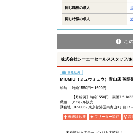
同じ職種の求人
同じ特徴の求人
こ
株式会社シーエーセールススタッフ/tkNS
派遣社員
MIUMIU（ミュウミュウ）青山店 英
給与
時給1550円〜1600円
【月給例】時給1550円 実働7.5H
職種
アパレル販売
勤務地
107-0062 東京都港区南青山3丁目17
未経験歓迎
フリーター歓迎
高
未経験からのチャレンジも大歓迎！