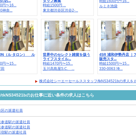
お...
タッフ募集
時給1600円〜16...
0円〜16...
時給1500円 ...
ルミネ池袋
10神奈...
東京都渋谷区渋谷2-...
ALON（ル タロン） ル
世界中のセレクト雑貨を扱う
45R 浦和伊勢丹店 ｜
ライフスタイル...
販売スタ...
0円〜15...
時給1470円〜15...
時給1500円〜15...
町田
玉川高島屋S.C. ...
330-0063 埼...
株式会社シーエーセールススタッフ/tkNS34521bの求人
tkNS34521bのお仕事に近い条件の求人はこちら
港区の派遣社員
表参道駅の派遣社員
表参道駅の派遣社員
原宿駅の派遣社員