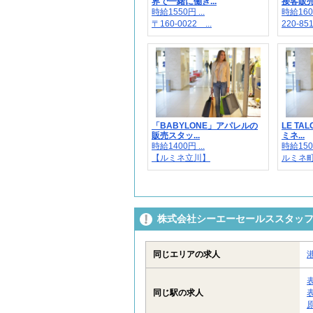
界で一緒に働き...
接客販売の
時給1550円 ...
時給160
〒160-0022 ...
220-85
「BABYLONE」アパレルの
LE T
販売スタッ...
ミネ...
時給1400円 ...
時給150
【ルミネ立川】
ルミネ
株式会社シーエーセールススタッフ/
同じエリアの求人
同じ駅の求人