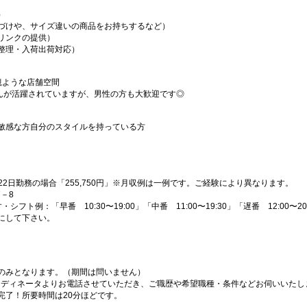
）
づけや、サイズ違いの商品をお持ちするなど）
リンクの提供）
整理・入荷出荷対応）
観ような店舗空間
さんが活躍されていますが、男性の方も大歓迎です◎
敏感な方自分のスタイルを持っている方
H×22日勤務の場合「255,750円」※月収例は一例です。ご経験により異なります。
7－8
フト例：「早番 10:30〜19:00」「中番 11:00〜19:30」「遅番 12:00〜20
にして下さい。
のみとなります。（期間は問いません）
ーディネータよりお電話させていただき、ご職歴や希望職種・条件などお伺いいたし
完了！所要時間は20分ほどです。