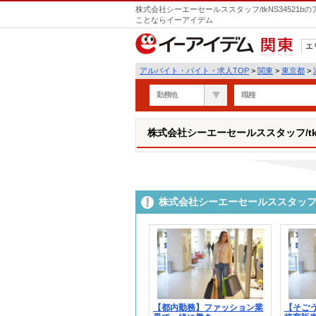
株式会社シーエーセールススタッフ/tkNS34521
ことならイーアイデム
エ
関東
アルバイト・バイト・求人TOP
>
関東
>
東京都
>
勤務地
職種
株式会社シーエーセールススタッフ/tkN
株式会社シーエーセールススタッフ/t
【都内勤務】ファッション業
【そごう