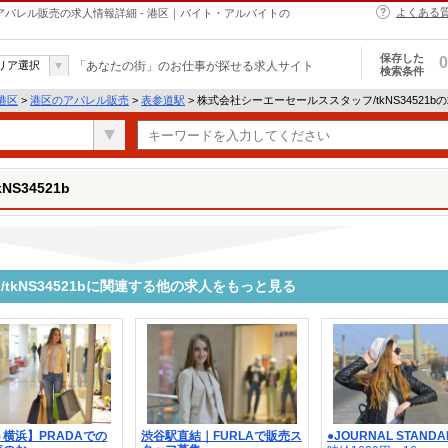
よくある
bのアパレル販売の求人情報詳細 - 港区｜バイト・アルバイトの
保存した
0
リア選択
「あなたの街」のお仕事が探せる求人サイト
検索条件
港区
>
港区のアパレル販売
>
表参道駅
> 株式会社シーエーセールススタッフ/tkNS34521
S34521b
kNS34521bに関連する他の求人をもっと見る
横浜】PRADAでの
渋谷駅直結｜FURLAで販売ス
●JOURNAL STANDARD