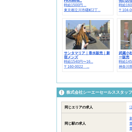
FRAMeW...
売のお仕事
時給1500円 ...
時給1600
東京都立川市曙町2丁...
〒104-00
サンタマリア｜香水販売｜新
武蔵小
宿メンズ
ー販売
時給1540円〜16...
時給145
〒160-0022 ...
神奈川県
株式会社シーエーセールススタッフ/t
同じエリアの求人
同じ駅の求人