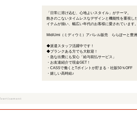
「日常に溶け込む、心地よいスタイル」がテーマ。
飽きのこないタイムレスなデザインと機能性を重視し
イテムが揃い、幅広い年代のお客様に愛されています
MidiUmi（ミディウミ）アパレル販売 ららぽーと豊
◆派遣スタッフ活躍中です！
◆ブランクある方でも大歓迎！
・急な出費にも安心「給与前払サービス」
・お友達紹介で現金GET！
・CASSで働くとTポイントが貯まる・社販50％OFF
・嬉しい高時給♪