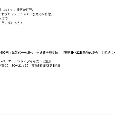
親しみやすい接客が好評♪
出すプロフェッショナルな対応が特徴。
お店で
お得に楽しもう！
90,400円＋残業代一分単位＋交通費全額支給」（実動8H×22日勤務の場合 お時給
丁目4－9 アーバンドッグららぽーと豊洲
遅番12：30〜21：30 実働8時間/休憩1時間