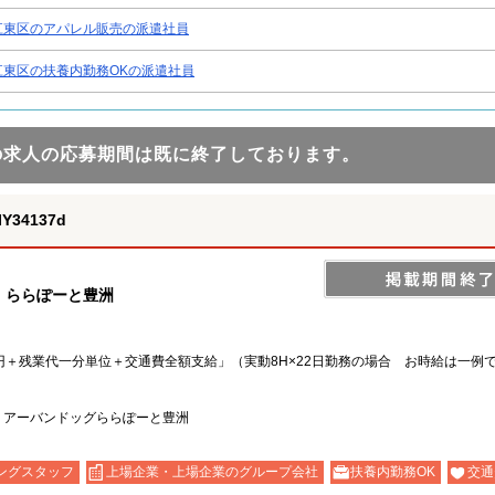
江東区のアパレル販売の派遣社員
江東区の扶養内勤務OKの派遣社員
の求人の応募期間は既に終了しております。
34137d
売 ららぽーと豊洲
400円＋残業代一分単位＋交通費全額支給」（実動8H×22日勤務の場合 お時給は一例
－9 アーバンドッグららぽーと豊洲
ングスタッフ
上場企業・上場企業のグループ会社
扶養内勤務OK
交通