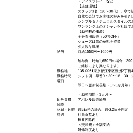
・ディスプレイ など
【店舗環境】
スタッフ3名（20〜30代）丁寧で
自然な会話でお客様の好みを引き
シンプル＆ナチュラルスタイルの
ワンランク上のオシャレを社販で
【勤務時の服装】
全身着用販売（50％OFF）
シューズは黒の革靴を持参
少人数な職場
給与
時給1550円〜1650円
給与例 時給1,650円の場合「2
ご経験により異なります）
勤務地
135-0061東京都江東区豊洲2
勤務時間・
シフト例 早番9：30〜18：30 
曜日
即日〜更新制長期（1〜3か月毎）
＜勤務期間＞3ヵ月〜
応募資格・
アパレル販売経験
経験
休日・休暇
週5勤務の場合、週休2日を想定
待遇
社員食堂あり
扶養控除内
＜交通費＞全額支給
研修制度あり