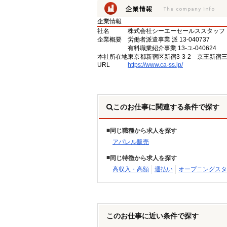
企業情報
社名
株式会社シーエーセールススタッフ
企業概要
労働者派遣事業 派 13-040737
有料職業紹介事業 13-ユ-040624
本社所在地
東京都新宿区新宿3-3-2 京王新宿
URL
https://www.ca-ss.jp/
このお仕事に関連する条件で探す
同じ職種から求人を探す
アパレル販売
同じ特徴から求人を探す
高収入・高額
週払い
オープニングスタ
このお仕事に近い条件で探す