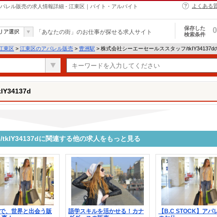
よくある
dのアパレル販売の求人情報詳細 - 江東区｜バイト・アルバイト
保存した
0
リア選択
「あなたの街」のお仕事が探せる求人サイト
検索条件
江東区
>
江東区のアパレル販売
>
豊洲駅
> 株式会社シーエーセールススタッフ/tkIY34137
34137d
kIY34137dに関連する他の求人をもっと見る
Aで、世界と出会う販
語学スキルを活かせる！カナ
【B.C STOCK】ア