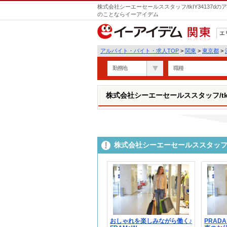
株式会社シーエーセールススタッフ/tkIY34137
のことならイーアイデム
エ
関東
アルバイト・バイト・求人TOP
>
関東
>
東京都
>
勤務地
職種
株式会社シーエーセールススタッフ/tkIY
株式会社シーエーセールススタッフ/t
おしゃれを楽しみながら働く♪
PRAD