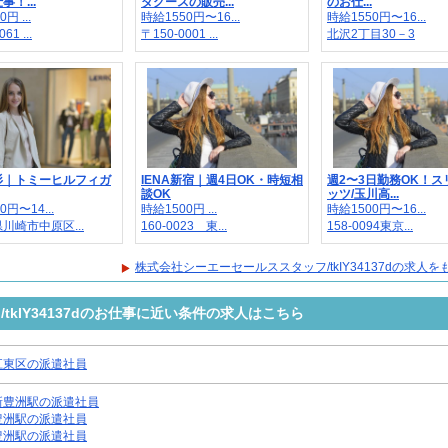
！...
ダグースの販売...
のお仕...
円 ...
時給1550円〜16...
時給1550円〜16...
61 ...
〒150-0001 ...
北沢2丁目30－3
杉｜トミーヒルフィガ
IENA新宿｜週4日OK・時短相
週2〜3日勤務OK！ス
談OK
ッツ/玉川高...
0円〜14...
時給1500円 ...
時給1500円〜16...
川崎市中原区...
160-0023 東...
158-0094東京...
株式会社シーエーセールススタッフ/tkIY34137dの求人
kIY34137dのお仕事に近い条件の求人はこちら
江東区の派遣社員
新豊洲駅の派遣社員
豊洲駅の派遣社員
豊洲駅の派遣社員