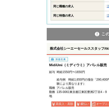
同じ職種の求人
同じ特徴の求人
こ
株式会社シーエーセールススタッフ/tkIY
派遣社員
MidiUmi（ミディウミ）アパレル販
給与
時給1550円〜1650円
給与例 時給1,650円の場合「290,
験により異なります）
職種
アパレル販売
勤務
135-0061東京都江東区豊洲2丁目4
地
高収入・高額
週払い
オープニ