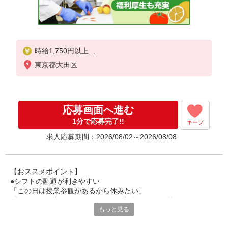
時給1,750円以上
東京都大田区
試用期間中 時給1,750円以上(試用期間2ヶ月)
残業が発生した場合、残業代を1分単位で別途支給し
ます。
応募画面へ進む
1分で応募完了!!
キープ
求人応募期間：2026/08/02～2026/08/08
【おススメポイント】
●シフトの融通が利きやすい
「この日は授業参観があるから休みたい」
「その日は予定があるのでシフトを調整したい」等
もっと見る
家庭や趣味の都合にも柔軟に対応しますので、お気軽にご相談く
ださい