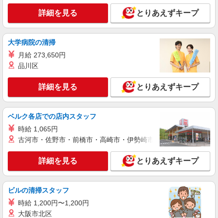
アルバイト
パート
詳細を見る
とりあえずキープ
ケンタッキーフライドチキン 御嶽山店
カウンター・キッチンスタッフ ＜優先募集日
時＞土日祝 フルタイム
大学病院の清掃
時給1300円 ＜高校生＞時給1250円
月給 273,650円
東京都大田区北嶺町37-13
品川区
詳細を見る
キープ
詳細を見る
とりあえずキープ
アルバイト
パート
ケンタッキーフライドチキン 雑色駅前店
ベルク各店での店内スタッフ
カウンター・キッチンスタッフ ＜優先募集日
時給 1,065円
時＞土日祝 17:00〜21:00
古河市・佐野市・前橋市・高崎市・伊勢崎市・太田市・館林市・
時給1350円
東京都大田区仲六郷2－42－17
詳細を見る
とりあえずキープ
詳細を見る
キープ
ビルの清掃スタッフ
アルバイト
パート
時給 1,200円〜1,200円
ケンタッキーフライドチキン 御嶽山店
大阪市北区