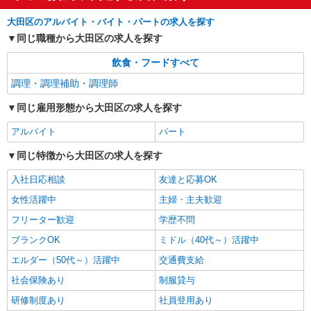
分単位で別途支給します。
グランダ多摩川・大田 （東京都大田区矢口2
丁目8-10）
大田区のアルバイト・バイト・パートの求人を探す
同じ職種から大田区の求人を探す
詳細を見る
キープ
飲食・フードすべて
調理・調理補助・調理師
同じ雇用形態から大田区の求人を探す
アルバイト
パート
同じ特徴から大田区の求人を探す
入社日応相談
友達と応募OK
女性活躍中
主婦・主夫歓迎
フリーター歓迎
学歴不問
ブランクOK
ミドル（40代～）活躍中
エルダー（50代～）活躍中
交通費支給
社会保険あり
制服貸与
研修制度あり
社員登用あり