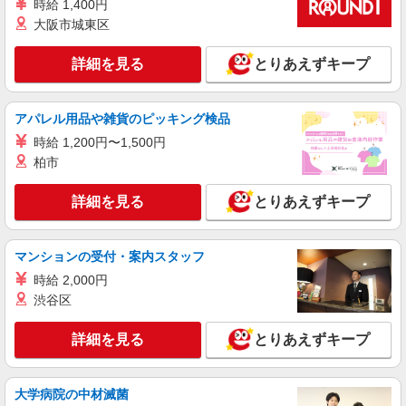
時給 1,400円
1250円 ※交通費一部支給 ※昇給あり
大阪市城東区
麻布茶房 アトレ大森店 東京都大田区大森北
1-6-16 アトレ大森5F
詳細を見る
とりあえずキープ
詳細を見る
キープ
アパレル用品や雑貨のピッキング検品
アルバイト
パート
時給 1,200円〜1,500円
麻布茶房(AZABUSABO) アトレ大森店
柏市
和カフェのキッチンスタッフ
基本給：時給1300円〜 ※研修40時間、時給
詳細を見る
とりあえずキープ
1250円 ※交通費一部支給 ※昇給あり
麻布茶房 アトレ大森店 東京都大田区大森北
1-6-16 アトレ大森5F
マンションの受付・案内スタッフ
時給 2,000円
詳細を見る
キープ
渋谷区
アルバイト
パート
詳細を見る
とりあえずキープ
コンパスグループ・ジャパン株式会社 39312_p
調理師【アルバイト・パート】
時給1,600円以上 試用期間中 時給1,600円以上
大学病院の中材滅菌
(試用期間2ヶ月) 残業が発生した場合、残業代を1