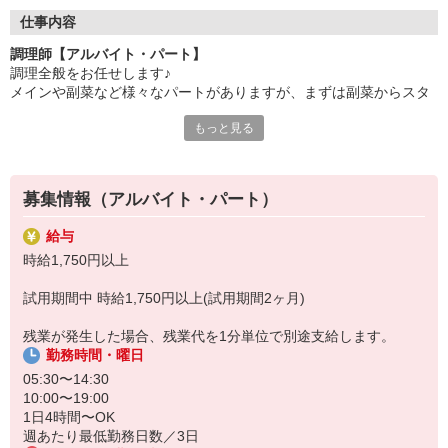
●20代〜50代の幅広い年代のスタッフが活躍中
仕事内容
主婦(夫)・フリーター・学生の方等、幅広い年代のスタッフが活
調理師【アルバイト・パート】
躍中
調理全般をお任せします♪
メインや副菜など様々なパートがありますが、まずは副菜からスタ
●安心の教育体制
ート。
入社後は先輩たちが優しくフォローしながら進めますので、
もっと見る
安心してお仕事を始められます。
《1日の流れ》
1.調理の準備
【会社について】
器具のスイッチやガスを点けます
給食受託の外資系大手企業、コンパスグループ・ジャパン。
募集情報（アルバイト・パート）
2.食材の確認と下ごしらえ
全国約1,500ヵ所で「コントラクトフードサービス」を展開して
3.調理スタート
います
給与
4.自分の持ち場が終了したら他の人のお手伝い
時給1,750円以上
レシピやメニューもきちんとあり、メイン担当や副菜担当等、
試用期間中 時給1,750円以上(試用期間2ヶ月)
担当を分けて調理を進めますので、ブランクがある方もご安心下さ
い♪
残業が発生した場合、残業代を1分単位で別途支給します。
勤務時間・曜日
05:30〜14:30
10:00〜19:00
1日4時間〜OK
週あたり最低勤務日数／3日