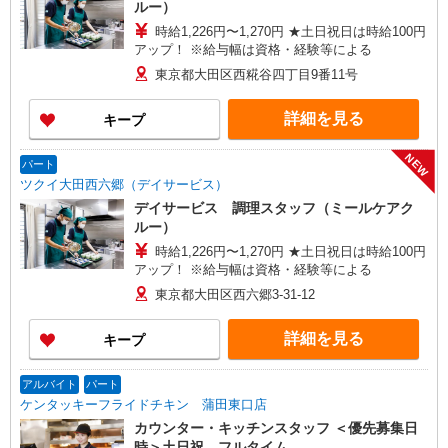
ルー）
時給1,226円〜1,270円 ★土日祝日は時給100円
アップ！ ※給与幅は資格・経験等による
東京都大田区西糀谷四丁目9番11号
詳細を見る
キープ
NEW
パート
ツクイ大田西六郷（デイサービス）
デイサービス 調理スタッフ（ミールケアク
ルー）
時給1,226円〜1,270円 ★土日祝日は時給100円
アップ！ ※給与幅は資格・経験等による
東京都大田区西六郷3-31-12
詳細を見る
キープ
アルバイト
パート
ケンタッキーフライドチキン 蒲田東口店
カウンター・キッチンスタッフ ＜優先募集日
時＞土日祝 フルタイム