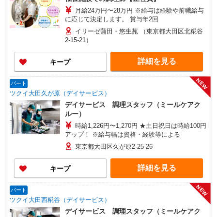
月給24万円〜28万円 ※給与は経験や前職給与
に応じて決定します。 賞与年2回
イリーゼ蒲田・悠生苑 （東京都大田区北糀谷
2-15-21）
詳細を見る
キープ
NEW
パート
ツクイ大田久が原（デイサービス）
デイサービス 調理スタッフ（ミールケアク
ルー）
時給1,226円〜1,270円 ★土日祝日は時給100円
アップ！ ※給与幅は資格・経験等による
東京都大田区久が原2-25-26
詳細を見る
キープ
NEW
パート
ツクイ大田西糀谷（デイサービス）
デイサービス 調理スタッフ（ミールケアク