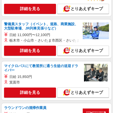
カウンター・キッチンスタッフ ＜優先募集日
時＞土日祝 フルタイム
詳細を見る
とりあえずキープ
時給1300円 ＜高校生＞時給1250円
東京都大田区北嶺町37-13
警備員スタッフ（イベント、道路、商業施設、
大型駐車場、JR列車見張りなど）
詳細を見る
キープ
日給 11,000円〜12,100円
栃木市・小山市・さいたま市西区・さいたま市岩槻区・久喜市・
アルバイト
パート
ケンタッキーフライドチキン 池上店
詳細を見る
とりあえずキープ
カウンター・キッチンスタッフ ＜優先募集日
時＞土日祝 18:00〜23:00
時給1400円
マイクロバスにて教習所に通う生徒の送迎ドラ
東京都大田区池上6-3-9
イバー
日給 15,850円
詳細を見る
キープ
箕面市
詳細を見る
とりあえずキープ
アルバイト
パート
麻布茶房(AZABUSABO) アトレ大森店
和カフェのキッチンスタッフ
ラウンドワンの清掃作業員
基本給：時給1300円〜 ※研修40時間、時給