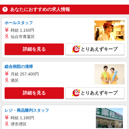
詳細を見る
キープ
あなたにおすすめの求人情報
アルバイト
パート
ケンタッキーフライドチキン 大森西口店
ホールスタッフ
カウンター・キッチンスタッフ ＜優先募集日
時給 1,150円
時＞平日（月〜金） 17:00〜21:00
仙台市青葉区
時給1300円 土日祝祭日時給1350円
東京都大田区山王2-2-12
詳細を見る
とりあえずキープ
詳細を見る
キープ
総合病院の清掃
アルバイト
パート
月給 257,400円
ケンタッキーフライドチキン 蒲田店
港区
カウンター・キッチンスタッフ ＜優先募集日
時＞平日（月〜金） 9:00〜14:00
詳細を見る
とりあえずキープ
時給1350円
東京都大田区西蒲田7-67-5
レジ・商品陳列スタッフ
詳細を見る
時給 1,180円
キープ
堺市堺区