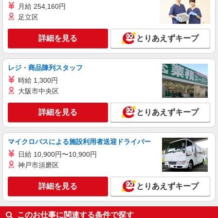
月給 254,160円
分単位で別途支給します。
グランダ西馬込 （東京都大田区南馬込5-42-
足立区
2）
詳細を見る
とりあえずキープ
詳細を見る
キープ
アルバイト
パート
レジ・商品陳列スタッフ
コンパスグループ・ジャパン株式会社 39275_p
時給 1,300円
調理補助【アルバイト・パート】
大阪市中央区
時給1,250円以上 試用期間中 時給1,250円以上
(試用期間2ヶ月) 残業が発生した場合、残業代を1
詳細を見る
とりあえずキープ
分単位で別途支給します。
グランダ大森山王 （東京都大田区山王1-40-
22）
マイクロバスによる施設利用者送迎ドライバー
詳細を見る
キープ
日給 10,900円〜10,900円
神戸市須磨区
アルバイト
パート
コンパスグループ・ジャパン株式会社 39306_p
詳細を見る
とりあえずキープ
調理補助【アルバイト・パート】
時給1,250円以上 試用期間中 時給1,250円以上
(試用期間2ヶ月) 残業が発生した場合、残業代を1
このお仕事に関連する条件で探す