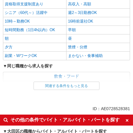
資格取得支援制度あり
高収入・高額
シニア（60代～）活躍中
週2～3日勤務OK
10時～勤務OK
16時前退社OK
短時間勤務（1日4h以内）OK
早朝
朝
昼
夕方
禁煙・分煙
副業・WワークOK
まかない・食事補助
同じ職種から求人を探す
飲食・フード
調理・調理補助・調理師
関連する条件をもっと見る
同じ特徴から求人を探す
ミドル（40代～）活躍中
交通費支給
ID：AE0728528381
社会保険あり
社員登用あり
その他の条件でバイト・アルバイト・パートを探す
週2～3日勤務OK
短時間勤務（1日4h以内）OK
大田区の職種からバイト・アルバイト・パートを探す
副業・WワークOK
まかない・食事補助