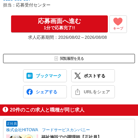
［3］面接実施。履歴書（写真貼付）をお持ちください。
担当：応募受付センター
面接では仕事内容や職場についてなど、気になることやご希望は
なんでもお聞かせくださいね。
↓
応募画面へ進む
［4］ 採用決定のご連絡。勤務開始日もお気軽にご相談ください。
1分で応募完了!!
キープ
【電話受付】
求人応募期間：2026/08/02～2026/08/08
10:00〜20:00 ※年末年始除く
閲覧履歴を見る
ブックマーク
ポストする
シェアする
URLをシェア
20
件のこの求人と職種が同じ求人
正社員
株式会社HITOWA フードサービスカンパニー
福祉施設での調理師【正社員】