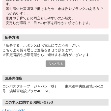
す。
落ち着いた雰囲気で働けるため、未経験やブランクのある方で
も始めやすく、
家庭や子育てとの両立もしやすいのが魅力。
安定した環境で、日々の仕事を穏やかに続けられます。
応募方法
「応募する」ボタン又はお電話にてご応募下さい。
こちらより折り返しご連絡をさせて頂きます。
※固定電話や携帯電話からご連絡する場合がございます。
もっと見る
【WEB応募受付後の流れ】
［1］「応募する」ボタンよりご応募下さい♪
↓
［2］携帯のショートメッセージ（SMS）に質問フォームをお送り
連絡先住所
させて頂きますので、
コンパスグループ・ジャパン（株） （東京都中央区築地5-5-12
メッセージに従ってご質問にご回答頂き、ご都合の良い面接日
号 浜離宮建設プラザ4F・5F）
程をご選択ください♪
※携帯電話番号の登録不備等、SMSが配信されない場合には別途ご
連絡させて頂きます。
この求人に関するお問い合わせ
↓
0120-563-537