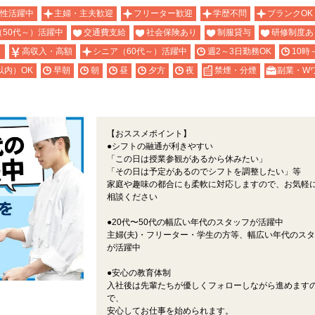
性活躍中
主婦・主夫歓迎
フリーター歓迎
学歴不問
ブランクOK
（50代～）活躍中
交通費支給
社会保険あり
制服貸与
研修制度あ
り
高収入・高額
シニア（60代～）活躍中
週2～3日勤務OK
10時
以内）OK
早朝
朝
昼
夕方
夜
禁煙・分煙
副業・W
【おススメポイント】
●シフトの融通が利きやすい
「この日は授業参観があるから休みたい」
「その日は予定があるのでシフトを調整したい」等
家庭や趣味の都合にも柔軟に対応しますので、お気軽
相談ください
●20代〜50代の幅広い年代のスタッフが活躍中
主婦(夫)・フリーター・学生の方等、幅広い年代のス
が活躍中
●安心の教育体制
入社後は先輩たちが優しくフォローしながら進めます
で、
安心してお仕事を始められます。