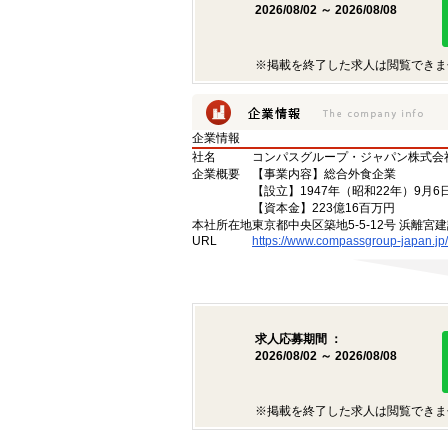
2026/08/02 ～ 2026/08/08
※掲載を終了した求人は閲覧できま
企業情報
社名
コンパスグループ・ジャパン株式会
企業概要
【事業内容】総合外食企業
【設立】1947年（昭和22年）9月6
【資本金】223億16百万円
本社所在地
東京都中央区築地5-5-12号 浜離宮建
URL
https://www.compassgroup-japan.jp/
求人応募期間 ：
2026/08/02 ～ 2026/08/08
※掲載を終了した求人は閲覧できま