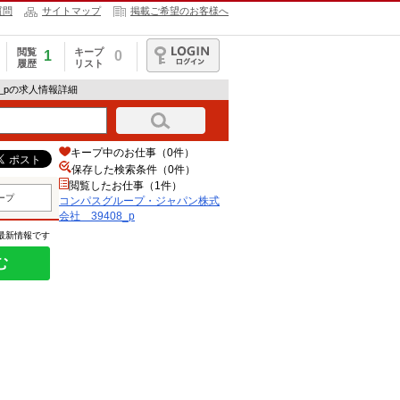
質問
サイトマップ
掲載ご希望のお客様へ
閲覧
キープ
1
0
履歴
リスト
ログイン
_pの求人情報詳細
キープ中のお仕事（0件）
保存した検索条件（
0
件）
閲覧したお仕事（1件）
ープ
コンパスグループ・ジャパン株式
会社 39408_p
の最新情報です
む