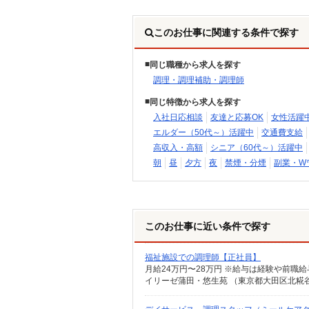
このお仕事に関連する条件で探す
同じ職種から求人を探す
調理・調理補助・調理師
同じ特徴から求人を探す
入社日応相談
友達と応募OK
女性活躍
エルダー（50代～）活躍中
交通費支給
高収入・高額
シニア（60代～）活躍中
朝
昼
夕方
夜
禁煙・分煙
副業・W
このお仕事に近い条件で探す
福祉施設での調理師【正社員】
月給24万円〜28万円 ※給与は経験や前職
イリーゼ蒲田・悠生苑 （東京都大田区北糀谷2-