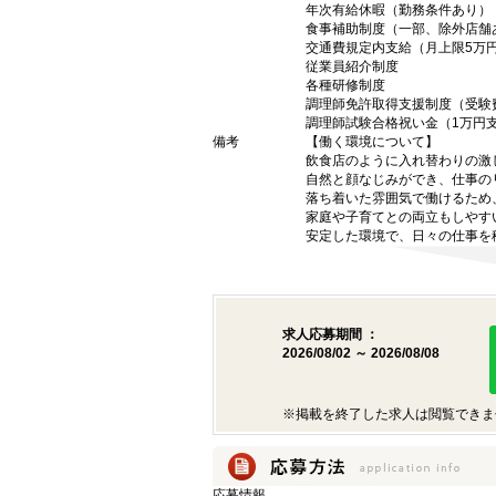
年次有給休暇（勤務条件あり）
食事補助制度（一部、除外店舗
交通費規定内支給（月上限5万
従業員紹介制度
各種研修制度
調理師免許取得支援制度（受験
調理師試験合格祝い金（1万円
備考
【働く環境について】
飲食店のように入れ替わりの激
自然と顔なじみができ、仕事の
落ち着いた雰囲気で働けるため
家庭や子育てとの両立もしやす
安定した環境で、日々の仕事を
求人応募期間 ：
2026/08/02 ～ 2026/08/08
※掲載を終了した求人は閲覧できま
応募情報