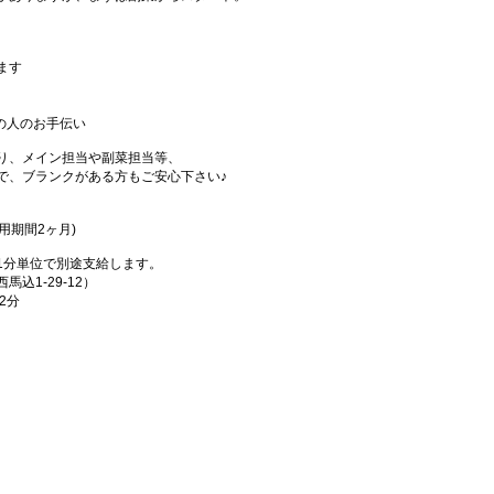
ます
の人のお手伝い
り、メイン担当や副菜担当等、
で、ブランクがある方もご安心下さい♪
試用期間2ヶ月)
1分単位で別途支給します。
込1-29-12）
2分