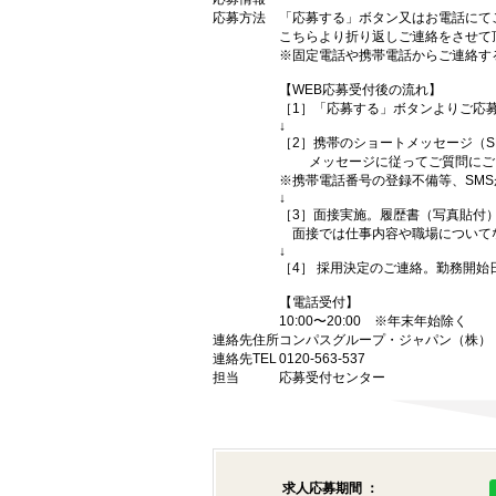
応募方法
「応募する」ボタン又はお電話にて
こちらより折り返しご連絡をさせて
※固定電話や携帯電話からご連絡す
【WEB応募受付後の流れ】
［1］「応募する」ボタンよりご応募
↓
［2］携帯のショートメッセージ（
メッセージに従ってご質問にご回
※携帯電話番号の登録不備等、SM
↓
［3］面接実施。履歴書（写真貼付
面接では仕事内容や職場について
↓
［4］ 採用決定のご連絡。勤務開
【電話受付】
10:00〜20:00 ※年末年始除く
連絡先住所
コンパスグループ・ジャパン（株） （
連絡先TEL
0120-563-537
担当
応募受付センター
求人応募期間 ：