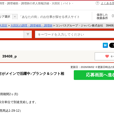
よくある
の調理・調理補助・調理師の求人情報詳細 - 大田区｜バイト・
保存した
0
リア選択
「あなたの街」のお仕事が探せる求人サイト
検索条件
大田区
>
大田区の調理・調理補助・調理師
> コンパスグループ・ジャパン株式会社 39408
9408_p
キ
更新日：2026/08/02 ※更新日時点
方がメインで活躍中♪ブランク＆シフト相
応募画面へ進
試用期間2ヶ月)
1分単位で別途支給します。
込1-29-12）