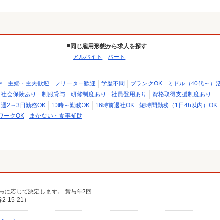
同じ雇用形態から求人を探す
アルバイト
パート
中
主婦・主夫歓迎
フリーター歓迎
学歴不問
ブランクOK
ミドル（40代～）
社会保険あり
制服貸与
研修制度あり
社員登用あり
資格取得支援制度あり
週2～3日勤務OK
10時～勤務OK
16時前退社OK
短時間勤務（1日4h以内）OK
ワークOK
まかない・食事補助
給与に応じて決定します。 賞与年2回
15-21）