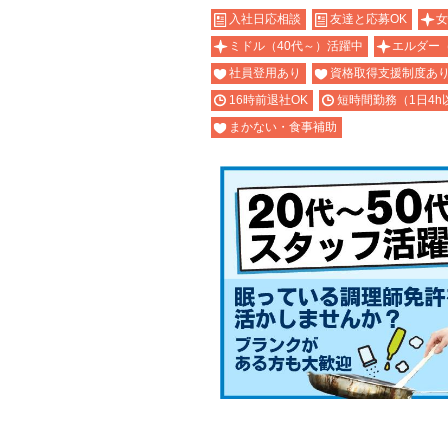
入社日応相談
友達と応募OK
女
ミドル（40代～）活躍中
エルダー
社員登用あり
資格取得支援制度あ
16時前退社OK
短時間勤務（1日4h
まかない・食事補助