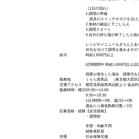
《1日の流れ》
1.調理の準備
器具のスイッチやガスを点け
2.食材の確認と下ごしらえ
3.調理スタート
4.自分の持ち場が終了したら他
レシピやメニューもきちんとあ
担当を分けて調理を進めますの
給与
時給1,600円以上
試用期間中 時給1,600円以上(
残業が発生した場合、残業代を
勤務地
くらら西馬込 （東京都大田区西馬
交通アクセス
都営浅草線西馬込駅より 徒歩約
勤務時間・曜日
05:00〜14:00
9:30〜18:30
1日3時間〜OK、週2日〜OK
週あたり最低勤務日数／2日
応募資格・経験
【必須資格】
・調理師
学歴・年齢不問
経験者歓迎
待遇
社会保険完備