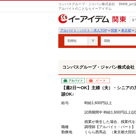
コンパスグループ・ジャパン株式会社 39408_p
アルバイトのことならイーアイデム
エ
関東
アルバイト・バイト・求人TOP
>
関東
>
東京都
>
勤務地
職種
コンパスグループ・ジャパン株式会社 3
アルバイト
パート
【週2日〜OK】主婦（夫）・シニアの
談OK♪
給与
時給1,600円以上
試用期間中 時給1,600円以上(
残業が発生した場合、残業代を
職種
調理師【アルバイト・パート】
勤務地
くらら西馬込 （東京都大田区西馬