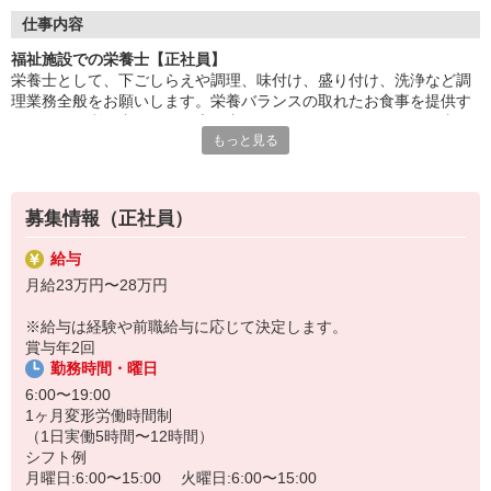
安心感抜群のチーム作業
仕事内容
福祉施設での栄養士【正社員】
栄養士として、下ごしらえや調理、味付け、盛り付け、洗浄など調
理業務全般をお願いします。栄養バランスの取れたお食事を提供す
ることで、利用者さまの健康を支えられるやりがいのあるお仕事で
もっと見る
す。楽しい食事の時間を過ごしていただけるよう心を込めて調理す
ることを大切にしています。
募集情報（正社員）
給与
月給23万円〜28万円
※給与は経験や前職給与に応じて決定します。
賞与年2回
勤務時間・曜日
6:00〜19:00
1ヶ月変形労働時間制
（1日実働5時間〜12時間）
シフト例
月曜日:6:00〜15:00 火曜日:6:00〜15:00