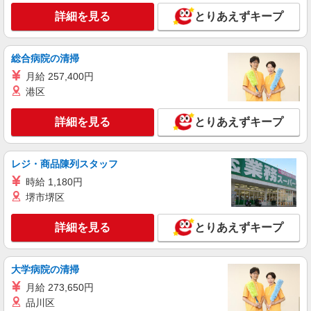
詳細を見る
とりあえずキープ
詳細を見る
キープ
アルバイト
パート
総合病院の清掃
ケンタッキーフライドチキン イオン市川妙典店
月給 257,400円
カウンター・キッチンスタッフ ＜優先募集日
港区
時＞土日祝 フルタイム
時給1250円
詳細を見る
とりあえずキープ
千葉県市川市妙典5-3-1 1番街1Fイオン内
レジ・商品陳列スタッフ
詳細を見る
キープ
時給 1,180円
堺市堺区
アルバイト
パート
ケンタッキーフライドチキン 西友行徳店
詳細を見る
カウンター・キッチンスタッフ ＜優先募集日
とりあえずキープ
時＞土日祝 17:00〜21:00
時給1250円
大学病院の清掃
千葉県市川市行徳駅前1丁目19-1
月給 273,650円
品川区
詳細を見る
キープ