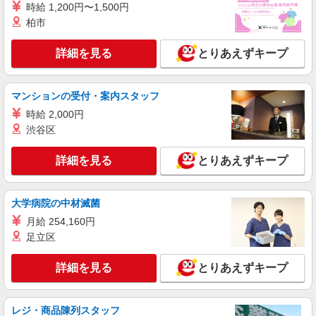
時給 1,200円〜1,500円
アルバイト
パート
柏市
ジョリーパスタ 市川店
キッチン（フード）スタッフ
詳細を見る
とりあえずキープ
時給1200円 ※22:00以降は時給1500円 ※高校
生時給1160円 ※労働組合費あり（基本時給×月間
時間数×1.8％） ■土日・祝手当 土日・祝は時給＋
千葉県市川市市川1-9-1 AKIOビル
マンションの受付・案内スタッフ
50円
時給 2,000円
詳細を見る
キープ
渋谷区
アルバイト
パート
詳細を見る
とりあえずキープ
すき家 本八幡駅南口店
すき家の店舗スタッフ（接客・調理・清掃な
ど）
大学病院の中材滅菌
時給1,563円
月給 254,160円
千葉県市川市南八幡4-7-15 1F部分
足立区
詳細を見る
詳細を見る
とりあえずキープ
キープ
アルバイト
パート
レジ・商品陳列スタッフ
丸亀製麺ニッケコルトンプラザ店