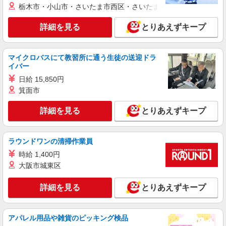
栃木市・小山市・さいたま市西区・さいたま市岩槻区・久喜市・
アルバイト
パート
すき家 本八幡駅南口店
詳細を見る
とりあえずキープ
すき家の店舗スタッフ（接客・調理・清掃な
ど）
マイクロバスにて教習所に通う生徒の送迎ドラ
時給1,250円 ※22:00〜翌5:00：時給1,563円 ※
イバー
高校生時給1,150円 ※早朝手当（5:00〜9:00）時給
＋150円
日給 15,850円
千葉県市川市南八幡4-7-15 1F部分
箕面市
詳細を見る
キープ
詳細を見る
とりあえずキープ
アルバイト
パート
なか卯 南行徳店
ラウンドワンの清掃作業員
接客・調理スタッフ（簡単な接客・調理・清
時給 1,400円
掃・など）
大阪市城東区
時給1230円 22:00〜翌5:00：時給1538円 高校
生：時給1140円
詳細を見る
とりあえずキープ
千葉県市川市南行徳1-20-14
詳細を見る
キープ
アパレル用品や雑貨のピッキング検品