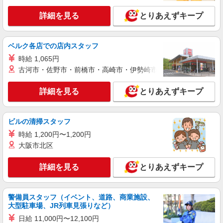
詳細を見る
とりあえずキープ
アルバイト
パート
すき家 行徳北店
すき家の店舗スタッフ（接客・調理・清掃な
ベルク各店での店内スタッフ
ど）
時給 1,065円
時給1,250円 ※22:00〜翌5:00：時給1,563円 ※
古河市・佐野市・前橋市・高崎市・伊勢崎市・太田市・館林市・
高校生時給1,160円 ※早朝手当（5:00〜9:00）時給
＋150円
千葉県市川市富浜3-2-24
詳細を見る
とりあえずキープ
詳細を見る
キープ
ビルの清掃スタッフ
アルバイト
パート
時給 1,200円〜1,200円
すき家 ニッケコルトンプラザ店
大阪市北区
すき家の店舗スタッフ（接客・調理・清掃な
ど）
詳細を見る
とりあえずキープ
時給1,200円 ※高校生時給1,150円 ※土日祝手
当 時給＋50円
千葉県市川市鬼高1-1-1
警備員スタッフ（イベント、道路、商業施設、
大型駐車場、JR列車見張りなど）
詳細を見る
キープ
日給 11,000円〜12,100円