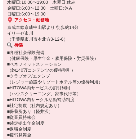
水曜日:10:00〜19:00 木曜日:休み
金曜日:6:00〜12:30 土曜日:休み
日曜日:6:00〜19:00
アクセス・勤務地
京成本線京成中山駅より 徒歩約14分
イリーゼ市川
（千葉県市川市本北方3-12-8）
待遇
■各種社会保険完備
（健康保険・厚生年金・雇用保険・労災保険）
■ベネフィットステーション
（約140万コンテンツの優待割引）
■クラブオフ/エクシブ
（レジャー施設やリゾートホテル等の優待利用）
■HITOWA内サービスの割引利用
（ハウスクリーニング、家事代行等）
■HITOWA内サークル活動補助制度
■社宅制度（社内規定あり）
■保養所あり（軽井沢）
■従業員持株会
■確定拠出年金制度
■退職金制度
■慶弔見舞金