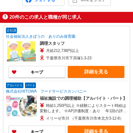
20
件のこの求人と職種が同じ求人
正社員
社会福祉法人きぼうの ありのみ保育園
調理スタッフ
月給212,738円以上
千葉県市川市下貝塚1-3-23
詳細を見る
キープ
アルバイト
パート
株式会社HITOWA フードサービスカンパニー
福祉施設での調理補助【アルバイト・パート】
時給1,250円以上 ※経験によりスタート時給は
変動します。 ※AP評価制度：あり 年1回の評価
により時給を見直します。 ※アルバイト賞与（寸
イリーゼ市川 （千葉県市川市本北方3-12-8）
志）：あり 年2回。勤続年数により金額UP。
詳細を見る
キープ