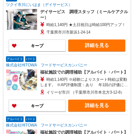
ツクイ市川にいはま（デイサービス）
デイサービス 調理スタッフ（ミールケアクル
ー）
時給1,140円 ★土日祝日は時給100円アップ！
千葉県市川市新浜1-24-14
詳細を見る
キープ
アルバイト
パート
株式会社HITOWA フードサービスカンパニー
福祉施設での調理補助【アルバイト・パート】
時給1,140円 ※経験によりスタート時給は変動
します。 ※AP評価制度：あり 年1回の評価によ
り時給を見直します。 ※アルバイト賞与（寸
イリーゼ市川 （千葉県市川市本北方3-12-8）
志）：あり 年2回。勤続年数により金額UP。
詳細を見る
キープ
アルバイト
パート
株式会社HITOWA フードサービスカンパニー
福祉施設での調理補助【アルバイト・パート】