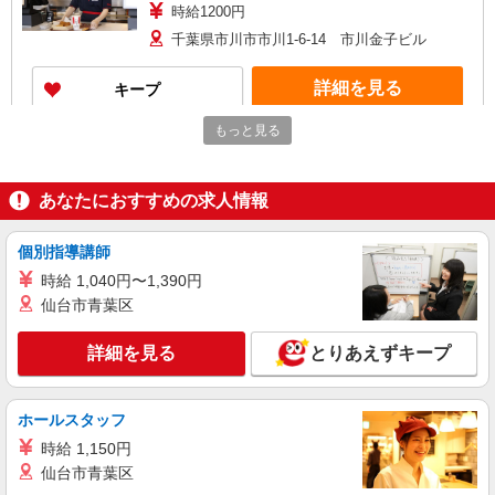
時給1200円
千葉県市川市市川1-6-14 市川金子ビル
詳細を見る
キープ
もっと見る
アルバイト
パート
ケンタッキーフライドチキン イオン市川妙典店
カウンター・キッチンスタッフ ＜優先募集日
あなたにおすすめの求人情報
時＞土日祝 フルタイム
時給1250円
個別指導講師
千葉県市川市妙典5-3-1 1番街1Fイオン内
時給 1,040円〜1,390円
仙台市青葉区
詳細を見る
キープ
詳細を見る
とりあえずキープ
アルバイト
パート
ケンタッキーフライドチキン 本八幡店
カウンター・キッチンスタッフ ＜優先募集日
ホールスタッフ
時＞平日（月〜金） 9:00〜14:00
時給 1,150円
時給1200円
仙台市青葉区
千葉県市川市八幡2-5-2 二葉屋ビル