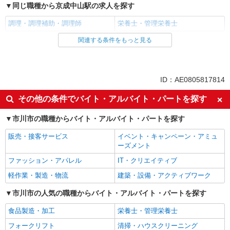
同じ職種から京成中山駅の求人を探す
調理・調理補助・調理師
栄養士・管理栄養士
関連する条件をもっと見る
同じ雇用形態から京成中山駅の求人を探す
正社員
同じ特徴から京成中山駅の求人を探す
ID：AE0805817814
朝
昼
その他の条件でバイト・アルバイト・パートを探す
夕方
夜
市川市の職種からバイト・アルバイト・パートを探す
車通勤OK
バイク通勤OK
販売・接客サービス
イベント・キャンペーン・アミュ
社宅・寮あり
入社日応相談
ーズメント
Web面接OK
友達と応募OK
ファッション・アパレル
IT・クリエイティブ
職場見学OKまたは説明会あり
未経験歓迎
軽作業・製造・物流
建築・設備・アクティブワーク
経験者・有資格者歓迎
新卒・第二新卒歓迎
市川市の人気の職種からバイト・アルバイト・パートを探す
女性活躍中
主婦・主夫歓迎
食品製造・加工
栄養士・管理栄養士
フリーター歓迎
学歴不問
フォークリフト
清掃・ハウスクリーニング
ブランクOK
ミドル（40代～）活躍中