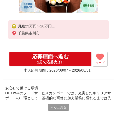
月給23万円〜28万円
千葉県市川市
※給与は経験や前職給与に応じて決定します。
賞与年2回
応募画面へ進む
1分で応募完了!!
キープ
求人応募期間：2026/08/07～2026/08/31
安心して働ける環境
HITOWAのフードサービスカンパニーでは、充実したキャリアサ
ポートの一環として、基礎的な研修に加え業務に慣れるまでは先
輩社員がマンツーマンでフォローしていきます。実践的な技術を
もっと見る
学べる実務研修や、高度な調理技術や特殊メニューの作り方等の
専門スキルを身につけられる専門技術研修も計画しています。