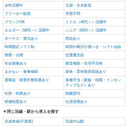
女性活躍中
主婦・主夫歓迎
フリーター歓迎
学歴不問
ブランクOK
ミドル（40代～）活躍中
エルダー（50代～）活躍中
シニア（60代～）活躍中
ボーナス・賞与あり
昇給あり
時間固定シフト制
時間や曜日が選べる・シフト自由
禁煙・分煙
交通費支給
社会保険あり
家賃補助・住宅手当有
まかない・食事補助
産休・育休取得実績あり
退職金・財形貯蓄制度あり
各種手当（家族・役職・インセン
ティブなど）あり
社割・特典あり
制服貸与
研修制度あり
社員登用あり
同じ沿線・駅から求人を探す
京成本線(千葉県)
京成中山駅