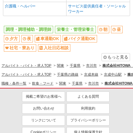
介護職・ヘルパー
サービス提供責任者・ソーシャル
エルダー（50代～）活躍中
シニア（60代～）活躍中
ワーカー
ボーナス・賞与あり
昇給あり
時間固定シフト制
時間や曜日が選べる・シフト自由
調理・調理補助・調理師
栄養士・管理栄養士
朝
昼
禁煙・分煙
交通費支給
夕方
夜
車通勤OK
バイク通勤OK
社会保険あり
家賃補助・住宅手当有
社宅・寮あり
入社日応相談
まかない・食事補助
産休・育休取得実績あり
もっと見る
退職金・財形貯蓄制度あり
各種手当（家族・役職・インセン
ティブなど）あり
アルバイト・バイト・求人TOP
関東
千葉県
市川市
株式会社HITOW
社割・特典あり
制服貸与
アルバイト・バイト・求人TOP
千葉県の路線
京成本線
京成中山駅
株
研修制度あり
社員登用あり
職種・条件一覧
飲食・フード
関東
千葉県
市川市
株式会社HITO
同じ職種から求人を探す
掲載ご希望のお客様へ
よくある質問
飲食・フード
お問い合わせ
利用規約
調理・調理補助・調理師
栄養士・管理栄養士
リンクについて
プライバシーポリシー
同じ特徴から求人を探す
車通勤OK
社宅・寮あり
Cookieポリシー
個人情報保護方針