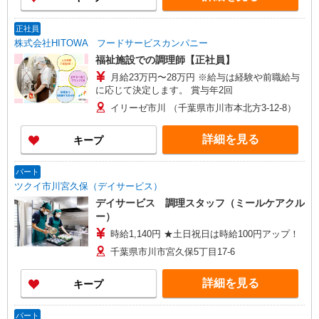
正社員
株式会社HITOWA フードサービスカンパニー
福祉施設での調理師【正社員】
月給23万円〜28万円 ※給与は経験や前職給与
に応じて決定します。 賞与年2回
イリーゼ市川 （千葉県市川市本北方3-12-8）
詳細を見る
キープ
パート
ツクイ市川宮久保（デイサービス）
デイサービス 調理スタッフ（ミールケアクル
ー）
時給1,140円 ★土日祝日は時給100円アップ！
千葉県市川市宮久保5丁目17-6
詳細を見る
キープ
パート