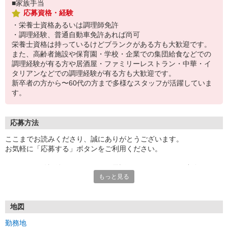
■家族手当
応募資格・経験
・栄養士資格あるいは調理師免許
・調理経験、普通自動車免許あれば尚可
栄養士資格は持っているけどブランクがある方も大歓迎です。
また、高齢者施設や保育園・学校・企業での集団給食などでの
調理経験が有る方や居酒屋・ファミリーレストラン・中華・イ
タリアンなどでの調理経験が有る方も大歓迎です。
新卒者の方から〜60代の方まで多様なスタッフが活躍していま
す。
応募方法
ここまでお読みくださり、誠にありがとうございます。
お気軽に「応募する」ボタンをご利用ください。
エントリー確認後、こちらよりお電話またはSMSにてご連絡をさせ
もっと見る
ていただきます。
★WEBエントリーは24時間いつでも受付できます。
お電話の際は「イーアイデムを見た」と伝えるとスムーズです。
地図
面接時には履歴書（写真貼付）をご持参ください。
勤務地