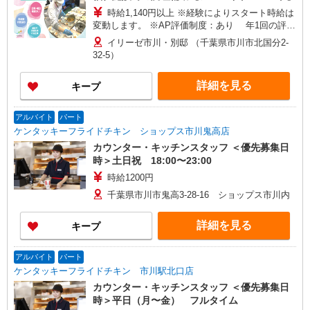
時給1,140円以上 ※経験によりスタート時給は
変動します。 ※AP評価制度：あり 年1回の評価
により時給を見直します。 ※アルバイト賞与（寸
イリーゼ市川・別邸 （千葉県市川市北国分2-
志）：あり 年2回。勤続年数により金額UP。
32-5）
詳細を見る
キープ
アルバイト
パート
ケンタッキーフライドチキン ショップス市川鬼高店
カウンター・キッチンスタッフ ＜優先募集日
時＞土日祝 18:00〜23:00
時給1200円
千葉県市川市鬼高3-28-16 ショップス市川内
詳細を見る
キープ
アルバイト
パート
ケンタッキーフライドチキン 市川駅北口店
カウンター・キッチンスタッフ ＜優先募集日
時＞平日（月〜金） フルタイム