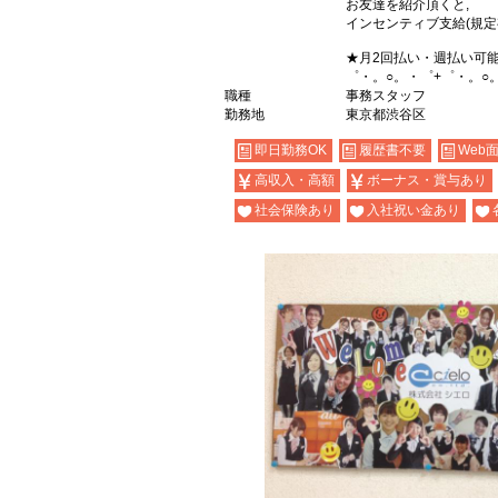
お友達を紹介頂くと,
インセンティブ支給(規定
★月2回払い・週払い可
゜・。○。・゜+゜・。○
職種
事務スタッフ
勤務地
東京都渋谷区
即日勤務OK
履歴書不要
Web
高収入・高額
ボーナス・賞与あり
社会保険あり
入社祝い金あり