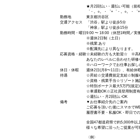
★月2回払い・週払い可能（規
゜・。○。・゜+゜・。○。・゜
勤務地
東京都渋谷区
交通アクセス
「渋谷」駅より徒歩5分
「神泉」駅より徒歩15分
勤務時間・曜日
9:00 〜 18:00（休憩1時間／
※週休2日制（土日）
※残業:あり
※配属先により異なります。
応募資格・経験
☆未経験の方も大歓迎☆ ※高
あなたのレベルに合わせた研修
※ハローワークでお仕事お探し
休日・休暇
週休2日(月8〜11日）、有給休
待遇
☆昇給☆交通費規定支給☆制服
☆資格・残業手当☆リゾート施
☆特別ボーナス最大5万円(規定
☆車通勤OK☆正社員登用制度
☆週払い・月2回払いOK
備考
▼お仕事紹介先のご案内
ご応募を頂いた後にスマホでW
履歴書不要・私服OK・即日で
全国47都道府県で約5,000
様々な希望に沿ったご提案が可
〈例〉