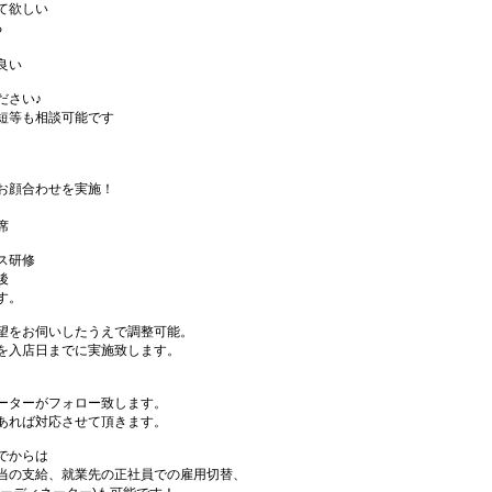
て欲しい
る
良い
ださい♪
短等も相談可能です
お顔合わせを実施！
席
ス研修
後
す。
望をお伺いしたうえで調整可能。
を入店日までに実施致します。
ーターがフォロー致します。
あれば対応させて頂きます。
でからは
当の支給、就業先の正社員での雇用切替、