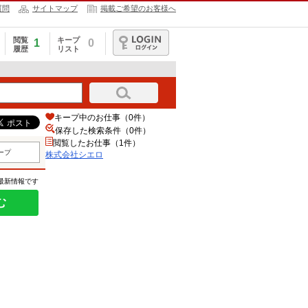
質問
サイトマップ
掲載ご希望のお客様へ
閲覧
キープ
1
0
履歴
リスト
ログイン
キープ中のお仕事（0件）
保存した検索条件（
0
件）
閲覧したお仕事（1件）
ープ
株式会社シエロ
の最新情報です
む