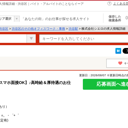
よくある
情報詳細 - 渋谷区｜バイト・アルバイトのことならイーア
保存した
0
リア選択
「あなたの街」のお仕事が探せる求人サイト
検索条件
渋谷区
>
渋谷区のその他オフィスワーク・事務
>
渋谷駅
> 株式会社シエロの求人情報詳細
キ
更新日：2026/08/07 ※更新日時点
スマホ面接OK】♪高時給＆厚待遇のお仕
応募画面へ進
あり）
。○。・゜+゜
定有)