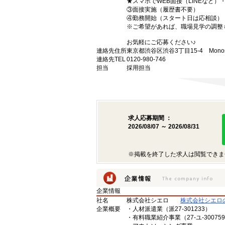
★スマホでWEB面接（LINEなど
③面接実施（履歴書不要）
④勤務開始（スタート日は応相談）
※ご希望があれば、職場見学の調整
お気軽にご応募ください♪
連絡先住所
東京都渋谷区渋谷3丁目15-4 Monost
連絡先TEL
0120-980-746
担当
採用担当
求人応募期間 ：
2026/08/07 ～ 2026/08/31
※掲載を終了した求人は閲覧できま
企業情報
社名
株式会社シエロ
株式会社シエロ
企業概要
・人材派遣業（派27-301233）
・有料職業紹介事業（27-ユ-30075