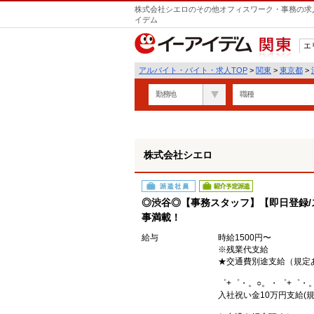
株式会社シエロのその他オフィスワーク・事務の求人
遣
イデム
エ
関東
アルバイト・バイト・求人TOP
>
関東
>
東京都
>
勤務地
職種
株式会社シエロ
派遣社員
紹介予定派遣
◎渋谷◎【事務スタッフ】【即日登録/
事満載！
給与
時給1500円〜
※残業代支給
★交通費別途支給（規定
゜+゜・。○。・゜+゜・
入社祝い金10万円支給(規