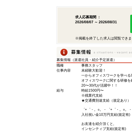
求人応募期間 ：
2026/08/07 ～ 2026/08/31
※掲載を終了した求人は閲覧できま
募集情報（派遣社員・紹介予定派遣）
職種
事務スタッフ
仕事内容
未経験大歓迎！
一からオフィスワークを学べる
オフィスワークに関する研修を
20〜30代が活躍中！！
給与
時給1500円〜
※残業代支給
★交通費別途支給（規定あり）
゜+゜・。○。・゜+゜・。○。・
入社祝い金10万円支給(規定有)
お友達を紹介頂くと,
インセンティブ支給(規定有)