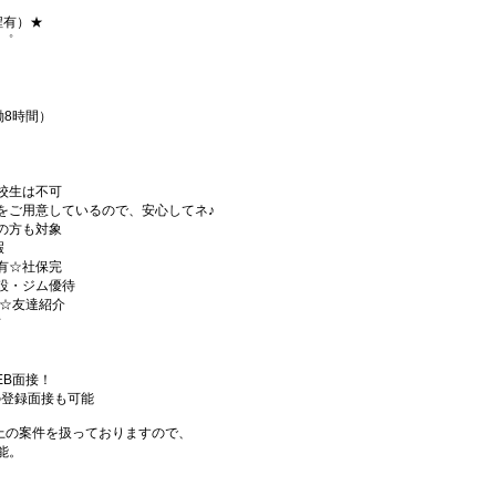
程有）★
+゜
実働8時間）
校生は不可
をご用意しているので、安心してネ♪
の方も対象
暇
有☆社保完
設・ジム優待
)☆友達紹介
有
EB面接！
の登録面接も可能
件以上の案件を扱っておりますので、
能。