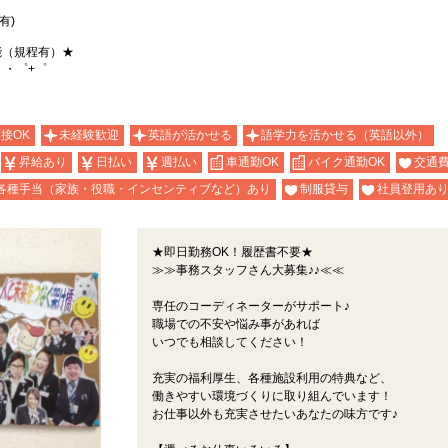
有)
能（規程有）★
。・゜+゜
面接OK
未経験歓迎
英語が活かせる
語学力を活かせる（英語以外）
昇給あり
日払い
週払い
車通勤OK
バイク通勤OK
交通
各種手当（家族・役職・インセンティブなど）あり
制服貸与
社員登用あ
★即日勤務OK！履歴書不要★
≫≫事務スタッフさん大募集♪♪≪≪
専任のコーディネーターがサポート♪
職場での不安や悩み事があれば
いつでも相談してください！
充実の福利厚生、各種施設利用の特典など、
働きやすい環境づくりに取り組んでいます！
お仕事以外も充実させたいあなたの味方です♪