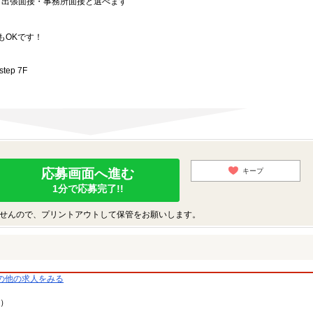
）・出張面接・事務所面接と選べます
もOKです！
ep 7F
応募画面へ進む
キープ
1分で応募完了!!
せんので、プリントアウトして保管をお願いします。
の他の求人をみる
9）