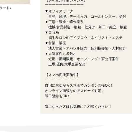
【選べるお仕事いろいろ】
￣￣￣￣￣￣￣￣￣￣￣
タート♪
▼オフィスワーク
事務、経理、データ入力、コールセンター、受付
▼工場・製造・軽作業系
機械/食品製造・梱包・仕分け・加工・組立・検査
▼美容系
眉毛サロンのアイブロウ・ネイリスト・エステ
▼営業・販売
法人営業・アパレル販売・個別指導塾・人材紹介
▼人気案件も多数♪
短期・期間限定・オープニング・官公庁案件
上場/優良/大手企業など
【スマホ面接実施中】
￣￣￣￣￣￣￣￣￣
自宅に居ながらスマホでカンタン面接OK！
オンライン面談なのでスピード対応。
即日登録もOK♪
気になった方はお気軽にご相談ください！