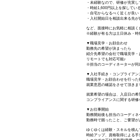
・未経験なので、研修が充実し
・時給1,600円以上を探してい
・自宅からなるべく近くが良い
・入社開始日を相談出来る先が
など、面接時にお気軽に相談く
※経験が有る方は土日休み・時
▼職場見学・お顔合わせ
勤務先の希望が決まったら
紹介先希望の会社で職場見学・
リモートでも対応可能♪
※担当のコーディネーターが同
▼入社手続き・コンプライアン
職場見学・お顔合わせを行った
就業意思の確認をさせて頂きま
就業希望の場合は、入店日の希
コンプライアンスに関する研修
▼お仕事開始
勤務開始後も担当のコーディネ
勤務時で困ったこと、ご要望が
ゆくゆくは経験・スキルを積ん
時給アップ、資格取得による手