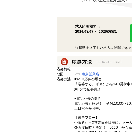
シエロでの正社員登用(営業・コ
求人応募期間 ：
2026/08/07 ～ 2026/08/31
※掲載を終了した求人は閲覧できま
応募情報
地図
東京営業所
応募方法
■WEB応募の場合
「応募する」ボタンから24H受付中
約1分で応募完了！
■電話応募の場合
電話応募も歓迎！（受付:10:00〜20:
土日祝も受付中♪
【選考フロー】
①応募から3営業日を目安に、メール
②面接日時を決定！「0120」から