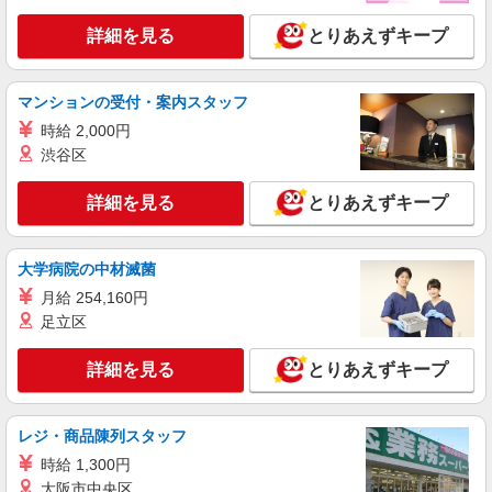
詳細を見る
キープ
詳細を見る
とりあえずキープ
正社員
ソフトバンク越谷中央店
ソフトバンクショップの携帯販売スタッフ
マンションの受付・案内スタッフ
月給 220,000円 〜 350,000円 試用期間あり 3
時給 2,000円
ヶ月 月給25万円以上 ※経験・能力による 【試用
渋谷区
期間】月給 220000 円 〜 250000 円
■ソフトバンク越谷中央店 埼玉県 越谷市 東越
谷3丁目 3‐4
詳細を見る
とりあえずキープ
詳細を見る
キープ
大学病院の中材滅菌
正社員
月給 254,160円
ワイモバイルレイクタウンmori店
足立区
ワイモバイルショップの携帯販売スタッフ
月給 233,500円 〜 260,200円 固定残業代:
詳細を見る
とりあえずキープ
23,500円 〜 26,200円（15時間相当） ＊＿ 試用期
間あり 6ヶ月 月給25万円以上 ※経験・能力による
■ワイモバイルレイクタウンmori店 埼玉県越谷
【試用期間】月給 233500 円 〜 260200 円
市レイクタウン3丁目1番地1 イオンレイクタウン
レジ・商品陳列スタッフ
mori 1F
時給 1,300円
詳細を見る
キープ
大阪市中央区