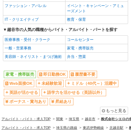
ファッション・アパレル
イベント・キャンペーン・アミュ
昇給あり
髪型・髪色自由
ーズメント
ネイルOK
ピアスOK
IT・クリエイティブ
教育・保育
駅直結・駅チカ
車通勤OK
越谷市の人気の職種からバイト・アルバイト・パートを探す
バイク通勤OK
交通費支給
医療事務・受付・クラーク
コールセンター
社会保険あり
入社祝い金あり
一般・営業事務
家電・携帯販売
各種手当（家族・役職・インセン
制服貸与
ティブなど）あり
美容師・ネイリスト・まつげ施術
弁当・惣菜
同じ職種から求人を探す
家電・携帯販売
即日勤務OK
履歴書不要
販売・接客サービス
Web面接OK
未経験歓迎
ミドル（40代～）活躍中
家電・携帯販売
英語が活かせる
語学力を活かせる（英語以外）
同じ特徴から求人を探す
ボーナス・賞与あり
昇給あり
未経験歓迎
ミドル（40代～）活躍中
もっと見る
英語が活かせる
ボーナス・賞与あり
アルバイト・バイト・求人TOP
関東
埼玉県
越谷市
株式会社シエロの
車通勤OK
交通費支給
アルバイト・バイト・求人TOP
埼玉県の路線
東武伊勢崎線
北越谷駅
社会保険あり