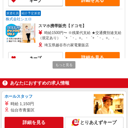
詳細を見る
キープ
有）★ ゜・。○。・゜+゜・。○。・゜+゜
派遣社員
紹介予定派遣
株式会社シエロ
スマホ携帯販売【ドコモ】
時給1500円〜 ※残業代支給 ★交通費別途支給
（規定あり） ゜+゜・。○。・゜+゜・。○。・゜
+゜ 入社祝い金10万円支給(規定有) お友達を紹介
埼玉県越谷市の家電量販店
頂くと, インセンティブ支給(規定有) ★月2回払
い・週払い可能（規程有）★ ゜・。○。・゜
詳細を見る
キープ
+゜・。○。・゜+゜
もっと見る
派遣社員
紹介予定派遣
株式会社シエロ
あなたにおすすめの求人情報
人気機種に詳しくなれる携帯販売
【softbank】
時給1600円〜 ※残業代支給 ★交通費別途支給
ホールスタッフ
（規定あり） ゜+゜・。○。・゜+゜・。○。・゜
時給 1,150円
+゜ 入社祝い金10万円支給(規定有) お友達を紹介
埼玉県越谷市の家電量販店
仙台市青葉区
頂くと, インセンティブ支給(規定有) ★月2回払
い・週払い可能（規程有）★ ゜・。○。・゜
詳細を見る
キープ
+゜・。○。・゜+゜
詳細を見る
とりあえずキープ