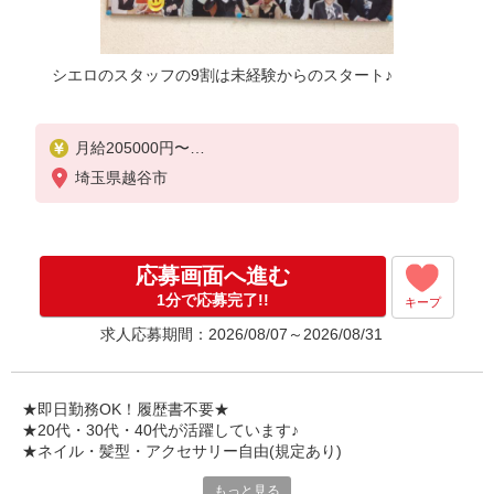
シエロのスタッフの9割は未経験からのスタート♪
月給205000円〜
※残業代支給
埼玉県越谷市
★交通費別途支給（規定あり）
゜+゜・。○。・゜+゜・。○。・゜+゜
入社祝い金10万円支給(規定有)
応募画面へ進む
お友達を紹介頂くと,
1分で応募完了!!
キープ
インセンティブ支給(規定有)
求人応募期間：2026/08/07～2026/08/31
゜・。○。・゜+゜・。○。・゜+゜
★即日勤務OK！履歴書不要★
★20代・30代・40代が活躍しています♪
★ネイル・髪型・アクセサリー自由(規定あり)
もっと見る
シエロのスタッフは9割が未経験スタート。