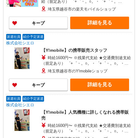
給（規定あり） ゜+゜・。○。・゜+゜・。
○。・゜+゜ 入社祝い金10万円支給(規定有) お友達
埼玉県越谷市の楽天モバイルショップ
を紹介頂くと, インセンティブ支給(規定有) ゜・。
○。・゜+゜・。○。・゜+゜
詳細を見る
キープ
派遣社員
紹介予定派遣
株式会社シエロ
【Y!mobile】の携帯販売スタッフ
時給1600円〜 ※残業代支給 ★交通費別途支給
（規定あり） ゜+゜・。○。・゜+゜・。○。・゜
+゜ 入社祝い金10万円支給(規定有) お友達を紹介
埼玉県越谷市のY!mobileショップ
頂くと, インセンティブ支給(規定有) ★月2回払
い・週払い可能（規程有）★ ゜・。○。・゜
詳細を見る
キープ
+゜・。○。・゜+゜
派遣社員
紹介予定派遣
株式会社シエロ
【Y!mobile】人気機種に詳しくなれる携帯販
売
時給1600円〜 ※残業代支給 ★交通費別途支給
（規定あり） ゜+゜・。○。・゜+゜・。○。・゜
+゜ 入社祝い金10万円支給(規定有) お友達を紹介