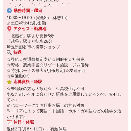
【スマホ面接実施中】
゜・。○。・゜+゜・。○。・゜+゜
￣￣￣￣￣￣￣￣￣
勤務時間・曜日
自宅に居ながらスマホでカンタン面接OK！
10:30〜19:00（実働8h、休憩1h）
オンライン面談なのでスピード対応。
※土日祝含む週5出勤
アクセス・勤務地
「北越谷」駅より徒歩5分
「越谷」駅より徒歩26分
埼玉県越谷市の携帯ショップ
待遇
☆昇給☆交通費規定支給☆制服有☆社保完
☆資格・残業手当☆リゾート施設・ジム優待
☆特別ボーナス最大5万円(規定)☆友達紹介
☆車通勤OK
応募資格・経験
☆未経験の方も大歓迎☆ ※高校生は不可
あなたのレベルに合わせた研修をご用意しているので、安心し
てネ♪
※ハローワークでお仕事お探しの方も対象
※エリアによって英語・中国語・ポルトガル語などの語学を活
かせます♪
休日・休暇
週休2日(月8〜11日）、有給休暇