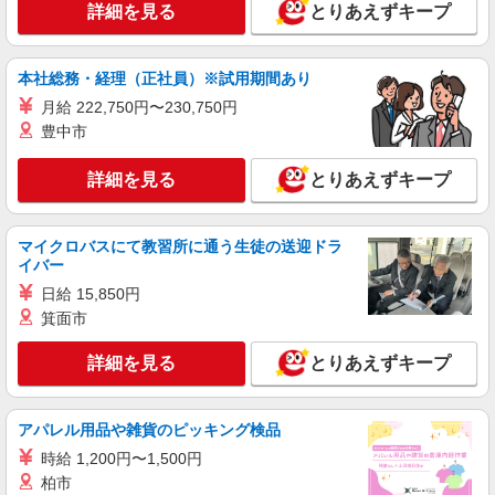
詳細を見る
とりあえずキープ
正社員
ソフトバンク北越谷店
【店長職】ソフトバンクショップの携帯販売ス
本社総務・経理（正社員）※試用期間あり
タッフ
月給 222,750円〜230,750円
月給 300,000円 〜 400,000円 試用期間あり 3
豊中市
ヶ月 月給25万円以上 ※経験・能力による 【試用
期間】月給 300000 円 〜 400000 円
■ソフトバンク北越谷店 埼玉県 越谷市 北越谷
詳細を見る
とりあえずキープ
2丁目 41‐18
詳細を見る
キープ
マイクロバスにて教習所に通う生徒の送迎ドラ
イバー
正社員
日給 15,850円
ソフトバンクイオンレイクタウン店
箕面市
【店長職】ソフトバンクショップの携帯販売ス
タッフ
詳細を見る
とりあえずキープ
月給 260,000円 〜 322,000円 試用期間あり 6
ヶ月 月給25万円以上 ※経験・能力による 【試用
期間】月給 260000 円 〜 322000 円
■ソフトバンクイオンレイクタウン店 埼玉県
アパレル用品や雑貨のピッキング検品
越谷市 レイクタウン3丁目 1‐1 イオンレイクタウ
時給 1,200円〜1,500円
ンMori
柏市