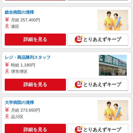
正社員
株式会社シエロ
総合病院の清掃
スマホ販売スタッフ
月給 257,400円
時給1400円〜 ※残業代支給 ★交通費別途支給
港区
（規定あり） ゜+゜・。○。・゜+゜・。○。・゜
+゜ 入社祝い金10万円支給(規定有) お友達を紹介
埼玉県越谷市の携帯ショップ
詳細を見る
とりあえずキープ
頂くと, インセンティブ支給(規定有) ★月2回払
い・週払い可能（規程有）★ ゜・。○。・゜
詳細を見る
キープ
+゜・。○。・゜+゜
レジ・商品陳列スタッフ
時給 1,180円
派遣社員
株式会社ケーズキャリアスタッフ
堺市堺区
パソコンのサポート受付スタッフ
詳細を見る
とりあえずキープ
時給1,550円 ■交通費全額支給 ■時間外手当
（１分単位で別途全額支給） ※全て当社規定あり
■ケーズデンキ越谷店 越谷店内アシストカウ
大学病院の清掃
ンター 埼玉県越谷市大字弥十郎407
月給 273,650円
品川区
詳細を見る
キープ
詳細を見る
とりあえずキープ
正社員