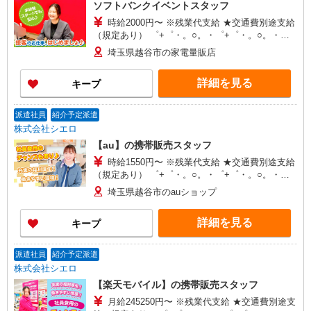
ソフトバンクイベントスタッフ
時給2000円〜 ※残業代支給 ★交通費別途支給
（規定あり） ゜+゜・。○。・゜+゜・。○。・゜
+゜ 入社祝い金10万円支給(規定有) お友達を紹介
埼玉県越谷市の家電量販店
頂くと, インセンティブ支給(規定有) ★月2回払
い・週払い可能（規程有）★ ゜・。○。・゜
詳細を見る
キープ
+゜・。○。・゜+゜
派遣社員
紹介予定派遣
株式会社シエロ
【au】の携帯販売スタッフ
時給1550円〜 ※残業代支給 ★交通費別途支給
（規定あり） ゜+゜・。○。・゜+゜・。○。・゜
+゜ 入社祝い金10万円支給(規定有) お友達を紹介
埼玉県越谷市のauショップ
頂くと, インセンティブ支給(規定有) ★月2回払
い・週払い可能（規程有）★ ゜・。○。・゜
詳細を見る
キープ
+゜・。○。・゜+゜
派遣社員
紹介予定派遣
株式会社シエロ
【楽天モバイル】の携帯販売スタッフ
月給245250円〜 ※残業代支給 ★交通費別途支