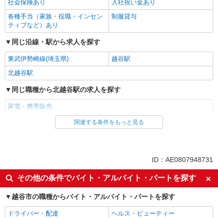
社会保険あり
入社祝い金あり
各種手当（家族・役職・インセン
制服貸与
ティブなど）あり
同じ沿線・駅から求人を探す
東武伊勢崎線(埼玉県)
越谷駅
北越谷駅
同じ職種から北越谷駅の求人を探す
家電・携帯販売
関連する条件をもっと見る
同じ雇用形態から北越谷駅の求人を探す
正社員
同じ特徴から北越谷駅の求人を探す
ID：AE0807948731
即日勤務OK
履歴書不要
その他の条件でバイト・アルバイト・パートを探す
Web面接OK
未経験歓迎
越谷市の職種からバイト・アルバイト・パートを探す
ミドル（40代～）活躍中
英語が活かせる
ドライバー・配達
ヘルス・ビューティー
語学力を活かせる（英語以外）
ボーナス・賞与あり