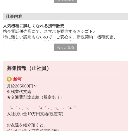
大手キャリアの店舗勤務なので安心・安定！
一度身に着けた知識は、
ずっと先まで役に立ちます！
仕事内容
人気機種に詳しくなれる携帯販売
丁寧な研修もあるので、
携帯電話併売店にて、スマホを案内するおシゴト♪
みなさんから働きやすいと好評です♪
特に難しい説明もないので、ご安心を。新規契約、機種変更、
最新アプリ事情やお得なプラン、
各種料金プランのご相談対応・ご提案などをお願いします。
スマホの裏ワザを学べるチャンス♪
もっと見る
初めての方でも安心♪
【選べるお仕事いろいろ】
あなた専属のコーディネーターが親切・丁寧にフォローするので、
￣￣￣￣￣￣￣￣￣￣￣
満足度◎
▼オフィスワーク
募集情報（正社員）
事務、経理、データ入力、コールセンター、受付
■携帯やインターネット販売業務
▼工場・製造・軽作業系
給与
docomo(ドコモ)/au(エーユー)・KDDI/softbank(ソフトバンク)など
機械/食品製造・梱包・仕分け・加工・組立・検査
月給205000円〜
の大手キャリアから
▼美容系
※残業代支給
ワイモバイル(Y!mobille)、楽天モバイル、UQなど格安スマホまで幅
眉毛サロンのアイブロウ・ネイリスト・エステ
★交通費別途支給（規定あり）
広く紹介可能♪
▼営業・販売
人気のApple（アップル）店舗もございます！
法人営業・アパレル販売・個別指導塾・人材紹介
゜+゜・。○。・゜+゜・。○。・゜+゜
▼人気案件も多数♪
入社祝い金10万円支給(規定有)
短期・期間限定・オープニング・官公庁案件
上場/優良/大手企業など
お友達を紹介頂くと,
インセンティブ支給(規定有)