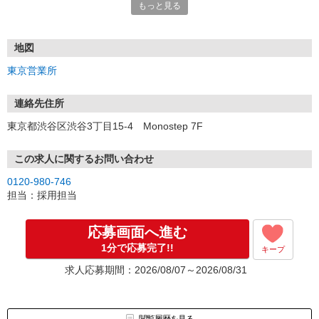
もっと見る
■電話応募の場合
電話応募も歓迎！（受付:10:00〜20:00）
土日祝も受付中♪
地図
【選考フロー】
東京営業所
①応募から3営業日を目安に、メールorお電話でご連絡します。
②面接日時を決定！「0120」から始まる電話番号からご連絡します
★スマホでWEB面接（LINEなど）・出張面接・事務所面接と選べま
連絡先住所
す
東京都渋谷区渋谷3丁目15-4 Monostep 7F
③面接実施（履歴書不要）
④勤務開始（スタート日は応相談）
※ご希望があれば、職場見学の調整もOKです！
この求人に関するお問い合わせ
0120-980-746
お気軽にご応募ください♪
担当：採用担当
応募画面へ進む
1分で応募完了!!
キープ
求人応募期間：2026/08/07～2026/08/31