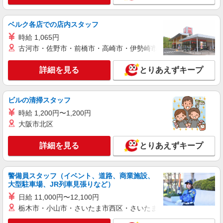
ソフトバンクせんげん台店
【店長職】ソフトバンクショップの携帯販売ス
ベルク各店での店内スタッフ
タッフ
時給 1,065円
月給 260,000円 〜 322,000円 試用期間あり 6
古河市・佐野市・前橋市・高崎市・伊勢崎市・太田市・館林市・
ヶ月 月給25万円以上 ※経験・能力による 【試用
期間】月給 260000 円 〜 322000 円
■ソフトバンクせんげん台店 埼玉県 越谷市 千
詳細を見る
間台東1丁目 1‐3
とりあえずキープ
詳細を見る
キープ
ビルの清掃スタッフ
時給 1,200円〜1,200円
正社員
大阪市北区
ワイモバイルレイクタウンmori店
【店長職】ワイモバイルショップの携帯販売ス
詳細を見る
タッフ
とりあえずキープ
月給 260,000円 〜 322,000円 試用期間あり 6
ヶ月 月給25万円以上 ※経験・能力による 【試用
警備員スタッフ（イベント、道路、商業施設、
期間】月給 260000 円 〜 322000 円
■ワイモバイルレイクタウンmori店 埼玉県越谷
大型駐車場、JR列車見張りなど）
市レイクタウン3丁目1番地1 イオンレイクタウン
日給 11,000円〜12,100円
mori 1F
栃木市・小山市・さいたま市西区・さいたま市岩槻区・久喜市・
詳細を見る
キープ