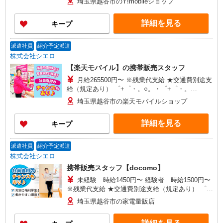
埼玉県越谷市のY!mobileショップ
頂くと, インセンティブ支給(規定有) ★月2回払
い・週払い可能（規程有）★ ゜・。○。・゜
詳細を見る
キープ
+゜・。○。・゜+゜
派遣社員
紹介予定派遣
株式会社シエロ
【楽天モバイル】の携帯販売スタッフ
月給265500円〜 ※残業代支給 ★交通費別途支
給（規定あり） ゜+゜・。○。・゜+゜・。
○。・゜+゜ 入社祝い金10万円支給(規定有) お友達
埼玉県越谷市の楽天モバイルショップ
を紹介頂くと, インセンティブ支給(規定有) ゜・。
○。・゜+゜・。○。・゜+゜
詳細を見る
キープ
派遣社員
紹介予定派遣
株式会社シエロ
携帯販売スタッフ【docomo】
未経験 時給1450円〜 経験者 時給1500円〜
※残業代支給 ★交通費別途支給（規定あり） ゜
+゜・。○。・゜+゜・。○。・゜+゜ 入社祝い金10
埼玉県越谷市の家電量販店
万円支給(規定有) お友達を紹介頂くと, インセンテ
ィブ支給(規定有) ★月2回払い・週払い可能（規程