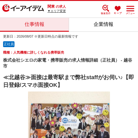
関東
の求人
▼エリア変更
仕事情報
企業情報
更新日：2026/08/07 ※更新日時点の最新情報です
正社員
職種：人気機種に詳しくなれる携帯販売
株式会社シエロの家電・携帯販売の求人情報詳細（正社員） - 越谷
市
≪北越谷≫面接は最寄駅まで弊社staffがお伺い♪【即
日登録/スマホ面接OK】