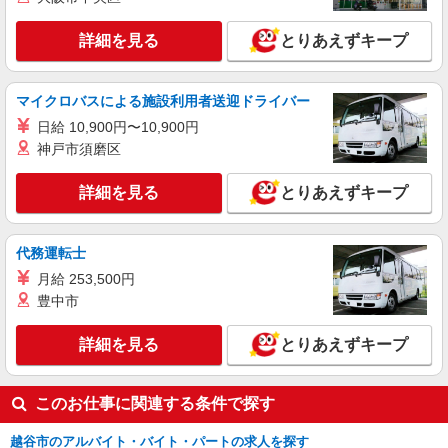
正社員
詳細を見る
とりあえずキープ
ソフトバンク越谷中央店
【店長職】ソフトバンクショップの携帯販売ス
タッフ
マイクロバスによる施設利用者送迎ドライバー
月給 300,000円 〜 400,000円 試用期間あり 3
日給 10,900円〜10,900円
ヶ月 月給25万円以上 ※経験・能力による 【試用
神戸市須磨区
期間】月給 300000 円 〜 400000 円
■ソフトバンク越谷中央店 埼玉県 越谷市 東越
谷3丁目 3‐4
詳細を見る
とりあえずキープ
詳細を見る
キープ
代務運転士
正社員
月給 253,500円
ソフトバンクイオンレイクタウン店
豊中市
ソフトバンクショップの携帯販売スタッフ
詳細を見る
月給 233,500円 〜 260,200円 固定残業代:
とりあえずキープ
23,500円 〜 26,200円（15時間相当） ＊＿ 試用期
間あり 6ヶ月 月給25万円以上 ※経験・能力による
■ソフトバンクイオンレイクタウン店 埼玉県
【試用期間】月給 233500 円 〜 260200 円
このお仕事に関連する条件で探す
越谷市 レイクタウン3丁目 1‐1 イオンレイクタウ
ンMori
越谷市のアルバイト・バイト・パートの求人を探す