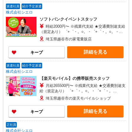
派遣社員
紹介予定派遣
株式会社シエロ
ソフトバンクイベントスタッフ
時給2000円〜 ※残業代支給 ★交通費別途支給
（規定あり） ゜+゜・。○。・゜+゜・。○。・゜
+゜ 入社祝い金10万円支給(規定有) お友達を紹介
埼玉県越谷市の家電量販店
頂くと, インセンティブ支給(規定有) ★月2回払
い・週払い可能（規程有）★ ゜・。○。・゜
詳細を見る
キープ
+゜・。○。・゜+゜
派遣社員
紹介予定派遣
株式会社シエロ
【楽天モバイル】の携帯販売スタッフ
月給265500円〜 ※残業代支給 ★交通費別途支
給（規定あり） ゜+゜・。○。・゜+゜・。
○。・゜+゜ 入社祝い金10万円支給(規定有) お友達
埼玉県越谷市の楽天モバイルショップ
を紹介頂くと, インセンティブ支給(規定有) ゜・。
○。・゜+゜・。○。・゜+゜
詳細を見る
キープ
正社員
株式会社シエロ