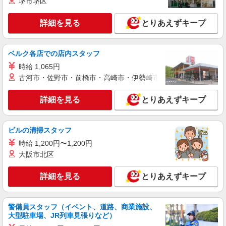
堺市堺区
詳細を見る
キープ
詳細を見る
とりあえずキープ
正社員
ソフトバンクせんげん台店
【店長職】ソフトバンクショップの携帯販売ス
ベルク各店での店内スタッフ
タッフ
時給 1,065円
月給 260,000円 〜 322,000円 試用期間あり 6
古河市・佐野市・前橋市・高崎市・伊勢崎市・太田市・館林市・
ヶ月 月給25万円以上 ※経験・能力による 【試用
期間】月給 260000 円 〜 322000 円
■ソフトバンクせんげん台店 埼玉県 越谷市 千
詳細を見る
間台東1丁目 1‐3
とりあえずキープ
詳細を見る
キープ
ビルの清掃スタッフ
時給 1,200円〜1,200円
正社員
大阪市北区
ソフトバンクせんげん台店
ソフトバンクショップの携帯販売スタッフ
詳細を見る
とりあえずキープ
月給 233,500円 〜 260,200円 固定残業代:
23,500円 〜 26,200円（15時間相当） ＊＿ 試用期
間あり 6ヶ月 月給25万円以上 ※経験・能力による
■ソフトバンクせんげん台店 埼玉県 越谷市 千
【試用期間】月給 233500 円 〜 260200 円
警備員スタッフ（イベント、道路、商業施設、
間台東1丁目 1‐3
大型駐車場、JR列車見張りなど）