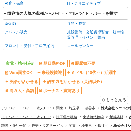
教育・保育
IT・クリエイティブ
日払い
週払い
10時～勤務OK
越谷市の人気の職種からバイト・アルバイト・パートを探す
髪型・髪色自由
ネイルOK
ピアスOK
薬剤師
弁当・惣菜
車通勤OK
バイク通勤OK
アパレル販売
施設警備・交通誘導警備・駐車輪
場管理・イベント警備
交通費支給
社会保険あり
フロント・受付・フロア案内
コールセンター
入社祝い金あり
各種手当（家族・役職・インセン
ティブなど）あり
制服貸与
社員登用あり
家電・携帯販売
即日勤務OK
履歴書不要
同じ職種から求人を探す
Web面接OK
未経験歓迎
ミドル（40代～）活躍中
販売・接客サービス
英語が活かせる
語学力を活かせる（英語以外）
家電・携帯販売
高収入・高額
ボーナス・賞与あり
もっと見る
同じ特徴から求人を探す
アルバイト・バイト・求人TOP
関東
埼玉県
越谷市
株式会社シエロの
未経験歓迎
ミドル（40代～）活躍中
アルバイト・バイト・求人TOP
埼玉県の路線
東武伊勢崎線
新越谷駅
英語が活かせる
ボーナス・賞与あり
職種・条件一覧
販売・接客サービス
関東
埼玉県
越谷市
株式会社シ
日払い
車通勤OK