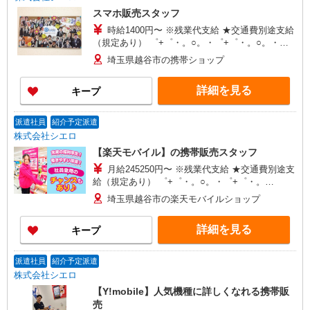
スマホ販売スタッフ
時給1400円〜 ※残業代支給 ★交通費別途支給
（規定あり） ゜+゜・。○。・゜+゜・。○。・゜
+゜ 入社祝い金10万円支給(規定有) お友達を紹介
埼玉県越谷市の携帯ショップ
頂くと, インセンティブ支給(規定有) ★月2回払
い・週払い可能（規程有）★ ゜・。○。・゜
詳細を見る
キープ
+゜・。○。・゜+゜
派遣社員
紹介予定派遣
株式会社シエロ
【楽天モバイル】の携帯販売スタッフ
月給245250円〜 ※残業代支給 ★交通費別途支
給（規定あり） ゜+゜・。○。・゜+゜・。
○。・゜+゜ 入社祝い金10万円支給(規定有) お友達
埼玉県越谷市の楽天モバイルショップ
を紹介頂くと, インセンティブ支給(規定有) ゜・。
○。・゜+゜・。○。・゜+゜
詳細を見る
キープ
派遣社員
紹介予定派遣
株式会社シエロ
【Y!mobile】人気機種に詳しくなれる携帯販
売