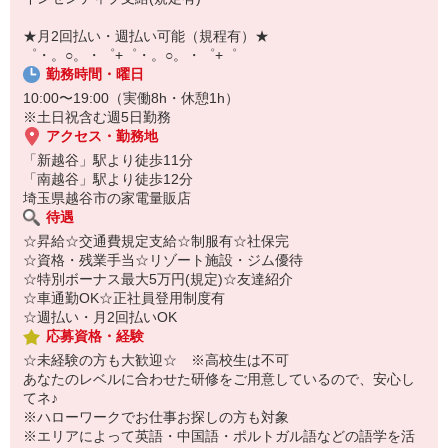
自宅に居ながらスマホでカンタン面接OK！
オンライン面談なのでスピード対応。
★月2回払い・週払い可能（規程有）★
即日登録もOK♪
゜・。○。・゜+゜・。○。・゜+゜
勤務時間・曜日
気になった方はお気軽にご相談ください！
10:00〜19:00（実働8h・休憩1h）
※土日祝含む週5日勤務
アクセス・勤務地
「新越谷」駅より徒歩11分
「南越谷」駅より徒歩12分
埼玉県越谷市の家電量販店
待遇
☆昇給☆交通費規定支給☆制服有☆社保完
☆資格・残業手当☆リゾート施設・ジム優待
☆特別ボーナス最大5万円(規定)☆友達紹介
☆車通勤OK☆正社員登用制度有
☆週払い・月2回払いOK
応募資格・経験
☆未経験の方も大歓迎☆ ※高校生は不可
あなたのレベルに合わせた研修をご用意しているので、安心し
てネ♪
※ハローワークでお仕事お探しの方も対象
※エリアによって英語・中国語・ポルトガル語などの語学を活