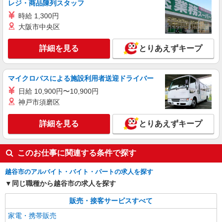
ンMori
レジ・商品陳列スタッフ
詳細を見る
キープ
時給 1,300円
大阪市中央区
正社員
ソフトバンク新越谷店
詳細を見る
とりあえずキープ
ソフトバンクショップの携帯販売スタッフ
月給 233,500円 〜 260,200円 固定残業代:
マイクロバスによる施設利用者送迎ドライバー
23,500円 〜 26,200円（15時間相当） ＊＿ 試用期
間あり 6ヶ月 月給25万円以上 ※経験・能力による
日給 10,900円〜10,900円
■ソフトバンク新越谷店 埼玉県 越谷市 新越谷
【試用期間】月給 233500 円 〜 260200 円
1丁目 57番地3
神戸市須磨区
詳細を見る
詳細を見る
とりあえずキープ
キープ
正社員
このお仕事に関連する条件で探す
ソフトバンク新越谷店
【店長職】ソフトバンクショップの携帯販売ス
越谷市のアルバイト・バイト・パートの求人を探す
タッフ
同じ職種から越谷市の求人を探す
月給 260,000円 〜 322,000円 試用期間あり 6
ヶ月 月給25万円以上 ※経験・能力による 【試用
販売・接客サービスすべて
期間】月給 260000 円 〜 322000 円
■ソフトバンク新越谷店 埼玉県 越谷市 新越谷
家電・携帯販売
1丁目 57番地3