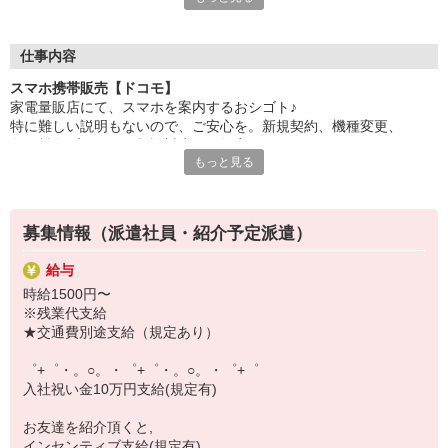
自分だけじゃなくって、
家族や友人にも適用されます！
仕事内容
さらに、各種リゾート施設やスポーツジムなどが
スマホ携帯販売【ドコモ】
特別割引価格でご利用可能☆☆
家電量販店にて、スマホを案内するおシゴト♪
お得に過ごしたいあなたの味方です♪
特に難しい説明もないので、ご安心を。新規契約、機種変更、
各種料金プランのご相談対応・ご提案などをお願いします。
【選べるお仕事いろいろ】
もっと見る
￣￣￣￣￣￣￣￣￣￣￣
初めての方でも安心♪
▼オフィスワーク
あなた専属のコーディネーターが親切・丁寧にフォローするので、
事務、経理、データ入力、コールセンター、受付
満足度◎
▼工場・製造・軽作業系
募集情報（派遣社員・紹介予定派遣）
機械/食品製造・梱包・仕分け・加工・組立・検査
■携帯やインターネット販売業務
▼美容系
給与
docomo(ドコモ)/au(エーユー)・KDDI/softbank(ソフトバンク)など
眉毛サロンのアイブロウ・ネイリスト・エステ
時給1500円〜
の大手キャリアから
▼営業・販売
※残業代支給
ワイモバイル(Y!mobille)、楽天モバイル、UQなど格安スマホまで幅
法人営業・アパレル販売・個別指導塾・人材紹介
★交通費別途支給（規定あり）
広く紹介可能♪
▼人気案件も多数♪
人気のApple（アップル）店舗もございます！
短期・期間限定・オープニング・官公庁案件
゜+゜・。○。・゜+゜・。○。・゜+゜
上場/優良/大手企業など
入社祝い金10万円支給(規定有)
【スマホ面接実施中】
お友達を紹介頂くと,
￣￣￣￣￣￣￣￣￣
インセンティブ支給(規定有)