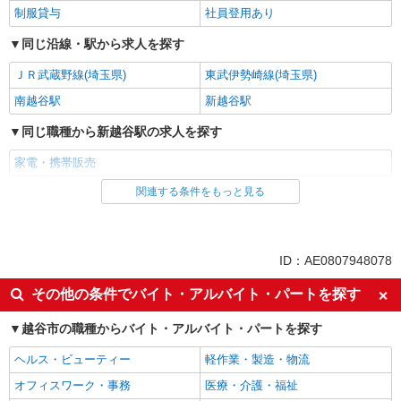
制服貸与
社員登用あり
同じ沿線・駅から求人を探す
ＪＲ武蔵野線(埼玉県)
東武伊勢崎線(埼玉県)
南越谷駅
新越谷駅
同じ職種から新越谷駅の求人を探す
家電・携帯販売
関連する条件をもっと見る
同じ雇用形態から新越谷駅の求人を探す
派遣社員
紹介予定派遣
同じ特徴から新越谷駅の求人を探す
ID：AE0807948078
即日勤務OK
履歴書不要
その他の条件でバイト・アルバイト・パートを探す
Web面接OK
未経験歓迎
越谷市の職種からバイト・アルバイト・パートを探す
ミドル（40代～）活躍中
英語が活かせる
ヘルス・ビューティー
軽作業・製造・物流
語学力を活かせる（英語以外）
高収入・高額
オフィスワーク・事務
医療・介護・福祉
ボーナス・賞与あり
昇給あり