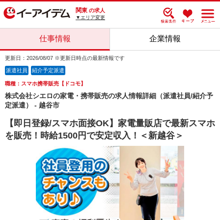
関東
の求人
▼エリア変更
仕事情報
企業情報
更新日：2026/08/07 ※更新日時点の最新情報です
派遣社員
紹介予定派遣
職種：スマホ携帯販売【ドコモ】
株式会社シエロの家電・携帯販売の求人情報詳細（派遣社員/紹介予
定派遣） - 越谷市
【即日登録/スマホ面接OK】家電量販店で最新スマホ
を販売！時給1500円で安定収入！＜新越谷＞