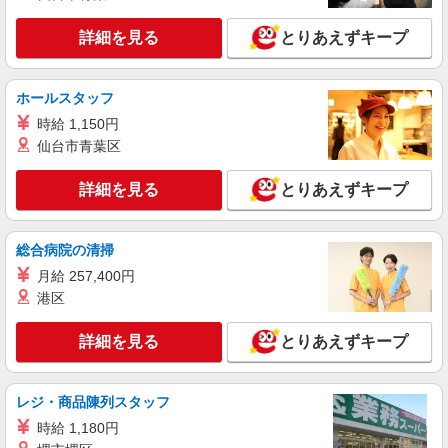
○。・゜+゜・。○。・゜+゜
詳細を見る
キープ
詳細を見る
とりあえずキープ
派遣社員
紹介予定派遣
株式会社シエロ
ホールスタッフ
【au】の携帯販売スタッフ
時給 1,150円
時給1550円〜 ※残業代支給 ★交通費別途支給
仙台市青葉区
（規定あり） ゜+゜・。○。・゜+゜・。○。・゜
+゜ 入社祝い金10万円支給(規定有) お友達を紹介
埼玉県越谷市のauショップ
詳細を見る
とりあえずキープ
頂くと, インセンティブ支給(規定有) ★月2回払
い・週払い可能（規程有）★ ゜・。○。・゜
詳細を見る
キープ
+゜・。○。・゜+゜
総合病院の清掃
月給 257,400円
派遣社員
株式会社ケーズキャリアスタッフ
港区
パソコンのサポート受付スタッフ
詳細を見る
とりあえずキープ
時給1,550円 ■交通費全額支給 ■時間外手当
（１分単位で別途全額支給） ※全て当社規定あり
■ケーズデンキ越谷店 越谷店内アシストカウ
レジ・商品陳列スタッフ
ンター 埼玉県越谷市大字弥十郎407
時給 1,180円