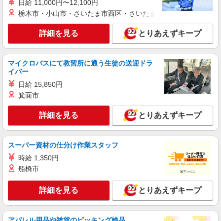
日給 11,000円〜12,100円
詳細を見る
キープ
栃木市・小山市・さいたま市西区・さいたま市岩槻区・久喜市・
正社員
詳細を見る
とりあえずキープ
ソフトバンク南越谷店
【店長職】ソフトバンクショップの携帯販売ス
タッフ
マイクロバスにて教習所に通う生徒の送迎ドラ
イバー
月給 260,000円 〜 322,000円 試用期間あり 6
ヶ月 月給25万円以上 ※経験・能力による 【試用
日給 15,850円
期間】月給 260000 円 〜 322000 円
■ソフトバンク南越谷店 埼玉県 越谷市 南越谷
箕面市
1丁目 20‐10 大樹生命南越谷ビル1F
詳細を見る
とりあえずキープ
詳細を見る
キープ
スーパー資材の仕分け作業スタッフ
契約社員
ソフトバンク販売契約社員【越谷市エリア】
時給 1,350円
家電量販店内の携帯販売スタッフ
船橋市
月給 279,340円 〜 279,340円 試用期間なし ※
経験・能力による 【試用期間】時給 0 円 〜 0 円
詳細を見る
とりあえずキープ
■ソフトバンク販売契約社員【越谷市エリア】
埼玉県越谷市
アパレル用品や雑貨のピッキング検品