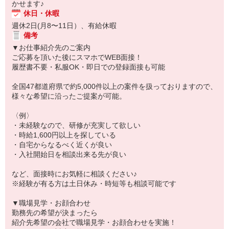
かせます♪
休日・休暇
週休2日(月8〜11日）、有給休暇
備考
▼お仕事紹介先のご案内
ご応募を頂いた後にスマホでWEB面接！
履歴書不要・私服OK・即日での登録面接も可能
全国47都道府県で約5,000件以上の案件を扱っておりますので、
様々な希望に沿ったご提案が可能。
〈例〉
・未経験なので、研修が充実して欲しい
・時給1,600円以上を探している
・自宅からなるべく近くが良い
・入社開始日を相談出来る先が良い
など、面接時にお気軽に相談ください♪
※経験が有る方は土日休み・時短等も相談可能です
▼職場見学・お顔合わせ
勤務先の希望が決まったら
紹介先希望の会社で職場見学・お顔合わせを実施！