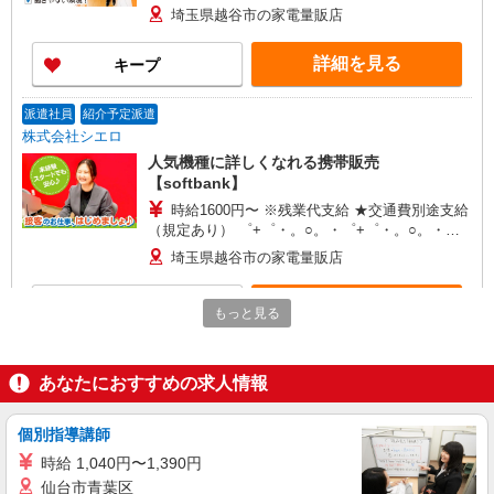
+゜・。○。・゜+゜・。○。・゜+゜ 入社祝い金10
埼玉県越谷市の家電量販店
万円支給(規定有) お友達を紹介頂くと, インセンテ
ィブ支給(規定有) ★月2回払い・週払い可能（規程
詳細を見る
キープ
有）★ ゜・。○。・゜+゜・。○。・゜+゜
派遣社員
紹介予定派遣
株式会社シエロ
人気機種に詳しくなれる携帯販売
【softbank】
時給1600円〜 ※残業代支給 ★交通費別途支給
（規定あり） ゜+゜・。○。・゜+゜・。○。・゜
+゜ 入社祝い金10万円支給(規定有) お友達を紹介
埼玉県越谷市の家電量販店
頂くと, インセンティブ支給(規定有) ★月2回払
い・週払い可能（規程有）★ ゜・。○。・゜
詳細を見る
キープ
+゜・。○。・゜+゜
もっと見る
正社員
株式会社シエロ
あなたにおすすめの求人情報
人気機種に詳しくなれる携帯販売
月給205000円〜 ※残業代支給 ★交通費別途支
個別指導講師
給（規定あり） ゜+゜・。○。・゜+゜・。
時給 1,040円〜1,390円
○。・゜+゜ 入社祝い金10万円支給(規定有) お友達
埼玉県越谷市の携帯ショップ
仙台市青葉区
を紹介頂くと, インセンティブ支給(規定有) ゜・。