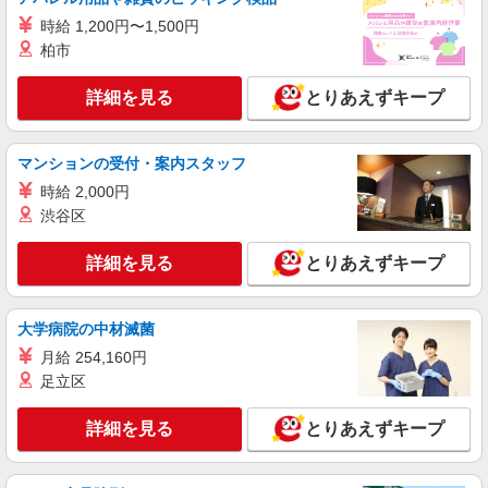
詳細を見る
キープ
時給 1,200円〜1,500円
柏市
正社員
ソフトバンクイオンレイクタウン店
詳細を見る
とりあえずキープ
ソフトバンクショップの携帯販売スタッフ
月給 233,500円 〜 260,200円 固定残業代:
マンションの受付・案内スタッフ
23,500円 〜 26,200円（15時間相当） ＊＿ 試用期
間あり 6ヶ月 月給25万円以上 ※経験・能力による
時給 2,000円
■ソフトバンクイオンレイクタウン店 埼玉県
【試用期間】月給 233500 円 〜 260200 円
越谷市 レイクタウン3丁目 1‐1 イオンレイクタウ
渋谷区
ンMori
詳細を見る
詳細を見る
キープ
とりあえずキープ
正社員
大学病院の中材滅菌
ソフトバンクイオンレイクタウン店
月給 254,160円
【店長職】ソフトバンクショップの携帯販売ス
タッフ
足立区
月給 260,000円 〜 322,000円 試用期間あり 6
ヶ月 月給25万円以上 ※経験・能力による 【試用
詳細を見る
とりあえずキープ
期間】月給 260000 円 〜 322000 円
■ソフトバンクイオンレイクタウン店 埼玉県
越谷市 レイクタウン3丁目 1‐1 イオンレイクタウ