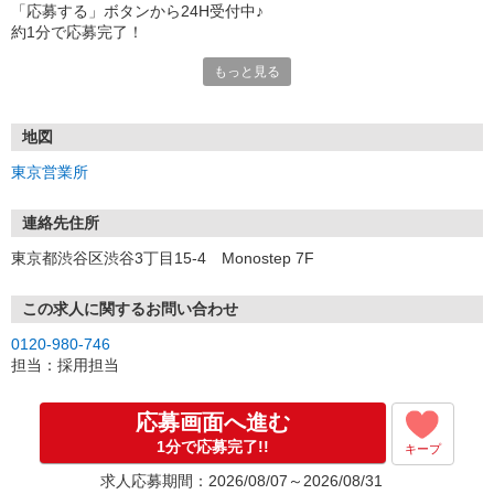
「応募する」ボタンから24H受付中♪
約1分で応募完了！
もっと見る
■電話応募の場合
電話応募も歓迎！（受付:10:00〜20:00）
土日祝も受付中♪
地図
【選考フロー】
東京営業所
①応募から3営業日を目安に、メールorお電話でご連絡します。
②面接日時を決定！「0120」から始まる電話番号からご連絡します
★スマホでWEB面接（LINEなど）・出張面接・事務所面接と選べま
連絡先住所
す
東京都渋谷区渋谷3丁目15-4 Monostep 7F
③面接実施（履歴書不要）
④勤務開始（スタート日は応相談）
※ご希望があれば、職場見学の調整もOKです！
この求人に関するお問い合わせ
0120-980-746
お気軽にご応募ください♪
担当：採用担当
応募画面へ進む
1分で応募完了!!
キープ
求人応募期間：2026/08/07～2026/08/31