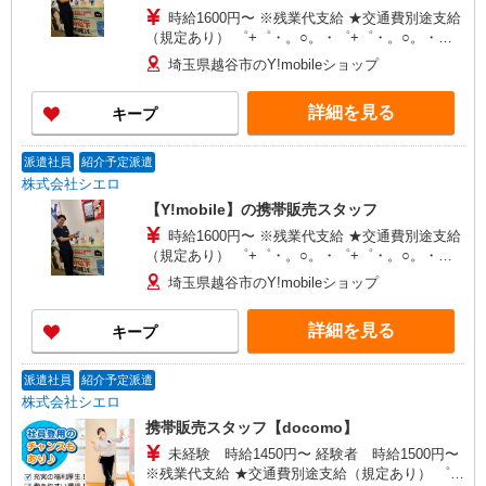
時給1600円〜 ※残業代支給 ★交通費別途支給
（規定あり） ゜+゜・。○。・゜+゜・。○。・゜
+゜ 入社祝い金10万円支給(規定有) お友達を紹介
埼玉県越谷市のY!mobileショップ
頂くと, インセンティブ支給(規定有) ★月2回払
い・週払い可能（規程有）★ ゜・。○。・゜
詳細を見る
キープ
+゜・。○。・゜+゜
派遣社員
紹介予定派遣
株式会社シエロ
【Y!mobile】の携帯販売スタッフ
時給1600円〜 ※残業代支給 ★交通費別途支給
（規定あり） ゜+゜・。○。・゜+゜・。○。・゜
+゜ 入社祝い金10万円支給(規定有) お友達を紹介
埼玉県越谷市のY!mobileショップ
頂くと, インセンティブ支給(規定有) ★月2回払
い・週払い可能（規程有）★ ゜・。○。・゜
詳細を見る
キープ
+゜・。○。・゜+゜
派遣社員
紹介予定派遣
株式会社シエロ
携帯販売スタッフ【docomo】
未経験 時給1450円〜 経験者 時給1500円〜
※残業代支給 ★交通費別途支給（規定あり） ゜