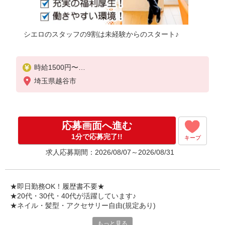
シエロのスタッフの9割は未経験からのスタート♪
時給1500円〜
※残業代支給
埼玉県越谷市
★交通費別途支給（規定あり）
゜+゜・。○。・゜+゜・。○。・゜+゜
入社祝い金10万円支給(規定有)
応募画面へ進む
お友達を紹介頂くと,
1分で応募完了!!
キープ
インセンティブ支給(規定有)
求人応募期間：2026/08/07～2026/08/31
★月2回払い・週払い可能（規程有）★
゜・。○。・゜+゜・。○。・゜+゜
★即日勤務OK！履歴書不要★
★20代・30代・40代が活躍しています♪
★ネイル・髪型・アクセサリー自由(規定あり)
もっと見る
各キャリアの新機種が特別価格で購入OK！！