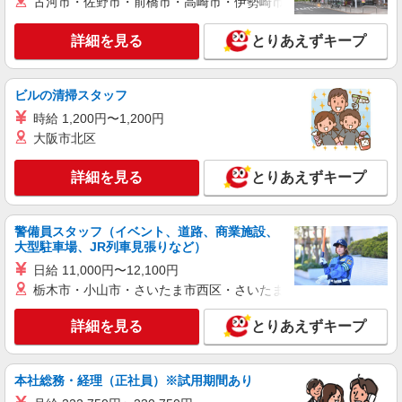
古河市・佐野市・前橋市・高崎市・伊勢崎市・太田市・館林市・
派遣社員
紹介予定派遣
詳細を見る
とりあえずキープ
株式会社シエロ
【ソフトバンク】の店舗スタッフ
時給1600円〜 ※残業代支給 ★交通費別途支給
ビルの清掃スタッフ
（規定あり） ゜+゜・。○。・゜+゜・。○。・゜
時給 1,200円〜1,200円
+゜ 入社祝い金10万円支給(規定有) お友達を紹介
東京都練馬区のsoftbankショップ
頂くと, インセンティブ支給(規定有) ★月2回払
大阪市北区
い・週払い可能（規程有）★ ゜・。○。・゜
詳細を見る
キープ
+゜・。○。・゜+゜
詳細を見る
とりあえずキープ
正社員
ソフトバンク石神井公園店
警備員スタッフ（イベント、道路、商業施設、
大型駐車場、JR列車見張りなど）
ソフトバンクショップの携帯販売スタッフ
月給 237,478円 〜 302,366円 固定残業代:
日給 11,000円〜12,100円
30,651円 〜 39,026円（20時間相当） ＊時間外手
栃木市・小山市・さいたま市西区・さいたま市岩槻区・久喜市・
当は時間外労働の有無にかかわらず、固定残業代
■ソフトバンク石神井公園店 東京都 練馬区 石
として支給し、相当時間を超える時間外労働分は
神井町3丁目 18‐11 マツヤビル1F
詳細を見る
とりあえずキープ
法定どおり追加で支給します。 試用期間あり 3ヶ
月 ※経験・能力による 【試用期間】月給 237478
詳細を見る
キープ
円 〜 302366 円
本社総務・経理（正社員）※試用期間あり