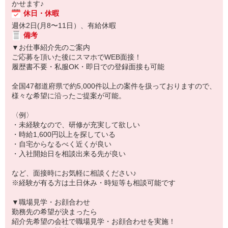
かせます♪
休日・休暇
週休2日(月8〜11日）、有給休暇
備考
▼お仕事紹介先のご案内
ご応募を頂いた後にスマホでWEB面接！
履歴書不要・私服OK・即日での登録面接も可能
全国47都道府県で約5,000件以上の案件を扱っておりますので、
様々な希望に沿ったご提案が可能。
〈例〉
・未経験なので、研修が充実して欲しい
・時給1,600円以上を探している
・自宅からなるべく近くが良い
・入社開始日を相談出来る先が良い
など、面接時にお気軽に相談ください♪
※経験が有る方は土日休み・時短等も相談可能です
▼職場見学・お顔合わせ
勤務先の希望が決まったら
紹介先希望の会社で職場見学・お顔合わせを実施！