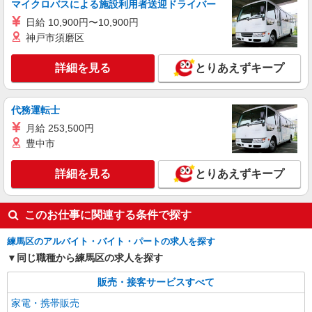
マイクロバスによる施設利用者送迎ドライバー
正社員
日給 10,900円〜10,900円
ソフトバンク地下鉄赤塚店
神戸市須磨区
ソフトバンクショップの携帯販売スタッフ
月給 237,478円 〜 302,366円 固定残業代:
詳細を見る
とりあえずキープ
30,651円 〜 39,026円（20時間相当） ＊時間外手
当は時間外労働の有無にかかわらず、固定残業代
■ソフトバンク地下鉄赤塚店 東京都 練馬区 田
として支給し、相当時間を超える時間外労働分は
柄2丁目 49‐10
代務運転士
法定どおり追加で支給します。 試用期間あり 3ヶ
月 ※経験・能力による 【試用期間】月給 237478
月給 253,500円
詳細を見る
キープ
円 〜 302366 円
豊中市
正社員
詳細を見る
とりあえずキープ
ソフトバンク光が丘店
ソフトバンクショップの携帯販売スタッフ
このお仕事に関連する条件で探す
月給 233,500円 〜 260,200円 固定残業代:
23,500円 〜 26,200円（15時間相当） ＊＿ 試用期
間あり 6ヶ月 月給25万円以上 ※経験・能力による
練馬区のアルバイト・バイト・パートの求人を探す
■ソフトバンク光が丘店 東京都 練馬区 光が丘
【試用期間】月給 233500 円 〜 260200 円
5丁目 1‐1 IMA3F
同じ職種から練馬区の求人を探す
販売・接客サービスすべて
詳細を見る
キープ
家電・携帯販売