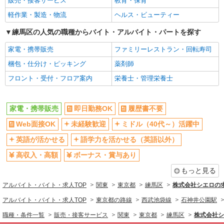
販売・接客サービス
教育・保育
日払い
週払い
軽作業・製造・物流
ヘルス・ビューティー
10時～勤務OK
髪型・髪色自由
練馬区の人気の職種からバイト・アルバイト・パートを探す
ネイルOK
ピアスOK
家電・携帯販売
ファミリーレストラン・回転寿司
車通勤OK
バイク通勤OK
梱包・仕分け・ピッキング
薬剤師
交通費支給
社会保険あり
フロント・受付・フロア案内
栄養士・管理栄養士
入社祝い金あり
各種手当（家族・役職・インセン
ティブなど）あり
制服貸与
社員登用あり
家電・携帯販売
即日勤務OK
履歴書不要
同じ職種から求人を探す
Web面接OK
未経験歓迎
ミドル（40代～）活躍中
販売・接客サービス
英語が活かせる
語学力を活かせる（英語以外）
家電・携帯販売
高収入・高額
ボーナス・賞与あり
もっと見る
同じ特徴から求人を探す
アルバイト・バイト・求人TOP
関東
東京都
練馬区
株式会社シエロの
未経験歓迎
ミドル（40代～）活躍中
アルバイト・バイト・求人TOP
東京都の路線
西武池袋線
石神井公園駅
英語が活かせる
ボーナス・賞与あり
職種・条件一覧
販売・接客サービス
関東
東京都
練馬区
株式会社シ
日払い
車通勤OK