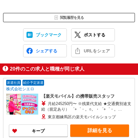
閲覧履歴を見る
ブックマーク
ポストする
シェアする
URLをシェア
20
件のこの求人と職種が同じ求人
派遣社員
紹介予定派遣
株式会社シエロ
【楽天モバイル】の携帯販売スタッフ
月給245250円〜 ※残業代支給 ★交通費別途支
給（規定あり） ゜+゜・。○。・゜+゜・。
○。・゜+゜ 入社祝い金10万円支給(規定有) お友達
東京都練馬区の楽天モバイルショップ
を紹介頂くと, インセンティブ支給(規定有) ゜・。
○。・゜+゜・。○。・゜+゜
詳細を見る
キープ