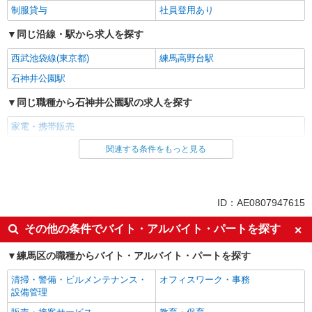
制服貸与
社員登用あり
同じ沿線・駅から求人を探す
西武池袋線(東京都)
練馬高野台駅
石神井公園駅
同じ職種から石神井公園駅の求人を探す
家電・携帯販売
関連する条件をもっと見る
同じ雇用形態から石神井公園駅の求人を探す
派遣社員
紹介予定派遣
同じ特徴から石神井公園駅の求人を探す
ID：AE0807947615
即日勤務OK
履歴書不要
その他の条件でバイト・アルバイト・パートを探す
Web面接OK
未経験歓迎
練馬区の職種からバイト・アルバイト・パートを探す
ミドル（40代～）活躍中
英語が活かせる
清掃・警備・ビルメンテナンス・
オフィスワーク・事務
語学力を活かせる（英語以外）
高収入・高額
設備管理
ボーナス・賞与あり
昇給あり