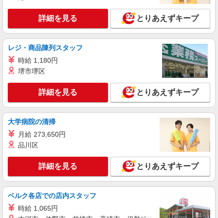
詳細を見る
キープ
+゜・。○。・゜+゜
詳細を見る
とりあえずキープ
派遣社員
紹介予定派遣
株式会社シエロ
レジ・商品陳列スタッフ
人気機種に詳しくなれる携帯販売【docomo】
時給 1,180円
時給1700円〜 ※残業代支給 ★交通費別途支給
（規定あり） ゜+゜・。○。・゜+゜・。○。・゜
堺市堺区
+゜ 入社祝い金10万円支給(規定有) お友達を紹介
東京都練馬区の家電量販店
頂くと, インセンティブ支給(規定有) ★月2回払
詳細を見る
とりあえずキープ
い・週払い可能（規程有）★ ゜・。○。・゜
詳細を見る
キープ
+゜・。○。・゜+゜
大学病院の清掃
派遣社員
紹介予定派遣
月給 273,650円
株式会社シエロ
品川区
【Y!mobile】人気機種に詳しくなれる携帯販
売
詳細を見る
とりあえずキープ
時給1600円〜 ※残業代支給 ★交通費別途支給
（規定あり） ゜+゜・。○。・゜+゜・。○。・゜
+゜ 入社祝い金10万円支給(規定有) お友達を紹介
東京都練馬区のY!mobileショップ
頂くと, インセンティブ支給(規定有) ★月2回払
ベルク各店での店内スタッフ
い・週払い可能（規程有）★ ゜・。○。・゜
時給 1,065円
詳細を見る
キープ
+゜・。○。・゜+゜