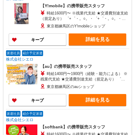
【Y!mobile】の携帯販売スタッフ
時給1600円〜 ※残業代支給 ★交通費別途支給
（規定あり） ゜+゜・。○。・゜+゜・。○。・゜
+゜ 入社祝い金10万円支給(規定有) お友達を紹介
東京都練馬区のY!mobileショップ
頂くと, インセンティブ支給(規定有) ★月2回払
い・週払い可能（規程有）★ ゜・。○。・゜
詳細を見る
キープ
+゜・。○。・゜+゜
派遣社員
紹介予定派遣
株式会社シエロ
【au】の携帯販売スタッフ
時給1400円〜1900円（経験・能力による） ※
残業代支給 ★交通費別途支給（規定あり） ゜
+゜・。○。・゜+゜・。○。・゜+゜ 入社祝い金10
東京都練馬区のauショップ
万円支給(規定有) お友達を紹介頂くと, インセンテ
ィブ支給(規定有) ★月2回払い・週払い可能（規程
詳細を見る
キープ
有）★ ゜・。○。・゜+゜・。○。・゜+゜
派遣社員
紹介予定派遣
株式会社シエロ
【softbank】の携帯販売スタッフ
時給1600円〜 ※残業代支給 ★交通費別途支給