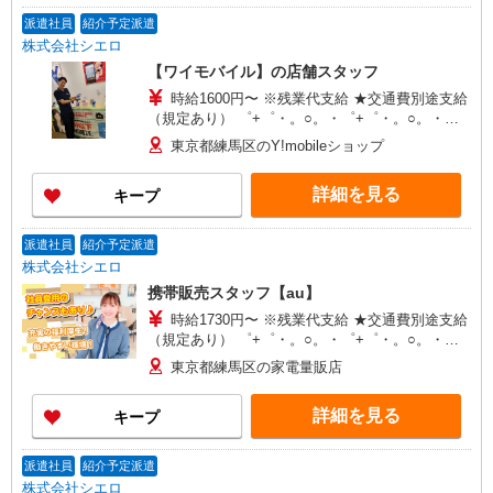
派遣社員
紹介予定派遣
株式会社シエロ
【ワイモバイル】の店舗スタッフ
時給1600円〜 ※残業代支給 ★交通費別途支給
（規定あり） ゜+゜・。○。・゜+゜・。○。・゜
+゜ 入社祝い金10万円支給(規定有) お友達を紹介
東京都練馬区のY!mobileショップ
頂くと, インセンティブ支給(規定有) ★月2回払
い・週払い可能（規程有）★ ゜・。○。・゜
詳細を見る
キープ
+゜・。○。・゜+゜
派遣社員
紹介予定派遣
株式会社シエロ
携帯販売スタッフ【au】
時給1730円〜 ※残業代支給 ★交通費別途支給
（規定あり） ゜+゜・。○。・゜+゜・。○。・゜
+゜ 入社祝い金10万円支給(規定有) お友達を紹介
東京都練馬区の家電量販店
頂くと, インセンティブ支給(規定有) ★月2回払
い・週払い可能（規程有）★ ゜・。○。・゜
詳細を見る
キープ
+゜・。○。・゜+゜
派遣社員
紹介予定派遣
株式会社シエロ