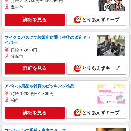
月給 222,750円〜230,750円
正社員
ソフトバンク東武練馬店
豊中市
ソフトバンクショップの携帯販売スタッフ
詳細を見る
とりあえずキープ
月給 237,478円 〜 302,366円 固定残業代:
30,651円 〜 39,026円（20時間相当） ＊時間外手
当は時間外労働の有無にかかわらず、固定残業代
■ソフトバンク東武練馬店 東京都 練馬区 北町
として支給し、相当時間を超える時間外労働分は
マイクロバスにて教習所に通う生徒の送迎ドラ
2丁目 25‐11 エトワール北町1階
法定どおり追加で支給します。 試用期間あり 3ヶ
イバー
月 ※経験・能力による 【試用期間】月給 237478
日給 15,850円
詳細を見る
キープ
円 〜 302366 円
箕面市
正社員
詳細を見る
とりあえずキープ
ソフトバンク大泉学園店
ソフトバンクショップの携帯販売スタッフ
月給 237,478円 〜 302,366円 固定残業代:
アパレル用品や雑貨のピッキング検品
30,651円 〜 39,026円（20時間相当） ＊時間外手
時給 1,200円〜1,500円
当は時間外労働の有無にかかわらず、固定残業代
■ソフトバンク大泉学園店 東京都 練馬区 東大
柏市
として支給し、相当時間を超える時間外労働分は
泉1丁目 34‐1 笹仙ビル1F
法定どおり追加で支給します。 試用期間あり 3ヶ
月 ※経験・能力による 【試用期間】月給 237478
詳細を見る
とりあえずキープ
詳細を見る
キープ
円 〜 302366 円
正社員
マンションの受付・案内スタッフ