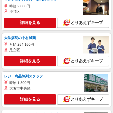
ソフトバンク上石神井店
時給 2,000円
【店長職】ソフトバンクショップの携帯販売ス
渋谷区
タッフ
月給 260,000円 〜 322,000円 試用期間あり 6
詳細を見る
とりあえずキープ
ヶ月 月給25万円以上 ※経験・能力による 【試用
期間】月給 260000 円 〜 322000 円
■ソフトバンク上石神井店 東京都 練馬区 上石
神井1丁目 5‐12 湯山ビル1階
大学病院の中材滅菌
月給 254,160円
詳細を見る
キープ
足立区
正社員
詳細を見る
とりあえずキープ
ソフトバンク練馬店
【店長職】ソフトバンクショップの携帯販売ス
タッフ
レジ・商品陳列スタッフ
月給 260,000円 〜 322,000円 試用期間あり 6
時給 1,300円
ヶ月 月給25万円以上 ※経験・能力による 【試用
大阪市中央区
期間】月給 260000 円 〜 322000 円
■ソフトバンク練馬店 東京都 練馬区 豊玉北5
丁目 17‐7 ネリマビル1F、B1F
詳細を見る
とりあえずキープ
詳細を見る
キープ