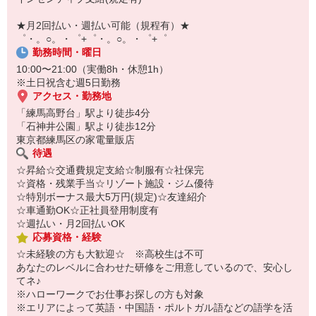
￣￣￣￣￣￣￣￣￣
自宅に居ながらスマホでカンタン面接OK！
★月2回払い・週払い可能（規程有）★
オンライン面談なのでスピード対応。
゜・。○。・゜+゜・。○。・゜+゜
勤務時間・曜日
10:00〜21:00（実働8h・休憩1h）
※土日祝含む週5日勤務
アクセス・勤務地
「練馬高野台」駅より徒歩4分
「石神井公園」駅より徒歩12分
東京都練馬区の家電量販店
待遇
☆昇給☆交通費規定支給☆制服有☆社保完
☆資格・残業手当☆リゾート施設・ジム優待
☆特別ボーナス最大5万円(規定)☆友達紹介
☆車通勤OK☆正社員登用制度有
☆週払い・月2回払いOK
応募資格・経験
☆未経験の方も大歓迎☆ ※高校生は不可
あなたのレベルに合わせた研修をご用意しているので、安心し
てネ♪
※ハローワークでお仕事お探しの方も対象
※エリアによって英語・中国語・ポルトガル語などの語学を活