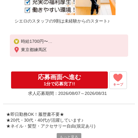
シエロのスタッフの9割は未経験からのスタート♪
時給1700円〜
※残業代支給
東京都練馬区
★交通費別途支給（規定あり）
゜+゜・。○。・゜+゜・。○。・゜+゜
入社祝い金10万円支給(規定有)
応募画面へ進む
お友達を紹介頂くと,
1分で応募完了!!
キープ
インセンティブ支給(規定有)
求人応募期間：2026/08/07～2026/08/31
★月2回払い・週払い可能（規程有）★
゜・。○。・゜+゜・。○。・゜+゜
★即日勤務OK！履歴書不要★
★20代・30代・40代が活躍しています♪
★ネイル・髪型・アクセサリー自由(規定あり)
もっと見る
新しい機種やプラン。