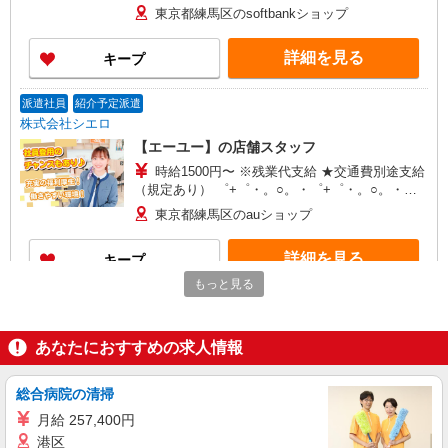
+゜ 入社祝い金10万円支給(規定有) お友達を紹介
東京都練馬区のsoftbankショップ
頂くと, インセンティブ支給(規定有) ★月2回払
い・週払い可能（規程有）★ ゜・。○。・゜
詳細を見る
キープ
+゜・。○。・゜+゜
派遣社員
紹介予定派遣
株式会社シエロ
【エーユー】の店舗スタッフ
時給1500円〜 ※残業代支給 ★交通費別途支給
（規定あり） ゜+゜・。○。・゜+゜・。○。・゜
+゜ 入社祝い金10万円支給(規定有) お友達を紹介
東京都練馬区のauショップ
頂くと, インセンティブ支給(規定有) ★月2回払
い・週払い可能（規程有）★ ゜・。○。・゜
詳細を見る
キープ
+゜・。○。・゜+゜
もっと見る
派遣社員
紹介予定派遣
株式会社シエロ
あなたにおすすめの求人情報
【docomo】人気機種に詳しくなれる携帯販売
時給1400円〜 ※残業代支給 ★交通費別途支給
（規定あり） ゜+゜・。○。・゜+゜・。○。・゜
総合病院の清掃
+゜ 入社祝い金10万円支給(規定有) お友達を紹介
東京都練馬区のdocomoショップ
月給 257,400円
頂くと, インセンティブ支給(規定有) ★月2回払
港区
い・週払い可能（規程有）★ ゜・。○。・゜