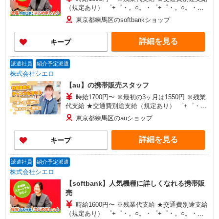
（規定あり） ゜+゜・。○。・゜+゜・。○。・゜
+゜ 入社祝い金10万円支給(規定有) お友達を紹介
東京都練馬区のsoftbankショップ
頂くと, インセンティブ支給(規定有) ★月2回払
い・週払い可能（規程有）★ ゜・。○。・゜
詳細を見る
キープ
+゜・。○。・゜+゜
派遣社員
紹介予定派遣
株式会社シエロ
【au】の携帯販売スタッフ
時給1700円〜 ※最初の3ヶ月は1550円 ※残業
代支給 ★交通費別途支給（規定あり） ゜+゜・。
○。・゜+゜・。○。・゜+゜ 入社祝い金10万円支
東京都練馬区のauショップ
給(規定有) お友達を紹介頂くと, インセンティブ支
給(規定有) ★月2回払い・週払い可能（規程有）★
詳細を見る
キープ
゜・。○。・゜+゜・。○。・゜+゜
派遣社員
紹介予定派遣
株式会社シエロ
【softbank】人気機種に詳しくなれる携帯販
売
時給1600円〜 ※残業代支給 ★交通費別途支給
（規定あり） ゜+゜・。○。・゜+゜・。○。・゜