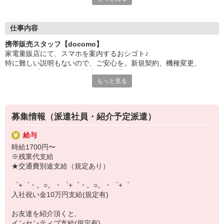
日々変わる専門知識を覚えるのはやっぱり大変。
でも心配ご無用！
仕事内容
シエロのご紹介するお店は、チームワークが良く
携帯販売スタッフ【docomo】
お互いに教え合ったり、フォローしあったりする
家電量販店にて、スマホを案内するおシゴト♪
和気あいあいとした人間関係がある店舗ばかり！
特に難しい説明もないので、ご安心を。新規契約、機種変更、
皆で一緒にステップアップしましょう♪
各種料金プランのご相談対応・ご提案などをお願いします。
もっと見る
【選べるお仕事いろいろ】
初めての方でも安心♪
￣￣￣￣￣￣￣￣￣￣￣
あなた専属のコーディネーターが親切・丁寧にフォローするので、
▼オフィスワーク
満足度◎
事務、経理、データ入力、コールセンター、受付
募集情報（派遣社員・紹介予定派遣）
▼工場・製造・軽作業系
■携帯やインターネット販売業務
機械/食品製造・梱包・仕分け・加工・組立・検査
給与
docomo(ドコモ)/au(エーユー)・KDDI/softbank(ソフトバンク)など
▼美容系
時給1700円〜
の大手キャリアから
眉毛サロンのアイブロウ・ネイリスト・エステ
※残業代支給
ワイモバイル(Y!mobille)、楽天モバイル、UQなど格安スマホまで幅
▼営業・販売
★交通費別途支給（規定あり）
広く紹介可能♪
法人営業・アパレル販売・個別指導塾・人材紹介
人気のApple（アップル）店舗もございます！
▼人気案件も多数♪
゜+゜・。○。・゜+゜・。○。・゜+゜
短期・期間限定・オープニング・官公庁案件
入社祝い金10万円支給(規定有)
上場/優良/大手企業など
お友達を紹介頂くと,
【スマホ面接実施中】
インセンティブ支給(規定有)