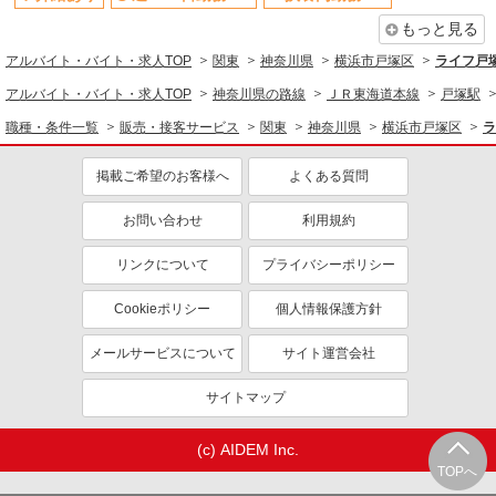
もっと見る
アルバイト・バイト・求人TOP
関東
神奈川県
横浜市戸塚区
ライフ戸
アルバイト・バイト・求人TOP
神奈川県の路線
ＪＲ東海道本線
戸塚駅
職種・条件一覧
販売・接客サービス
関東
神奈川県
横浜市戸塚区
ラ
掲載ご希望のお客様へ
よくある質問
お問い合わせ
利用規約
リンクについて
プライバシーポリシー
Cookieポリシー
個人情報保護方針
メールサービスについて
サイト運営会社
サイトマップ
(c) AIDEM Inc.
TOPへ