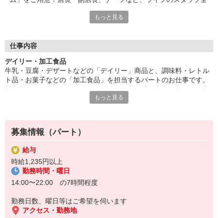
員であなたを歓迎＆サポートします。だから接客未経験でもブラ
もっと見る
ンクがあっても大丈夫。「とても親切に受け入れてもらえ、不安
なくお仕事を始められました！」（パート1年目・主婦Kさん）
■パートタイマー等級制度
仕事内容
ライフにはパートタイマー等級制度があり、がんばりに応じてう
デイリー・加工食品
れしい特典を受けられます！昇給アップやキャリアアップを目指
牛乳・豆腐・デザートなどの「デイリー」商品と、調味料・レトル
せるほか、社員への道もあり。多くのパートスタッフさんに支え
ト品・お菓子などの「加工食品」を担当するパートのお仕事です。
られているライフだからこそ、皆さんが働きがいと働きやすさを
新商品をいち早く知れる楽しみも！好奇心旺盛な方大歓迎です。商
実感できる環境づくりに、これからも取り組んでいきます。
もっと見る
品の発注・在庫管理・陳列のほか、アイデアを活かした売場づくり
でライフの売上UPに携われるやりがいもあります。
募集情報（パート）
給与
時給1,235円以上
勤務時間・曜日
14:00〜22:00 の7時間程度
勤務日数、曜日等はご希望を伺います
アクセス・勤務地