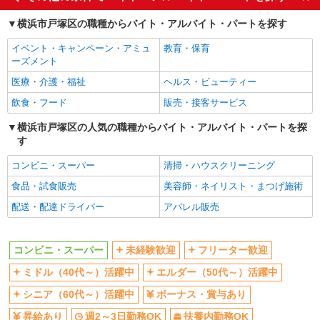
ミドル（40代～）活躍中
エルダー（50代～）活躍中
横浜市戸塚区の職種からバイト・アルバイト・パートを探す
シニア（60代～）活躍中
ボーナス・賞与あり
イベント・キャンペーン・アミュ
教育・保育
昇給あり
週2～3日勤務OK
ーズメント
扶養内勤務OK
交通費支給
医療・介護・福祉
ヘルス・ビューティー
社会保険あり
飲食・フード
販売・接客サービス
同じ職種から求人を探す
横浜市戸塚区の人気の職種からバイト・アルバイト・パートを探
す
販売・接客サービス
コンビニ・スーパー
コンビニ・スーパー
清掃・ハウスクリーニング
食品・試食販売
美容師・ネイリスト・まつげ施術
同じ特徴から求人を探す
配送・配達ドライバー
アパレル販売
未経験歓迎
ミドル（40代～）活躍中
ボーナス・賞与あり
週2～3日勤務OK
コンビニ・スーパー
未経験歓迎
フリーター歓迎
扶養内勤務OK
交通費支給
ミドル（40代～）活躍中
エルダー（50代～）活躍中
社会保険あり
シニア（60代～）活躍中
ボーナス・賞与あり
昇給あり
週2～3日勤務OK
扶養内勤務OK