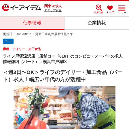
関東
の求人
▼エリア変更
仕事情報
企業情報
更新日：2026/08/07 ※更新日時点の最新情報です
パート
職種：デイリー・加工食品
ライフ戸塚汲沢店（店舗コード616）のコンビニ・スーパーの求人
情報詳細（パート） - 横浜市戸塚区
＜週3日〜OK＞ライフのデイリー・加工食品（パー
ト）求人！幅広い年代の方が活躍中