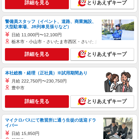
詳細を見る
とりあえずキープ
サミットストア 下倉田店
スーパー店内鮮魚スタッフ
時給1225円 ★22時以降は平日時給の3割増！
警備員スタッフ（イベント、道路、商業施設、
（22時以降の勤務がある場合）
大型駐車場、JR列車見張りなど）
■サミットストア 下倉田店 神奈川県横浜市
日給 11,000円〜12,100円
戸塚区下倉田町1883
栃木市・小山市・さいたま市西区・さいたま市岩槻区・久喜市・
詳細を見る
キープ
詳細を見る
とりあえずキープ
アルバイト
パート
本社総務・経理（正社員）※試用期間あり
サミットストア 踊場駅前店
スーパー店内鮮魚スタッフ
月給 222,750円〜230,750円
豊中市
時給1225円 ★22時以降は平日時給の3割増！
（22時以降の勤務がある場合）
詳細を見る
とりあえずキープ
■サミットストア 踊場駅前店 神奈川県横浜
市戸塚区汲沢2丁目1番1号
マイクロバスにて教習所に通う生徒の送迎ドラ
詳細を見る
キープ
イバー
日給 15,850円
パート