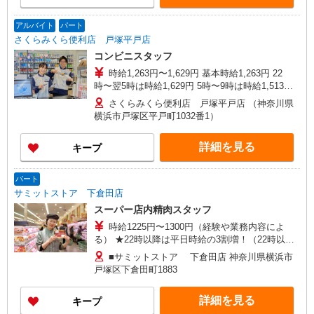
アルバイト
パート
さくらみくら便利店 戸塚平戸店
コンビニスタッフ
時給1,263円〜1,629円 基本時給1,263円 22
時〜翌5時は時給1,629円 5時〜9時は時給1,513円
交通費：規定内支給
さくらみくら便利店 戸塚平戸店 （神奈川県
横浜市戸塚区平戸町1032番1）
詳細を見る
キープ
パート
サミットストア 下倉田店
スーパー店内精肉スタッフ
時給1225円〜1300円（経験や業務内容によ
る） ★22時以降は平日時給の3割増！（22時以降
の勤務がある場合）
■サミットストア 下倉田店 神奈川県横浜市
戸塚区下倉田町1883
詳細を見る
キープ