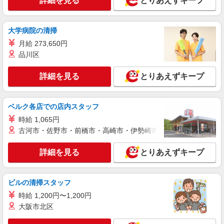
詳細を見る
とりあえずキープ
パート
サミットストア 下倉田店
スーパー店内試食宣伝販売スタッフ
大学病院の清掃
時給1225円 ★22時以降は平日時給の3割増！
月給 273,650円
（22時以降の勤務がある場合）
品川区
■サミットストア 下倉田店 神奈川県横浜市
戸塚区下倉田町1883
詳細を見る
とりあえずキープ
詳細を見る
キープ
ベルク各店での店内スタッフ
アルバイト
パート
時給 1,065円
サミットストア 下倉田店
古河市・佐野市・前橋市・高崎市・伊勢崎市・太田市・館林市・
スーパー店内レジスタッフ
時給1225円 ★22時以降は平日時給の3割増！
詳細を見る
とりあえずキープ
（22時以降の勤務がある場合）
■サミットストア 下倉田店 神奈川県横浜市
戸塚区下倉田町1883
ビルの清掃スタッフ
時給 1,200円〜1,200円
詳細を見る
キープ
大阪市北区
パート