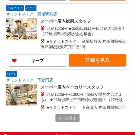
アルバイト
パート
サミットストア 踊場駅前店
スーパー店内総菜スタッフ
時給1225円 ★22時以降は平日時給の3割増！
（22時以降の勤務がある場合）
■サミットストア 踊場駅前店 神奈川県横浜
市戸塚区汲沢2丁目1番1号
詳細を見る
キープ
パート
サミットストア 下倉田店
スーパー店内ベーカリースタッフ
時給1225円〜1300円（経験や業務内容によ
る） ★22時以降は平日時給の3割増！（22時以降
の勤務がある場合）
■サミットストア 下倉田店 神奈川県横浜市
戸塚区下倉田町1883
もっと見る
詳細を見る
キープ