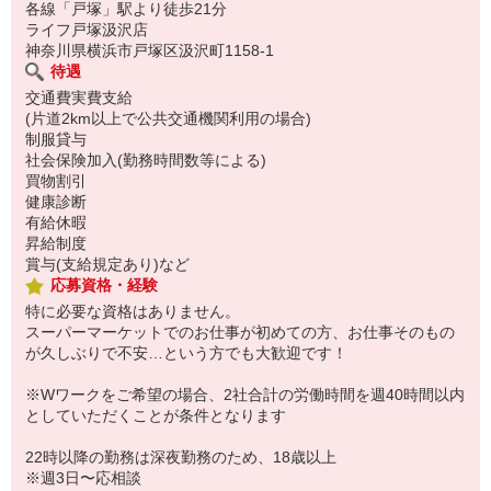
各線「戸塚」駅より徒歩21分
ライフ戸塚汲沢店
神奈川県横浜市戸塚区汲沢町1158-1
待遇
交通費実費支給
(片道2km以上で公共交通機関利用の場合)
制服貸与
社会保険加入(勤務時間数等による)
買物割引
健康診断
有給休暇
昇給制度
賞与(支給規定あり)など
応募資格・経験
特に必要な資格はありません。
スーパーマーケットでのお仕事が初めての方、お仕事そのもの
が久しぶりで不安…という方でも大歓迎です！
※Wワークをご希望の場合、2社合計の労働時間を週40時間以内
としていただくことが条件となります
22時以降の勤務は深夜勤務のため、18歳以上
※週3日〜応相談