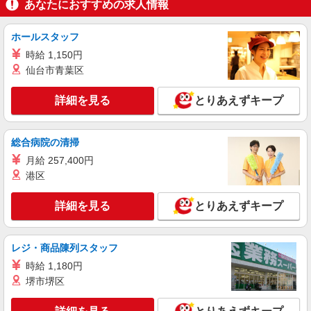
あなたにおすすめの求人情報
アルバイト
パート
サミットストア 踊場駅前店
ホールスタッフ
スーパー店内ベーカリースタッフ
時給 1,150円
時給1225円 ★22時以降は平日時給の3割増！
仙台市青葉区
（22時以降の勤務がある場合）
■サミットストア 踊場駅前店 神奈川県横浜
詳細を見る
とりあえずキープ
市戸塚区汲沢2丁目1番1号
詳細を見る
キープ
総合病院の清掃
月給 257,400円
パート
港区
サミットストア 下倉田店
スーパー店内品出しスタッフ
詳細を見る
とりあえずキープ
時給1225円 ★22時以降は平日時給の3割増！
（22時以降の勤務がある場合）
■サミットストア 下倉田店 神奈川県横浜市
レジ・商品陳列スタッフ
戸塚区下倉田町1883
時給 1,180円
堺市堺区
詳細を見る
キープ