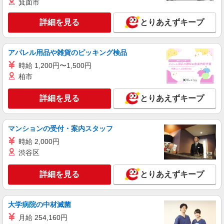
箕面市
サミットストア 下倉田店
スーパー店内総菜スタッフ
詳細を見る
とりあえずキープ
時給1225円〜1300円（経験や業務内容によ
る） ★22時以降は平日時給の3割増！（22時以降
の勤務がある場合）
■サミットストア 下倉田店 神奈川県横浜市
アパレル用品や雑貨のピッキング検品
戸塚区下倉田町1883
時給 1,200円〜1,500円
柏市
詳細を見る
キープ
詳細を見る
とりあえずキープ
マンションの受付・案内スタッフ
時給 2,000円
渋谷区
詳細を見る
とりあえずキープ
大学病院の中材滅菌
月給 254,160円