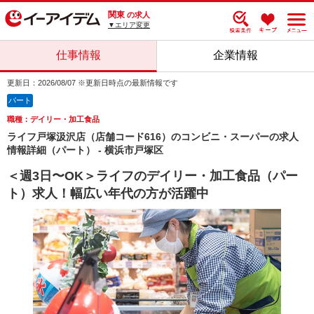
関東
の求人
▼エリア変更
仕事情報
企業情報
更新日：2026/08/07 ※更新日時点の最新情報です
パート
職種：デイリー・加工食品
ライフ戸塚汲沢店（店舗コード616）のコンビニ・スーパーの求人
情報詳細（パート） - 横浜市戸塚区
＜週3日〜OK＞ライフのデイリー・加工食品（パー
ト）求人！幅広い年代の方が活躍中