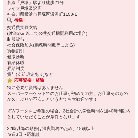
各線「戸塚」駅より徒歩21分
ライフ戸塚汲沢店
神奈川県横浜市戸塚区汲沢町1158-1
待遇
交通費実費支給
(片道2km以上で公共交通機関利用の場合)
制服貸与
社会保険加入(勤務時間数等による)
買物割引
健康診断
有給休暇
昇給制度
賞与(支給規定あり)など
応募資格・経験
特に必要な資格はありません。
スーパーマーケットでのお仕事が初めての方、お仕事そのもの
が久しぶりで不安…という方でも大歓迎です！
※Wワークをご希望の場合、2社合計の労働時間を週40時間以内
としていただくことが条件となります
22時以降の勤務は深夜勤務のため、18歳以上
※週3日〜応相談