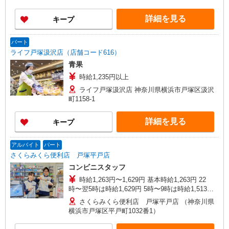
詳細を見る
キープ
パート
ライフ戸塚汲沢店（店舗コード616）
青果
時給1,235円以上
ライフ戸塚汲沢店 神奈川県横浜市戸塚区汲沢
町1158-1
詳細を見る
キープ
アルバイト
パート
さくらみくら便利店 戸塚平戸店
コンビニスタッフ
時給1,263円〜1,629円 基本時給1,263円 22
時〜翌5時は時給1,629円 5時〜9時は時給1,513円
交通費：規定内支給
さくらみくら便利店 戸塚平戸店 （神奈川県
横浜市戸塚区平戸町1032番1）