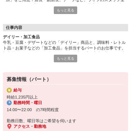
員であなたを歓迎＆サポートします。だから接客未経験でもブラ
もっと見る
ンクがあっても大丈夫。「とても親切に受け入れてもらえ、不安
なくお仕事を始められました！」（パート1年目・主婦Kさん）
■パートタイマー等級制度
仕事内容
ライフにはパートタイマー等級制度があり、がんばりに応じてう
デイリー・加工食品
れしい特典を受けられます！昇給アップやキャリアアップを目指
牛乳・豆腐・デザートなどの「デイリー」商品と、調味料・レトル
せるほか、社員への道もあり。多くのパートスタッフさんに支え
ト品・お菓子などの「加工食品」を担当するパートのお仕事です。
られているライフだからこそ、皆さんが働きがいと働きやすさを
新商品をいち早く知れる楽しみも！好奇心旺盛な方大歓迎です。商
実感できる環境づくりに、これからも取り組んでいきます。
もっと見る
品の発注・在庫管理・陳列のほか、アイデアを活かした売場づくり
でライフの売上UPに携われるやりがいもあります。
募集情報（パート）
給与
時給1,235円以上
勤務時間・曜日
14:00〜22:00 の7時間程度
勤務日数、曜日等はご希望を伺います
アクセス・勤務地