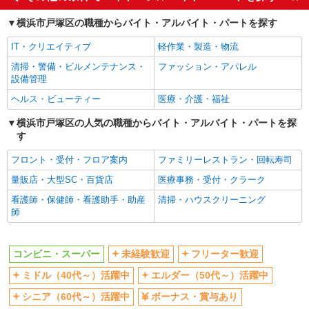
ミドル（40代～）活躍中
エルダー（50代～）活躍中
横浜市戸塚区の職種からバイト・アルバイト・パートを探す
シニア（60代～）活躍中
ボーナス・賞与あり
IT・クリエイティブ
軽作業・製造・物流
昇給あり
週2～3日勤務OK
清掃・警備・ビルメンテナンス・
ファッション・アパレル
扶養内勤務OK
交通費支給
設備管理
社会保険あり
ヘルス・ビューティー
医療・介護・福祉
同じ職種から求人を探す
横浜市戸塚区の人気の職種からバイト・アルバイト・パートを探
す
販売・接客サービス
コンビニ・スーパー
フロント・受付・フロア案内
ファミリーレストラン・回転寿司
量販店・大型SC・百貨店
医療事務・受付・クラーク
同じ特徴から求人を探す
看護師・保健師・看護助手・助産
清掃・ハウスクリーニング
未経験歓迎
ミドル（40代～）活躍中
師
ボーナス・賞与あり
週2～3日勤務OK
扶養内勤務OK
交通費支給
コンビニ・スーパー
未経験歓迎
フリーター歓迎
社会保険あり
ミドル（40代～）活躍中
エルダー（50代～）活躍中
シニア（60代～）活躍中
ボーナス・賞与あり