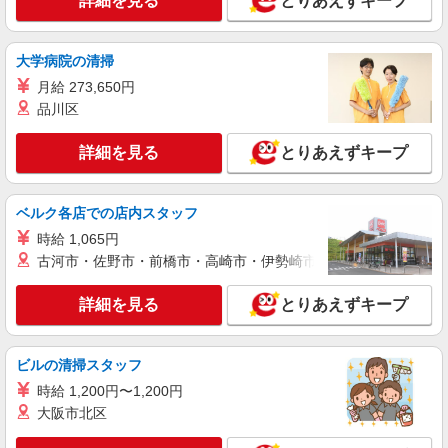
詳細を見る
とりあえずキープ
パート
サミットストア 下倉田店
スーパー店内精肉スタッフ
大学病院の清掃
時給1225円〜1300円（経験や業務内容によ
月給 273,650円
る） ★22時以降は平日時給の3割増！（22時以降
品川区
の勤務がある場合）
■サミットストア 下倉田店 神奈川県横浜市
戸塚区下倉田町1883
詳細を見る
とりあえずキープ
詳細を見る
キープ
ベルク各店での店内スタッフ
パート
時給 1,065円
サミットストア 下倉田店
古河市・佐野市・前橋市・高崎市・伊勢崎市・太田市・館林市・
スーパー店内鮮魚スタッフ
時給1225円 ★22時以降は平日時給の3割増！
詳細を見る
とりあえずキープ
（22時以降の勤務がある場合）
■サミットストア 下倉田店 神奈川県横浜市
戸塚区下倉田町1883
ビルの清掃スタッフ
時給 1,200円〜1,200円
詳細を見る
キープ
大阪市北区
パート