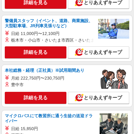
詳細を見る
とりあえずキープ
サミットストア 下倉田店
スーパー店内ベーカリースタッフ
時給1225円〜1300円（経験や業務内容によ
警備員スタッフ（イベント、道路、商業施設、
る） ★22時以降は平日時給の3割増！（22時以降
大型駐車場、JR列車見張りなど）
の勤務がある場合）
■サミットストア 下倉田店 神奈川県横浜市
日給 11,000円〜12,100円
戸塚区下倉田町1883
栃木市・小山市・さいたま市西区・さいたま市岩槻区・久喜市・
詳細を見る
キープ
詳細を見る
とりあえずキープ
パート
本社総務・経理（正社員）※試用期間あり
サミットストア 下倉田店
スーパー店内品出しスタッフ
月給 222,750円〜230,750円
豊中市
時給1225円 ★22時以降は平日時給の3割増！
（22時以降の勤務がある場合）
詳細を見る
とりあえずキープ
■サミットストア 下倉田店 神奈川県横浜市
戸塚区下倉田町1883
マイクロバスにて教習所に通う生徒の送迎ドラ
詳細を見る
キープ
イバー
日給 15,850円
アルバイト
パート