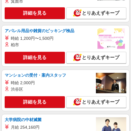
箕面市
サミットストア 踊場駅前店
スーパー店内鮮魚スタッフ
詳細を見る
とりあえずキープ
時給1225円 ★22時以降は平日時給の3割増！
（22時以降の勤務がある場合）
■サミットストア 踊場駅前店 神奈川県横浜
アパレル用品や雑貨のピッキング検品
市戸塚区汲沢2丁目1番1号
時給 1,200円〜1,500円
柏市
詳細を見る
キープ
詳細を見る
とりあえずキープ
マンションの受付・案内スタッフ
時給 2,000円
渋谷区
詳細を見る
とりあえずキープ
大学病院の中材滅菌
月給 254,160円