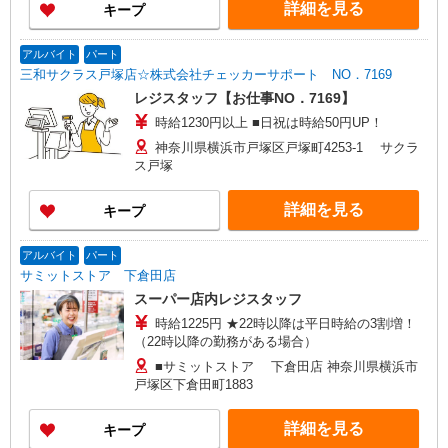
詳細を見る
キープ
アルバイト
パート
三和サクラス戸塚店☆株式会社チェッカーサポート NO．7169
レジスタッフ【お仕事NO．7169】
時給1230円以上 ■日祝は時給50円UP！
神奈川県横浜市戸塚区戸塚町4253-1 サクラ
ス戸塚
詳細を見る
キープ
アルバイト
パート
サミットストア 下倉田店
スーパー店内レジスタッフ
時給1225円 ★22時以降は平日時給の3割増！
（22時以降の勤務がある場合）
■サミットストア 下倉田店 神奈川県横浜市
戸塚区下倉田町1883
詳細を見る
キープ