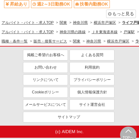
昇給あり
週2～3日勤務OK
扶養内勤務OK
もっと見る
アルバイト・バイト・求人TOP
関東
神奈川県
横浜市戸塚区
ライフ戸
アルバイト・バイト・求人TOP
神奈川県の路線
ＪＲ東海道本線
戸塚駅
職種・条件一覧
販売・接客サービス
関東
神奈川県
横浜市戸塚区
ラ
掲載ご希望のお客様へ
よくある質問
お問い合わせ
利用規約
リンクについて
プライバシーポリシー
Cookieポリシー
個人情報保護方針
メールサービスについて
サイト運営会社
サイトマップ
(c) AIDEM Inc.
TOPへ