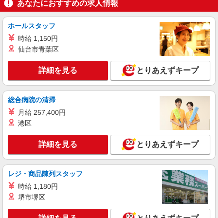
あなたにおすすめの求人情報
パート
サミットストア 下倉田店
ホールスタッフ
スーパー店内試食宣伝販売スタッフ
時給 1,150円
時給1225円 ★22時以降は平日時給の3割増！
仙台市青葉区
（22時以降の勤務がある場合）
■サミットストア 下倉田店 神奈川県横浜市
詳細を見る
とりあえずキープ
戸塚区下倉田町1883
詳細を見る
キープ
総合病院の清掃
月給 257,400円
パート
港区
サミットストア 下倉田店
スーパー店内総菜スタッフ
詳細を見る
とりあえずキープ
時給1225円〜1300円（経験や業務内容によ
る） ★22時以降は平日時給の3割増！（22時以降
の勤務がある場合）
■サミットストア 下倉田店 神奈川県横浜市
レジ・商品陳列スタッフ
戸塚区下倉田町1883
時給 1,180円
堺市堺区
詳細を見る
キープ