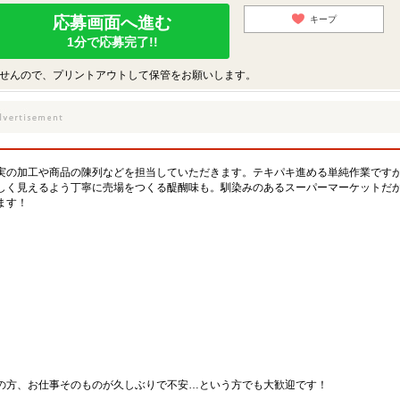
応募画面へ進む
キープ
1分で応募完了!!
せんので、プリントアウトして保管をお願いします。
実の加工や商品の陳列などを担当していただきます。テキパキ進める単純作業です
しく見えるよう丁寧に売場をつくる醍醐味も。馴染みのあるスーパーマーケットだ
ます！
の方、お仕事そのものが久しぶりで不安…という方でも大歓迎です！