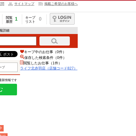
質問
サイトマップ
掲載ご希望のお客様へ
閲覧
キープ
1
0
履歴
リスト
ログイン
情報詳細
キープ中のお仕事（0件）
保存した検索条件（
0
件）
閲覧したお仕事（1件）
ープ
ライフ北赤羽店（店舗コード827）
の最新情報です
む
中