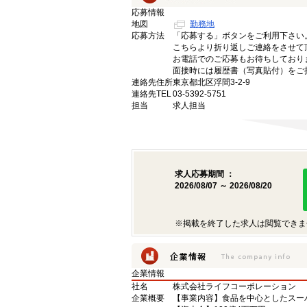
応募情報
地図
勤務地
応募方法
「応募する」ボタンをご利用下さい
こちらより折り返しご連絡をさせて
お電話でのご応募もお待ちしており
面接時には履歴書（写真貼付）をご
連絡先住所
東京都北区浮間3-2-9
連絡先TEL
03-5392-5751
担当
求人担当
求人応募期間 ：
2026/08/07 ～ 2026/08/20
※掲載を終了した求人は閲覧できま
企業情報
社名
株式会社ライフコーポレーション
企業概要
【事業内容】食品を中心としたスー