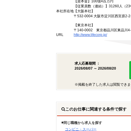
【資本金】100億4百万円
【従業員数（連結）】31260人（2
本社所在地
【大阪本社】
〒532-0004 大阪市淀川区西宮原2-2-
【東京本社】
〒140-0002 東京都品川区東品川4
URL
http://www.lifecorp.jp/
求人応募期間 ：
2026/08/07 ～ 2026/08/20
※掲載を終了した求人は閲覧できま
このお仕事に関連する条件で探す
同じ職種から求人を探す
コンビニ・スーパー