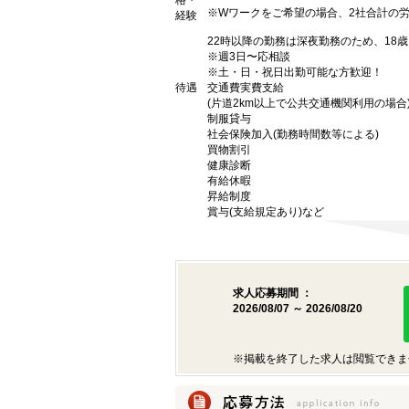
格・
※Wワークをご希望の場合、2社合計の
経験
22時以降の勤務は深夜勤務のため、18
※週3日〜応相談
※土・日・祝日出勤可能な方歓迎！
待遇
交通費実費支給
(片道2km以上で公共交通機関利用の場合
制服貸与
社会保険加入(勤務時間数等による)
買物割引
健康診断
有給休暇
昇給制度
賞与(支給規定あり)など
求人応募期間 ：
2026/08/07 ～ 2026/08/20
※掲載を終了した求人は閲覧できま