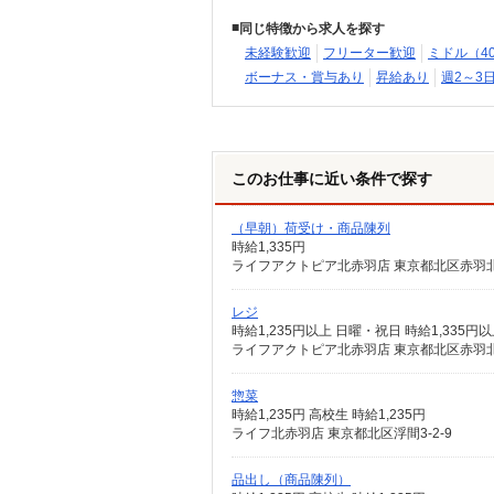
同じ特徴から求人を探す
未経験歓迎
フリーター歓迎
ミドル（4
ボーナス・賞与あり
昇給あり
週2～3
このお仕事に近い条件で探す
（早朝）荷受け・商品陳列
時給1,335円
ライフアクトピア北赤羽店 東京都北区赤羽北2
レジ
時給1,235円以上 日曜・祝日 時給1,335円以
ライフアクトピア北赤羽店 東京都北区赤羽北2
惣菜
時給1,235円 高校生 時給1,235円
ライフ北赤羽店 東京都北区浮間3-2-9
品出し（商品陳列）