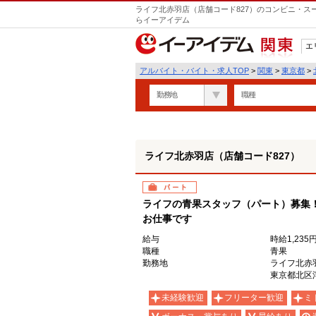
ライフ北赤羽店（店舗コード827）のコンビニ・ス
らイーアイデム
エ
関東
アルバイト・バイト・求人TOP
>
関東
>
東京都
>
勤務地
職種
ライフ北赤羽店（店舗コード827）
パート
ライフの青果スタッフ（パート）募集
お仕事です
給与
時給1,235
職種
青果
勤務地
ライフ北赤
東京都北区浮
未経験歓迎
フリーター歓迎
ミ