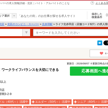
よくある
ーパーの求人情報詳細 - 北区｜バイト・アルバイトのことな
保存した
0
リア選択
「あなたの街」のお仕事が探せる求人サイト
検索条件
北区
>
北区のコンビニ・スーパー
>
北赤羽駅
> ライフ北赤羽店（店舗コード827）の求人
キ
更新日：2026/08/07 ※更新日時点
！ワークライフバランスを大切にできる
応募画面へ進
円以上
羽店
間3-2-9
ドル（40代～）活躍中
エルダー（50代～）活躍中
シニア（60代～）活躍