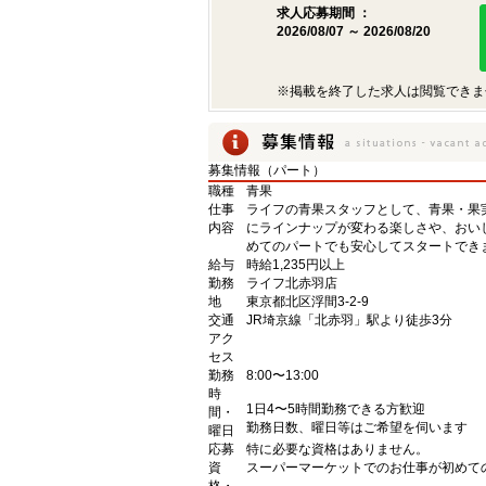
求人応募期間 ：
2026/08/07 ～ 2026/08/20
※掲載を終了した求人は閲覧できま
募集情報（パート）
職種
青果
仕事
ライフの青果スタッフとして、青果・果
内容
にラインナップが変わる楽しさや、おい
めてのパートでも安心してスタートでき
給与
時給1,235円以上
勤務
ライフ北赤羽店
地
東京都北区浮間3-2-9
交通
JR埼京線「北赤羽」駅より徒歩3分
アク
セス
勤務
8:00〜13:00
時
1日4〜5時間勤務できる方歓迎
間・
勤務日数、曜日等はご希望を伺います
曜日
応募
特に必要な資格はありません。
資
スーパーマーケットでのお仕事が初めて