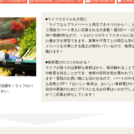
週2～3日勤務OK
短時間勤務（1日4h以内）OK
扶養内勤務OK
交通費
■ライフスタイルを大切に
「ライフならプライベートと両立できそうだから！」
う理由でパート求人に応募される方多数！週3日〜・1
3h〜勤務OKなので、一人ひとりのライフスタイルに合
た働き方を実現できます。家事や子育てとの両立も安
メリハリを大事にする風土が根付いているので、無理
働けます！
■食材選びのコツがわかる！
ライフが扱うのは新鮮な食材ばかり。毎日触れること
や鮮度を知ることができ、食材の目利き術が養われて
ます！普段のお買い物にも活かせるので、パートのや
も自然とUP！？おいしい食卓は、おいしい食材選びか
が活躍中！ライフのパ
自分や家族のためにプラスになるお仕事はいかがでし
ださい。
か？ご応募お待ちしています！