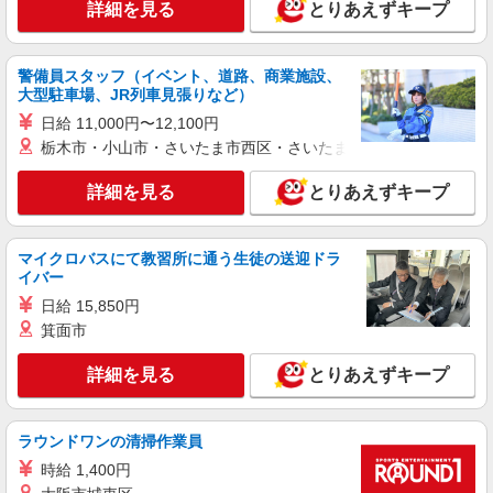
詳細を見る
とりあえずキープ
アルバイト
ライフ北赤羽店（店舗コード827）
品出し（商品陳列）
警備員スタッフ（イベント、道路、商業施設、
大型駐車場、JR列車見張りなど）
時給1,235円 高校生 時給1,235円
日給 11,000円〜12,100円
ライフ北赤羽店 東京都北区浮間3-2-9
栃木市・小山市・さいたま市西区・さいたま市岩槻区・久喜市・
詳細を見る
キープ
詳細を見る
とりあえずキープ
パート
ライフアクトピア北赤羽店（店舗コード843）
マイクロバスにて教習所に通う生徒の送迎ドラ
イバー
青果
時給1,235円以上 17時以降は時給+100円 時給
日給 15,850円
1,335円以上 日曜祝日は時給+100円
箕面市
ライフアクトピア北赤羽店 東京都北区赤羽北
2-31-22 アクトピア参番館1階
詳細を見る
とりあえずキープ
詳細を見る
キープ
ラウンドワンの清掃作業員
時給 1,400円
パート
ライフアクトピア北赤羽店（店舗コード843）