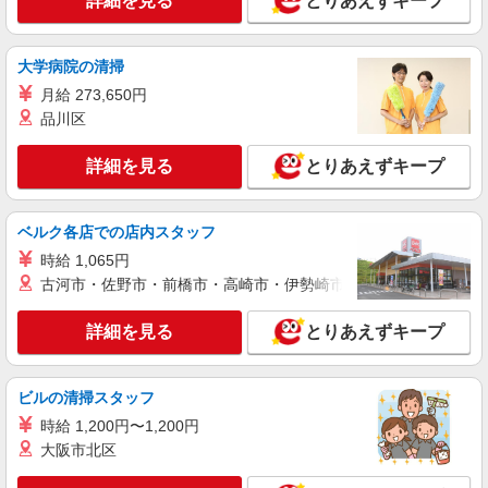
詳細を見る
とりあえずキープ
詳細を見る
キープ
大学病院の清掃
アルバイト
月給 273,650円
ライフアクトピア北赤羽店（店舗コード843）
品川区
レジ
詳細を見る
とりあえずキープ
時給1,250円
ライフアクトピア北赤羽店 東京都北区赤羽北
2-31-22 アクトピア参番館1階
ベルク各店での店内スタッフ
時給 1,065円
詳細を見る
キープ
古河市・佐野市・前橋市・高崎市・伊勢崎市・太田市・館林市・
アルバイト
詳細を見る
とりあえずキープ
ライフ北赤羽店（店舗コード827）
レジ
時給1,250円 高校生 時給1,235円
ビルの清掃スタッフ
ライフ北赤羽店 東京都北区浮間3-2-9
時給 1,200円〜1,200円
大阪市北区
詳細を見る
キープ