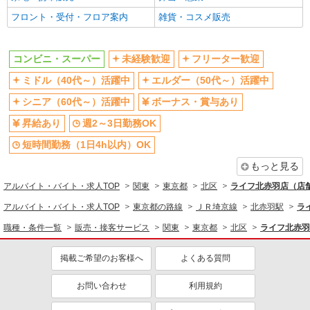
コンビニ・スーパー
フロント・受付・フロア案内
雑貨・コスメ販売
同じ特徴から求人を探す
未経験歓迎
ミドル（40代～）活躍中
コンビニ・スーパー
未経験歓迎
フリーター歓迎
ボーナス・賞与あり
週2～3日勤務OK
ミドル（40代～）活躍中
エルダー（50代～）活躍中
短時間勤務（1日4h以内）OK
扶養内勤務OK
シニア（60代～）活躍中
ボーナス・賞与あり
交通費支給
昇給あり
週2～3日勤務OK
短時間勤務（1日4h以内）OK
もっと見る
アルバイト・バイト・求人TOP
関東
東京都
北区
ライフ北赤羽店（店舗
アルバイト・バイト・求人TOP
東京都の路線
ＪＲ埼京線
北赤羽駅
ラ
職種・条件一覧
販売・接客サービス
関東
東京都
北区
ライフ北赤羽
掲載ご希望のお客様へ
よくある質問
お問い合わせ
利用規約