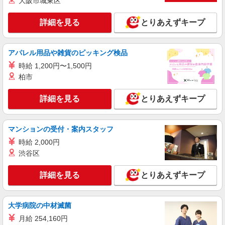
大阪市城東区
精肉
詳細を見る
とりあえずキープ
時給1,235円以上 17時以降は時給＋100円 時給
1,335円以上
ライフアクトピア北赤羽店 東京都北区赤羽北
アパレル用品や雑貨のピッキング検品
2-31-22 アクトピア参番館1階
時給 1,200円〜1,500円
詳細を見る
柏市
キープ
詳細を見る
とりあえずキープ
パート
ライフ北赤羽店（店舗コード827）
ベーカリー
マンションの受付・案内スタッフ
時給1,235円以上
時給 2,000円
ライフ北赤羽店 東京都北区浮間3-2-9
渋谷区
詳細を見る
キープ
詳細を見る
とりあえずキープ
アルバイト
ライフ北赤羽店（店舗コード827）
大学病院の中材滅菌
惣菜
月給 254,160円