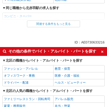
同じ職種から北赤羽駅の求人を探す
コンビニ・スーパー
関連する条件をもっと見る
同じ雇用形態から北赤羽駅の求人を探す
パート
同じ特徴から北赤羽駅の求人を探す
ID：AE0730633216
未経験歓迎
フリーター歓迎
その他の条件でバイト・アルバイト・パートを探す
ミドル（40代～）活躍中
エルダー（50代～）活躍中
北区の職種からバイト・アルバイト・パートを探す
シニア（60代～）活躍中
ボーナス・賞与あり
ファッション・アパレル
教育・保育
昇給あり
週2～3日勤務OK
オフィスワーク・事務
医療・介護・福祉
短時間勤務（1日4h以内）OK
扶養内勤務OK
ドライバー・配達
ヘルス・ビューティー
交通費支給
北区の人気の職種からバイト・アルバイト・パートを探す
同じ職種から求人を探す
ファミリーレストラン・回転寿司
アパレル販売
販売・接客サービス
家電・携帯販売
弁当・惣菜