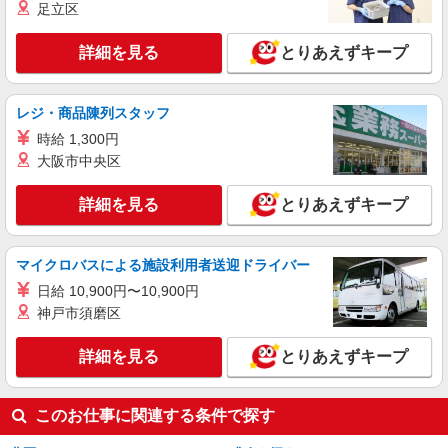
時給1,235円 高校生 時給1,235円
足立区
ライフ北赤羽店 東京都北区浮間3-2-9
詳細を見る
とりあえずキープ
詳細を見る
キープ
レジ・商品陳列スタッフ
アルバイト
時給 1,300円
ライフ北赤羽店（店舗コード827）
大阪市中央区
作業場清掃
時給1,235円 高校生 時給1,235円
詳細を見る
とりあえずキープ
ライフ北赤羽店 東京都北区浮間3-2-9
詳細を見る
キープ
マイクロバスによる施設利用者送迎ドライバー
日給 10,900円〜10,900円
神戸市須磨区
詳細を見る
とりあえずキープ
このお仕事に関連する条件で探す