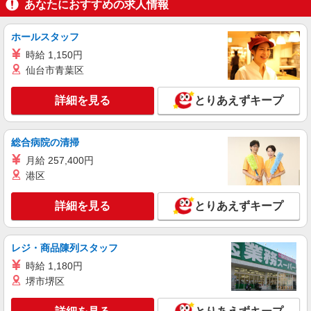
あなたにおすすめの求人情報
時給1,335円
ライフアクトピア北赤羽店 東京都北区赤羽北
ホールスタッフ
2-31-22 アクトピア参番館1階
時給 1,150円
仙台市青葉区
詳細を見る
キープ
詳細を見る
とりあえずキープ
パート
ライフ北赤羽店（店舗コード827）
惣菜
総合病院の清掃
時給1,235円以上
月給 257,400円
ライフ北赤羽店 東京都北区浮間3-2-9
港区
詳細を見る
キープ
詳細を見る
とりあえずキープ
パート
ライフアクトピア北赤羽店（店舗コード843）
レジ・商品陳列スタッフ
鮮魚
時給 1,180円
時給1,235円以上
堺市堺区
ライフアクトピア北赤羽店 東京都北区赤羽北
2-31-22 アクトピア参番館1階