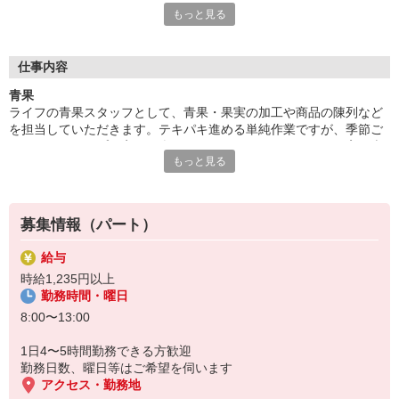
もっと見る
ます。家事や子育てとの両立も安心！メリハリを大事にする風土
が根付いているので、無理なく働けます！
■食材選びのコツがわかる！
仕事内容
ライフが扱うのは新鮮な食材ばかり。毎日触れることで旬や鮮度
青果
を知ることができ、食材の目利き術が養われていきます！普段の
ライフの青果スタッフとして、青果・果実の加工や商品の陳列など
お買い物にも活かせるので、パートのやる気も自然とUP！？お
を担当していただきます。テキパキ進める単純作業ですが、季節ご
いしい食卓は、おいしい食材選びから。自分や家族のためにプラ
とにラインナップが変わる楽しさや、おいしく見えるよう丁寧に売
スになるお仕事はいかがでしょうか？ご応募お待ちしています！
もっと見る
場をつくる醍醐味も。馴染みのあるスーパーマーケットだからこ
そ、初めてのパートでも安心してスタートできます！
募集情報（パート）
給与
時給1,235円以上
勤務時間・曜日
8:00〜13:00
1日4〜5時間勤務できる方歓迎
勤務日数、曜日等はご希望を伺います
アクセス・勤務地