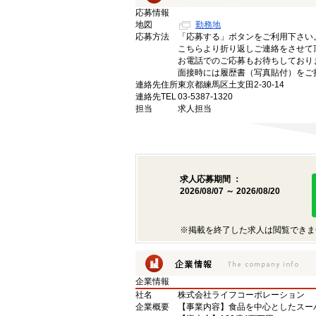
応募情報
地図
勤務地
応募方法
「応募する」ボタンをご利用下さい
こちらより折り返しご連絡をさせて
お電話でのご応募もお待ちしており
面接時には履歴書（写真貼付）をご
連絡先住所
東京都練馬区土支田2-30-14
連絡先TEL
03-5387-1320
担当
求人担当
求人応募期間 ：
2026/08/07 ～ 2026/08/20
※掲載を終了した求人は閲覧できま
企業情報
社名
株式会社ライフコーポレーション
企業概要
【事業内容】食品を中心としたスー