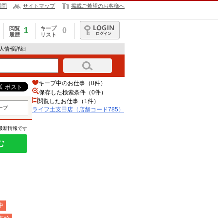
質問
サイトマップ
掲載ご希望のお客様へ
閲覧
キープ
1
0
履歴
リスト
ログイン
求人情報詳細
キープ中のお仕事（0件）
保存した検索条件（
0
件）
閲覧したお仕事（1件）
ープ
ライフ土支田店（店舗コード785）
の最新情報です
む
中