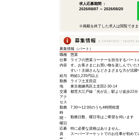
求人応募期間 ：
2026/08/07 ～ 2026/08/20
※掲載を終了した求人は閲覧できま
募集情報（パート）
職種
惣菜
仕事
ライフの惣菜コーナーを担当するパート
内容
す。お客さまにお買い物を楽しんでいた
すい！主婦さんなどさまざまな方が活躍
給与
時給1,235円以上
勤務
ライフ土支田店
地
東京都練馬区土支田2-30-14
交通
都営大江戸線「光が丘」駅より徒歩22分
アク
セス
勤務
7:30〜12:00のうち4時間程度
時
勤務日数、曜日等はご希望を伺います
間・
曜日
応募
特に必要な資格はありません。
資
スーパーマーケットでのお仕事が初めて