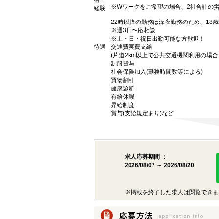
格・
※Wワークをご希望の場合、2社合計の
経験
22時以降の勤務は深夜勤務のため、18
※週3日〜応相談
※土・日・祝日出勤可能な方歓迎！
待遇
交通費実費支給
(片道2km以上で公共交通機関利用の場合
制服貸与
社会保険加入(勤務時間数等による)
買物割引
健康診断
有給休暇
昇給制度
賞与(支給規定あり)など
求人応募期間 ：
2026/08/07 ～ 2026/08/20
※掲載を終了した求人は閲覧できま