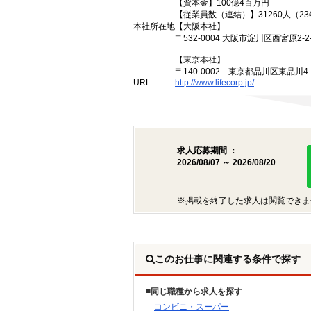
【資本金】100億4百万円
【従業員数（連結）】31260人（2
本社所在地
【大阪本社】
〒532-0004 大阪市淀川区西宮原2-2-
【東京本社】
〒140-0002 東京都品川区東品川4
URL
http://www.lifecorp.jp/
求人応募期間 ：
2026/08/07 ～ 2026/08/20
※掲載を終了した求人は閲覧できま
このお仕事に関連する条件で探す
同じ職種から求人を探す
コンビニ・スーパー