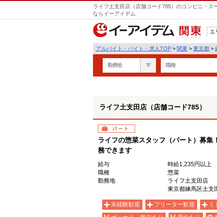
ライフ土支田店（店舗コード785）のコンビニ・ス
ならイーアイデム
エ
関東
アルバイト・バイト・求人TOP
>
関東
>
東京都
>
勤務地
職種
ライフ土支田店（店舗コード785）
パート
ライフの惣菜スタッフ（パート）募集
務できます
給与
時給1,235円以上
職種
惣菜
勤務地
ライフ土支田店
東京都練馬区土支田2
未経験歓迎
フリーター歓迎
ミ