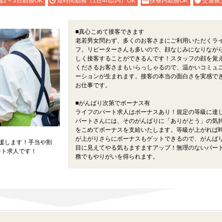
週2～3日勤務OK
短時間勤務（1日4h以内）OK
扶養内勤務OK
交通費
■真心こめて接客できます
老若男女問わず、多くのお客さまにご利用いただくラ
フ。リピーターさんも多いので、顔なじみになりなが
しく接客することができるんです！スタッフの顔を覚
くださるお客さまもいらっしゃるので、温かいコミュ
ーションが生まれます。接客の本当の面白さを実感で
お仕事です。
■がんばり次第でボーナス有
ライフのパート求人はボーナスあり！規定の等級に達
パートさんには、そのがんばりに「ありがとう」の気
をこめてボーナスを支給いたします。等級が上がれば
が上がりさらにボーナスもゲットできるので、がんば
応援します！手当や割
目に見えてやる気もますますアップ！無理のないパー
ート求人です！
務でもやりがいを得られます。