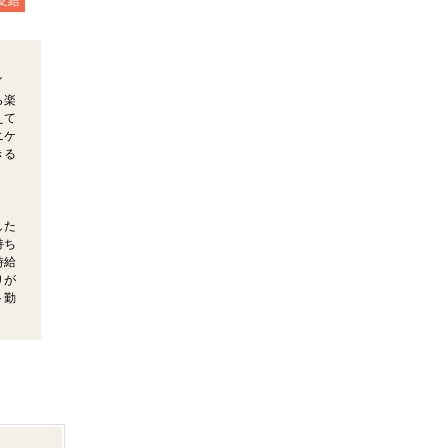
支給
イ
ら楽
えて
ニケ
きる
した
持ち
時給
りが
ト勤