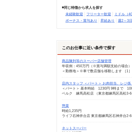
同じ特徴から求人を探す
未経験歓迎
フリーター歓迎
ミドル（4
ボーナス・賞与あり
昇給あり
週2～3
このお仕事に近い条件で探す
商品陳列等のスーパー店舗管理
店内スタッフ ＜パート＞ お肉担当、レジ
ベルク 練馬高松店 （東京都練馬区高松3-6
惣菜
時給1,235円
ライフ石神井台店 東京都練馬区石神井台2-6-
ネットスーパー