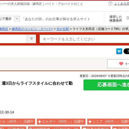
よくある
ーパーの求人情報詳細 - 練馬区｜バイト・アルバイトのこと
保存した
0
リア選択
「あなたの街」のお仕事が探せる求人サイト
検索条件
練馬区
>
練馬区のコンビニ・スーパー
>
光が丘駅
> ライフ土支田店（店舗コード785）の
キ
更新日：2026/08/07 ※更新日時点
！週3日からライフスタイルに合わせて勤
応募画面へ進
-30-14
ドル（40代～）活躍中
エルダー（50代～）活躍中
シニア（60代～）活躍