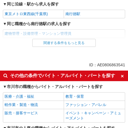
同じ沿線・駅から求人を探す
東京メトロ東西線(千葉県)
南行徳駅
同じ職種から南行徳駅の求人を探す
建物管理・設備管理・マンション管理員
関連する条件をもっと見る
同じ雇用形態から南行徳駅の求人を探す
アルバイト
パート
同じ特徴から南行徳駅の求人を探す
ID：AE0806863541
入社日応相談
Web面接OK
その他の条件でバイト・アルバイト・パートを探す
未経験歓迎
経験者・有資格者歓迎
市川市の職種からバイト・アルバイト・パートを探す
女性活躍中
主婦・主夫歓迎
医療・介護・福祉
教育・保育
学歴不問
ブランクOK
軽作業・製造・物流
ファッション・アパレル
ミドル（40代～）活躍中
エルダー（50代～）活躍中
販売・接客サービス
イベント・キャンペーン・アミュ
シニア（60代～）活躍中
短時間勤務（1日4h以内）OK
ーズメント
禁煙・分煙
駅直結・駅チカ