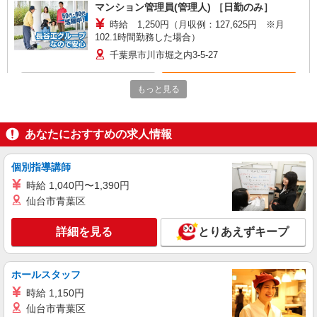
マンション管理員(管理人) ［日勤のみ］
時給 1,250円（月収例：127,625円 ※月
102.1時間勤務した場合）
千葉県市川市堀之内3-5-27
詳細を見る
キープ
もっと見る
あなたにおすすめの求人情報
個別指導講師
時給 1,040円〜1,390円
仙台市青葉区
詳細を見る
とりあえずキープ
ホールスタッフ
時給 1,150円
仙台市青葉区