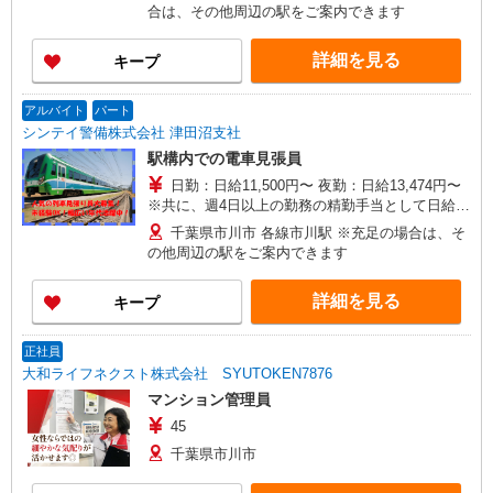
日給10,500円 列車見張員資格取得で＋500円
合は、その他周辺の駅をご案内できます
（週4日以上の同業務勤務時は＋1,000円） 精勤
手当：＋1,000円 夜勤はMAX日収14,474円 基
詳細を見る
キープ
本：日給12,474円 列車見張員資格取得で＋500
円（週4日以上の同業務勤務時＋1,000円） 精勤
手当：＋1,000円 入社祝金5万円支給 研修終了後
アルバイト
パート
15回勤務で20,000円 30回勤務で30,000円 合計
シンテイ警備株式会社 津田沼支社
50,000円
駅構内での電車見張員
日勤：日給11,500円〜 夜勤：日給13,474円〜
※共に、週4日以上の勤務の精勤手当として日給に
＋1,000円含む 日勤はMAX日収12,500円 基本：
千葉県市川市 各線市川駅 ※充足の場合は、そ
日給10,500円 列車見張員資格取得で＋500円
の他周辺の駅をご案内できます
（週4日以上の同業務勤務時は＋1,000円） 精勤
手当：＋1,000円 夜勤はMAX日収14,474円 基
詳細を見る
キープ
本：日給12,474円 列車見張員資格取得で＋500
円（週4日以上の同業務勤務時＋1,000円） 精勤
手当：＋1,000円 入社祝金5万円支給 研修終了後
正社員
15回勤務で20,000円 30回勤務で30,000円 合計
大和ライフネクスト株式会社 SYUTOKEN7876
50,000円
マンション管理員
45
千葉県市川市