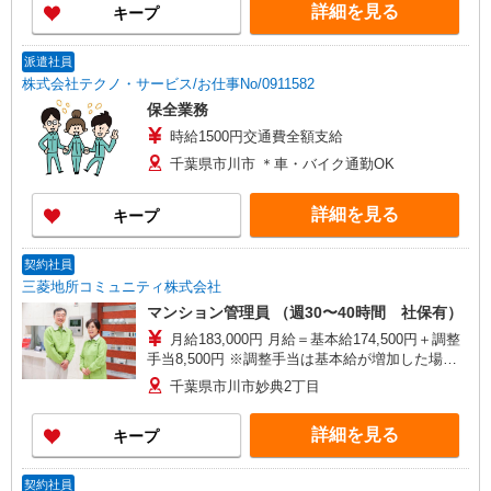
詳細を見る
キープ
派遣社員
株式会社テクノ・サービス/お仕事No/0911582
保全業務
時給1500円交通費全額支給
千葉県市川市 ＊車・バイク通勤OK
詳細を見る
キープ
契約社員
三菱地所コミュニティ株式会社
マンション管理員 （週30〜40時間 社保有）
月給183,000円 月給＝基本給174,500円＋調整
手当8,500円 ※調整手当は基本給が増加した場
合、 総額が変わらないよう同額を減額いたしま
千葉県市川市妙典2丁目
す。
詳細を見る
キープ
契約社員