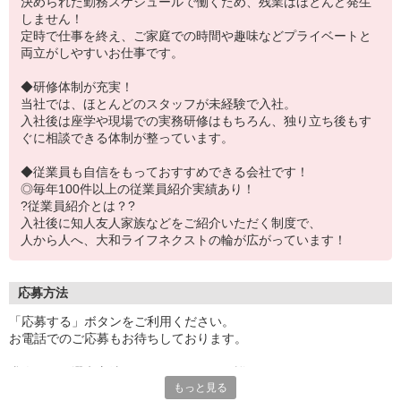
決められた勤務スケジュールで働くため、残業はほとんど発生
しません！
定時で仕事を終え、ご家庭での時間や趣味などプライベートと
両立がしやすいお仕事です。
◆研修体制が充実！
当社では、ほとんどのスタッフが未経験で入社。
入社後は座学や現場での実務研修はもちろん、独り立ち後もす
ぐに相談できる体制が整っています。
◆従業員も自信をもっておすすめできる会社です！
◎毎年100件以上の従業員紹介実績あり！
?従業員紹介とは？?
入社後に知人友人家族などをご紹介いただく制度で、
人から人へ、大和ライフネクストの輪が広がっています！
応募方法
「応募する」ボタンをご利用ください。
お電話でのご応募もお待ちしております。
求人により選考方法が異なりますので、詳細につきましては、
もっと見る
ご応募後にお電話かメールにて丁寧にご案内します。