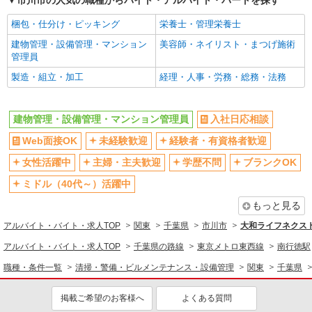
市川市の人気の職種からバイト・アルバイト・パートを探す
上場企業・上場企業のグループ会
残業ほぼなし
社
梱包・仕分け・ピッキング
栄養士・管理栄養士
転勤なし
交通費支給
建物管理・設備管理・マンション
美容師・ネイリスト・まつげ施術
管理員
社会保険あり
社割・特典あり
製造・組立・加工
経理・人事・労務・総務・法務
制服貸与
研修制度あり
同じ職種から求人を探す
建物管理・設備管理・マンション管理員
入社日応相談
清掃・警備・ビルメンテナンス・設備管理
Web面接OK
未経験歓迎
経験者・有資格者歓迎
建物管理・設備管理・マンション管理員
女性活躍中
主婦・主夫歓迎
学歴不問
ブランクOK
同じ特徴から求人を探す
ミドル（40代～）活躍中
未経験歓迎
ミドル（40代～）活躍中
もっと見る
短時間勤務（1日4h以内）OK
上場企業・上場企業のグループ会
アルバイト・バイト・求人TOP
関東
千葉県
市川市
大和ライフネクスト
社
アルバイト・バイト・求人TOP
千葉県の路線
東京メトロ東西線
南行徳駅
交通費支給
社会保険あり
職種・条件一覧
清掃・警備・ビルメンテナンス・設備管理
関東
千葉県
掲載ご希望のお客様へ
よくある質問