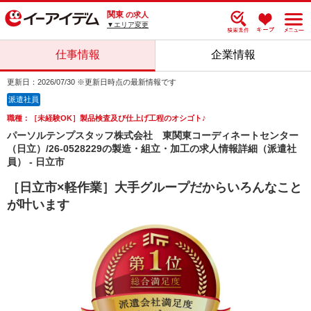
関東
の求人
▼エリア変更
仕事情報
企業情報
更新日：2026/07/30 ※更新日時点の最新情報です
派遣社員
職種：［未経験OK］製品検査及び仕上げ工程のオシゴト♪
パーソルテンプスタッフ株式会社 東関東コーディネートセンター
（日立）/26-0528229の製造・組立・加工の求人情報詳細（派遣社
員） - 日立市
［日立市×軽作業］大手グループだからいろんなこと
が叶います