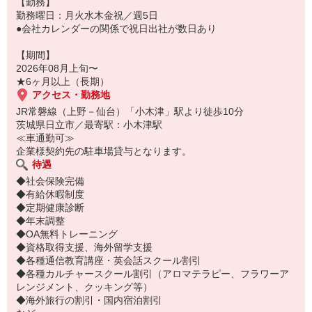
【勤務】
勤務曜日：月火水木金祝／週5日
●会社カレンダーの関係で祝日出社が数日あり
【期間】
2026年08月上旬〜
★6ヶ月以上（長期）
アクセス・勤務地
JR常磐線（上野－仙台）「小木津」駅より徒歩10分
茨城県日立市／最寄駅：小木津駅
≪車通勤可≫
企業様契約先の駐車場貸与となります。
待遇
◆社会保険完備
◆有給休暇制度
◆定期健康診断
◆年末調整
◆OA無料トレーニング
◆資格取得支援、海外留学支援
◆各種通信教育講座・英会話スクール割引
◆各種カルチャースクール割引（アロマテラピー、フラワーア
レンジメント、クッキング等）
◆海外旅行の割引・国内宿泊割引