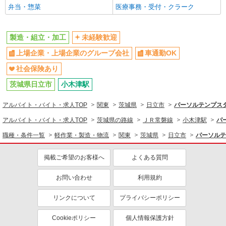
弁当・惣菜
医療事務・受付・クラーク
製造・組立・加工
未経験歓迎
上場企業・上場企業のグループ会社
車通勤OK
社会保険あり
茨城県日立市
小木津駅
アルバイト・バイト・求人TOP
関東
茨城県
日立市
パーソルテンプスタ
アルバイト・バイト・求人TOP
茨城県の路線
ＪＲ常磐線
小木津駅
パ
職種・条件一覧
軽作業・製造・物流
関東
茨城県
日立市
パーソルテ
掲載ご希望のお客様へ
よくある質問
お問い合わせ
利用規約
リンクについて
プライバシーポリシー
Cookieポリシー
個人情報保護方針