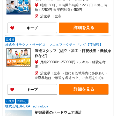
時給1800円 ※時間外時給：2250円 ※休出時
給：2250円 ※深夜割増：450円
茨城県 日立市
詳細を見る
キープ
正社員
株式会社テクノ・サービス マニュファクチャリング【茨城県】
製造スタッフ（組立・加工・目視検査・機械操
作など）
月給200000〜250000円（スキル・経験を考
慮）
茨城県日立市 （他にも茨城県内に多数あり）
※勤務地はご希望を考慮の上、ご自宅を中心に通
勤時間120分圏内のエリアとなります。（転勤な
し）
詳細を見る
キープ
正社員
職業紹介
株式会社BREXA Technology
制御装置のハードウェア設計