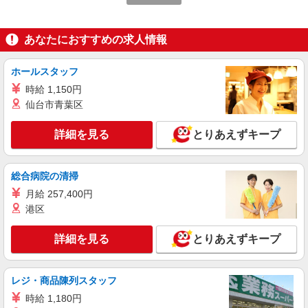
派遣社員
株式会社テクノ・サービス/お仕事No/0803797
あなたにおすすめの求人情報
内視鏡の組立・検査
時給1200円交通費全額支給
ホールスタッフ
茨城県日立市 ＊車通勤OK
時給 1,150円
仙台市青葉区
詳細を見る
キープ
詳細を見る
とりあえずキープ
派遣社員
株式会社テクノ・サービス/お仕事No/0874362
塗工・成型作業
総合病院の清掃
時給1600円交通費全額支給
月給 257,400円
茨城県日立市 ＊車通勤OK
港区
詳細を見る
詳細を見る
とりあえずキープ
キープ
派遣社員
レジ・商品陳列スタッフ
株式会社綜合キャリアオプション（1314VJ0805G9★24-S-T2）
時給 1,180円
機械オペレーター/日払いOK