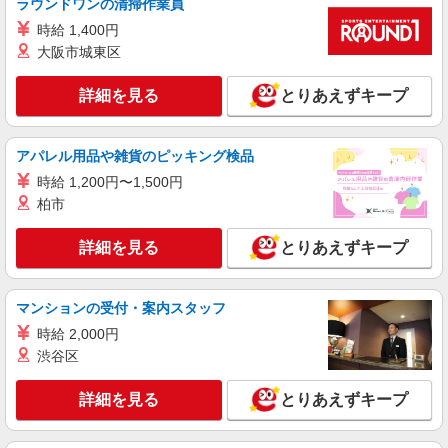
ラウンドワンの清掃作業員
ドラム式洗濯機の組立
時給 1,400円
時給1200円交通費全額支給
大阪市城東区
茨城県日立市 ＊車・バイク通勤OK
詳細を見る
とりあえずキープ
詳細を見る
キープ
アパレル用品や雑貨のピッキング検品
派遣社員
株式会社綜合キャリアオプション（1314VJ0805G9★58-N-T4）
時給 1,200円〜1,500円
組立・加工・食品製造など/日払いOK
柏市
時給1,900円 交通費：既定支給
詳細を見る
とりあえずキープ
茨城県日立市
詳細を見る
キープ
マンションの受付・案内スタッフ
時給 2,000円
派遣社員
渋谷区
株式会社テクノ・サービス/お仕事No/0906228
家電の組立業務
詳細を見る
とりあえずキープ
時給1200円交通費全額支給
茨城県日立市 ＊車・バイク通勤OK