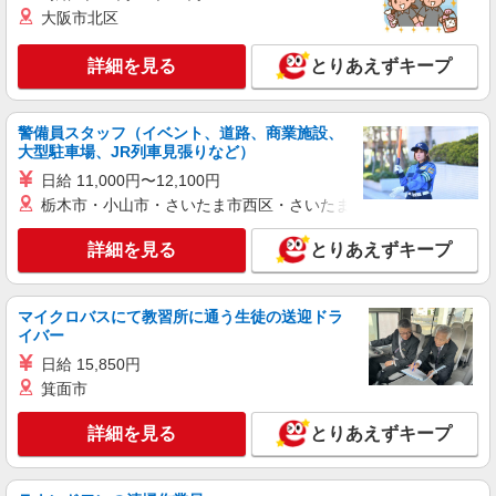
詳細を見る
キープ
大阪市北区
派遣社員
詳細を見る
とりあえずキープ
株式会社テクノ・サービス/お仕事No/0892466
成型機オペレーター
警備員スタッフ（イベント、道路、商業施設、
時給1300円交通費全額支給
大型駐車場、JR列車見張りなど）
茨城県日立市 ＊車・バイク通勤OK
日給 11,000円〜12,100円
栃木市・小山市・さいたま市西区・さいたま市岩槻区・久喜市・
詳細を見る
キープ
詳細を見る
とりあえずキープ
派遣社員
株式会社テクノ・サービス/お仕事No/0872922
機械オペレーター
マイクロバスにて教習所に通う生徒の送迎ドラ
イバー
時給1700円交通費全額支給
日給 15,850円
茨城県日立市 ＊車通勤OK
箕面市
詳細を見る
キープ
詳細を見る
とりあえずキープ
派遣社員
株式会社テクノ・サービス/お仕事No/0896042