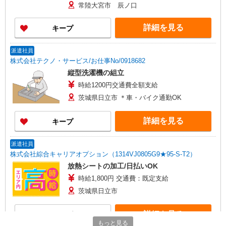
（交通費別途支給） ※慣れるまでの間（約2週
常陸大宮市 辰ノ口
間〜1ヶ月程度）は日勤のみの勤務（8:00〜
16:25）、時給1300円となります。
詳細を見る
キープ
派遣社員
株式会社テクノ・サービス/お仕事No/0918682
縦型洗濯機の組立
時給1200円交通費全額支給
茨城県日立市 ＊車・バイク通勤OK
詳細を見る
キープ
派遣社員
株式会社綜合キャリアオプション（1314VJ0805G9★95-S-T2）
放熱シートの加工/日払いOK
時給1,800円 交通費：既定支給
茨城県日立市
詳細を見る
キープ
もっと見る