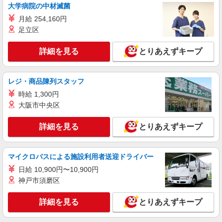
大学病院の中材滅菌
詳細を見る
キープ
月給 254,160円
足立区
派遣社員
株式会社綜合キャリアオプション（1314VJ0805G9★27-S-T2）
詳細を見る
とりあえずキープ
放熱シートづくりのマシン操作/日払いOK
時給1,800円〜2,250円 ※経験・能力による
レジ・商品陳列スタッフ
※時間外・深夜手当含む 【月収例】39万3000円(7
時間45分×7日+7時間35分×14日+残業・深夜手当)
時給 1,300円
茨城県日立市鮎川町
交通費：既定支給
大阪市中央区
詳細を見る
キープ
詳細を見る
とりあえずキープ
マイクロバスによる施設利用者送迎ドライバー
日給 10,900円〜10,900円
神戸市須磨区
詳細を見る
とりあえずキープ