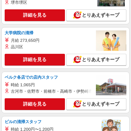
堺市堺区
時給1,800円 交通費：既定支給
茨城県日立市
詳細を見る
とりあえずキープ
詳細を見る
キープ
大学病院の清掃
派遣社員
月給 273,650円
株式会社テクノ・サービス/お仕事No/0887320
品川区
家電の組立業務
時給1200円交通費全額支給
詳細を見る
とりあえずキープ
茨城県日立市 ＊車・バイク通勤OK
ベルク各店での店内スタッフ
詳細を見る
キープ
時給 1,065円
古河市・佐野市・前橋市・高崎市・伊勢崎市・太田市・館林市・
派遣社員
株式会社テクノ・サービス/お仕事No/0913970
詳細を見る
とりあえずキープ
機械オペレーター
時給1250円交通費全額支給
茨城県日立市 ＊車・バイク通勤OK
ビルの清掃スタッフ
時給 1,200円〜1,200円