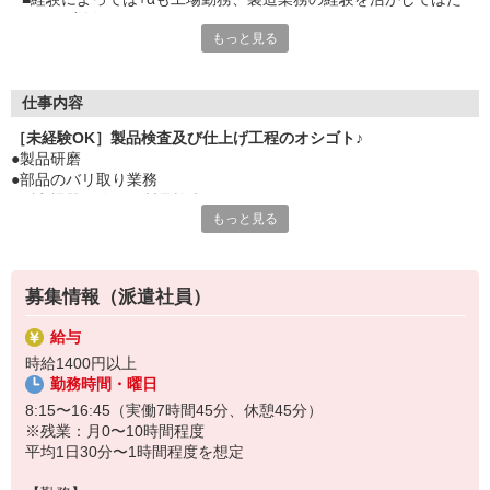
らくを応援
もっと見る
■無料駐車場完備＆駅近
■電車通勤もベンリ 早めにお仕事を決めちゃおう
仕事内容
［未経験OK］製品検査及び仕上げ工程のオシゴト♪
●製品研磨
●部品のバリ取り業務
●測定機器を使った製品検査
もっと見る
●製品の仕上げ業務 など
募集情報（派遣社員）
給与
時給1400円以上
勤務時間・曜日
8:15〜16:45（実働7時間45分、休憩45分）
※残業：月0〜10時間程度
平均1日30分〜1時間程度を想定