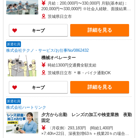
月給：200,000円〜330,000円 月額(基本給)：
200,000円〜330,000円 ※社会人経験、面接結果等
を考慮の上決定します。 ■昇給：年1回（4月） ■
茨城県日立市
賞与：年2回（7月、12月）※過去実績2.6ヶ月
【賃金形態】 月給制（月給＝基本給） 【試用期
詳細を見る
キープ
間】 あり 【試用期間の説明】 試用期間（3ヶ月）
試用期間中、条件に変更はございません。
派遣社員
株式会社テクノ・サービス/お仕事No/0862432
機械オペレーター
時給1300円交通費全額支給
茨城県日立市 ＊車・バイク通勤OK
詳細を見る
キープ
派遣社員
株式会社ハートリンク
夕方から出勤 レンズの加工や検査業務 夜勤
固定
〈月収例〉293,183円 (時給1,400円
×7:40h×22日、深夜割増63ｈ＋残業20ｈの場合）