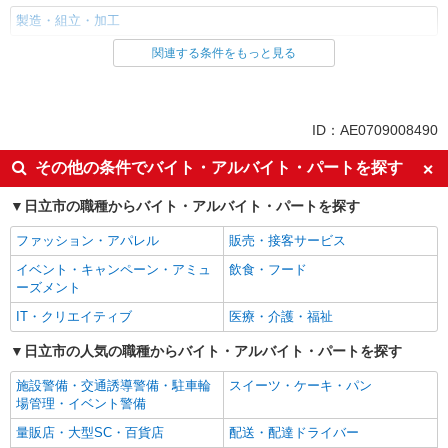
製造・組立・加工
関連する条件をもっと見る
同じ雇用形態から小木津駅の求人を探す
派遣社員
同じ特徴から小木津駅の求人を探す
ID：AE0709008490
未経験歓迎
上場企業・上場企業のグループ会
その他の条件でバイト・アルバイト・パートを探す
社
車通勤OK
日立市の職種からバイト・アルバイト・パートを探す
社会保険あり
同じ職種から求人を探す
ファッション・アパレル
販売・接客サービス
イベント・キャンペーン・アミュ
飲食・フード
軽作業・製造・物流
ーズメント
製造・組立・加工
IT・クリエイティブ
医療・介護・福祉
同じ特徴から求人を探す
日立市の人気の職種からバイト・アルバイト・パートを探す
未経験歓迎
上場企業・上場企業のグループ会
施設警備・交通誘導警備・駐車輪
スイーツ・ケーキ・パン
社
場管理・イベント警備
車通勤OK
社会保険あり
量販店・大型SC・百貨店
配送・配達ドライバー