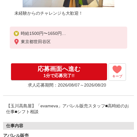
未経験からのチャレンジも大歓迎！
時給1500円〜1650円
東京都世田谷区
■月給例【23万円〜26万円】 ■22日間勤務の場合＝
247,500円（内訳：時給1500円×実働7時間30分×22
日） ＋残業代（1.25倍：1分単位で支給） ※時給
は経験により変動します。
応募画面へ進む
1分で応募完了!!
キープ
求人応募期間：2026/08/07～2026/08/20
【玉川高島屋】「evameva」アパレル販売スタッフ■高時給のお
仕事■シフト相談
仕事内容
アパレル販売