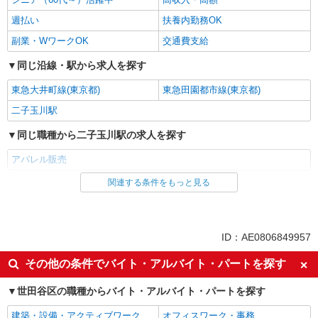
週払い
扶養内勤務OK
副業・WワークOK
交通費支給
同じ沿線・駅から求人を探す
東急大井町線(東京都)
東急田園都市線(東京都)
二子玉川駅
同じ職種から二子玉川駅の求人を探す
アパレル販売
関連する条件をもっと見る
同じ雇用形態から二子玉川駅の求人を探す
派遣社員
同じ特徴から二子玉川駅の求人を探す
ID：AE0806849957
ミドル（40代～）活躍中
エルダー（50代～）活躍中
その他の条件でバイト・アルバイト・パートを探す
シニア（60代～）活躍中
高収入・高額
世田谷区の職種からバイト・アルバイト・パートを探す
週払い
扶養内勤務OK
建築・設備・アクティブワーク
オフィスワーク・事務