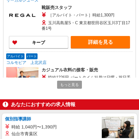
リーガルシューズ
靴販売スタッフ
［アルバイト・パート］時給1,300円
玉川高島屋S・C 東京都世田谷区玉川3丁目17
番1号
詳細を見る
キープ
アルバイト
パート
コルモピア 上北沢店
カジュアル衣料の接客・販売
時給1226円 パートタイム社員は日曜・祝日手
当 時給＋100円（22時まで）
もっと見る
■コルモピア 上北沢店 東京都世田谷区上北沢
4-14-12
あなたにおすすめの求人情報
詳細を見る
キープ
個別指導講師
アルバイト
パート
契約社員
時給 1,040円〜1,390円
デンハム
仙台市青葉区
販売スタッフ