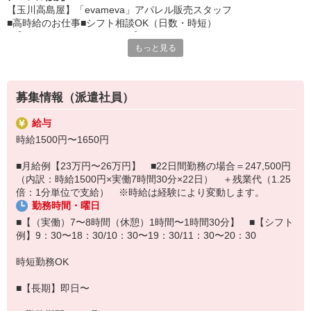
【玉川高島屋】「evameva」アパレル販売スタッフ
■高時給のお仕事■シフト相談OK（日数・時短）
■【evameva/エヴァムエヴァ】
もっと見る
老舗ニットメーカーのファクトリーブランド。
天然素材を使用した肌にも心にも気持ちのいいニットを展開。
本当に自分たちが着たいものをつくり続けたいという想い、
飾らない等身大の暮らしに寄り添う姿勢など、目には見えないさま
募集情報（派遣社員）
ざまな想いが込められている。
●お客様対応・販売業務
給与
・商品（アパレル、服飾雑貨など）の説明、コーディネート提案
時給1500円〜1650円
・レジ清算、商品のラッピング、お見送り
・商品の検品、品出し、レイアウト、店舗の清掃、その他雑務など
■月給例【23万円〜26万円】 ■22日間勤務の場合＝247,500円
■【勤務時の服装】
（内訳：時給1500円×実働7時間30分×22日） ＋残業代（1.25
・私服勤務（購入の場合は15％OFF）
倍：1分単位で支給） ※時給は経験により変動します。
■【シフトについて】
勤務時間・曜日
・週4〜5日勤務をベースに募集
〇時短相談可能（5時間/1日〜）
■【（実働）7〜8時間（休憩）1時間〜1時間30分】 ■【シフト
例】9：30〜18：30/10：30〜19：30/11：30〜20：30
時短勤務OK
■【長期】即日〜