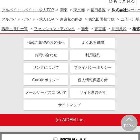
もっと見る
アルバイト・バイト・求人TOP
関東
東京都
世田谷区
株式会社シーエー
アルバイト・バイト・求人TOP
東京都の路線
東急田園都市線
二子玉川駅
職種・条件一覧
ファッション・アパレル
関東
東京都
世田谷区
株式
掲載ご希望のお客様へ
よくある質問
お問い合わせ
利用規約
リンクについて
プライバシーポリシー
Cookieポリシー
個人情報保護方針
メールサービスについて
サイト運営会社
サイトマップ
(c) AIDEM Inc.
TOPへ