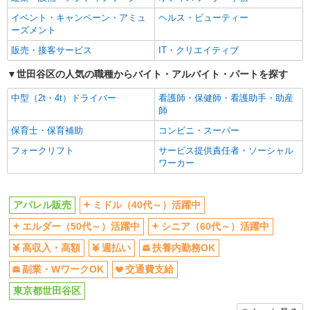
副業・WワークOK
交通費支給
イベント・キャンペーン・アミュ
ヘルス・ビューティー
同じ職種から求人を探す
ーズメント
ファッション・アパレル
販売・接客サービス
IT・クリエイティブ
アパレル販売
世田谷区の人気の職種からバイト・アルバイト・パートを探す
同じ特徴から求人を探す
中型（2t・4t）ドライバー
看護師・保健師・看護助手・助産
師
ミドル（40代～）活躍中
扶養内勤務OK
保育士・保育補助
コンビニ・スーパー
副業・WワークOK
交通費支給
フォークリフト
サービス提供責任者・ソーシャル
ワーカー
アパレル販売
ミドル（40代～）活躍中
エルダー（50代～）活躍中
シニア（60代～）活躍中
高収入・高額
週払い
扶養内勤務OK
副業・WワークOK
交通費支給
東京都世田谷区