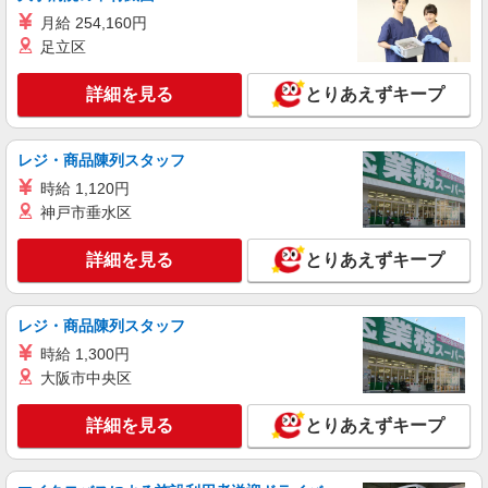
月給 254,160円
派遣社員
足立区
株式会社シーエーセールススタッフ/tkHT25541r
アパレル販売
詳細を見る
とりあえずキープ
時給1550円〜1650円 ■月給例【23万円〜26万
円】 ■22日間勤務の場合＝246,400円（内訳：時
給1,600円×実働7時間×22日） ＋残業代（1.25
レジ・商品陳列スタッフ
158-0094 東京都世田谷区玉川3丁目17－1
倍：1分単位で支給） ※時給は経験により変動し
玉川高島屋S・C 本館 2階
時給 1,120円
ます。
神戸市垂水区
詳細を見る
キープ
詳細を見る
とりあえずキープ
派遣社員
株式会社シーエーセールススタッフ/tkAK39639a
レジ・商品陳列スタッフ
アパレル販売
時給 1,300円
時給1440円〜1500円 ※経験・能力による 上
大阪市中央区
記給与＋時間外勤務手当＋交通費支給◎
玉川3丁目17－1 玉川高島屋S・C
詳細を見る
とりあえずキープ
詳細を見る
キープ