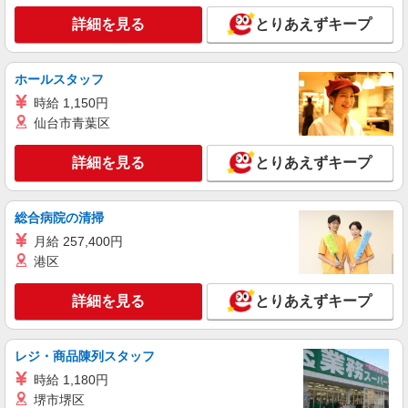
［アルバイト・パート］時給1,300円〜 ※試用
詳細を見る
とりあえずキープ
期間（3ヶ月間）：時給1,250円 ※経験・能力によ
り優遇します。
玉川高島屋S・C 東京都世田谷区玉川3丁目17
番1号
ホールスタッフ
時給 1,150円
詳細を見る
キープ
仙台市青葉区
アルバイト
契約社員
詳細を見る
とりあえずキープ
アクアスキュータム ホワイトレーベル
アパレル販売スタッフ
総合病院の清掃
［アルバイト］時給1,226円〜 ［契約社員］月
給210,000円〜 ※経験・能力により優遇します。
月給 257,400円
玉川高島屋S・C 東京都世田谷区玉川3丁目17
港区
番1号
詳細を見る
とりあえずキープ
詳細を見る
キープ
レジ・商品陳列スタッフ
派遣社員
株式会社シーエーセールススタッフ/tkYH39230a
時給 1,180円
アパレル販売
堺市堺区