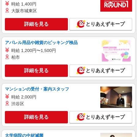
時給 1,400円
詳細を見る
キープ
大阪市城東区
派遣社員
詳細を見る
とりあえずキープ
株式会社シーエーセールススタッフ/tkOR40885a
アパレル販売
時給1500円〜1550円
アパレル用品や雑貨のピッキング検品
東京都世田谷区玉川3丁目17－1 高島屋S・C
時給 1,200円〜1,500円
南館 3F
柏市
詳細を見る
キープ
詳細を見る
とりあえずキープ
派遣社員
マンションの受付・案内スタッフ
株式会社シーエーセールススタッフ/tkMK41035a
アパレル販売
時給 2,000円
渋谷区
時給1550円〜1600円 ※経験・能力による
【月収例】1600円×8時間×15日＝281,600円＋残業
代（時給×1.25倍）※スキルにより異なります。
詳細を見る
155-0031 東京都世田谷区北沢2丁目30－3
とりあえずキープ
下北沢路面店
大学病院の中材滅菌
詳細を見る
キープ