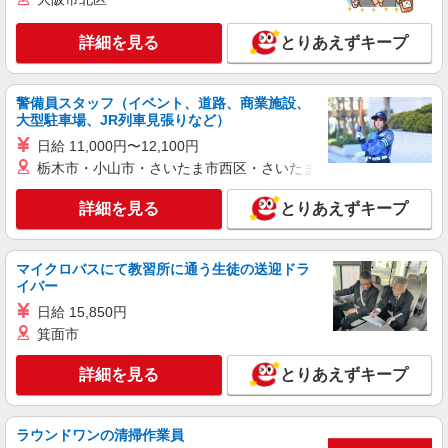
します
北沢2丁目30－3
詳細を見る
とりあえずキープ
詳細を見る
キープ
派遣社員
警備員スタッフ（イベント、道路、商業施設、
株式会社シーエーセールススタッフ/tkMK38776c
大型駐車場、JR列車見張りなど）
アパレル販売
日給 11,000円〜12,100円
時給1540円 【月収例】1540円×8時間×22日＝
栃木市・小山市・さいたま市西区・さいたま市岩槻区・久喜市・
271,040円＋残業代（時給×1.25倍）※スキルによ
り異なります。
詳細を見る
とりあえずキープ
158-0094 東京都世田谷区玉川3丁目7-1 玉川
高島屋S.C.南館3F
マイクロバスにて教習所に通う生徒の送迎ドラ
詳細を見る
キープ
イバー
日給 15,850円
派遣社員
箕面市
株式会社シーエーセールススタッフ/tkNY41000a
アパレル販売
詳細を見る
とりあえずキープ
時給1470円〜1540円 【月収例】時給1,540円
×8時間×20日＝246,400円 ※ご経験によって変動
します
玉川高島屋S.C. 3F
ラウンドワンの清掃作業員