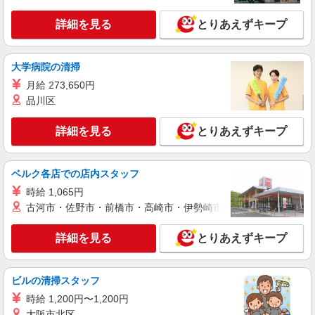
時給1500円〜1550円 月収例【24万円〜27万
円】 22日間勤務の場合＝264,000円（内訳：時給
詳細を見る
とりあえずキープ
1500円×実働8時間×22日） ＋残業代（1.25倍：1
二子玉川店
分単位で支給） ※時給は経験により変動しま
す。
大学病院の清掃
詳細を見る
キープ
月給 273,650円
品川区
派遣社員
株式会社シーエーセールススタッフ/tkAK42170a
詳細を見る
とりあえずキープ
アパレル販売
時給1540円〜1550円 ※経験・能力による 上
記給与＋時間外勤務手当＋交通費支給◎
ベルク各店での店内スタッフ
玉川3丁目17－1 玉川高島屋S・C
時給 1,065円
古河市・佐野市・前橋市・高崎市・伊勢崎市・太田市・館林市・
詳細を見る
キープ
詳細を見る
とりあえずキープ
派遣社員
株式会社シーエーセールススタッフ/tkNY41035a
アパレル販売
ビルの清掃スタッフ
時給1550円〜1600円 【月収例】時給1,600円
時給 1,200円〜1,200円
×8時間×20日＝256,000円 ※ご経験によって変動
大阪市北区