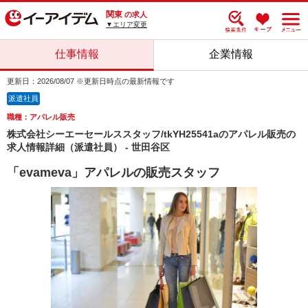
関東
の求人
▼エリア変更
仕事情報
企業情報
更新日：2026/08/07 ※更新日時点の最新情報です
派遣社員
職種：アパレル販売
株式会社シーエーセールススタッフ/tkYH25541aのアパレル販売の
求人情報詳細（派遣社員） - 世田谷区
「evameva」アパレルの販売スタッフ