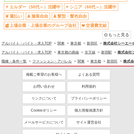
交通費支給
コスメ販売
エルダー（50代～）活躍中
シニア（60代～）活躍中
時給1500円〜1550円 ※経験・能力による 時
週払い
服装自由
髪型・髪色自由
給1500円の場合・・・1500円×7.5時間×22日＝
247,00円＋残業代1分単位で支給＋交通費別途支給
上場企業・上場企業のグループ会社
新宿伊勢丹
交通費支給
もっと見る
詳細を見る
キープ
アルバイト・バイト・求人TOP
関東
東京都
新宿区
株式会社シーエーセ
アルバイト・バイト・求人TOP
派遣社員
東京都の路線
京王線
新宿駅
株式会社シ
株式会社シーエーセールススタッフ/tkOR41705a
職種・条件一覧
ファッション・アパレル
関東
東京都
新宿区
株式会
雑貨販売
時給1500円 【月収例】時給1500円×7.5h×15日
掲載ご希望のお客様へ
よくある質問
＝168,750円（週3日想定） ＋残業代（時給×1.25
倍）※スキルにより多少異なります。
東京都新宿区新宿3-38-1 ルミネエスト新宿
お問い合わせ
利用規約
B2F
リンクについて
プライバシーポリシー
詳細を見る
キープ
Cookieポリシー
個人情報保護方針
派遣社員
メールサービスについて
サイト運営会社
株式会社シーエーセールススタッフ/tkYU42440a
コスメ販売