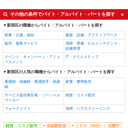
派遣社員
派遣社員
株式会社シーエーセールススタッフ/tkGS36108b
同じ特徴から新宿駅の求人を探す
その他の条件でバイト・アルバイト・パートを探す
雑貨販売
未経験歓迎
ミドル（40代～）活躍中
時給1500円〜1550円
新宿区の職種からバイト・アルバイト・パートを探す
エルダー（50代～）活躍中
シニア（60代～）活躍中
NEWoMan新宿
医療・介護・福祉
建築・設備・アクティブワーク
週払い
服装自由
販売・接客サービス
清掃・警備・ビルメンテナンス・
詳細を見る
キープ
髪型・髪色自由
上場企業・上場企業のグループ会
設備管理
社
イベント・キャンペーン・アミュ
IT・クリエイティブ
派遣社員
交通費支給
ーズメント
株式会社シーエーセールススタッフ/tkIY36855c
雑貨販売
同じ職種から求人を探す
新宿区の人気の職種からバイト・アルバイト・パートを探す
時給1500円 給与例247,500円＋交通費全額＋残
ファッション・アパレル
看護師・保健師・看護助手・助産
家電・携帯販売
業代一分単位 ※時給1,500円×実働7時間30分×22
師
日勤務の場合。お時給は一例です。ご経験により
雑貨・コスメ販売
354-8560埼玉県富士見市山室1丁目1313 らら
異なります。
ぽーと富士見
サービス提供責任者・ソーシャル
雑貨・コスメ販売
同じ特徴から求人を探す
ワーカー
詳細を見る
キープ
フォークリフト
清掃・ハウスクリーニング
未経験歓迎
ミドル（40代～）活躍中
服装自由
上場企業・上場企業のグループ会
派遣社員
社
雑貨・コスメ販売
未経験歓迎
ミドル（40代～）活躍中
株式会社シーエーセールススタッフ/tkHT29201w