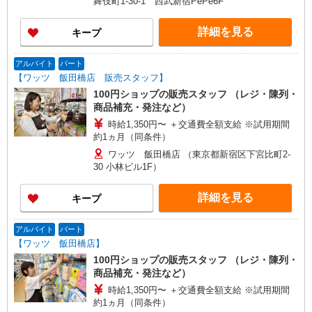
舞伎町1-30-1 西武新宿PePe6F
詳細を見る
キープ
アルバイト
パート
【ワッツ 飯田橋店 販売スタッフ】
100円ショップの販売スタッフ （レジ・陳列・
商品補充・発注など）
時給1,350円〜 ＋交通費全額支給 ※試用期間
約1ヵ月（同条件）
ワッツ 飯田橋店 （東京都新宿区下宮比町2-
30 小林ビル1F）
詳細を見る
キープ
アルバイト
パート
【ワッツ 飯田橋店】
100円ショップの販売スタッフ （レジ・陳列・
商品補充・発注など）
時給1,350円〜 ＋交通費全額支給 ※試用期間
約1ヵ月（同条件）