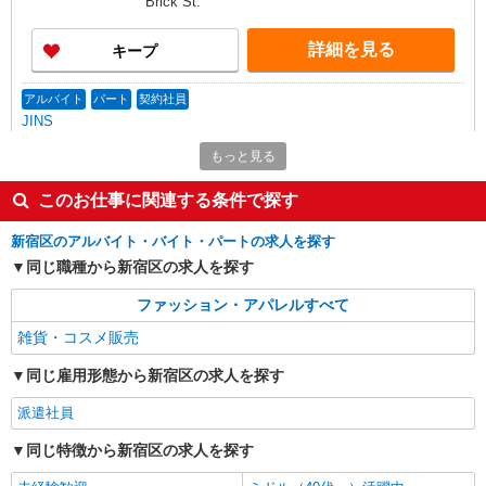
Brick St.
詳細を見る
キープ
アルバイト
パート
契約社員
JINS
販売スタッフ
もっと見る
［アルバイト・パート］時給1,400円以上
このお仕事に関連する条件で探す
東京都新宿区高田馬場1-35-3 BIGBOX高田馬
場
新宿区のアルバイト・バイト・パートの求人を探す
同じ職種から新宿区の求人を探す
詳細を見る
キープ
ファッション・アパレルすべて
アルバイト
パート
契約社員
雑貨・コスメ販売
パレット
セレクトショップ販売スタッフ
同じ雇用形態から新宿区の求人を探す
［アルバイト・パート・契約社員］時給1,400
円〜1,650円 ※試用期間（原則300時間程度フルタ
派遣社員
イム勤務で2ヶ月）：時給1,300円 ※経験・能力に
アトレ四谷 東京都新宿区四谷1-5-25
同じ特徴から新宿区の求人を探す
より優遇します。 ※正社員登用制度あり（6カ月
以降）
詳細を見る