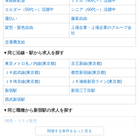
キープ
未経験歓迎
ミドル（40代～）活躍中
エルダー（50代～）活躍中
シニア（60代～）活躍中
派遣社員
週払い
服装自由
株式会社シーエーセールススタッフ/tkAK20257a
髪型・髪色自由
コスメ販売
上場企業・上場企業のグループ会
社
時給1400円〜1500円 ※経験・能力による
【月給例】時給1400円／実働7.5H×20日勤務の場
交通費支給
合「210,000円」※月収は一例です。
伊勢丹新宿店
同じ沿線・駅から求人を探す
詳細を見る
キープ
東京メトロ丸ノ内線(東京都)
京王新線(東京都)
ＪＲ総武線(東京都)
都営新宿線(東京都)
派遣社員
ＪＲ埼京線(東京都)
ＪＲ湘南新宿ライン(東京都)
株式会社シーエーセールススタッフ/tkYU42113a
雑貨販売
新宿駅
新宿三丁目駅
時給1500円〜1600円 〈月給例〉時給1,500円
西武新宿駅
×7.5h×22日＝247,500円＊残業代は1分単位で支給
します。＊経験等により異なります。
同じ職種から新宿駅の求人を探す
〒160-0022 東京都新宿区新宿3丁目14-1 本館1
階
雑貨・コスメ販売
詳細を見る
キープ
関連する条件をもっと見る
同じ雇用形態から新宿駅の求人を探す