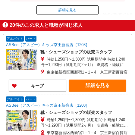
代（時給×1.25倍）※スキルにより多少異なります。
詳細を見る
ID：AE0709007166
20
件のこの求人と職種が同じ求人
掲載期間終了
アルバイト
パート
ASBee（アスビー）キッズ京王新宿店［1208］
靴・シューズショップの販売スタッフ
時給1,250円〜1,300円 試用期間中 時給1,240
円〜1,290円（試用期間2ヶ月） ※資格・経験によ
る
東京都新宿区西新宿1－1－4 京王新宿百貨店
詳細を見る
キープ
アルバイト
パート
ASBee（アスビー）キッズ京王新宿店［1208］
靴・シューズショップの販売スタッフ
時給1,250円〜1,300円 試用期間中 時給1,240
円〜1,290円（試用期間2ヶ月） ※資格・経験によ
る
東京都新宿区西新宿1－1－4 京王新宿百貨店