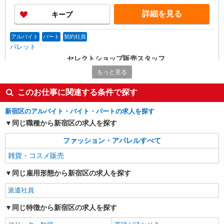
詳細を見る
キープ
アルバイト
パート
契約社員
パレット
セレクトショップ販売スタッフ
［アルバイト・パート・契約社員］時給1,400
もっと見る
円〜1,650円 ※試用期間（原則300時間程度フルタ
イム勤務で2ヶ月）：時給1,300円 ※経験・能力に
このお仕事に関連する条件で探す
アトレ四谷 東京都新宿区四谷1-5-25
より優遇します。 ※正社員登用制度あり（6カ月
以降）
新宿区のアルバイト・バイト・パートの求人を探す
詳細を見る
キープ
同じ職種から新宿区の求人を探す
派遣社員
ファッション・アパレルすべて
株式会社iDA（16180857）
雑貨・コスメ販売
化粧品・コスメ販売
時給1500円〜1550円 ご経験・スキルにより考
同じ雇用形態から新宿区の求人を探す
慮致します
派遣社員
東京都新宿区 JR新宿駅 中央東口改札・東口改
札直結（徒歩1分）
同じ特徴から新宿区の求人を探す
詳細を見る