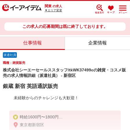
関東
の求人
▼エリア変更
この求人の応募期間は既に終了しております。
仕事情報
企業情報
派遣社員
職種：雑貨販売
株式会社シーエーセールススタッフ/tkWK37499cの雑貨・コスメ販
売の求人情報詳細（派遣社員） - 新宿区
銀蔵 新宿 英語通訳販売
未経験からのチャレンジも大歓迎！
時給1600円〜1800円
東京都新宿区
給与例：時給1,800円×実働7.5時間×22日＝297,000