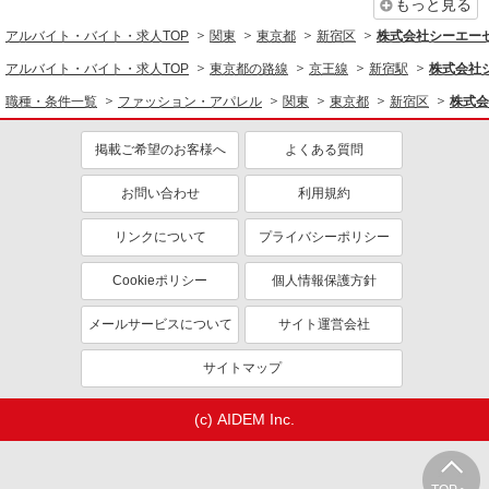
もっと見る
株式会社iDA（16123846）
化粧品・コスメ販売
アルバイト・バイト・求人TOP
関東
東京都
新宿区
株式会社シーエーセ
時給1400円〜1450円 ご経験・スキルにより考
アルバイト・バイト・求人TOP
東京都の路線
京王線
新宿駅
株式会社シ
慮致します
職種・条件一覧
ファッション・アパレル
関東
東京都
新宿区
株式会
東京都新宿区 新宿エリア他、都内店配属予
定 ※内定次第変動いたします
掲載ご希望のお客様へ
よくある質問
詳細を見る
キープ
お問い合わせ
利用規約
派遣社員
リンクについて
プライバシーポリシー
株式会社iDA（16063356）
ジュエリー販売
Cookieポリシー
個人情報保護方針
時給1500円〜1600円 ご経験・スキルにより考
慮致します
メールサービスについて
サイト運営会社
東京都新宿区 JR「新宿駅」徒歩2分、 都営新
宿線・都大江戸線・京王新線「新宿駅」 徒歩5分
サイトマップ
詳細を見る
キープ
(c) AIDEM Inc.
派遣社員
株式会社スタッフブリッジ P244799