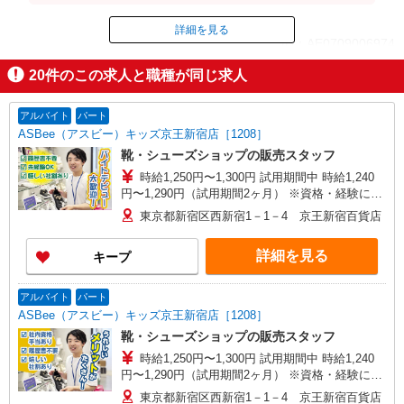
円＋残業代（時給×1.25倍。1分単位。）/ 1日13,50
0円※時給設定は経験、シフト希望により異なります
詳細を見る
ID：AE0709006974
。
20
件のこの求人と職種が同じ求人
掲載期間終了
アルバイト
パート
ASBee（アスビー）キッズ京王新宿店［1208］
靴・シューズショップの販売スタッフ
時給1,250円〜1,300円 試用期間中 時給1,240
円〜1,290円（試用期間2ヶ月） ※資格・経験によ
る
東京都新宿区西新宿1－1－4 京王新宿百貨店
詳細を見る
キープ
アルバイト
パート
ASBee（アスビー）キッズ京王新宿店［1208］
靴・シューズショップの販売スタッフ
時給1,250円〜1,300円 試用期間中 時給1,240
円〜1,290円（試用期間2ヶ月） ※資格・経験によ
る
東京都新宿区西新宿1－1－4 京王新宿百貨店