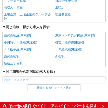
キープ
フリーター歓迎
英語が活かせる
高収入・高額
週払い
派遣社員
上場企業・上場企業のグループ会
交通費支給
株式会社iDA（16058432）
社
バッグ販売
同じ沿線・駅から求人を探す
時給1550円〜1700円 ご経験・スキルにより考
慮致します
西武新宿線(東京都)
東京メトロ丸ノ内線(東京都)
東京都新宿区 JR新宿駅から地下で直結（徒歩
2分）
小田急小田原線(東京都)
都営大江戸線(東京都)
ＪＲ山手線(東京都)
ＪＲ総武線(東京都)
詳細を見る
キープ
西武新宿駅
新宿駅
新宿三丁目駅
派遣社員
株式会社iDA（16093003）
同じ職種から新宿駅の求人を探す
シューズ販売
雑貨・コスメ販売
時給1500円〜1500円 ご経験・スキルにより優
遇 スマホでかんたんに前払いで給与が受け取れま
関連する条件をもっと見る
同じ雇用形態から新宿駅の求人を探す
す（※上限、条件あり）
東京都新宿区 各線「新宿駅」より徒歩1分、
「新宿3丁目駅」より徒歩5分
派遣社員
同じ特徴から新宿駅の求人を探す
詳細を見る
その他の条件でバイト・アルバイト・パートを探す
キープ