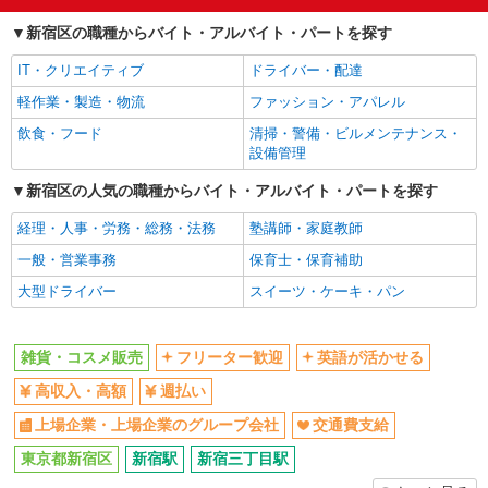
フリーター歓迎
英語が活かせる
新宿区の職種からバイト・アルバイト・パートを探す
派遣社員
高収入・高額
週払い
株式会社iDA（16184306）
IT・クリエイティブ
ドライバー・配達
化粧品・コスメ販売
上場企業・上場企業のグループ会
交通費支給
軽作業・製造・物流
ファッション・アパレル
社
時給1500円〜1600円 ご経験・スキルにより優
遇 スマホでかんたんに前払いで給与が受け取れま
飲食・フード
清掃・警備・ビルメンテナンス・
同じ職種から求人を探す
す（※上限、条件あり）
設備管理
東京都新宿区 新宿駅直結、徒歩1分
ファッション・アパレル
新宿区の人気の職種からバイト・アルバイト・パートを探す
詳細を見る
キープ
雑貨・コスメ販売
経理・人事・労務・総務・法務
塾講師・家庭教師
同じ特徴から求人を探す
派遣社員
一般・営業事務
保育士・保育補助
株式会社iDA（16189091）
英語が活かせる
上場企業・上場企業のグループ会
大型ドライバー
スイーツ・ケーキ・パン
化粧品・コスメ販売
社
時給1500円〜1600円 ご経験・スキルにより考
交通費支給
慮致します
雑貨・コスメ販売
フリーター歓迎
英語が活かせる
東京都新宿区 新宿駅直結、徒歩1分
高収入・高額
週払い
上場企業・上場企業のグループ会社
交通費支給
詳細を見る
キープ
東京都新宿区
新宿駅
新宿三丁目駅
派遣社員
紹介予定派遣