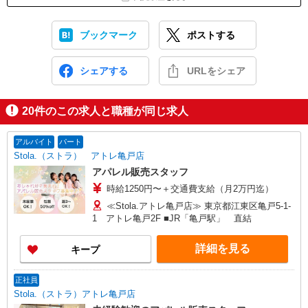
ブックマーク
ポストする
シェアする
URLをシェア
20
件のこの求人と職種が同じ求人
アルバイト
パート
Stola.（ストラ） アトレ亀戸店
アパレル販売スタッフ
時給1250円〜＋交通費支給（月2万円迄）
≪Stola.アトレ亀戸店≫ 東京都江東区亀戸5-1-
1 アトレ亀戸2F ■JR「亀戸駅」 直結
詳細を見る
キープ
正社員
Stola.（ストラ）アトレ亀戸店