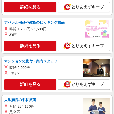
詳細を見る
とりあえずキープ
アルバイト
パート
契約社員
GU
接客・販売／レジ／商品整理・補充／試着のお
アパレル用品や雑貨のピッキング検品
手伝い
時給 1,200円〜1,500円
［アルバイト・パート・契約社員］時給1,500
柏市
円〜1,750円 ※経験・能力により優遇します。
※22:00以降は時給25％アップ ★OPEN特別時給
アーバンドック ららぽーと豊洲 東京都江東区
詳細を見る
1,700円（OPEN月のみ） ※オープン日が変更とな
とりあえずキープ
豊洲2-4-9 アーバンドック ららぽーと豊洲
った場合、オープン月特別時給の対象月が変更と
なる場合があります
詳細を見る
キープ
マンションの受付・案内スタッフ
時給 2,000円
アルバイト
パート
渋谷区
GORGE
販売スタッフ
詳細を見る
とりあえずキープ
［アルバイト・パート］時給1,250円〜 ※経
験・スキルに応じて昇給有 ※別途会社規定により
交通費月3万円まで支給されます
東京都江東区新砂3-4-31 南砂町ショッピング
大学病院の中材滅菌
センターSUNAMO（スナモ）
月給 254,160円
足立区