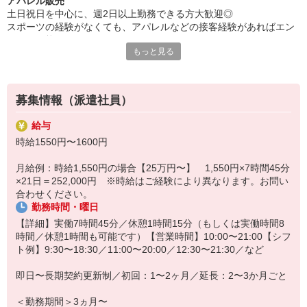
アパレル販売
土日祝日を中心に、週2日以上勤務できる方大歓迎◎
スポーツの経験がなくても、アパレルなどの接客経験があればエン
トリー可能です♪
もっと見る
＜業務内容＞
・お客様へのお声がけ
・商品のご提案
募集情報（派遣社員）
・レジ対応
・品出しなどの在庫管理
給与
・店内清掃 など
時給1550円〜1600円
英語が話せる方は英語通訳をお願いする可能性があります。
月給例：時給1,550円の場合【25万円〜】 1,550円×7時間45分
＜イチオシポイント＞
×21日＝252,000円 ※時給はご経験により異なります。お問い
・週2日〜勤務OK！
合わせください。
・制服貸与あり
勤務時間・曜日
・給与前払いサービス利用可能
・今なら高時給！
【詳細】実働7時間45分／休憩1時間15分（もしくは実働時間8
・スポーツが好き・アウトドアが好きなスタッフ多数在籍中♪
時間／休憩1時間も可能です）【営業時間】10:00〜21:00【シフ
ト例】9:30〜18:30／11:00〜20:00／12:30〜21:30／など
＜店舗について＞
アメリカブランドらしいオーセンティックなデザインが特徴のアパ
即日〜長期契約更新制／初回：1〜2ヶ月／延長：2〜3か月ごと
レルを展開。
テニスウェアの枠を超えた、デイリーユースなセットアップやスウ
＜勤務期間＞3ヵ月〜