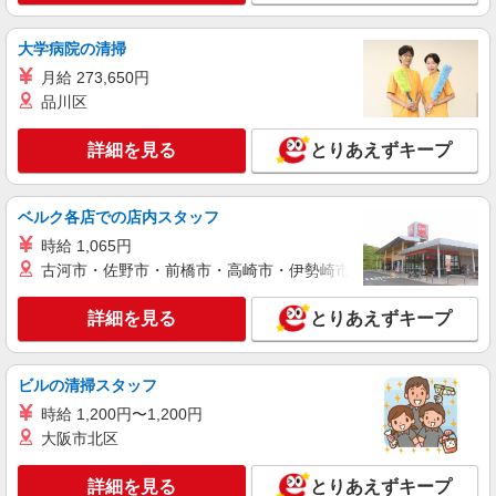
詳細を見る
キープ
大学病院の清掃
月給 273,650円
契約社員
品川区
BRIEFING
アパレル販売スタッフ
詳細を見る
とりあえずキープ
［契約社員］ 月給 22万1000円〜24万円 基本
給：月給 22万1000円〜24万円 固定残業代：なし
【一律手当】 全員に一律で支払われる通勤・皆
アーバンドック ららぽーと豊洲 東京都江東区
ベルク各店での店内スタッフ
勤・家族手当金額：なし 全員に一律で支払われる
豊洲2-4-9 アーバンドック ららぽーと豊洲
その他手当金額：なし ・交通費別途全額支給 ・残
時給 1,065円
業が発生した場合、時間外手当支給あり ※給与幅
古河市・佐野市・前橋市・高崎市・伊勢崎市・太田市・館林市・
詳細を見る
キープ
は経験・能力による
詳細を見る
とりあえずキープ
アルバイト
パート
契約社員
Sunglasses＆EyewearShop Creer
メガネ・サングラス販売スタッフ
ビルの清掃スタッフ
［アルバイト・パート・契約社員］時給1,400
時給 1,200円〜1,200円
円〜 ※経験・能力により優遇します。 ※試用期間
大阪市北区
（10日間）：時給1,226円
ダイバーシティ東京プラザ 東京都江東区青海
1-1-10 ダイバーシティ東京プラザ
詳細を見る
とりあえずキープ