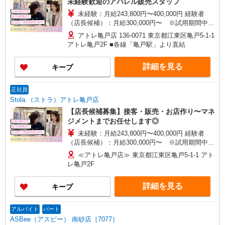
未経験歓迎のアパレル販売スタッフ
未経験：月給243,800円〜400,000円 経験者
（店長候補）：月給300,000円〜 ※試用期間中は
270,000円〜 ★固定残業手当：30,800円（月給に
アトレ亀戸店 136-0071 東京都江東区亀戸5-1-1
含む） ※経験・能力考慮 ※固定残業時間は1ヶ月
アトレ亀戸2F ■各線「亀戸駅」より直結
あたり20時間、超過時は追加で残業手当支給 ※月
3万円まで交通費支給 ※試用期間（2〜3ヶ月）も
詳細を見る
キープ
同条件 【手当】固定残業手当／資格手当／店舗職
制手当／住宅手当（実家外かつ賃貸の場合のみ別
途支給）※試用期間明けから支給／特別手当 ※手
正社員
当の種類はエリアにより異なります。詳細は面接
Stola.（ストラ）アトレ亀戸店
時にお尋ねください。 ＼入社３大特典キャンペー
【店長候補募集】接客・販売・お店作り〜マネ
ン実施中！／※詳細は備考欄にて
ジメントまでお任せします◎
未経験：月給243,800円〜400,000円 経験者
（店長候補）：月給300,000円〜 ※試用期間中は
270,000円〜 ★固定残業手当：30,800円（月給に
≪アトレ亀戸店≫ 東京都江東区亀戸5-1-1 アト
含む） ※経験・能力考慮 ※固定残業時間は1ヶ月
レ亀戸2F
あたり20時間、超過時は追加で残業手当支給 ※月
3万円まで交通費支給 ※試用期間（2〜3ヶ月）も
詳細を見る
キープ
同条件 【手当】固定残業手当／資格手当／店舗職
制手当／住宅手当（実家外かつ賃貸の場合のみ別
途支給）※試用期間明けから支給／特別手当 ※手
アルバイト
パート
当の種類はエリアにより異なります。詳細は面接
ASBee（アスビー） 南砂店［7077］
時にお尋ねください。