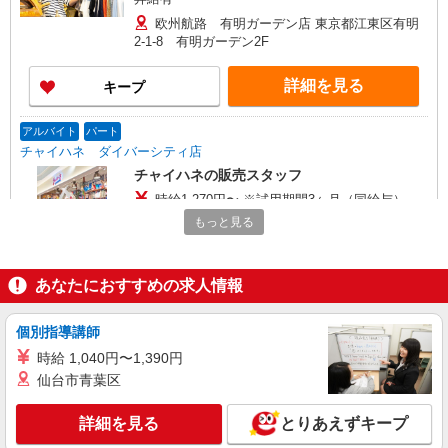
欧州航路 有明ガーデン店 東京都江東区有明
2-1-8 有明ガーデン2F
詳細を見る
キープ
アルバイト
パート
チャイハネ ダイバーシティ店
チャイハネの販売スタッフ
時給1,270円〜 ※試用期間3ヶ月（同給与）
もっと見る
チャイハネ ダイバーシティ店 東京都江東区
青海1丁目1-10 ダイバーシティ東京プラザ4階
☆2025年6月OPEN予定☆
あなたにおすすめの求人情報
詳細を見る
キープ
個別指導講師
契約社員
Wilson
時給 1,040円〜1,390円
販売スタッフ
仙台市青葉区
［契約社員］ 月給235,000円〜 昇給年1回（4
月） ■ 交通費全額支給 ■ 超過勤務手当 ■ 年末年
詳細を見る
とりあえずキープ
始手当 ■ インセンティブ(年1回) ※能力、経験に
アーバンドック ららぽーと豊洲 東京都江東区