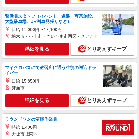
詳細を見る
キープ
警備員スタッフ（イベント、道路、商業施設、
パート
大型駐車場、JR列車見張りなど）
ユニクロ
日給 11,000円〜12,100円
接客・販売スタッフ
栃木市・小山市・さいたま市西区・さいたま市岩槻区・久喜市・
［パート（準社員）］ オープン時給1,700円！
通常月：時給1,500円〜 ◎昇給昇格制度あり（年4
詳細を見る
とりあえずキープ
回） ◎8時間以上勤務で残業手当あり
東京都江東区豊洲2-4-9 アーバンドック らら
ぽーと豊洲
マイクロバスにて教習所に通う生徒の送迎ドラ
イバー
詳細を見る
キープ
日給 15,850円
箕面市
アルバイト
ACE BAGS＆LUGGAGE
詳細を見る
とりあえずキープ
販売スタッフ
【アルバイト】時給1,500円+交通費全額支給
ダイバーシティ東京プラザ 東京都江東区青海
ラウンドワンの清掃作業員
1-1-10 ダイバーシティ東京プラザ
時給 1,400円
大阪市城東区
詳細を見る
キープ