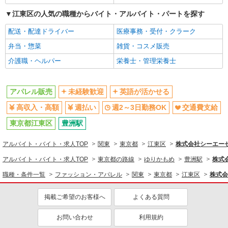
同じ特徴から求人を探す
江東区の人気の職種からバイト・アルバイト・パートを探す
未経験歓迎
配送・配達ドライバー
英語が活かせる
医療事務・受付・クラーク
週2～3日勤務OK
弁当・惣菜
交通費支給
雑貨・コスメ販売
介護職・ヘルパー
栄養士・管理栄養士
アパレル販売
未経験歓迎
英語が活かせる
高収入・高額
週払い
週2～3日勤務OK
交通費支給
東京都江東区
豊洲駅
アルバイト・バイト・求人TOP
関東
東京都
江東区
株式会社シーエーセー
アルバイト・バイト・求人TOP
東京都の路線
ゆりかもめ
豊洲駅
株式会
職種・条件一覧
ファッション・アパレル
関東
東京都
江東区
株式会
掲載ご希望のお客様へ
よくある質問
お問い合わせ
利用規約