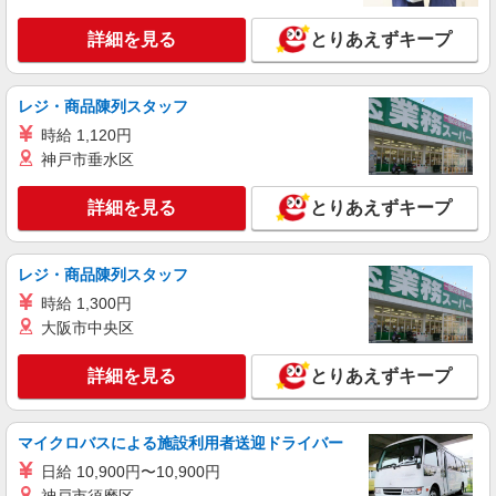
詳細を見る
キープ
詳細を見る
とりあえずキープ
アルバイト
パート
UNDER ARMOUR BRAND HOUSE
販売スタッフ
レジ・商品陳列スタッフ
［アルバイト・パート］時給1,300円〜1,350円
時給 1,120円
時給1,300円〜 ※フルタイム勤務できる方、時給
神戸市垂水区
1,350円！ ＜ 報奨金あり！＞ 店舗予算の達成に応
ダイバーシティ東京プラザ 東京都江東区青海
じて支給！
1-1-10 ダイバーシティ東京プラザ
詳細を見る
とりあえずキープ
詳細を見る
キープ
レジ・商品陳列スタッフ
アルバイト
パート
時給 1,300円
CHARLES ＆ KEITH
大阪市中央区
販売スタッフ
［アルバイト・パート］時給1,300円
詳細を見る
とりあえずキープ
ダイバーシティ東京プラザ 東京都江東区青海
1-1-10 ダイバーシティ東京プラザ
マイクロバスによる施設利用者送迎ドライバー
詳細を見る
キープ
日給 10,900円〜10,900円