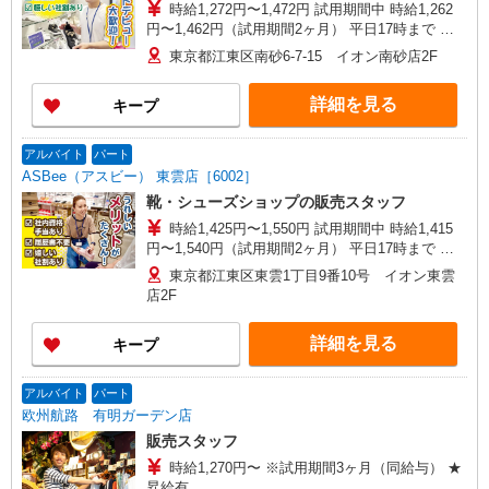
時給1,272円〜1,472円 試用期間中 時給1,262
円〜1,462円（試用期間2ヶ月） 平日17時まで 時
給1,272円 平日17〜20時まで 時給1,322円 平日20
東京都江東区南砂6-7-15 イオン南砂店2F
時〜 時給1,422円 日・祝17時まで 時給1,391円
日・祝17〜20時まで 時給1,391円 日・祝20時〜 時
詳細を見る
キープ
給1,472円 ※資格・経験による
アルバイト
パート
ASBee（アスビー） 東雲店［6002］
靴・シューズショップの販売スタッフ
時給1,425円〜1,550円 試用期間中 時給1,415
円〜1,540円（試用期間2ヶ月） 平日17時まで 時
給1,425円 平日17〜20時まで 時給1,425円 平日20
東京都江東区東雲1丁目9番10号 イオン東雲
時〜 時給1,500円 日・祝17時まで 時給1,450円
店2F
日・祝17〜20時まで 時給1,500円 日・祝20時〜 時
給1,550円 ※資格・経験による
詳細を見る
キープ
アルバイト
パート
欧州航路 有明ガーデン店
販売スタッフ
時給1,270円〜 ※試用期間3ヶ月（同給与） ★
昇給有