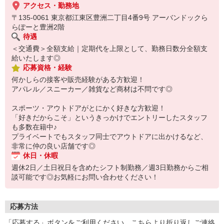
ェット、キャップ、バッグなどを取りそろえている店舗です。
アクセス・勤務地
また、専門スタッフが常駐し、初心者の方からプロ志向のプレーヤ
〒135-0061 東京都江東区豊洲二丁目4番9号 アーバンドックら
ーまで幅広いお客様がいらっしゃいます。
らぽーと豊洲2階
待遇
＜交通費＞全額支給｜定期代を上限として、勤務日数分全額支
給いたします◎
応募資格・経験
何かしらの接客や販売経験がある方歓迎！
アパレル／スニーカー／雑貨など商材は不問です◎
スポーツ・アウトドアがとにかく好きな方歓迎！
「好きだからこそ」というきっかけでエントリーしたスタッフ
も多数在籍中♪
プライベートでもスタッフ同士でアウトドアに出かけるなど、
非常に仲の良い店舗です◎
休日・休暇
週休2日／土日祝日を含めたシフト制勤務／週3日勤務からご相
談可能です◎お気軽にお問い合わせください！
応募方法
「応募する」ボタンをご利用ください。こちらより折り返しご連絡