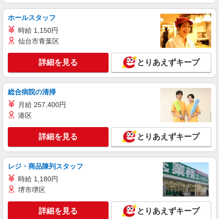
より考慮いたします
豊洲2-4-9 アーバンドック ららぽーと豊洲
ホールスタッフ
詳細を見る
キープ
時給 1,150円
仙台市青葉区
アルバイト
パート
petit main（プティマイン） ららぽーと豊洲店
詳細を見る
とりあえずキープ
子ども服販売スタッフ
入社から3ヶ月：時給1,330円 ※4ヶ月目以降は
総合病院の清掃
時給1,230〜1,290円（経験・能力による） ※経験
に応じて時給は、決めさせていただきます ※子供
月給 257,400円
≪petit main（プティマイン） ららぽーと
服経験者の方は、ご相談ください ◆昇給あり ◆交
豊洲店≫ 東京都江東区豊洲2-4-9
港区
通費規定内支給（上限40,000円／月）
詳細を見る
キープ
詳細を見る
とりあえずキープ
アルバイト
パート
レジ・商品陳列スタッフ
ＢＡＮＫＡＮ
時給 1,180円
販売スタッフ
堺市堺区
［パート］時給1,250円〜
東京都江東区新砂3-4-31 南砂町ショッピング
詳細を見る
とりあえずキープ
センターSUNAMO（スナモ）