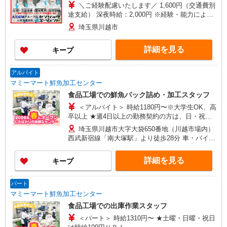
＼ご経験配慮いたします／ 1,600円（交通費別
途支給） 深夜時給：2,000円 ※経験・能力により
異なる
埼玉県川越市
詳細を見る
キープ
アルバイト
マミーマート鮮魚加工センター
食品工場での鮮魚パック詰め・加工スタッフ
＜アルバイト＞ 時給1180円〜※大学生OK、高
卒以上 ★週4日以上の勤務契約の方は、日・祝日
は時給100円ＵＰ！
埼玉県川越市大字大袋650番地（川越市場内）
西武新宿線「南大塚駅」より徒歩28分 車・バイ
ク・自転車通勤可（無料駐車場あり）
詳細を見る
キープ
パート
マミーマート鮮魚加工センター
食品工場での出庫作業スタッフ
＜パート＞ 時給1310円〜 ★土曜・日曜・祝日