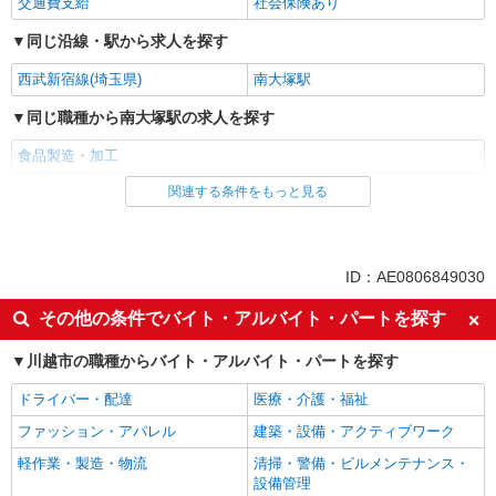
交通費支給
社会保険あり
同じ沿線・駅から求人を探す
西武新宿線(埼玉県)
南大塚駅
同じ職種から南大塚駅の求人を探す
食品製造・加工
関連する条件をもっと見る
同じ雇用形態から南大塚駅の求人を探す
パート
同じ特徴から南大塚駅の求人を探す
ID：AE0806849030
未経験歓迎
フリーター歓迎
その他の条件でバイト・アルバイト・パートを探す
昇給あり
週2～3日勤務OK
川越市の職種からバイト・アルバイト・パートを探す
扶養内勤務OK
副業・WワークOK
ドライバー・配達
医療・介護・福祉
交通費支給
社会保険あり
ファッション・アパレル
建築・設備・アクティブワーク
同じ職種から求人を探す
軽作業・製造・物流
清掃・警備・ビルメンテナンス・
軽作業・製造・物流
設備管理