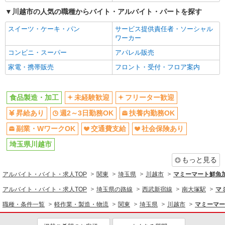
同じ特徴から求人を探す
川越市の人気の職種からバイト・アルバイト・パートを探す
未経験歓迎
週2～3日勤務OK
スイーツ・ケーキ・パン
サービス提供責任者・ソーシャル
ワーカー
扶養内勤務OK
副業・WワークOK
コンビニ・スーパー
アパレル販売
交通費支給
社会保険あり
家電・携帯販売
フロント・受付・フロア案内
食品製造・加工
未経験歓迎
フリーター歓迎
昇給あり
週2～3日勤務OK
扶養内勤務OK
副業・WワークOK
交通費支給
社会保険あり
埼玉県川越市
もっと見る
アルバイト・バイト・求人TOP
関東
埼玉県
川越市
マミーマート鮮魚
アルバイト・バイト・求人TOP
埼玉県の路線
西武新宿線
南大塚駅
マ
職種・条件一覧
軽作業・製造・物流
関東
埼玉県
川越市
マミーマー