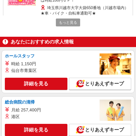
は時給100円ＵＰ！
埼玉県川越市大字大袋650番地（川越市場内）
★車・バイク・自転車通勤可★
もっと見る
詳細を見る
キープ
パート
あなたにおすすめの求人情報
マミーマート鮮魚加工センター
鮮魚パック詰め・加工スタッフ
ホールスタッフ
＜パート＞ 時給1,210円〜（包丁使用ありのシ
時給 1,150円
フト[3]は時給1,330円〜） ★土曜・日曜・祝日は
仙台市青葉区
時給100円ＵＰ！
埼玉県川越市大字大袋650番地（川越市場内）
車・バイク・自転車通勤可（無料駐車場あり）
詳細を見る
とりあえずキープ
詳細を見る
キープ
総合病院の清掃
正社員
月給 257,400円
くらづくり本舗 第三工場
港区
キャリアを育てる和菓子製造スタッフ
月給186,000円〜230,000円 ※経験等により相
詳細を見る
とりあえずキープ
談 ※試用期間3ヶ月有(同条件)