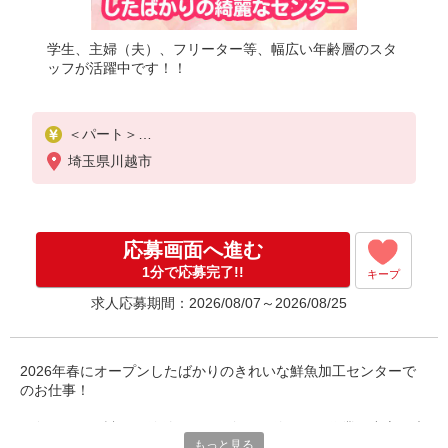
学生、主婦（夫）、フリーター等、幅広い年齢層のスタ
ッフが活躍中です！！
＜パート＞
時給1,210円〜（包丁使用ありのシフト［3］は時給1
埼玉県川越市
,330円〜）
★土曜・日曜・祝日は時給100円UP！
応募画面へ進む
1分で応募完了!!
キープ
求人応募期間：2026/08/07～2026/08/25
2026年春にオープンしたばかりのきれいな鮮魚加工センターで
のお仕事！
お魚のパック詰めや値付けなど、包丁を使わない作業が中心。未
もっと見る
経験でも丁寧に教えるので安心です。