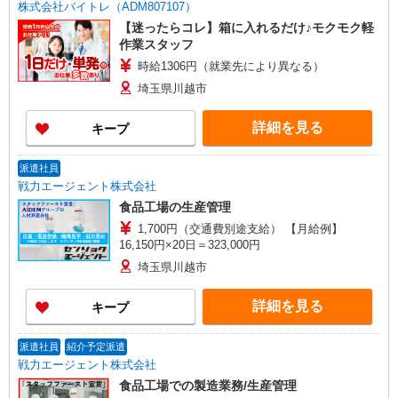
株式会社バイトレ（ADM807107）
【迷ったらコレ】箱に入れるだけ♪モクモク軽
作業スタッフ
時給1306円（就業先により異なる）
埼玉県川越市
詳細を見る
キープ
派遣社員
戦力エージェント株式会社
食品工場の生産管理
1,700円（交通費別途支給） 【月給例】
16,150円×20日＝323,000円
埼玉県川越市
詳細を見る
キープ
派遣社員
紹介予定派遣
戦力エージェント株式会社
食品工場での製造業務/生産管理