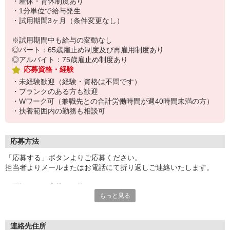
・産休・育休制度あり
・1分単位で給与発生
・試用期間3ヶ月（条件変更なし）
※試用期間中も給与の変動なし
◎パート：65歳雇止め制度及び再雇用制度あり
◎アルバイト：75歳雇止め制度あり
応募資格・経験
・未経験歓迎（経験・資格は不問です）
・ブランクのある方も歓迎
・Wワーク可（兼職先との合計労働時間が週40時間未満の方）
・扶養範囲内の勤務も相談可
応募方法
「応募する」ボタンよりご応募ください。
担当者よりメールまたはお電話にて折り返しご連絡いたします。
お電話でのご応募も可能です。
もっと見る
※連絡先TELの記載がある場合のみ
※応募受付時間：9時〜17時
面接の際は履歴書（写真貼付）をご持参ください。
連絡先住所