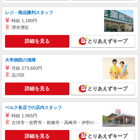
■くらづくり本舗 第三工場 埼玉県川越市古谷
上5323 ※当社は、第三工場のほか、 第一工場
レジ・商品陳列スタッフ
（埼玉県川越市久保町5番地3） 第二工場（埼玉県
時給 1,180円
川越市西小仙波町1-6-3） の製造工場があります。
詳細を見る
キープ
堺市堺区
状況によっては、工場間異動もございますので、
その際は事前に相談に応じます。
嘱託
詳細を見る
とりあえずキープ
彩裕フーズ株式会社
惣菜部門での製造・加工
大学病院の清掃
月給220,000円〜280,000円 ※経験・能力によ
り異なる
月給 273,650円
埼玉県川越市大字大袋592（川越卸売市場内）
品川区
詳細を見る
キープ
詳細を見る
とりあえずキープ
ベルク各店での店内スタッフ
時給 1,065円
古河市・佐野市・前橋市・高崎市・伊勢崎市・太田市・館林市・
詳細を見る
とりあえずキープ