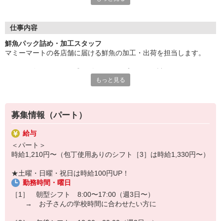
週3日からOK。土日祝は時給＋100円。車・バイク通勤もできる
ので通勤もラクです。
仕事内容
未経験〜経験者の方まで大歓迎！
鮮魚パック詰め・加工スタッフ
フリーター、主婦・主夫、ブランクある方など歓迎！
マミーマートの各店舗に届ける鮮魚の加工・出荷を担当します。
Wワーク・扶養範囲内勤務OK！
※Wワークには規定があります（兼職先との合計労働時間が40時
・届いた魚をトレーに盛り付け、ラップ・パック詰め
間未満であること）
もっと見る
・商品への値付けシール貼り
・店舗ごとの仕分け・出荷準備
新しいセンターを一緒につくっていく仲間を募集しています。
・作業場の清掃・片付け
鮮魚の経験がなくても大丈夫。
まずはお気軽にご応募ください。
募集情報（パート）
※シフト［3］は包丁を使った加工業務あり（時給1,330円〜）
※シフト［1］［2］は包丁を使わない作業が中心です
給与
＜パート＞
時給1,210円〜（包丁使用ありのシフト［3］は時給1,330円〜）
・2026年春オープンの新しい施設できれいな作業場です
★土曜・日曜・祝日は時給100円UP！
『未経験でも安心！簡単おしごと』
勤務時間・曜日
丁寧にお教えしますので、どなたも安心スタート。
初日〜1週間: 先輩スタッフがマンツーマンで作業手順を説明
［1］ 朝型シフト 8:00〜17:00（週3日〜）
2週目〜: 慣れた作業から少しずつ担当を広げていきます
→ お子さんの学校時間に合わせたい方に