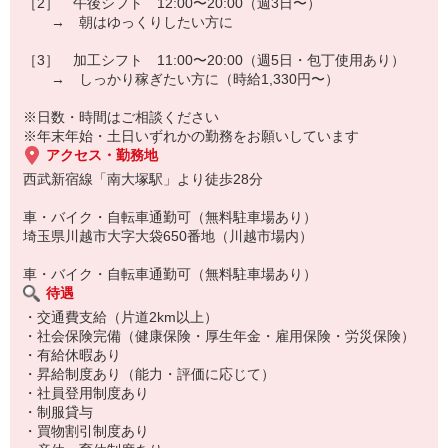
［2］ 午後シフト 12:00〜20:00（週3日〜）
→ 朝はゆっくりしたい方に
［3］ 加工シフト 11:00〜20:00（週5日・包丁使用あり）
→ しっかり稼ぎたい方に（時給1,330円〜）
※日数・時間はご相談ください
※年末年始・土日いずれかの勤務をお願いしています
アクセス・勤務地
西武新宿線「南大塚駅」より徒歩28分
車・バイク・自転車通勤可（無料駐車場あり）
埼玉県川越市大字大袋650番地（川越市場内）
車・バイク・自転車通勤可（無料駐車場あり）
待遇
・交通費支給（片道2km以上）
・社会保険完備（健康保険・厚生年金・雇用保険・労災保険）
・有給休暇あり
・昇給制度あり（能力・評価に応じて）
・社員登用制度あり
・制服貸与
・買物割引制度あり