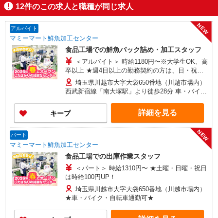
12
件のこの求人と職種が同じ求人
NEW
アルバイト
マミーマート鮮魚加工センター
食品工場での鮮魚パック詰め・加工スタッフ
＜アルバイト＞ 時給1180円〜※大学生OK、高
卒以上 ★週4日以上の勤務契約の方は、日・祝日
は時給100円UP！
埼玉県川越市大字大袋650番地（川越市場内）
西武新宿線「南大塚駅」より徒歩28分 車・バイ
ク・自転車通勤可（無料駐車場あり）
詳細を見る
キープ
NEW
パート
マミーマート鮮魚加工センター
食品工場での出庫作業スタッフ
＜パート＞ 時給1310円〜 ★土曜・日曜・祝日
は時給100円UP！
埼玉県川越市大字大袋650番地（川越市場内）
★車・バイク・自転車通勤可★