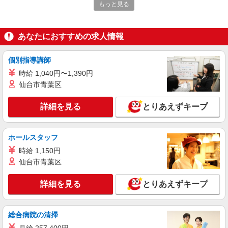
もっと見る
詳細を見る
キープ
あなたにおすすめの求人情報
パート
マミーマート鮮魚加工センター
個別指導講師
食品工場での出庫作業スタッフ
時給 1,040円〜1,390円
＜パート＞ 時給1310円〜 ★土曜・日曜・祝日
仙台市青葉区
は時給100円ＵＰ！
埼玉県川越市大字大袋650番地（川越市場内）
詳細を見る
とりあえずキープ
★車・バイク・自転車通勤可★
詳細を見る
キープ
ホールスタッフ
時給 1,150円
正社員
仙台市青葉区
くらづくり本舗 第三工場
キャリアを育てる和菓子製造スタッフ
詳細を見る
とりあえずキープ
月給186,000円〜230,000円 ※経験等により相
談 ※試用期間3ヶ月有(同条件)
■くらづくり本舗 第三工場 埼玉県川越市古谷
総合病院の清掃
上5323 ※当社は、第三工場のほか、 第一工場