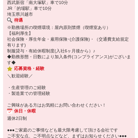
西武新宿「南大塚駅」車で10分
JR「的場駅」車で10分
埼玉県川越市
待遇
※勤務場所の喫煙環境：屋内原則禁煙（喫煙室あり）
【福利厚生】
社会保険・厚生年金・雇用保険･(介護保険)・（交通費支給規定
有ります)
制服貸与・有給休暇制度(入社6ヶ月後から）♪
◆勤務形態・日数により加入条件(コンプライアンス)がございま
す◆
応募資格・経験
＼歓迎経験／
・生産管理のご経験
・製造業での管理経験
ご興味がある方はお気軽にお問い合わせください！
休日・休暇
週休2日制
●●●ご家庭のご事情なども最大限考慮して頂ける会社です
ご不安な点、ご不明点などなど、まずはお知らせください●●●