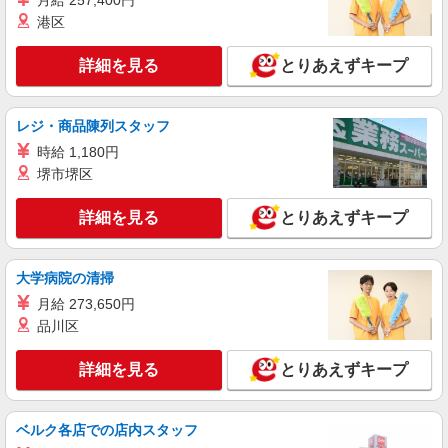
月給 257,400円
（埼玉県川越市久保町5番地3） 第二工場（埼玉県
港区
川越市西小仙波町1-6-3） の製造工場があります。
詳細を見る
キープ
状況によっては、工場間異動もございますので、
その際は事前に相談に応じます。
詳細を見る
とりあえずキープ
嘱託
彩裕フーズ株式会社
惣菜部門での製造・加工
レジ・商品陳列スタッフ
月給220,000円〜280,000円 ※経験・能力によ
時給 1,180円
り異なる
堺市堺区
埼玉県川越市大字大袋592（川越卸売市場内）
詳細を見る
とりあえずキープ
詳細を見る
キープ
大学病院の清掃
月給 273,650円
品川区
詳細を見る
とりあえずキープ
ベルク各店での店内スタッフ