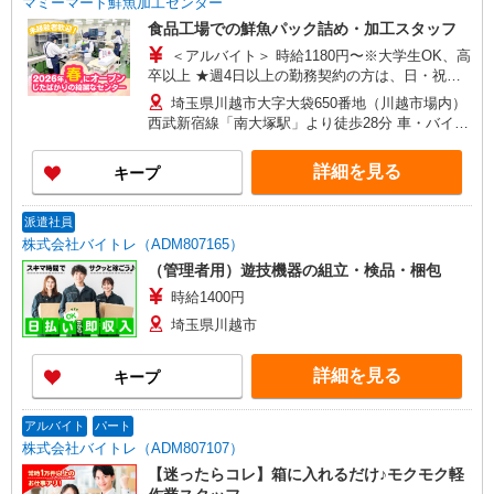
マミーマート鮮魚加工センター
食品工場での鮮魚パック詰め・加工スタッフ
＜アルバイト＞ 時給1180円〜※大学生OK、高
卒以上 ★週4日以上の勤務契約の方は、日・祝日
は時給100円UP！
埼玉県川越市大字大袋650番地（川越市場内）
西武新宿線「南大塚駅」より徒歩28分 車・バイ
ク・自転車通勤可（無料駐車場あり）
詳細を見る
キープ
派遣社員
株式会社バイトレ（ADM807165）
（管理者用）遊技機器の組立・検品・梱包
時給1400円
埼玉県川越市
詳細を見る
キープ
アルバイト
パート
株式会社バイトレ（ADM807107）
【迷ったらコレ】箱に入れるだけ♪モクモク軽