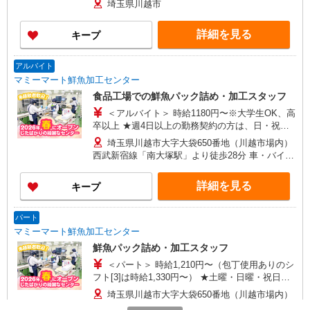
埼玉県川越市
詳細を見る
キープ
アルバイト
マミーマート鮮魚加工センター
食品工場での鮮魚パック詰め・加工スタッフ
＜アルバイト＞ 時給1180円〜※大学生OK、高
卒以上 ★週4日以上の勤務契約の方は、日・祝日
は時給100円ＵＰ！
埼玉県川越市大字大袋650番地（川越市場内）
西武新宿線「南大塚駅」より徒歩28分 車・バイ
ク・自転車通勤可（無料駐車場あり）
詳細を見る
キープ
パート
マミーマート鮮魚加工センター
鮮魚パック詰め・加工スタッフ
＜パート＞ 時給1,210円〜（包丁使用ありのシ
フト[3]は時給1,330円〜） ★土曜・日曜・祝日は
時給100円ＵＰ！
埼玉県川越市大字大袋650番地（川越市場内）
車・バイク・自転車通勤可（無料駐車場あり）