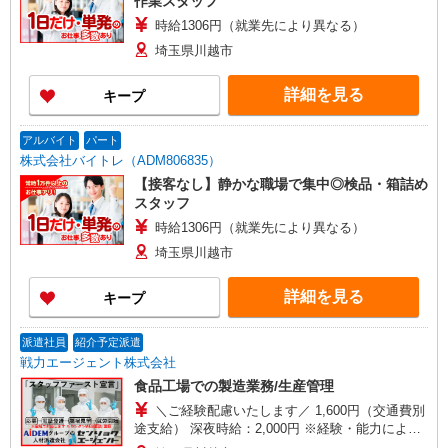
作業スタッフ
時給1306円（就業先により異なる）
埼玉県川越市
詳細を見る
キープ
アルバイト
パート
株式会社バイトレ（ADM806835）
【接客なし】静かな職場で集中◎検品・箱詰め
スタッフ
時給1306円（就業先により異なる）
埼玉県川越市
詳細を見る
キープ
派遣社員
紹介予定派遣
戦力エージェント株式会社
食品工場での製造業務/生産管理
＼ご経験配慮いたします／ 1,600円（交通費別
途支給） 深夜時給：2,000円 ※経験・能力により
異なる