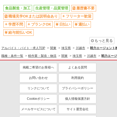
食品製造・加工
生産管理・品質管理
履歴書不要
職場見学OKまたは説明会あり
フリーター歓迎
学歴不問
ブランクOK
日払い
週払い
給与前払いOK
もっと見る
アルバイト・バイト・求人TOP
関東
埼玉県
川越市
戦力エージェント
職種・条件一覧
軽作業・製造・物流
関東
埼玉県
川越市
戦力エージ
掲載ご希望のお客様へ
よくある質問
お問い合わせ
利用規約
リンクについて
プライバシーポリシー
Cookieポリシー
個人情報保護方針
メールサービスについて
サイト運営会社