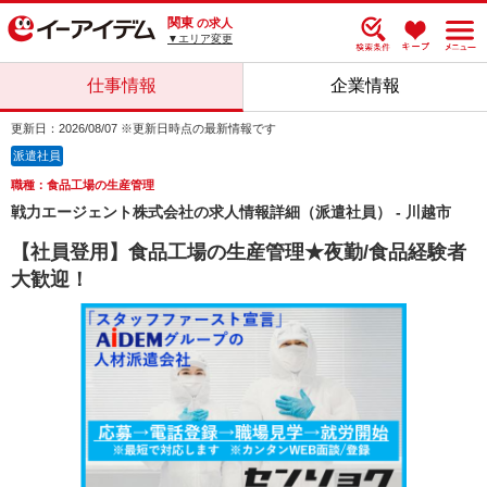
関東
の求人
▼エリア変更
仕事情報
企業情報
更新日：2026/08/07 ※更新日時点の最新情報です
派遣社員
職種：食品工場の生産管理
戦力エージェント株式会社の求人情報詳細（派遣社員） - 川越市
【社員登用】食品工場の生産管理★夜勤/食品経験者
大歓迎！