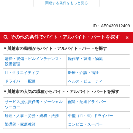
関連する条件をもっと見る
同じ特徴から求人を探す
日払い
副業・WワークOK
交通費支給
社会保険あり
ID：AE0430912409
産休・育休取得実績あり
その他の条件でバイト・アルバイト・パートを探す
川越市の職種からバイト・アルバイト・パートを探す
清掃・警備・ビルメンテナンス・
軽作業・製造・物流
設備管理
IT・クリエイティブ
医療・介護・福祉
ドライバー・配達
ヘルス・ビューティー
川越市の人気の職種からバイト・アルバイト・パートを探す
サービス提供責任者・ソーシャル
配送・配達ドライバー
ワーカー
経理・人事・労務・総務・法務
中型（2t・4t）ドライバー
塾講師・家庭教師
コンビニ・スーパー