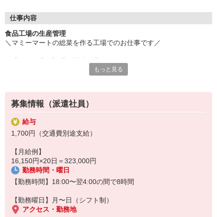
・合意の上正社員登用がございます！
仕事内容
職場見学してから決めて頂けます！
食品工場の生産管理
すぐに勤務できます。
＼マミーマートの総菜を作る工場でのお仕事です／
◆◆◆まずはお気軽にお電話下さい◆◆◆
・盛付け作業や調理、製造作業のチェック
もっと見る
・作業場の片づけ、翌日の準備作業
・商品出荷のチェック
・簡単なPC作業（日時データの更新作業やスケジュール作成）
・その他製造に関わる業務
募集情報（派遣社員）
給与
★就労前に職場見学を行いますので
1,700円（交通費別途支給）
実際に「見て」「触って」みてもらい「1日」の業務としてイメージ
してください★
【月給例】
16,150円×20日＝323,000円
勤務時間・曜日
【勤務時間】18:00〜翌4:00の間で8時間
【勤務曜日】月〜日（シフト制）
アクセス・勤務地