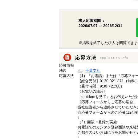
求人応募期間 ：
2026/07/07 ～ 2026/12/31
※掲載を終了した求人は閲覧できま
応募情報
地図
千葉支社
応募方法
（1）『お電話』または『応募フォ
【総合受付】0120-921-871（無料
（受付時間：9:30〜21:00）
〈お電話の場合〉
「e-aidemを見て」とお伝えいた
〈応募フォームからご応募の場合〉
当社担当者から連絡させていただき
◎応募フォームからのご応募は24
↓
（2）面談・登録の実施
お電話でのカンタン登録面談や来社
ご都合のよいお日にちをお聞かせく
↓