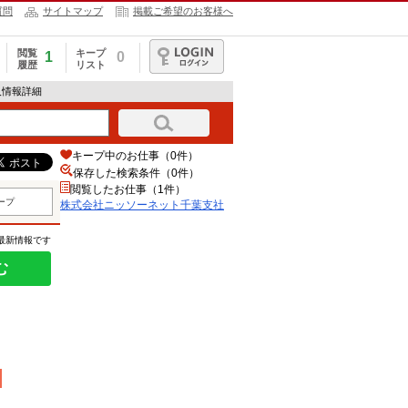
質問
サイトマップ
掲載ご希望のお客様へ
閲覧
キープ
1
0
履歴
リスト
ログイン
人情報詳細
キープ中のお仕事（0件）
保存した検索条件（
0
件）
閲覧したお仕事（1件）
ープ
株式会社ニッソーネット千葉支社
の最新情報です
む