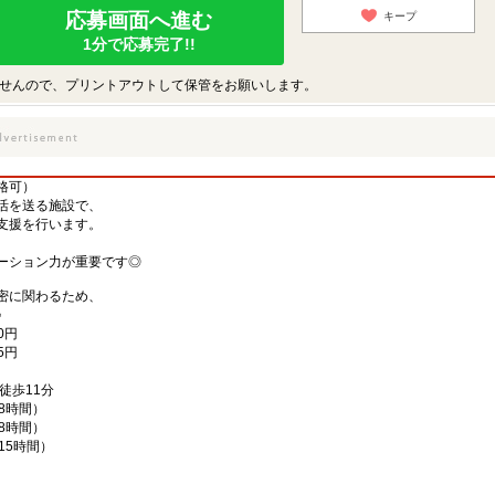
応募画面へ進む
キープ
1分で応募完了!!
せんので、プリントアウトして保管をお願いします。
格可）
活を送る施設で、
支援を行います。
ーション力が重要です◎
密に関わるため、
♪
0円
5円
徒歩11分
働8時間）
働8時間）
働15時間）