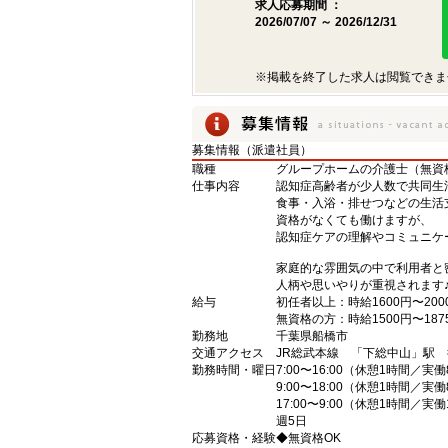
求人応募期間 ：
2026/07/07 ～ 2026/12/31
※掲載を終了した求人は閲覧できま
募集情報（派遣社員）
職種
グループホームの介護士（無資
仕事内容
認知症高齢者が少人数で共同生
食事・入浴・排せつなどの生活
資格がなくても働けますが、
認知症ケアの理解やコミュニケ
家庭的な雰囲気の中で利用者と
人柄や思いやりが重視されます
給与
初任者以上：時給1600円〜200
無資格の方：時給1500円〜187
勤務地
千葉県船橋市
交通アクセス
JR総武本線 「下総中山」駅 
勤務時間・曜日
7:00〜16:00（休憩1時間／実
9:00〜18:00（休憩1時間／実
17:00〜9:00（休憩1時間／実
週5日
応募資格・経験
◆無資格OK