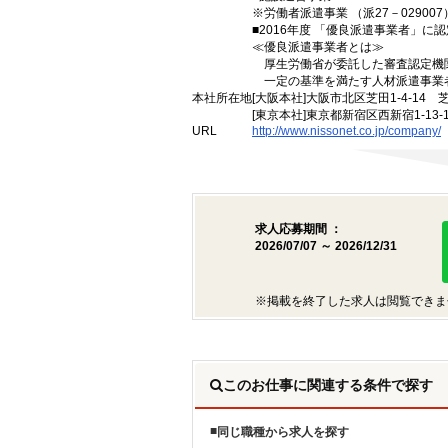
※労働者派遣事業 （派27－029007）
■2016年度 「優良派遣事業者」に認
≪優良派遣事業者とは≫
厚生労働省が委託した審査認定機
一定の基準を満たす人材派遣事業
本社所在地
[大阪本社]大阪市北区芝田1-4-14 
[東京本社]東京都新宿区西新宿1-13
URL
http://www.nissonet.co.jp/company/
求人応募期間 ：
2026/07/07 ～ 2026/12/31
※掲載を終了した求人は閲覧できま
このお仕事に関連する条件で探す
同じ職種から求人を探す