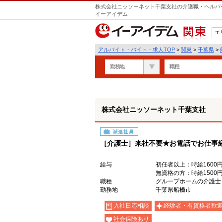
株式会社ニッソーネット千葉支社の介護職・ヘルパー
イーアイデム
エ
関東
アルバイト・バイト・求人TOP
>
関東
>
千葉県
>
勤務地
職種
株式会社ニッソーネット千葉支社
派遣社員
［介護士］来社不要★お電話でお仕事
給与
初任者以上：時給1600円
無資格の方：時給1500円
職種
グループホームの介護士
勤務地
千葉県船橋市
入社日応相談
経験者・有資格者歓
社会保険あり