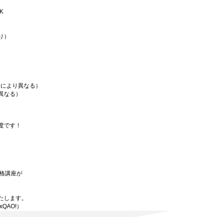
K
り）
場により異なる）
異なる）
度です！
資格講座が
たします。
xQAO!）