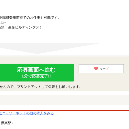
正職員登用前提でのお仕事も可能です。
社≫
葉第一生命ビルディング6F）
応募画面へ進む
キープ
1分で応募完了!!
せんので、プリントアウトして保管をお願いします。
社ニッソーネットの他の求人をみる
と倶楽部）