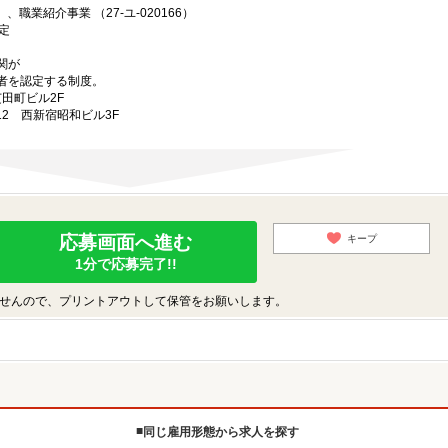
、職業紹介事業 （27-ユ-020166）
定
関が
者を認定する制度。
芝田町ビル2F
-12 西新宿昭和ビル3F
応募画面へ進む
キープ
1分で応募完了!!
せんので、プリントアウトして保管をお願いします。
同じ雇用形態から求人を探す