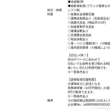
◆未経験OK
◆経験者歓迎♪ブランク復帰もO
休日・休暇
シフト制
待遇
◇各種社会保険完備
◇退職金制度あり（別途規定あ
◇残業代支給（時給25％UP）
◇別途夜勤手当支給
◇健康診断あり
◇交通費全額支給
◇有給休暇あり
◇車・バイク通勤OK！（※職
◇屋内原則禁煙（※職場により
【日払いOK！】
自分のペースに合わせて
日払いでお給料を受け取れる制
使いたい日だけ利用可能です。
※一部条件あり
【資格取得応援制度】
介護福祉士に必須となる
実務者研修（14万円相当）の
0円で取得できます。
※一部条件あり
備考
その他詳細は面談時にお伝えい
お仕事No.（a095F000035DUD