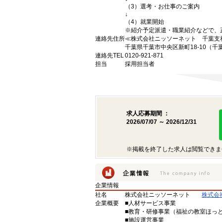
（3）選考・お仕事のご案内
↓
（4）就業開始
※紹介予定派遣・職業紹介などで、
連絡先住所
≪株式会社ニッソーネット 千葉支
千葉県千葉市中央区新町18-10（千
連絡先TEL
0120-921-871
担当
採用担当者
求人応募期間 ：
2026/07/07 ～ 2026/12/31
※掲載を終了した求人は閲覧できま
企業情報
社名
株式会社ニッソーネット
株式会
企業概要
■人材サービス事業
■教育・研修事業（福祉の教室ほっ
■施設運営事業