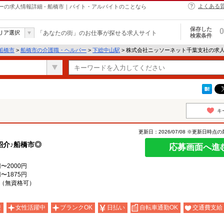
よくある
の求人情報詳細 - 船橋市｜バイト・アルバイトのことなら
保存した
0
リア選択
「あなたの街」のお仕事が探せる求人サイト
検索条件
船橋市
>
船橋市の介護職・ヘルパー
>
下総中山駅
> 株式会社ニッソーネット千葉支社の求
キ
更新日：2026/07/08 ※更新日時点
紹介♪船橋市◎
応募画面へ進
〜2000円
〜1875円
（無資格可）
迎
女性活躍中
ブランクOK
日払い
自転車通勤OK
交通費支給