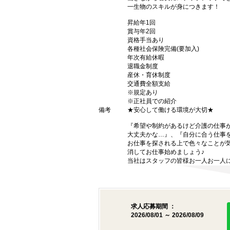
一生物のスキルが身につきます！
昇給年1回
賞与年2回
資格手当あり
各種社会保険完備(要加入)
年次有給休暇
退職金制度
産休・育休制度
交通費全額支給
※規定あり
※正社員での紹介
備考
★安心して働ける環境が大切★
『希望や制約があるけど介護の仕事
大丈夫かな…』、『自分に合う仕事
お仕事を探される上で色々なことが気
消してお仕事始めましょう♪
当社はスタッフの皆様お一人お一人に
求人応募期間 ：
2026/08/01 ～ 2026/08/09