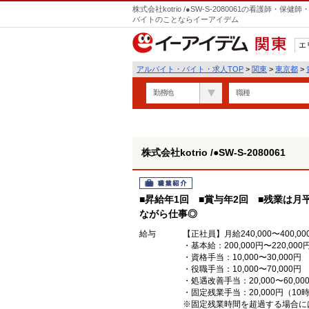
株式会社kotrio /●SW-S-2080061の看護師
バイトのことならイーアイデム
エ
関東
アルバイト・バイト・求人TOP
>
関東
>
東京都
>
勤務地
職種
株式会社kotrio /●SW-S-2080061
職業紹介
■昇給年1回 ■賞与年2回 ■残業は月
ながら仕事◎
給与
【正社員】月給240,000〜400,00
・基本給：200,000円〜220,000
・資格手当：10,000〜30,000円
・役職手当：10,000〜70,000円
・処遇改善手当：20,000〜60
・固定残業手当：20,000円（10
※固定残業時間を超過する場合に