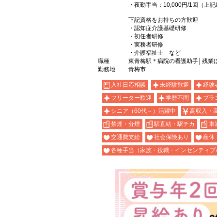
・夜勤手当：10,000円/1回（
下記資格をお持ちの方歓迎
・認知症介護基礎研修
・初任者研修
・実務者研修
・介護福祉士 など
職種
東青梅駅＊病院の看護助手│残業
勤務地
青梅市
入社日応相談
未経験歓迎
経験
フリーター歓迎
学歴不問
ブラ
シニア（60代～）活躍中
高収入・
禁煙・分煙
駅直結・駅チカ
車
交通費支給
社会保険あり
産休
各種手当（家族・役職・インセンティブ