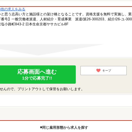
の他の求人をみる
いと思う志高い方と施設様との架け橋となることです。資格支援を無料で実施し、業
一般労働者派遣、人材紹介・育成事業 派遣/派26-300203、紹介/26-ユ-300
小路町843-2 日本生命京都ヤサカビル8F
応募画面へ進む
キープ
1分で応募完了!!
せんので、プリントアウトして保管をお願いします。
同じ雇用形態から求人を探す