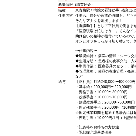
募集情報（職業紹介）
職種
東青梅駅＊病院の看護助手│残業ほ
仕事内容
仕事も、自分や家族の時間も、どち
そんなアナタを応援します！
【看護助手】として正社員で働きま
「医療現場は忙しそう…」そんなイ
助け合いの精神が根付いているので
オンとオフをしっかり切り替えて、
〜仕事内容〜
◆環境維持： 病室の清掃・シーツ交
◆生活介助： 患者様の食事介助・入
◆準備作業： 医療器具のセット、消
◆管理業務： 備品の在庫管理・発注
など
給与
【正社員】月給240,000〜400,000円
・基本給：200,000円〜220,000円
・資格手当：10,000〜30,000円
・役職手当：10,000〜70,000円
・処遇改善手当：20,000〜60,0
・固定残業手当：20,000円（10時間
※固定残業時間を超過する場合には
・夜勤手当：10,000円/1回（上記
下記資格をお持ちの方歓迎
・認知症介護基礎研修