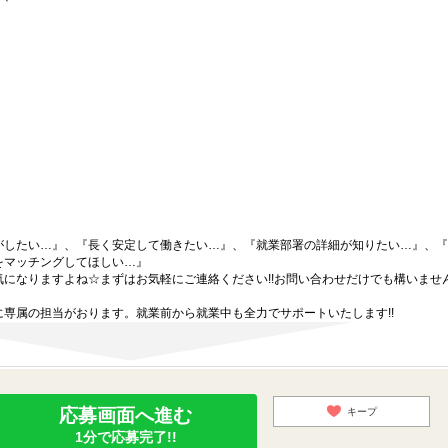
がしたい…』、『長く安定して働きたい…』、『就業部署の詳細が知りたい…』、『
をマッチングしてほしい…』
になりますよね☆まずはお気軽にご連絡ください!!お問い合わせだけでも構いません
専属の担当がおります。就業前から就業中も全力でサポートいたします!!
応募画面へ進む
キープ
1分で応募完了!!