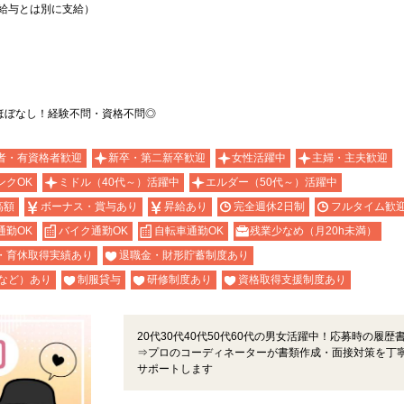
上記給与とは別に支給）
ほぼなし！経験不問・資格不問◎
者・有資格者歓迎
新卒・第二新卒歓迎
女性活躍中
主婦・主夫歓迎
ンクOK
ミドル（40代～）活躍中
エルダー（50代～）活躍中
高額
ボーナス・賞与あり
昇給あり
完全週休2日制
フルタイム歓
通勤OK
バイク通勤OK
自転車通勤OK
残業少なめ（月20h未満）
・育休取得実績あり
退職金・財形貯蓄制度あり
など）あり
制服貸与
研修制度あり
資格取得支援制度あり
20代30代40代50代60代の男女活躍中！応募時の履歴
⇒プロのコーディネーターが書類作成・面接対策を丁
サポートします