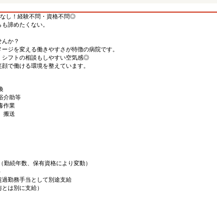
ぼなし！経験不問・資格不問◎
らも諦めたくない。
せんか？
メージを変える働きやすさが特徴の病院です。
、シフトの相談もしやすい空気感◎
笑顔で働ける環境を整えています。
換
浴介助等
毒作業
、搬送
00円（勤続年数、保有資格により変動）
）
超過勤務手当として別途支給
給与とは別に支給）