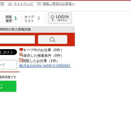
質問
サイトマップ
掲載ご希望のお客様へ
閲覧
キープ
1
0
履歴
リスト
ログイン
-2080061の求人情報詳細
キープ中のお仕事（0件）
保存した検索条件（
0
件）
閲覧したお仕事（1件）
ープ
株式会社kotrio /●SW-S-2080061
の最新情報です
む