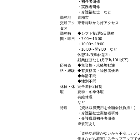
・初任者研修
・実務者研修
・介護福祉士 など
勤務地
青梅市
交通アク
東青梅駅から好アクセス
セス
勤務時
◆シフト制/週5日勤務
間・曜日
・7:00〜16:00
・10:00〜19:00
・16:00〜翌9:00 など
休憩1h/夜勤休憩2h
残業ほぼなし(月平均10H以下)
応募資
◆無資格・未経験歓迎
格・経験
◆有資格者・経験者優遇
◆年齢不問
◆性別不問
休日・休
完全週休2日制
暇
夏季・冬季休暇
有給休暇
など
待遇
【資格取得費用を全額会社負担！】
・介護福祉士実務者研修
・介護職員初任者研修
※規定あり
「資格や経験がないから不安…」と
働きながら着実にステップアップで