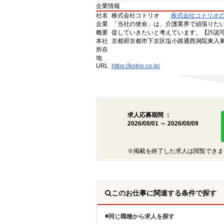
企業情報
社名
株式会社コトリオ
株式会社コトリオ
企業
「当社の使命」は、介護業界で頑張りた
概要
促していきたいと考えています。【許認可番号】
本社
京都府京都市下京区塩小路通西洞院東入東塩
所在
地
URL
https://kotrio.co.jp/
求人応募期間 ：
2026/08/01 ～ 2026/08/09
※掲載を終了した求人は閲覧できま
このお仕事に関連する条件で探す
同じ職種から求人を探す