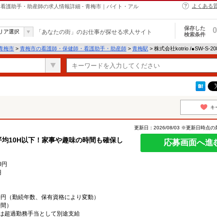
よくある
・保健師・看護助手・助産師の求人情報詳細 - 青梅市｜バイト・アル
保存した
0
リア選択
「あなたの街」のお仕事が探せる求人サイト
検索条件
青梅市
>
青梅市の看護師・保健師・看護助手・助産師
>
青梅駅
> 株式会社kotrio /●SW-S
キ
更新日：2026/08/03 ※更新日時点
平均10H以下！家事や趣味の時間も確保し
応募画面へ進
0円
円
,000円（勤続年数、保有資格により変動）
時間）
は超過勤務手当として別途支給