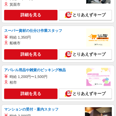
箕面市
派遣社員
株式会社トラストグロース 新宿本社 第1営業部
詳細を見る
とりあえずキープ
グループホームでの介護士
時給：1650円
スーパー資材の仕分け作業スタッフ
東京都江戸川区
時給 1,350円
船橋市
詳細を見る
キープ
詳細を見る
とりあえずキープ
派遣社員
株式会社トラストグロース 新宿本社 第1営業部
有料老人ホームでの夜専介護士
アパレル用品や雑貨のピッキング検品
一夜勤：31,000円〜34,000円 ※資格・経験な
時給 1,200円〜1,500円
どによる
柏市
東京都江戸川区
詳細を見る
とりあえずキープ
詳細を見る
キープ
契約社員
マンションの受付・案内スタッフ
地域密着型有料老人ホーム せらび篠崎/1380000026-031