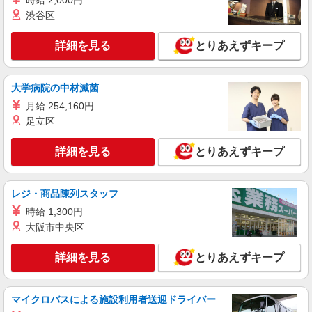
時給 2,000円
介護職員（ヘルパー）（役職なし）
渋谷区
月給208,000円
東京都江戸川区東篠崎1-5-2 バス停「新町商店
詳細を見る
とりあえずキープ
街入口」下車後、徒歩7分
詳細を見る
大学病院の中材滅菌
キープ
月給 254,160円
契約社員
足立区
訪問介護事業所 ソラスト西葛西/1380000021-009
介護職員（ヘルパー）（介護助手）
詳細を見る
とりあえずキープ
月給272,000円
東京都江戸川区西葛西6-9-18
レジ・商品陳列スタッフ
時給 1,300円
詳細を見る
キープ
大阪市中央区
契約社員
詳細を見る
とりあえずキープ
介護付有料老人ホーム ソラスト江戸川グリーンパーク/1380000233-
007
介護職員（ヘルパー）（役職なし）
マイクロバスによる施設利用者送迎ドライバー
月給208,000円