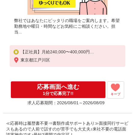
弊社ではあなたにピッタリの職場をご案内します。希望
勤務地や曜日・時間などお気軽にご相談ください。担
当...
【正社員】月給240,000〜400,000円
・基本給：200,000円〜220,000円
東京都江戸川区
・資格手当：10,000〜30,000円
・役職手当：10,000〜70,000円
・処遇改善手当：20,000〜60,000円（勤続年数、保
有資格により変動）
応募画面へ進む
・固定残業手当：20,000円（10時間）
※固定残業時間を超過する場合には超過勤務手当と
1分で応募完了!!
キープ
して別途支給
求人応募期間：2026/08/01～2026/08/09
下記資格をお持ちの方歓迎
・認知症介護基礎研修
・初任者研修
≪応募時は履歴書不要⇒書類作成サポートあり≫面接同行サービ
・実務者研修
スもあるので人前で話すのが苦手でも大丈夫♪来社不要の電話面
・介護福祉士 など
談実施中です♪最短2週間で内定可！