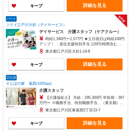
詳細を見る
キープ
NEW
パート
ツクイ江戸川大杉（デイサービス）
デイサービス 介護スタッフ（ケアクルー）
時給1,346円〜1,577円 ★土日祝日は時給100円
アップ！ ・居住支援特別手当:120円/時間含む ※
給与幅は資格・経験等による
東京都江戸川区大杉1-19-8
詳細を見る
キープ
正社員
そんぽの家 葛西/1003aa1
介護スタッフ
【介護福祉士】 月給：295,300円 年収例：397
万円〜 ※職務手当、特別職務手当、（東京都）居
住支援特別手当、働きがい向上手当、日祝手当
東京都江戸川区東葛西5丁目33-7
（月平均2回分）、夜勤手当（月平均5回分）等、
毎月平均的に支払われる手当を含みます。 ※居住
詳細を見る
キープ
支援特別手当は勤続5年目までの方はさらに1万円
支給（再入社は除く） ◎賞与：基本給2.08ヶ月分/