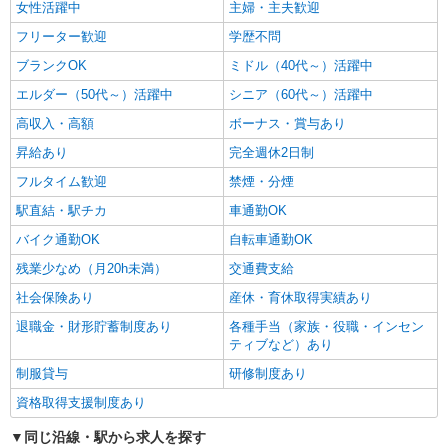
女性活躍中
主婦・主夫歓迎
フリーター歓迎
学歴不問
ブランクOK
ミドル（40代～）活躍中
エルダー（50代～）活躍中
シニア（60代～）活躍中
高収入・高額
ボーナス・賞与あり
昇給あり
完全週休2日制
フルタイム歓迎
禁煙・分煙
駅直結・駅チカ
車通勤OK
バイク通勤OK
自転車通勤OK
残業少なめ（月20h未満）
交通費支給
社会保険あり
産休・育休取得実績あり
退職金・財形貯蓄制度あり
各種手当（家族・役職・インセン
ティブなど）あり
制服貸与
研修制度あり
資格取得支援制度あり
同じ沿線・駅から求人を探す