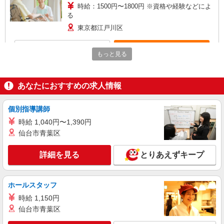
時給：1500円〜1800円 ※資格や経験などによ
る
東京都江戸川区
詳細を見る
キープ
もっと見る
派遣社員
株式会社トラストグロース 新宿本社 第1営業部
あなたにおすすめの求人情報
住宅型有料老人ホームでの夜専介護士
1夜勤：27000円〜32000円 ※資格や経験など
個別指導講師
による
時給 1,040円〜1,390円
東京都江戸川区
仙台市青葉区
詳細を見る
キープ
詳細を見る
とりあえずキープ
職業紹介
株式会社kotrio /●SW-S-2078042
ホールスタッフ
≪葛西駅≫週3勤務〜！プライベートを大切に
時給 1,150円
できるデイSTAFF
仙台市青葉区
時給1550円〜2312円 ＜交通費全支給(ガソリ