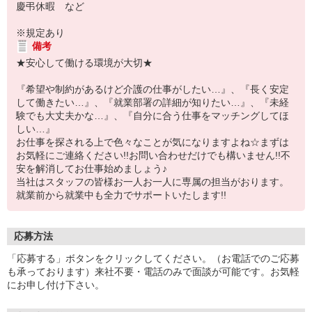
慶弔休暇 など
※規定あり
備考
★安心して働ける環境が大切★
『希望や制約があるけど介護の仕事がしたい…』、『長く安定
して働きたい…』、『就業部署の詳細が知りたい…』、『未経
験でも大丈夫かな…』、『自分に合う仕事をマッチングしてほ
しい…』
お仕事を探される上で色々なことが気になりますよね☆まずは
お気軽にご連絡ください!!お問い合わせだけでも構いません!!不
安を解消してお仕事始めましょう♪
当社はスタッフの皆様お一人お一人に専属の担当がおります。
就業前から就業中も全力でサポートいたします!!
応募方法
「応募する」ボタンをクリックしてください。（お電話でのご応募
も承っております）来社不要・電話のみで面談が可能です。お気軽
にお申し付け下さい。