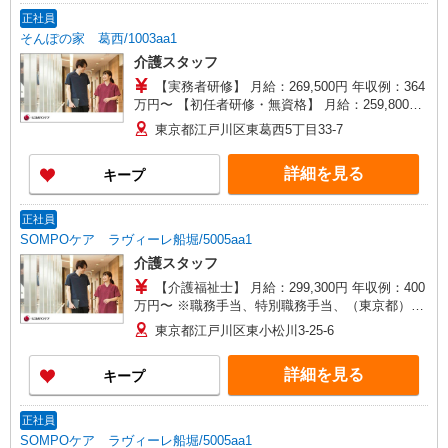
年支給 ◎残業時は別途時間外手当支給（超過1
正社員
分〜）
そんぽの家 葛西/1003aa1
介護スタッフ
【実務者研修】 月給：269,500円 年収例：364
万円〜 【初任者研修・無資格】 月給：259,800円
年収例：351万円〜 ※職務手当、（東京都）居住
東京都江戸川区東葛西5丁目33-7
支援特別手当、働きがい向上手当、日祝手当（月
平均2回分）、夜勤手当（月平均5回分）等、毎月
詳細を見る
キープ
平均的に支払われる手当を含みます。 ※居住支援
特別手当は勤続5年目までの方はさらに1万円支給
（再入社は除く） ◎賞与：基本給2.08ヶ月分/年支
正社員
給 ◎残業時は別途時間外手当支給（超過1分〜）
SOMPOケア ラヴィーレ船堀/5005aa1
介護スタッフ
【介護福祉士】 月給：299,300円 年収例：400
万円〜 ※職務手当、特別職務手当、（東京都）居
住支援特別手当、働きがい向上手当、日祝手当
東京都江戸川区東小松川3-25-6
（月平均2回分）、夜勤手当（月平均4回分）、深
夜勤手当（月平均2回）等、毎月平均的に支払われ
詳細を見る
キープ
る手当を含みます。 ※居住支援特別手当は勤続5
年目までの方はさらに1万円支給（再入社は除く）
◎賞与：基本給2.08ヶ月分/年支給 ◎残業時は別途
正社員
時間外手当支給（超過1分〜）
SOMPOケア ラヴィーレ船堀/5005aa1