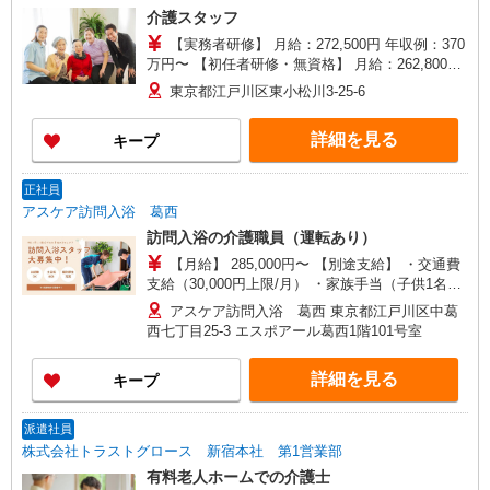
介護スタッフ
【実務者研修】 月給：272,500円 年収例：370
万円〜 【初任者研修・無資格】 月給：262,800円
年収例：355万円〜 ※職務手当、（東京都）居住
東京都江戸川区東小松川3-25-6
支援特別手当、日祝手当（月平均2回分）、夜勤手
当（月平均4回分）、深夜勤手当（月平均2回）
詳細を見る
キープ
等、毎月平均的に支払われる手当を含みます。 ※
居住支援特別手当は勤続5年目までの方はさらに1
万円支給（再入社は除く） ◎賞与：基本給2.08ヶ
正社員
月分/年支給 ◎残業時は別途時間外手当支給（超過
アスケア訪問入浴 葛西
1分〜）
訪問入浴の介護職員（運転あり）
【月給】 285,000円〜 【別途支給】 ・交通費
支給（30,000円上限/月） ・家族手当（子供1名に
つき5,000円） ・資格手当（介護福祉士：計
アスケア訪問入浴 葛西 東京都江戸川区中葛
20,000円UP） ・昇給（評価に応じて毎年4月に実
西七丁目25-3 エスポアール葛西1階101号室
施） ・賞与（夏・冬の年2回） ・残業代全額支給
・退職金制度あり ・キャリアステップ年収モデル
詳細を見る
キープ
（参考値） 一般職（平均勤続年数5年）390万円
事業所長（平均勤続年数10年 2〜3年で所長にな
る人もいます！）500万円 ブロック長（平均勤続
派遣社員
年数13年）650万円 エリア長（平均勤続年数17
株式会社トラストグロース 新宿本社 第1営業部
年）720万円
有料老人ホームでの介護士