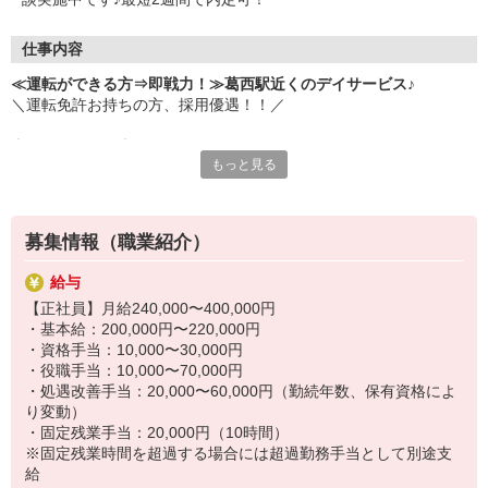
仕事内容
≪運転ができる方⇒即戦力！≫葛西駅近くのデイサービス♪
＼運転免許お持ちの方、採用優遇！！／
◆デイサービス◆
もっと見る
利用者さまの自立した生活に向けた支援。
自立した方が多数です♪
個人に合わせた介助(食事・排せつ等)や機能訓練の支援、送迎、清
掃業務など。
募集情報（職業紹介）
福祉業界初めての方でも安心↓↓
給与
充実した研修制度・先輩スタッフのサポート有◎
【正社員】月給240,000〜400,000円
・基本給：200,000円〜220,000円
●送迎業務は…
・資格手当：10,000〜30,000円
・AT限定可
・役職手当：10,000〜70,000円
・施設近隣のみの送迎
・処遇改善手当：20,000〜60,000円（勤続年数、保有資格によ
・軽/普通/ハイエースなど経験により選択可
り変動）
・固定残業手当：20,000円（10時間）
運転が苦手な方も安心♪
※固定残業時間を超過する場合には超過勤務手当として別途支
不安がある方は気軽にご相談ください◎
給