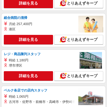
ン代含む)＞
詳細を見る
とりあえずキープ
江戸川区内＊葛西駅チカ
詳細を見る
総合病院の清掃
キープ
月給 257,400円
派遣社員
港区
株式会社kotrio /●SW-H2-2069748
新小岩駅＊年齢不問◎未経験から安定した業界
詳細を見る
とりあえずキープ
へ＊サ高住
時給1650円〜2312円 ＜日払い有/週払い有/交
通費全支給(ガソリン代含む)＞
レジ・商品陳列スタッフ
東京都江戸川区
時給 1,180円
堺市堺区
詳細を見る
キープ
詳細を見る
とりあえずキープ
派遣社員
株式会社トラストグロース 新宿本社 第1営業部
ベルク各店での店内スタッフ
有料老人ホームでの介護士
時給 1,065円
時給：1500円
古河市・佐野市・前橋市・高崎市・伊勢崎市・太田市・館林市・
東京都江戸川区