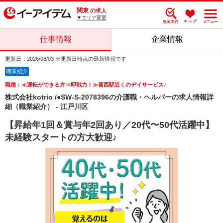
関東
の求人
▼エリア変更
仕事情報
企業情報
更新日：2026/08/03 ※更新日時点の最新情報です
職業紹介
職種：≪運転ができる方⇒即戦力！≫葛西駅近くのデイサービス♪
株式会社kotrio /●SW-S-2078396の介護職・ヘルパーの求人情報詳
細（職業紹介） - 江戸川区
【昇給年1回＆賞与年2回あり／20代〜50代活躍中】
未経験スタートの方大歓迎♪