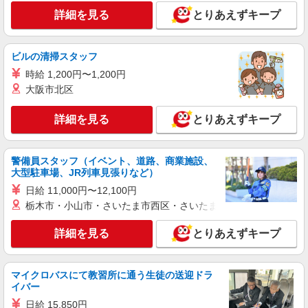
詳細を見る
とりあえずキープ
詳細を見る
キープ
派遣社員
ビルの清掃スタッフ
株式会社kotrio /●SW-H2-2115057
時給 1,200円〜1,200円
篠崎駅⇒キレイな病院で介護補助/事務作業な
大阪市北区
ど
時給1650円〜2312円 ＜日払い有/週払い有/交
詳細を見る
とりあえずキープ
通費全支給(ガソリン代含む)＞
東京都江戸川区
警備員スタッフ（イベント、道路、商業施設、
詳細を見る
大型駐車場、JR列車見張りなど）
キープ
日給 11,000円〜12,100円
派遣社員
栃木市・小山市・さいたま市西区・さいたま市岩槻区・久喜市・
株式会社トラストグロース 新宿本社 第1営業部
詳細を見る
グループホームでの夜専介護士
とりあえずキープ
1夜勤：32000円
東京都江戸川区
マイクロバスにて教習所に通う生徒の送迎ドラ
イバー
詳細を見る
キープ
日給 15,850円