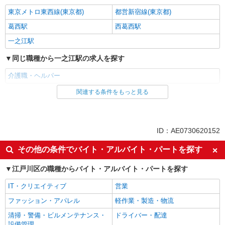
東京メトロ東西線(東京都)
都営新宿線(東京都)
葛西駅
西葛西駅
一之江駅
同じ職種から一之江駅の求人を探す
介護職・ヘルパー
関連する条件をもっと見る
同じ雇用形態から一之江駅の求人を探す
職業紹介
同じ特徴から一之江駅の求人を探す
ID：AE0730620152
入社日応相談
未経験歓迎
その他の条件でバイト・アルバイト・パートを探す
経験者・有資格者歓迎
新卒・第二新卒歓迎
江戸川区の職種からバイト・アルバイト・パートを探す
女性活躍中
主婦・主夫歓迎
IT・クリエイティブ
営業
フリーター歓迎
学歴不問
ファッション・アパレル
軽作業・製造・物流
ブランクOK
ミドル（40代～）活躍中
清掃・警備・ビルメンテナンス・
ドライバー・配達
エルダー（50代～）活躍中
シニア（60代～）活躍中
設備管理