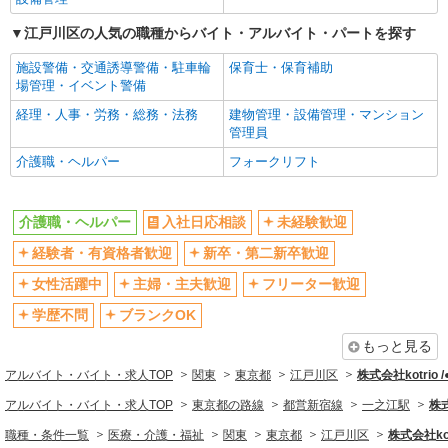
高収入・高額
ボーナス・賞与あり
江戸川区の人気の職種からバイト・アルバイト・パートを探す
昇給あり
完全週休2日制
施設警備・交通誘導警備・駐車輪
保育士・保育補助
フルタイム歓迎
禁煙・分煙
場管理・イベント警備
駅直結・駅チカ
車通勤OK
経理・人事・労務・総務・法務
建物管理・設備管理・マンション
バイク通勤OK
自転車通勤OK
管理員
残業少なめ（月20h未満）
交通費支給
介護職・ヘルパー
フォークリフト
社会保険あり
産休・育休取得実績あり
退職金・財形貯蓄制度あり
各種手当（家族・役職・インセン
介護職・ヘルパー
入社日応相談
未経験歓迎
ティブなど）あり
経験者・有資格者歓迎
新卒・第二新卒歓迎
制服貸与
研修制度あり
女性活躍中
主婦・主夫歓迎
フリーター歓迎
資格取得支援制度あり
学歴不問
ブランクOK
同じ職種から求人を探す
もっと見る
医療・介護・福祉
アルバイト・バイト・求人TOP
関東
東京都
江戸川区
株式会社kotrio 
介護職・ヘルパー
アルバイト・バイト・求人TOP
東京都の路線
都営新宿線
一之江駅
株式
同じ特徴から求人を探す
職種・条件一覧
医療・介護・福祉
関東
東京都
江戸川区
株式会社kot