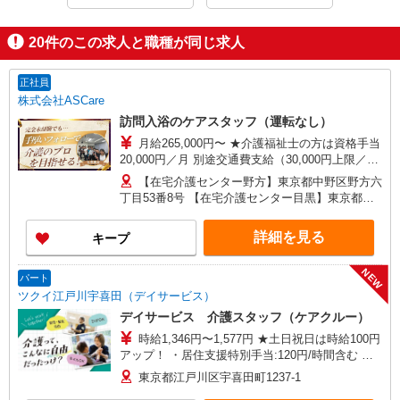
20
件のこの求人と職種が同じ求人
正社員
株式会社ASCare
訪問入浴のケアスタッフ（運転なし）
月給265,000円〜 ★介護福祉士の方は資格手当
20,000円／月 別途交通費支給（30,000円上限／
月） 別途残業手当（月平均残業時間15時間）残業
【在宅介護センター野方】東京都中野区野方六
代全額支給
丁目53番8号 【在宅介護センター目黒】東京都目
黒区中根一丁目9番7号 都立大川井ビル101号室
【在宅介護センター小岩】東京都江戸川区西小岩
詳細を見る
キープ
四丁目14-6 メゾン司1階1F号室 【在宅介護セン
ター西東京】東京都西東京市西原町一丁目4-6 サ
NEW
ンハイツ101号室 【在宅介護センター石神井】東
パート
京都練馬区石神井町三丁目18-4 ユービル102号
ツクイ江戸川宇喜田（デイサービス）
【在宅介護センター大田】東京都大田区蒲田二丁
デイサービス 介護スタッフ（ケアクルー）
目19-8
時給1,346円〜1,577円 ★土日祝日は時給100円
アップ！ ・居住支援特別手当:120円/時間含む ※
給与幅は資格・経験等による
東京都江戸川区宇喜田町1237-1