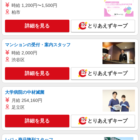
キープ
時給 1,200円〜1,500円
柏市
職業紹介
株式会社kotrio /●SW-S-2078175
詳細を見る
とりあえずキープ
拝島＊高日収＊高齢者向け住宅の看護師＊パー
ト勤務
時給2400円〜＜交通費全額支給(ガソリン代含
マンションの受付・案内スタッフ
む)＞
時給 2,000円
昭島市
渋谷区
詳細を見る
キープ
詳細を見る
とりあえずキープ
派遣社員
株式会社kotrio /●TC-H-1894948
大学病院の中材滅菌
＜高時給＞昭島駅近くの病院で安定した働き方
月給 254,160円
を★看護助手♪
足立区
時給1600円〜2250円 ＜日払い有/週払い有/交
通費全支給(ガソリン代含む)＞
詳細を見る
とりあえずキープ
昭島市 ※最寄り駅：昭島
詳細を見る
キープ
レジ・商品陳列スタッフ