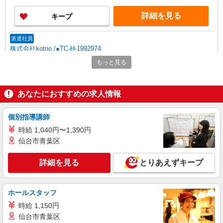
により変動） ・固定残業手当：20,000円（10時
詳細を見る
キープ
間） ※固定残業時間を超過する場合には超過勤務
手当として別途支給 ・夜勤手当：10,000円/1回
（上記給与とは別に支給） 下記資格をお持ちの方
派遣社員
歓迎 ・認知症介護基礎研修 ・初任者研修 ・実務
株式会社kotrio /●TC-H-1992974
者研修 ・介護福祉士 など
昭島駅＊看護助手＊日払いOK！推し活の軍資
もっと見る
金も即ゲット◎
時給1600円〜2250円 ＜日払い有/週払い有/交
通費全支給(ガソリン代含む)＞
あなたにおすすめの求人情報
昭島市 最寄り駅：昭島
個別指導講師
詳細を見る
キープ
時給 1,040円〜1,390円
仙台市青葉区
職業紹介
株式会社kotrio /●SW-S-2096642
詳細を見る
とりあえずキープ
定員で即終了！時給2400円〜★昭島駅＊高級
老人ホームの看護師
時給2400円〜＜交通費全額支給(ガソリン代含
ホールスタッフ
む)＞
時給 1,150円
東京都昭島市
仙台市青葉区