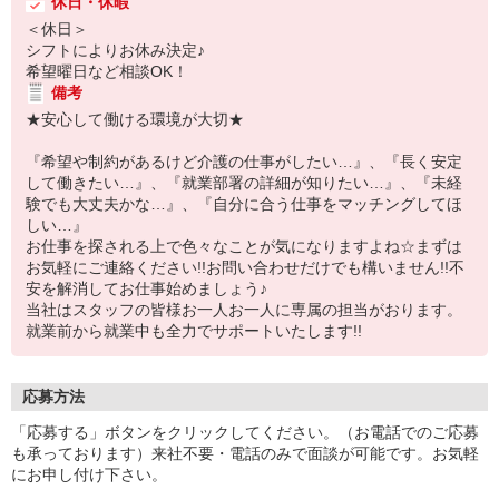
休日・休暇
＜休日＞
シフトによりお休み決定♪
希望曜日など相談OK！
備考
★安心して働ける環境が大切★
『希望や制約があるけど介護の仕事がしたい…』、『長く安定
して働きたい…』、『就業部署の詳細が知りたい…』、『未経
験でも大丈夫かな…』、『自分に合う仕事をマッチングしてほ
しい…』
お仕事を探される上で色々なことが気になりますよね☆まずは
お気軽にご連絡ください!!お問い合わせだけでも構いません!!不
安を解消してお仕事始めましょう♪
当社はスタッフの皆様お一人お一人に専属の担当がおります。
就業前から就業中も全力でサポートいたします!!
応募方法
「応募する」ボタンをクリックしてください。（お電話でのご応募
も承っております）来社不要・電話のみで面談が可能です。お気軽
にお申し付け下さい。