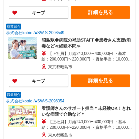
善手当：20,000〜60,000円（勤続年数、保有資格
により変動） ・固定残業手当：20,000円（10時
詳細を見る
キープ
間） ※固定残業時間を超過する場合には超過勤務
手当として別途支給 ・夜勤手当：10,000円/1回
（上記給与とは別に支給） 下記資格をお持ちの方
職業紹介
歓迎 ・認知症介護基礎研修 ・初任者研修 ・実務
株式会社kotrio /●SW-S-2098549
者研修 ・介護福祉士 など
昭島駅◆病院の補助STAFF◆患者さん支援/消
毒など≪経験不問≫
【正社員】月給240,000〜400,000円 ・基本
給：200,000円〜220,000円 ・資格手当：10,000〜
30,000円 ・役職手当：10,000〜70,000円 ・処遇改
東京都昭島市
善手当：20,000〜60,000円（勤続年数、保有資格
により変動） ・固定残業手当：20,000円（10時
詳細を見る
キープ
間） ※固定残業時間を超過する場合には超過勤務
手当として別途支給 ・夜勤手当：10,000円/1回
（上記給与とは別に支給） 下記資格をお持ちの方
職業紹介
歓迎 ・認知症介護基礎研修 ・初任者研修 ・実務
株式会社kotrio /●SW-S-2098054
者研修 ・介護福祉士 など
看護師さんのサポート担当＊未経験OK！きれ
いな病院で介助など＊
【正社員】月給240,000〜400,000円 ・基本
給：200,000円〜220,000円 ・資格手当：10,000〜
30,000円 ・役職手当：10,000〜70,000円 ・処遇改
東京都昭島市
善手当：20,000〜60,000円（勤続年数、保有資格