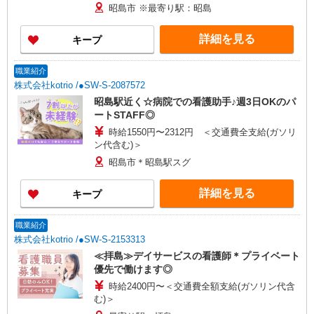
昭島市 ※最寄り駅：昭島
詳細を見る
キープ
職業紹介
株式会社kotrio /●SW-S-2087572
昭島駅近く☆病院での看護助手♪週3日OKのパ
ートSTAFF◎
時給1550円〜2312円 ＜交通費全支給(ガソリ
ン代含む)＞
昭島市＊昭島駅スグ
詳細を見る
キープ
職業紹介
株式会社kotrio /●SW-S-2153313
≪拝島≫デイサービスの看護師＊プライベート
優先で働けます◎
時給2400円〜＜交通費全額支給(ガソリン代含
む)＞