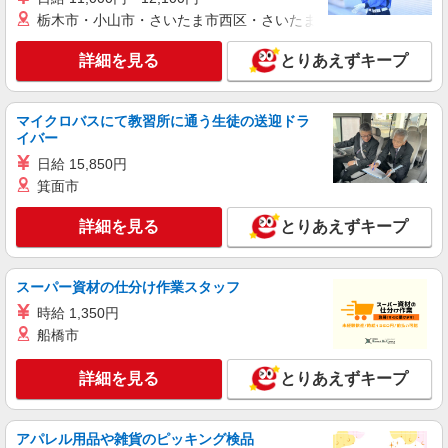
詳細を見る
キープ
間） ※固定残業時間を超過する場合には超過勤務
栃木市・小山市・さいたま市西区・さいたま市岩槻区・久喜市・
手当として別途支給 ・夜勤手当：10,000円/1回
（上記給与とは別に支給） 下記資格をお持ちの方
職業紹介
詳細を見る
とりあえずキープ
歓迎 ・認知症介護基礎研修 ・初任者研修 ・実務
株式会社kotrio /●SW-S-2098588
者研修 ・介護福祉士 など
拝島駅◆病院の補助STAFF◆患者さん支援/消
毒など≪経験不問≫
マイクロバスにて教習所に通う生徒の送迎ドラ
イバー
【正社員】月給240,000〜400,000円 ・基本
給：200,000円〜220,000円 ・資格手当：10,000〜
日給 15,850円
30,000円 ・役職手当：10,000〜70,000円 ・処遇改
東京都昭島市
箕面市
善手当：20,000〜60,000円（勤続年数、保有資格
により変動） ・固定残業手当：20,000円（10時
詳細を見る
とりあえずキープ
詳細を見る
キープ
間） ※固定残業時間を超過する場合には超過勤務
手当として別途支給 ・夜勤手当：10,000円/1回
（上記給与とは別に支給） 下記資格をお持ちの方
職業紹介
歓迎 ・認知症介護基礎研修 ・初任者研修 ・実務
スーパー資材の仕分け作業スタッフ
株式会社kotrio /●SW-S-2078472
者研修 ・介護福祉士 など
時給 1,350円
拝島駅☆子育て世代活躍！綺麗な病院で補助業
船橋市
務☆未経験OK♪
時給1550円〜2312円 ＜交通費全支給(ガソリ
詳細を見る
とりあえずキープ
ン代含む)＞
昭島市
アパレル用品や雑貨のピッキング検品
詳細を見る