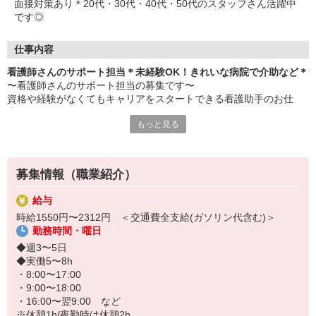
面接対策あり＊20代・30代・40代・50代のスタッフさん活躍中
です◎
仕事内容
看護師さんのサポート担当＊未経験OK！きれいな病院で介助など＊
〜看護師さんのサポート担当の募集です〜
資格や経験がなくてもキャリアをスタートできる看護助手のお仕
事。
もっと見る
◆主な仕事内容
＊患者さんの身の回りのお世話
食事、お風呂、着換えなどのサポート（生活介助）
募集情報（職業紹介）
＊病院内の環境整備
ベッドメイキング、タオルや石?の補充、共有スペースの清掃など
給与
＊看護師のサポート
時給1550円〜2312円 ＜交通費全支給(ガソリン代含む)＞
検査室への誘導や付き添い、 医療器具の準備や片付けなど
勤務時間・曜日
これらの業務を通じて、看護師さんが医療行為に専念できるよう支
◆週3〜5日
えることが、看護助手の大切な役割です◎
◆実働5〜8h
・8:00〜17:00
未経験でも医療福祉業界にチャレンジしてみたい方、誰かのために
・9:00〜18:00
働くことにやりがいを感じる方、大歓迎です◎
・16:00〜翌9:00 など
※休憩1h/夜勤時は休憩2h