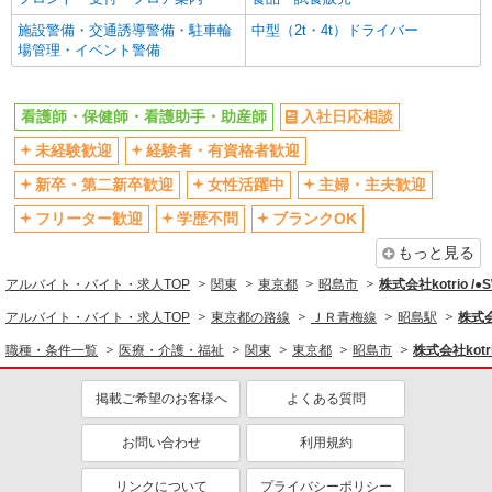
駅直結・駅チカ
車通勤OK
施設警備・交通誘導警備・駐車輪
中型（2t・4t）ドライバー
バイク通勤OK
自転車通勤OK
場管理・イベント警備
残業少なめ（月20h未満）
交通費支給
社会保険あり
産休・育休取得実績あり
看護師・保健師・看護助手・助産師
入社日応相談
退職金・財形貯蓄制度あり
各種手当（家族・役職・インセン
未経験歓迎
経験者・有資格者歓迎
ティブなど）あり
制服貸与
研修制度あり
新卒・第二新卒歓迎
女性活躍中
主婦・主夫歓迎
資格取得支援制度あり
フリーター歓迎
学歴不問
ブランクOK
同じ職種から求人を探す
もっと見る
アルバイト・バイト・求人TOP
関東
東京都
昭島市
株式会社kotrio /
医療・介護・福祉
アルバイト・バイト・求人TOP
東京都の路線
ＪＲ青梅線
昭島駅
株式会
看護師・保健師・看護助手・助産師
職種・条件一覧
医療・介護・福祉
関東
東京都
昭島市
株式会社kotr
同じ特徴から求人を探す
掲載ご希望のお客様へ
よくある質問
未経験歓迎
ミドル（40代～）活躍中
ボーナス・賞与あり
車通勤OK
お問い合わせ
利用規約
交通費支給
社会保険あり
リンクについて
プライバシーポリシー