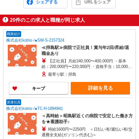
シェアする
URLをシェア
20
件のこの求人と職種が同じ求人
職業紹介
株式会社kotrio /●SW-S-2157324
≪拝島駅≫病院で正社員！賞与年2回/昇給/退
職金あり
【正社員】月給240,000〜400,000円 ・基本
給：200,000円〜220,000円 ・資格手当：10,000〜
30,000円 ・役職手当：10,000〜70,000円 ・処遇改
最寄り駅：拝島
善手当：20,000〜60,000円（勤続年数、保有資格
により変動） ・固定残業手当：20,000円（10時
詳細を見る
キープ
間） ※固定残業時間を超過する場合には超過勤務
手当として別途支給 ・夜勤手当：10,000円/1回
（上記給与とは別に支給） 下記資格をお持ちの方
派遣社員
歓迎 ・認知症介護基礎研修 ・初任者研修 ・実務
株式会社kotrio /●TC-H-1894941
者研修 ・介護福祉士 など
＜高時給＞昭島駅近くの病院で安定した働き方
を★看護助手♪
時給1600円〜2250円 ＜日払い有/週払い有/交
通費全支給(ガソリン代含む)＞