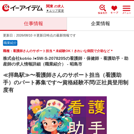
関東
の求人
▼エリア変更
仕事情報
企業情報
更新日：2026/08/10 ※更新日時点の最新情報です
職業紹介
職種：看護師さんのサポート担当＊未経験OK！きれいな病院で介助など＊
株式会社kotrio /●SW-S-2078205の看護師・保健師・看護助手・助
産師の求人情報詳細（職業紹介） - 昭島市
≪拝島駅≫〜看護師さんのサポート担当（看護助
手）のパート募集です〜資格経験不問/正社員登用制
度有