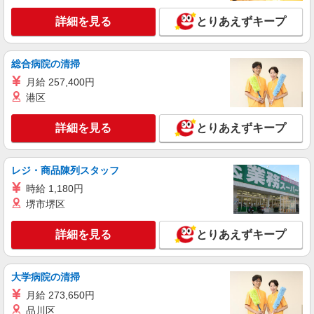
詳細を見る
キープ
詳細を見る
とりあえずキープ
派遣社員
株式会社kotrio /●TC-H-1908434
総合病院の清掃
≪昭島駅／看護助手≫子育て世代活躍中！働き
月給 257,400円
やすい環境♪
港区
時給1600円〜2250円 ＜日払い有/週払い有/交
通費全支給(ガソリン代含む)＞
詳細を見る
とりあえずキープ
昭島市 最寄り駅：昭島
レジ・商品陳列スタッフ
詳細を見る
キープ
時給 1,180円
派遣社員
堺市堺区
株式会社kotrio /●TC-H-1993024
昭島駅｜家庭と両立できる＊デイサービス看護
詳細を見る
とりあえずキープ
師【夜勤なし】
時給2000〜2500円＜日払い有/経験者優遇/交通
大学病院の清掃
費全支給(ガソリン代含む)＞
昭島市 最寄り駅：昭島
月給 273,650円
品川区