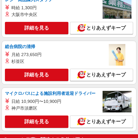
時給 1,300円
職業紹介
大阪市中央区
株式会社kotrio /●SW-S-2096681
定員で即終了！時給2400円〜★拝島駅＊高級
詳細を見る
とりあえずキープ
老人ホームの看護師
時給2400円〜＜交通費全額支給(ガソリン代含
む)＞
総合病院の清掃
東京都昭島市
月給 273,650円
杉並区
詳細を見る
キープ
詳細を見る
とりあえずキープ
派遣社員
株式会社kotrio /●TC-H-2010736
≪拝島駅≫年齢不問！０からスタートでも活躍
マイクロバスによる施設利用者送迎ドライバー
できる看護助手♪
日給 10,900円〜10,900円
時給1600円〜2250円 ＜日払い有/週払い有/交
神戸市須磨区
通費全支給(ガソリン代含む)＞
昭島市松原町 【最寄り:拝島駅】
詳細を見る
とりあえずキープ
詳細を見る
キープ