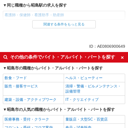
同じ職種から昭島駅の求人を探す
看護師・保健師・看護助手・助産師
関連する条件をもっと見る
同じ雇用形態から昭島駅の求人を探す
職業紹介
同じ特徴から昭島駅の求人を探す
ID：AE0806900649
入社日応相談
未経験歓迎
その他の条件でバイト・アルバイト・パートを探す
経験者・有資格者歓迎
新卒・第二新卒歓迎
昭島市の職種からバイト・アルバイト・パートを探す
女性活躍中
主婦・主夫歓迎
飲食・フード
ヘルス・ビューティー
フリーター歓迎
学歴不問
販売・接客サービス
清掃・警備・ビルメンテナンス・
ブランクOK
ミドル（40代～）活躍中
設備管理
エルダー（50代～）活躍中
シニア（60代～）活躍中
建築・設備・アクティブワーク
IT・クリエイティブ
高収入・高額
ボーナス・賞与あり
昭島市の人気の職種からバイト・アルバイト・パートを探す
昇給あり
完全週休2日制
医療事務・受付・クラーク
量販店・大型SC・百貨店
フルタイム歓迎
禁煙・分煙
フロント・受付・フロア案内
食品・試食販売