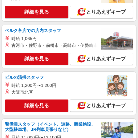
詳細を見る
キープ
詳細を見る
とりあえずキープ
職業紹介
株式会社kotrio /●SW-S-2097467
ベルク各店での店内スタッフ
≪正社員≫昭島駅＊看護助手としてキャリアを
築くチャンス！
時給 1,065円
古河市・佐野市・前橋市・高崎市・伊勢崎市・太田市・館林市・
【正社員】月給240,000〜400,000円 ・基本
給：200,000円〜220,000円 ・資格手当：10,000〜
30,000円 ・役職手当：10,000〜70,000円 ・処遇改
詳細を見る
とりあえずキープ
東京都昭島市
善手当：20,000〜60,000円（勤続年数、保有資格
により変動） ・固定残業手当：20,000円（10時
詳細を見る
キープ
間） ※固定残業時間を超過する場合には超過勤務
ビルの清掃スタッフ
手当として別途支給 ・夜勤手当：10,000円/1回
（上記給与とは別に支給） 下記資格をお持ちの方
時給 1,200円〜1,200円
職業紹介
歓迎 ・認知症介護基礎研修 ・初任者研修 ・実務
大阪市北区
株式会社kotrio /●SW-S-2098093
者研修 ・介護福祉士 など
看護師さんのサポート担当＊未経験OK！きれ
詳細を見る
とりあえずキープ
いな病院で介助など＊
【正社員】月給240,000〜400,000円 ・基本
給：200,000円〜220,000円 ・資格手当：10,000〜
警備員スタッフ（イベント、道路、商業施設、
30,000円 ・役職手当：10,000〜70,000円 ・処遇改
東京都昭島市
大型駐車場、JR列車見張りなど）
善手当：20,000〜60,000円（勤続年数、保有資格
により変動） ・固定残業手当：20,000円（10時
日給 11,000円〜12,100円