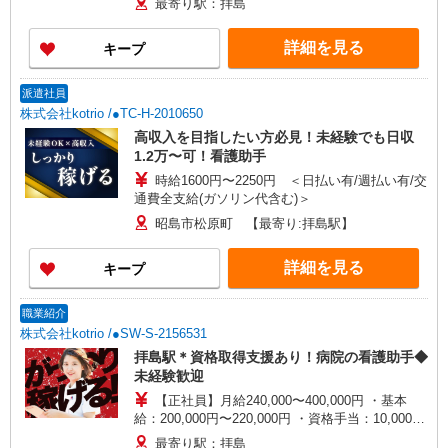
最寄り駅：拝島
詳細を見る
キープ
派遣社員
株式会社kotrio /●TC-H-2010650
高収入を目指したい方必見！未経験でも日収
1.2万〜可！看護助手
時給1600円〜2250円 ＜日払い有/週払い有/交
通費全支給(ガソリン代含む)＞
昭島市松原町 【最寄り:拝島駅】
詳細を見る
キープ
職業紹介
株式会社kotrio /●SW-S-2156531
拝島駅＊資格取得支援あり！病院の看護助手◆
未経験歓迎
【正社員】月給240,000〜400,000円 ・基本
給：200,000円〜220,000円 ・資格手当：10,000〜
30,000円 ・役職手当：10,000〜70,000円 ・処遇改
最寄り駅：拝島