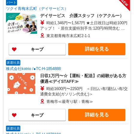
NEW
パート
ツクイ青梅末広町（デイサービス）
デイサービス 介護スタッフ（ケアクルー）
時給1,346円〜1,567円 ★土日祝日は時給100円
アップ！ ・居住支援特別手当:120円/時間含む ※
給与幅は資格・経験等による
東京都青梅市末広町2-1-1
詳細を見る
キープ
派遣社員
株式会社kotrio /●TC-H-1854888
日収1万円〜☆【運転・配送】の経験がある方
優遇≪デイSTAFF≫
時給1600円〜2250円 ＜日払い有/週払い有/交
通費全支給(ガソリン代含む)＞
青梅市≪最寄り駅：青梅≫
詳細を見る
キープ
派遣社員