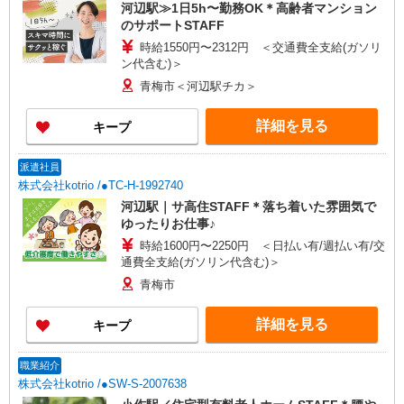
河辺駅≫1日5h〜勤務OK＊高齢者マンション
のサポートSTAFF
時給1550円〜2312円 ＜交通費全支給(ガソリ
ン代含む)＞
青梅市＜河辺駅チカ＞
詳細を見る
キープ
派遣社員
株式会社kotrio /●TC-H-1992740
河辺駅｜サ高住STAFF＊落ち着いた雰囲気で
ゆったりお仕事♪
時給1600円〜2250円 ＜日払い有/週払い有/交
通費全支給(ガソリン代含む)＞
青梅市
詳細を見る
キープ
職業紹介
株式会社kotrio /●SW-S-2007638