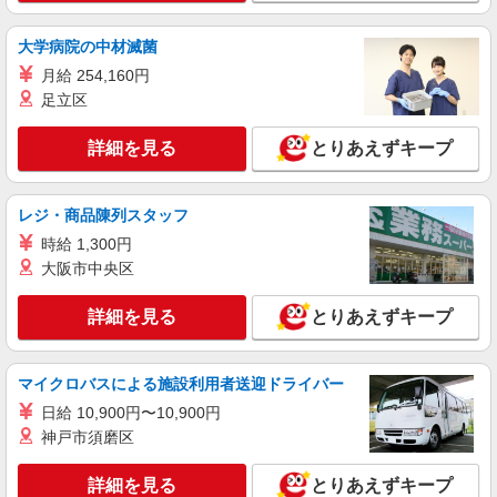
給：200,000円〜220,000円 ・資格手当：10,000〜
30,000円 ・役職手当：10,000〜70,000円 ・処遇改
青梅市＜河辺駅チカ＞
大学病院の中材滅菌
善手当：20,000〜60,000円（勤続年数、保有資格
により変動） ・固定残業手当：20,000円（10時
月給 254,160円
詳細を見る
キープ
間） ※固定残業時間を超過する場合には超過勤務
足立区
手当として別途支給 下記資格をお持ちの方歓迎 ・
認知症介護基礎研修 ・初任者研修 ・実務者研修
派遣社員
詳細を見る
とりあえずキープ
・介護福祉士 など
株式会社kotrio /●TC-H-1883020
東青梅駅チカ≫稼げる◎シニアマンション
STAFF！日勤のみ/夜勤可
レジ・商品陳列スタッフ
時給1600円〜2250円 ＜日払い有/週払い有/交
時給 1,300円
通費全支給(ガソリン代含む)＞
大阪市中央区
青梅市｜最寄駅：東青梅
詳細を見る
とりあえずキープ
詳細を見る
キープ
マイクロバスによる施設利用者送迎ドライバー
派遣社員
株式会社kotrio /●TC-H-1882955
日給 10,900円〜10,900円
東青梅駅≫高収入！シニア向け高級マンション
神戸市須磨区
職員募集＊.・：゜
時給1600円〜2250円 ＜日払い有/週払い有/交
詳細を見る
とりあえずキープ