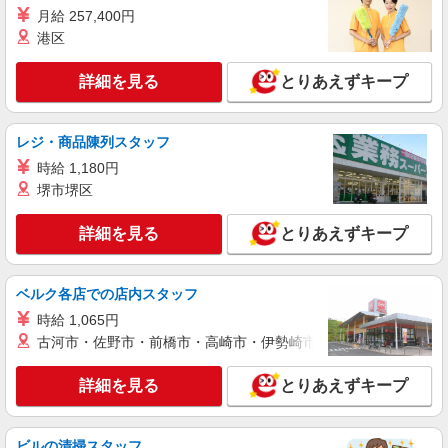
シニア向け住宅STAFF
月給 257,400円
時給1550円〜2312円 ＜交通費全支給(ガソリ
港区
ン代含む)＞
青梅市
詳細を見る
とりあえずキープ
詳細を見る
キープ
レジ・商品陳列スタッフ
時給 1,180円
派遣社員
株式会社kotrio /●TC-H-1978195
堺市堺区
<河辺>高時給&シフト柔軟でいいとこ取り♪サ
高住の補助STAFF
詳細を見る
とりあえずキープ
時給1600円〜2250円 ＜日払い有/週払い有/交
通費全支給(ガソリン代含む)＞
ベルク各店での店内スタッフ
青梅市 ≪最寄駅：河辺≫
時給 1,065円
古河市・佐野市・前橋市・高崎市・伊勢崎市・太田市・館林市・
詳細を見る
キープ
詳細を見る
とりあえずキープ
職業紹介
株式会社kotrio /●SW-S-1868837
高級シニアマンションで見回り/生活サポート
ビルの清掃スタッフ