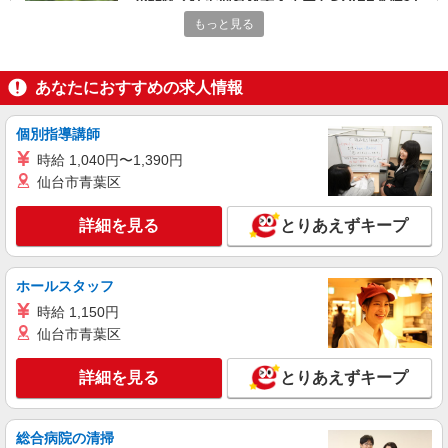
小作駅／住宅型有料老人ホームSTAFF＊腰や
膝への負担少なめ◎
もっと見る
時給1550円〜2312円 ＜交通費全支給(ガソリ
ン代含む)＞
あなたにおすすめの求人情報
青梅市
詳細を見る
キープ
個別指導講師
時給 1,040円〜1,390円
派遣社員
仙台市青葉区
株式会社kotrio /●TC-H-2011027
河辺駅＊年齢不問◎未経験から安定した業界へ
詳細を見る
とりあえずキープ
＊サ高住
時給1600円〜2250円 ＜日払い有/週払い有/交
通費全支給(ガソリン代含む)＞
ホールスタッフ
青梅市
時給 1,150円
仙台市青葉区
詳細を見る
キープ
詳細を見る
とりあえずキープ
職業紹介
株式会社kotrio /●SW-S-2078110
総合病院の清掃
★高収入★未経験でも高時給1550円〜｜高級