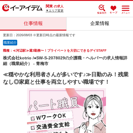
関東
の求人
▼エリア変更
仕事情報
企業情報
更新日：2026/08/03 ※更新日時点の最新情報です
職業紹介
職種：≪河辺駅≫週3勤務〜！プライベートを大切にできるデイSTAFF
株式会社kotrio /●SW-S-2078029の介護職・ヘルパーの求人情報詳
細（職業紹介） - 青梅市
≪穏やかな利用者さんが多いです♪≫日勤のみ！残業
なし◎家庭と仕事を両立しやすい職場です！