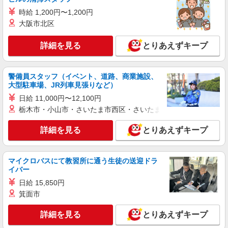
等
時給 1,200円〜1,200円
時給1550円〜2312円 ＜交通費全支給(ガソリ
大阪市北区
ン代含む)＞
東京都青梅市
詳細を見る
とりあえずキープ
詳細を見る
キープ
警備員スタッフ（イベント、道路、商業施設、
職業紹介
大型駐車場、JR列車見張りなど）
株式会社kotrio /●SW-S-2078230
日給 11,000円〜12,100円
シニア住宅のパートSTAFF◎日常のお手伝い
栃木市・小山市・さいたま市西区・さいたま市岩槻区・久喜市・
を担当！時短勤務OK
時給1550円〜2312円 ＜交通費全支給(ガソリ
詳細を見る
とりあえずキープ
ン代含む)＞
青梅市
マイクロバスにて教習所に通う生徒の送迎ドラ
イバー
詳細を見る
キープ
日給 15,850円
箕面市
派遣社員
株式会社トラストグロース 新宿本社 第3営業部
詳細を見る
とりあえずキープ
特別養護老人ホームでの介護士