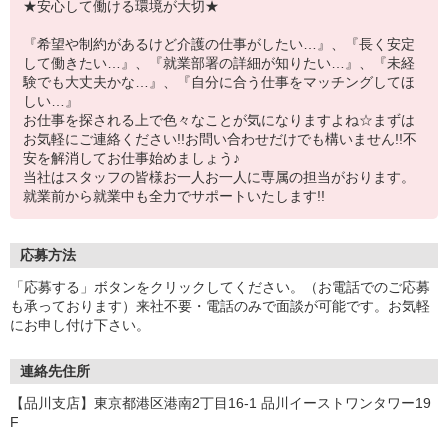
★安心して働ける環境が大切★
『希望や制約があるけど介護の仕事がしたい…』、『長く安定
して働きたい…』、『就業部署の詳細が知りたい…』、『未経
験でも大丈夫かな…』、『自分に合う仕事をマッチングしてほ
しい…』
お仕事を探される上で色々なことが気になりますよね☆まずは
お気軽にご連絡ください!!お問い合わせだけでも構いません!!不
安を解消してお仕事始めましょう♪
当社はスタッフの皆様お一人お一人に専属の担当がおります。
就業前から就業中も全力でサポートいたします!!
応募方法
「応募する」ボタンをクリックしてください。（お電話でのご応募
も承っております）来社不要・電話のみで面談が可能です。お気軽
にお申し付け下さい。
連絡先住所
【品川支店】東京都港区港南2丁目16-1 品川イーストワンタワー19
F