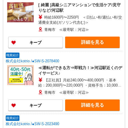
[ 綺麗 ]高級シニアマンションで生活ケア/見守
りなど/河辺駅
時給1600円〜2250円 ＜日払い有/週払い有/交
通費全支給(ガソリン代含む)＞
青梅市 ≪最寄駅：河辺≫
詳細を見る
キープ
職業紹介
株式会社kotrio /●SW-S-2078400
≪運転ができる方⇒即戦力！≫河辺駅近くのデ
イサービス♪
【正社員】月給240,000〜400,000円 ・基本
給：200,000円〜220,000円 ・資格手当：10,000〜
30,000円 ・役職手当：10,000〜70,000円 ・処遇改
青梅市 ≪最寄駅：河辺≫
善手当：20,000〜60,000円（勤続年数、保有資格
により変動） ・固定残業手当：20,000円（10時
詳細を見る
キープ
間） ※固定残業時間を超過する場合には超過勤務
手当として別途支給 下記資格をお持ちの方歓迎 ・
認知症介護基礎研修 ・初任者研修 ・実務者研修
職業紹介
・介護福祉士 など
株式会社kotrio /●SW-S-2023490