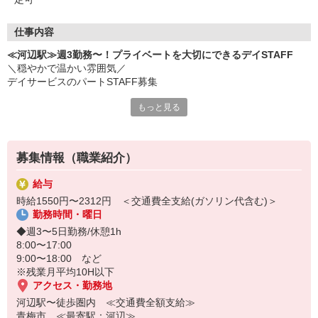
仕事内容
≪河辺駅≫週3勤務〜！プライベートを大切にできるデイSTAFF
＼穏やかで温かい雰囲気／
デイサービスのパートSTAFF募集
もっと見る
◆お仕事内容
・利用者様のご自宅までの送迎
・着替え/食事などの生活介助
・お散歩の付き添い など
募集情報（職業紹介）
★おススメPOINT★
給与
他の介護施設に比べて、
時給1550円〜2312円 ＜交通費全支給(ガソリン代含む)＞
落ち着いた利用者が多く、比較的ゆったり働けます。
勤務時間・曜日
日勤のみ＆シフト相談もOKなので
◆週3〜5日勤務/休憩1h
家庭と仕事を両立しやすいお仕事です！
8:00〜17:00
9:00〜18:00 など
気になった方はお気軽にご応募ください♪
※残業月平均10H以下
アクセス・勤務地
河辺駅〜徒歩圏内 ≪交通費全額支給≫
青梅市 ≪最寄駅：河辺≫