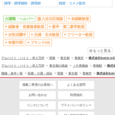
調理・調理補助・調理師
雑貨・コスメ販売
バイク通勤OK
自転車通勤OK
残業少なめ（月20h未満）
交通費支給
介護職・ヘルパー
入社日応相談
未経験歓迎
社会保険あり
産休・育休取得実績あり
経験者・有資格者歓迎
新卒・第二新卒歓迎
退職金・財形貯蓄制度あり
各種手当（家族・役職・インセン
ティブなど）あり
女性活躍中
主婦・主夫歓迎
フリーター歓迎
制服貸与
研修制度あり
学歴不問
ブランクOK
資格取得支援制度あり
もっと見る
同じ職種から求人を探す
アルバイト・バイト・求人TOP
関東
東京都
青梅市
株式会社kotrio /
医療・介護・福祉
アルバイト・バイト・求人TOP
東京都の路線
ＪＲ青梅線
青梅駅
株式会
介護職・ヘルパー
職種・条件一覧
医療・介護・福祉
関東
東京都
青梅市
株式会社kotr
同じ特徴から求人を探す
掲載ご希望のお客様へ
よくある質問
未経験歓迎
ミドル（40代～）活躍中
お問い合わせ
利用規約
ボーナス・賞与あり
車通勤OK
交通費支給
社会保険あり
リンクについて
プライバシーポリシー
産休・育休取得実績あり