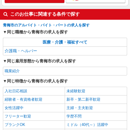
通費全支給(ガソリン代含む)＞
青梅市｜最寄駅：東青梅
このお仕事に関連する条件で探す
詳細を見る
キープ
青梅市のアルバイト・バイト・パートの求人を探す
同じ職種から青梅市の求人を探す
職業紹介
株式会社kotrio /●SW-S-2022204
医療・介護・福祉すべて
＜河辺駅＞デイサービスのパート募集≪週3勤
介護職・ヘルパー
務≫≪夕方退社≫
時給1550円〜2312円 ＜交通費全支給(ガソリ
同じ雇用形態から青梅市の求人を探す
ン代含む)＞
職業紹介
青梅市＜河辺駅チカ＞
同じ特徴から青梅市の求人を探す
詳細を見る
キープ
入社日応相談
未経験歓迎
経験者・有資格者歓迎
新卒・第二新卒歓迎
女性活躍中
主婦・主夫歓迎
フリーター歓迎
学歴不問
ブランクOK
ミドル（40代～）活躍中