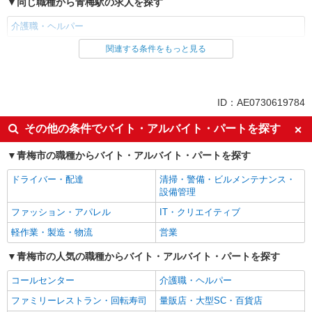
同じ職種から青梅駅の求人を探す
介護職・ヘルパー
関連する条件をもっと見る
同じ雇用形態から青梅駅の求人を探す
職業紹介
同じ特徴から青梅駅の求人を探す
ID：AE0730619784
入社日応相談
未経験歓迎
その他の条件でバイト・アルバイト・パートを探す
経験者・有資格者歓迎
新卒・第二新卒歓迎
青梅市の職種からバイト・アルバイト・パートを探す
女性活躍中
主婦・主夫歓迎
ドライバー・配達
清掃・警備・ビルメンテナンス・
フリーター歓迎
学歴不問
設備管理
ブランクOK
ミドル（40代～）活躍中
ファッション・アパレル
IT・クリエイティブ
エルダー（50代～）活躍中
シニア（60代～）活躍中
軽作業・製造・物流
営業
高収入・高額
ボーナス・賞与あり
青梅市の人気の職種からバイト・アルバイト・パートを探す
昇給あり
完全週休2日制
コールセンター
介護職・ヘルパー
フルタイム歓迎
禁煙・分煙
ファミリーレストラン・回転寿司
量販店・大型SC・百貨店
駅直結・駅チカ
車通勤OK