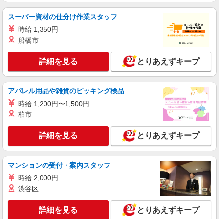
時給：初任者研修1550円/実務者研修1600円/介
護福祉士1650円 ※資格や経験などによる
スーパー資材の仕分け作業スタッフ
東京都青梅市
時給 1,350円
船橋市
詳細を見る
キープ
詳細を見る
とりあえずキープ
派遣社員
株式会社kotrio /●TC-H-1992891
河辺駅⇒需要のある福祉業界で介護デビュー＊
アパレル用品や雑貨のピッキング検品
資格支援あり
時給 1,200円〜1,500円
時給1600円〜2250円 ＜日払い有/週払い有/交
柏市
通費全支給(ガソリン代含む)＞
青梅市
詳細を見る
とりあえずキープ
詳細を見る
キープ
マンションの受付・案内スタッフ
職業紹介
時給 2,000円
株式会社kotrio /●SW-S-2021990
渋谷区
≪河辺駅≫定着率高い人気のデイサービススタ
ッフ★残業少なめ
詳細を見る
とりあえずキープ
【正社員】月給240,000〜400,000円 ・基本