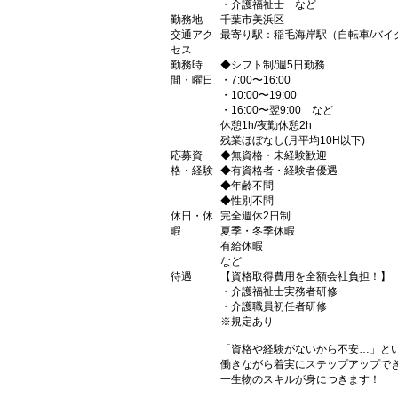
・介護福祉士 など
勤務地
千葉市美浜区
交通アク
最寄り駅：稲毛海岸駅（自転車/バイク
セス
勤務時
◆シフト制/週5日勤務
間・曜日
・7:00〜16:00
・10:00〜19:00
・16:00〜翌9:00 など
休憩1h/夜勤休憩2h
残業ほぼなし(月平均10H以下)
応募資
◆無資格・未経験歓迎
格・経験
◆有資格者・経験者優遇
◆年齢不問
◆性別不問
休日・休
完全週休2日制
暇
夏季・冬季休暇
有給休暇
など
待遇
【資格取得費用を全額会社負担！】
・介護福祉士実務者研修
・介護職員初任者研修
※規定あり
「資格や経験がないから不安…」と
働きながら着実にステップアップで
一生物のスキルが身につきます！