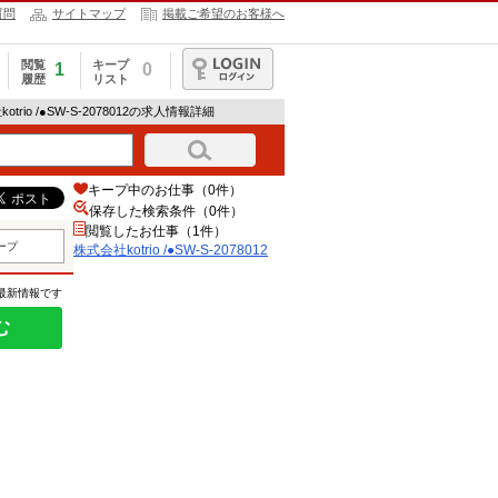
質問
サイトマップ
掲載ご希望のお客様へ
閲覧
キープ
1
0
履歴
リスト
ログイン
otrio /●SW-S-2078012の求人情報詳細
キープ中のお仕事（0件）
保存した検索条件（
0
件）
閲覧したお仕事（1件）
ープ
株式会社kotrio /●SW-S-2078012
の最新情報です
む