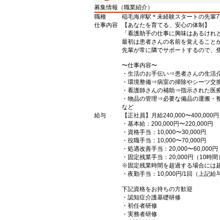
募集情報（職業紹介）
職種
稲毛海岸駅＊未経験スタートの先輩
仕事内容
【あなたを育てる、安心の体制】
「看護助手の仕事に興味はあるけれ
最初は患者さんの名前を覚えること
先輩が常に隣でサポートするので、
〜仕事内容〜
・生活のお手伝い⇒患者さんの生活
・環境整備⇒病室の掃除やシーツ交
・看護師さんの補助⇒指示された医
・物品の管理⇒必要な備品の運搬・
など
給与
【正社員】月給240,000〜400,000円
・基本給：200,000円〜220,000円
・資格手当：10,000〜30,000円
・役職手当：10,000〜70,000円
・処遇改善手当：20,000〜60,0
・固定残業手当：20,000円（10時間
※固定残業時間を超過する場合には
・夜勤手当：10,000円/1回（上記
下記資格をお持ちの方歓迎
・認知症介護基礎研修
・初任者研修
・実務者研修