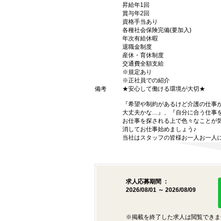
昇給年1回
賞与年2回
資格手当あり
各種社会保険完備(要加入)
年次有給休暇
退職金制度
産休・育休制度
交通費全額支給
※規定あり
※正社員での紹介
備考
★安心して働ける環境が大切★
『希望や制約があるけど介護の仕事
大丈夫かな…』、『自分に合う仕事
お仕事を探される上で色々なことが気
消してお仕事始めましょう♪
当社はスタッフの皆様お一人お一人に
求人応募期間 ：
2026/08/01 ～ 2026/08/09
※掲載を終了した求人は閲覧できま