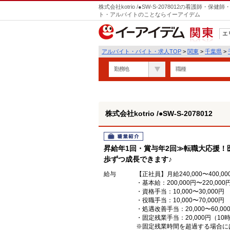
株式会社kotrio /●SW-S-2078012の看護師
ト・アルバイトのことならイーアイデム
エ
関東
アルバイト・バイト・求人TOP
>
関東
>
千葉県
>
勤務地
職種
株式会社kotrio /●SW-S-2078012
職業紹介
昇給年1回・賞与年2回≫転職大応援！
歩ずつ成長できます♪
給与
【正社員】月給240,000〜400,00
・基本給：200,000円〜220,000
・資格手当：10,000〜30,000円
・役職手当：10,000〜70,000円
・処遇改善手当：20,000〜60
・固定残業手当：20,000円（10
※固定残業時間を超過する場合に