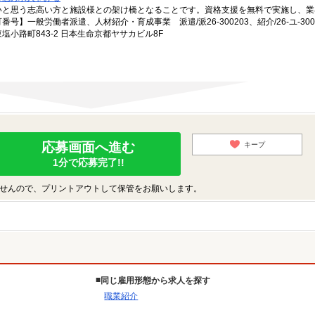
いと思う志高い方と施設様との架け橋となることです。資格支援を無料で実施し、業
一般労働者派遣、人材紹介・育成事業 派遣/派26-300203、紹介/26-ユ-300
小路町843-2 日本生命京都ヤサカビル8F
応募画面へ進む
キープ
1分で応募完了!!
せんので、プリントアウトして保管をお願いします。
同じ雇用形態から求人を探す
職業紹介