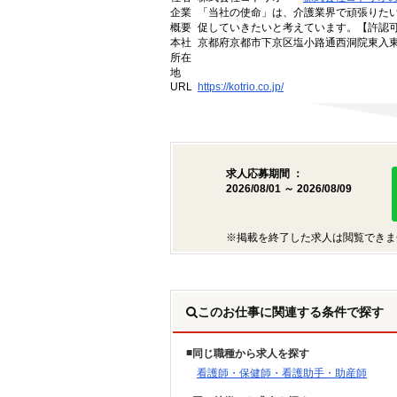
企業
「当社の使命」は、介護業界で頑張りた
概要
促していきたいと考えています。【許認可番号】
本社
京都府京都市下京区塩小路通西洞院東入東塩
所在
地
URL
https://kotrio.co.jp/
求人応募期間 ：
2026/08/01 ～ 2026/08/09
※掲載を終了した求人は閲覧できま
このお仕事に関連する条件で探す
同じ職種から求人を探す
看護師・保健師・看護助手・助産師