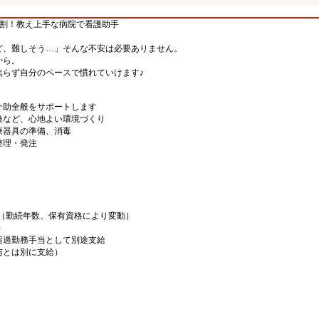
7割！教え上手な病院で看護助手
ど、難しそう…」そんな不安は必要ありません。
から。
焦らず自分のペースで慣れていけます♪
介助全般をサポートします
換など、心地よい環境づくり
療器具の準備、消毒
整理・発注
00円（勤続年数、保有資格により変動）
）
超過勤務手当として別途支給
給与とは別に支給）