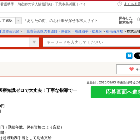
よくある
・保健師・看護助手・助産師の求人情報詳細 - 千葉市美浜区｜バイ
保存した
0
リア選択
「あなたの街」のお仕事が探せる求人サイト
検索条件
千葉市美浜区
>
千葉市美浜区の看護師・保健師・看護助手・助産師
>
稲毛海岸駅
> 株式会社k
キ
更新日：2026/08/03 ※更新日時点
医療知識ゼロで大丈夫！丁寧な指導で一
応募画面へ進
0円
円
,000円（勤続年数、保有資格により変動）
時間）
は超過勤務手当として別途支給