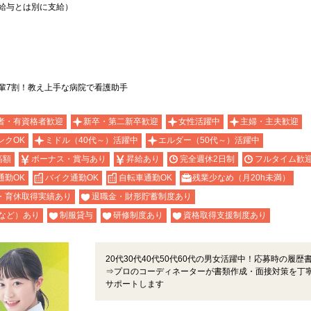
上記給与とは別に支給）
輩7割！教え上手な病院で看護助手
者・有資格者歓迎
新卒・第二新卒歓迎
女性活躍中
主婦・主夫歓迎
ンクOK
ミドル（40代～）活躍中
エルダー（50代～）活躍中
高額
ボーナス・賞与あり
昇給あり
完全週休2日制
フルタイム歓
通勤OK
バイク通勤OK
自転車通勤OK
残業少なめ（月20h未満）
・育休取得実績あり
退職金・財形貯蓄制度あり
など）あり
制服貸与
研修制度あり
資格取得支援制度あり
20代30代40代50代60代の男女活躍中！応募時の履歴
⇒プロのコーディネーターが書類作成・面接対策を丁
サポートします