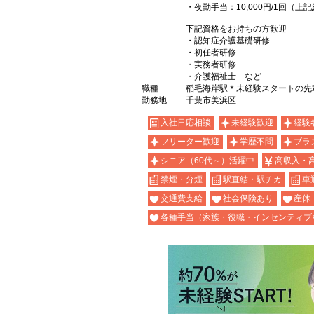
・夜勤手当：10,000円/1回（
下記資格をお持ちの方歓迎
・認知症介護基礎研修
・初任者研修
・実務者研修
・介護福祉士 など
職種
稲毛海岸駅＊未経験スタートの先
勤務地
千葉市美浜区
入社日応相談
未経験歓迎
経験
フリーター歓迎
学歴不問
ブラ
シニア（60代～）活躍中
高収入・
禁煙・分煙
駅直結・駅チカ
車
交通費支給
社会保険あり
産休
各種手当（家族・役職・インセンティブ