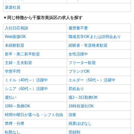
・透析手当14500円（勤務回数による） ・夜間手
千葉県千葉市美浜区
派遣社員
当21000円（3500円/回×夜間透析6回） ・常勤職員
定着手当1000円 ＊上記は夜間透析6回の場合の月
同じ特徴から千葉市美浜区の求人を探す
詳細を見る
キープ
給例です。 ―別途手当― ・時間外手当 ・交通費
月上限100000円 ・住宅手当21000円/月 ・家族手
入社日応相談
履歴書不要
当3000円〜15000円/月 ・祝日手当2000円/回 ・年
職業紹介
Web面接OK
職場見学OKまたは説明会あり
末年始手当 ・賞与・昇給 ・保育園費用補助月額手
株式会社kotrio /●SW-S-2077976
当 └0〜3歳30000円、4〜6歳4000円（1人につき）
未経験歓迎
経験者・有資格者歓迎
検見川浜駅｜70％が未経験からスタート！綺
麗な病院で看護助手
新卒・第二新卒歓迎
女性活躍中
【正社員】月給240,000〜400,000円 ・基本
主婦・主夫歓迎
フリーター歓迎
給：200,000円〜220,000円 ・資格手当：10,000〜
30,000円 ・役職手当：10,000〜70,000円 ・処遇改
学歴不問
ブランクOK
千葉市美浜区
善手当：20,000〜60,000円（勤続年数、保有資格
ミドル（40代～）活躍中
エルダー（50代～）活躍中
により変動） ・固定残業手当：20,000円（10時
詳細を見る
キープ
間） ※固定残業時間を超過する場合には超過勤務
シニア（60代～）活躍中
昇給あり
手当として別途支給 ・夜勤手当：10,000円/1回
週払い
週2～3日勤務OK
（上記給与とは別に支給） 下記資格をお持ちの方
派遣社員
歓迎 ・認知症介護基礎研修 ・初任者研修 ・実務
株式会社kotrio /●CB-H-2095344
10時～勤務OK
16時前退社OK
者研修 ・介護福祉士 など
＜稲毛海岸駅＞週3〜＆日払いOK◎高収入な
時間や曜日が選べる・シフト自由
深夜
看護スタッフ募集！
禁煙・分煙
残業ほぼなし
時給2400円〜3000円 ＜日払い有/週払い有/交
通費全支給(ガソリン代含む)＞
転勤なし
登録制