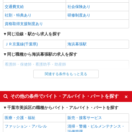
千葉市美浜区【最寄：稲毛海岸】
交通費支給
社会保険あり
社割・特典あり
研修制度あり
詳細を見る
キープ
資格取得支援制度あり
派遣社員
同じ沿線・駅から求人を探す
株式会社kotrio /●CB-H-2031349
≪海浜幕張≫年齢不問！０からスタートでも活
ＪＲ京葉線(千葉県)
海浜幕張駅
躍できる看護助手♪
同じ職種から海浜幕張駅の求人を探す
時給1600円〜2250円 ＜日払い有/週払い有/交
通費全支給(ガソリン代含む)＞
看護師・保健師・看護助手・助産師
千葉市美浜区|最寄り駅：海浜幕張
関連する条件をもっと見る
同じ雇用形態から海浜幕張駅の求人を探す
詳細を見る
キープ
アルバイト
パート
派遣社員
その他の条件でバイト・アルバイト・パートを探す
派遣社員
株式会社kotrio /●CB-H-2031656
同じ特徴から海浜幕張駅の求人を探す
千葉市美浜区の職種からバイト・アルバイト・パートを探す
20代〜50代活躍中！デイサービスの看護師＊
入社日応相談
履歴書不要
残業なし◎日勤のみ
医療・介護・福祉
販売・接客サービス
時給2400円〜3000円＜交通費全額支給(ガソリ
Web面接OK
職場見学OKまたは説明会あり
ファッション・アパレル
清掃・警備・ビルメンテナンス・
ン代含む)/日払い可/週払い可＞
未経験歓迎
経験者・有資格者歓迎
設備管理