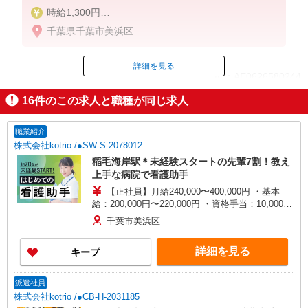
時給1,300円
★週払いOK（規定あり）
千葉県千葉市美浜区
※給与幅は経験・能力による
詳細を見る
ID：AE0626580244
16
件のこの求人と職種が同じ求人
掲載期間終了
職業紹介
株式会社kotrio /●SW-S-2078012
稲毛海岸駅＊未経験スタートの先輩7割！教え
上手な病院で看護助手
【正社員】月給240,000〜400,000円 ・基本
給：200,000円〜220,000円 ・資格手当：10,000〜
30,000円 ・役職手当：10,000〜70,000円 ・処遇改
千葉市美浜区
善手当：20,000〜60,000円（勤続年数、保有資格
により変動） ・固定残業手当：20,000円（10時
詳細を見る
キープ
間） ※固定残業時間を超過する場合には超過勤務
手当として別途支給 ・夜勤手当：10,000円/1回
（上記給与とは別に支給） 下記資格をお持ちの方
派遣社員
歓迎 ・認知症介護基礎研修 ・初任者研修 ・実務
株式会社kotrio /●CB-H-2031185
者研修 ・介護福祉士 など