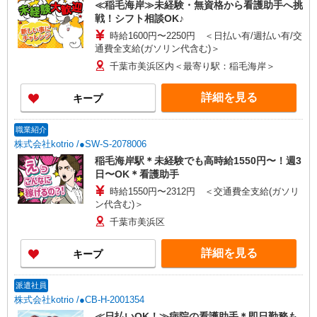
≪稲毛海岸≫未経験・無資格から看護助手へ挑
戦！シフト相談OK♪
時給1600円〜2250円 ＜日払い有/週払い有/交
通費全支給(ガソリン代含む)＞
千葉市美浜区内＜最寄り駅：稲毛海岸＞
詳細を見る
キープ
職業紹介
株式会社kotrio /●SW-S-2078006
稲毛海岸駅＊未経験でも高時給1550円〜！週3
日〜OK＊看護助手
時給1550円〜2312円 ＜交通費全支給(ガソリ
ン代含む)＞
千葉市美浜区
詳細を見る
キープ
派遣社員
株式会社kotrio /●CB-H-2001354
≪日払いOK！≫病院の看護助手＊即日勤務も