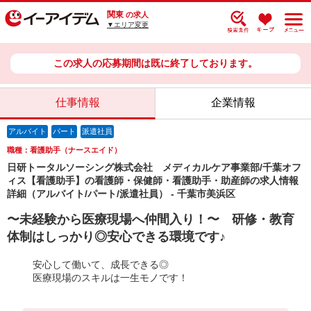
関東
の求人
▼エリア変更
この求人の応募期間は既に終了しております。
仕事情報
企業情報
アルバイト
パート
派遣社員
職種：看護助手（ナースエイド）
日研トータルソーシング株式会社 メディカルケア事業部/千葉オフ
ィス【看護助手】の看護師・保健師・看護助手・助産師の求人情報
詳細（アルバイト/パート/派遣社員） - 千葉市美浜区
〜未経験から医療現場へ仲間入り！〜 研修・教育
体制はしっかり◎安心できる環境です♪
安心して働いて、成長できる◎
医療現場のスキルは一生モノです！