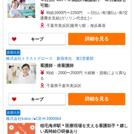
可能♪
時給1600円〜2250円 ＜日払い有/週払い有/交
通費全支給(ガソリン代含む)＞
千葉市美浜区|最寄り駅：海浜幕張
詳細を見る
キープ
派遣社員
株式会社トラストグロース 新宿本社 第1営業部
看護師・准看護師
時給：2000〜2500円 ※経験・資格により異な
る
千葉県千葉市美浜区
詳細を見る
キープ
派遣社員
株式会社kotrio /●CB-H-1900064
稲毛海岸駅＊医療現場を支える看護助手＊嬉し
い高時給◎研修あり