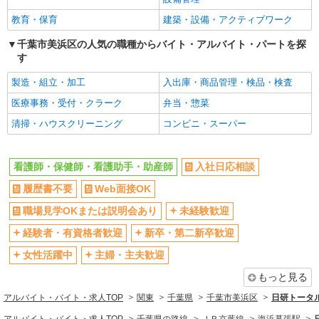
千葉市美浜区≪最寄り駅：検見川浜≫
新卒・第二新卒歓迎
女性活躍中
教育・保育
建築・設備・アクティブワーク
詳細を見る
キープ
主婦・主夫歓迎
フリーター歓迎
千葉市美浜区の人気の職種からバイト・アルバイト・パートを探
す
学歴不問
ブランクOK
業務委託
ミドル（40代～）活躍中
エルダー（50代～）活躍中
製造・組立・加工
入出庫・商品管理・検品・検査
SOMPOヘルスサポート株式会社 全支援対応コース
シニア（60代～）活躍中
特定保健指導（保健師・管理栄養士）
昇給あり
医療事務・受付・クラーク
弁当・惣菜
報酬：完全出来高制 報酬額（消費税抜き）：
週払い
週2～3日勤務OK
清掃・ハウスクリーニング
コンビニ・スーパー
・事業所一括面談(対面) 1日：10,000円〜14,716
10時～勤務OK
16時前退社OK
円 ・個別訪問(対面) 1件：4,286円〜5,239円 ・
【活動エリア】千葉県千葉市美浜区及びその周
遠隔面談 1件：1500〜1691円 ・電話支援 1
辺
時間や曜日が選べる・シフト自由
深夜
看護師・保健師・看護助手・助産師
入社日応相談
件：1,000円〜1,429円 ・メール支援 1件：500円
※上記金額に消費税を加えた金額をお支払いいた
禁煙・分煙
残業ほぼなし
履歴書不要
Web面接OK
詳細を見る
キープ
します ※交通費・電話代は弊社負担。その他、支
転勤なし
登録制
援内容により細則あり。
職場見学OKまたは説明会あり
未経験歓迎
交通費支給
社会保険あり
業務委託
経験者・有資格者歓迎
新卒・第二新卒歓迎
SOMPOヘルスサポート株式会社 全支援対応コース
社割・特典あり
研修制度あり
女性活躍中
主婦・主夫歓迎
保健師・管理栄養士 特定保健指導
資格取得支援制度あり
報酬：出来高制 報酬額（消費税抜き）： ・事
もっと見る
業所一括面談(対面) 1日：10,000円〜14,716円 ・
同じ職種から求人を探す
アルバイト・バイト・求人TOP
関東
千葉県
千葉市美浜区
日研トータ
個別訪問(対面) 1件：4,286円〜5,239円 ・遠隔面
【活動エリア】千葉県千葉市美浜区及びその周
談 1件：1,500〜1,691円 ・電話支援 1件：
医療・介護・福祉
辺