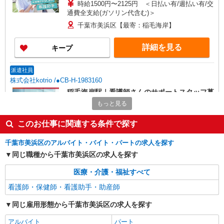
時給1500円〜2125円 ＜日払い有/週払い有/交
通費全支給(ガソリン代含む)＞
千葉市美浜区【最寄：稲毛海岸】
詳細を見る
キープ
派遣社員
株式会社kotrio /●CB-H-1983160
稲毛海岸駅｜看護師さんのサポートスタッフ募
集♪医療行為なし
もっと見る
時給1500円〜2250円 ＜日払い有/週払い有/交
通費全支給(ガソリン代含む)＞
このお仕事に関連する条件で探す
千葉市美浜区｜最寄り駅≪稲毛海岸≫
千葉市美浜区のアルバイト・バイト・パートの求人を探す
同じ職種から千葉市美浜区の求人を探す
詳細を見る
キープ
医療・介護・福祉すべて
職業紹介
看護師・保健師・看護助手・助産師
株式会社トラストグロース 新宿本社 第1営業部
病院での看護助手
同じ雇用形態から千葉市美浜区の求人を探す
月給：236,950円 (基本給175,450円＋一律手当
アルバイト
パート
61,500円) ―手当内訳― ・基本給調整手当25000円