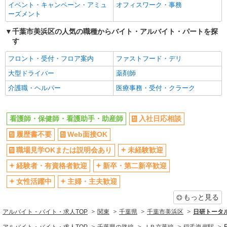
千葉市美浜区｜最寄り駅≪稲毛海岸≫
イベント・キャンペーン・アミュ
オフィスワーク・事務
新卒・第二新卒歓迎
女性活躍中
ーズメント
詳細を見る
キープ
主婦・主夫歓迎
フリーター歓迎
千葉市美浜区の人気の職種からバイト・アルバイト・パートを探
す
学歴不問
ブランクOK
業務委託
ミドル（40代～）活躍中
エルダー（50代～）活躍中
フロント・受付・フロア案内
ファストフード・デリ
SOMPOヘルスサポート株式会社 全支援対応コース
シニア（60代～）活躍中
特定保健指導（保健師・管理栄養士）
昇給あり
大型ドライバー
薬剤師
報酬：完全出来高制 報酬額（消費税抜き）：
週払い
週2～3日勤務OK
介護職・ヘルパー
医療事務・受付・クラーク
・事業所一括面談(対面) 1日：10,000円〜14,716
10時～勤務OK
16時前退社OK
円 ・個別訪問(対面) 1件：4,286円〜5,239円 ・
【活動エリア】千葉県千葉市美浜区及びその周
遠隔面談 1件：1500〜1691円 ・電話支援 1
辺
時間や曜日が選べる・シフト自由
深夜
看護師・保健師・看護助手・助産師
入社日応相談
件：1,000円〜1,429円 ・メール支援 1件：500円
※上記金額に消費税を加えた金額をお支払いいた
禁煙・分煙
残業ほぼなし
履歴書不要
Web面接OK
詳細を見る
キープ
します ※交通費・電話代は弊社負担。その他、支
転勤なし
登録制
援内容により細則あり。
職場見学OKまたは説明会あり
未経験歓迎
交通費支給
社会保険あり
業務委託
経験者・有資格者歓迎
新卒・第二新卒歓迎
SOMPOヘルスサポート株式会社 全支援対応コース
社割・特典あり
研修制度あり
女性活躍中
主婦・主夫歓迎
保健師・管理栄養士 特定保健指導
資格取得支援制度あり
報酬：出来高制 報酬額（消費税抜き）： ・事
もっと見る
業所一括面談(対面) 1日：10,000円〜14,716円 ・
同じ職種から求人を探す
アルバイト・バイト・求人TOP
関東
千葉県
千葉市美浜区
日研トータ
個別訪問(対面) 1件：4,286円〜5,239円 ・遠隔面
【活動エリア】千葉県千葉市美浜区及びその周
談 1件：1,500〜1,691円 ・電話支援 1件：
医療・介護・福祉
辺