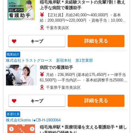
稲毛海岸駅＊未経験スタートの先輩7割！教え
上手な病院で看護助手
【正社員】月給240,000〜400,000円 ・基本
給：200,000円〜220,000円 ・資格手当：10,000〜
30,000円 ・役職手当：10,000〜70,000円 ・処遇改
千葉市美浜区
善手当：20,000〜60,000円（勤続年数、保有資格
により変動） ・固定残業手当：20,000円（10時
詳細を見る
キープ
間） ※固定残業時間を超過する場合には超過勤務
手当として別途支給 ・夜勤手当：10,000円/1回
（上記給与とは別に支給） 下記資格をお持ちの方
職業紹介
歓迎 ・認知症介護基礎研修 ・初任者研修 ・実務
株式会社トラストグロース 新宿本社 第1営業部
者研修 ・介護福祉士 など
病院での看護助手
月給：236,950円 (基本給175,450円＋一律手当
61,500円) ―手当内訳― ・基本給調整手当25000円
・透析手当14500円（勤務回数による） ・夜間手
千葉県千葉市美浜区
当21000円（3500円/回×夜間透析6回） ・常勤職員
定着手当1000円 ＊上記は夜間透析6回の場合の月
詳細を見る
キープ
給例です。 ―別途手当― ・時間外手当 ・交通費
月上限100000円 ・住宅手当21000円/月 ・家族手
当3000円〜15000円/月 ・祝日手当2000円/回 ・年
派遣社員
末年始手当 ・賞与・昇給 ・保育園費用補助月額手
株式会社kotrio /●CB-H-1900064
当 └0〜3歳30000円、4〜6歳4000円（1人につき）
稲毛海岸駅＊医療現場を支える看護助手＊嬉し
い高時給◎研修あり