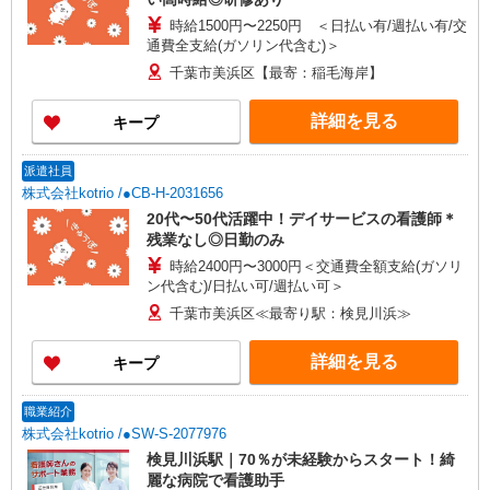
時給1500円〜2250円 ＜日払い有/週払い有/交
通費全支給(ガソリン代含む)＞
千葉市美浜区【最寄：稲毛海岸】
詳細を見る
キープ
派遣社員
株式会社kotrio /●CB-H-2031656
20代〜50代活躍中！デイサービスの看護師＊
残業なし◎日勤のみ
時給2400円〜3000円＜交通費全額支給(ガソリ
ン代含む)/日払い可/週払い可＞
千葉市美浜区≪最寄り駅：検見川浜≫
詳細を見る
キープ
職業紹介
株式会社kotrio /●SW-S-2077976
検見川浜駅｜70％が未経験からスタート！綺
麗な病院で看護助手