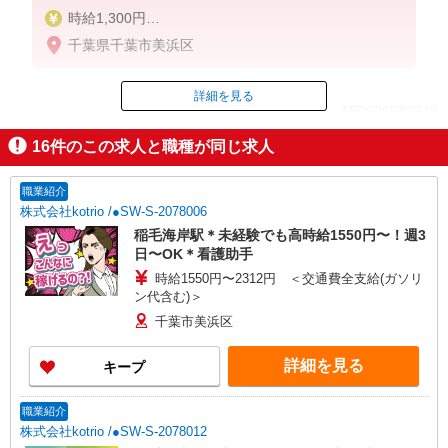
時給1,300円
★週払いOK（規定あり）
千葉県千葉市美浜区
※給与幅は経験・能力による
詳細を見る
ID：AE0626580243
16
件のこの求人と職種が同じ求人
掲載期間終了
職業紹介
株式会社kotrio /●SW-S-2078006
稲毛海岸駅＊未経験でも高時給1550円〜！週3
日〜OK＊看護助手
時給1550円〜2312円 ＜交通費全支給(ガソリ
ン代含む)＞
千葉市美浜区
詳細を見る
キープ
職業紹介
株式会社kotrio /●SW-S-2078012