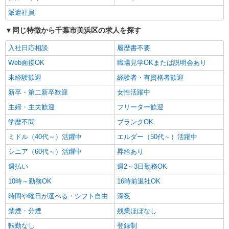
千葉市美浜区内＜最寄り駅：稲毛海岸＞
派遣社員
同じ特徴から千葉市美浜区の求人を探す
詳細を見る
キープ
入社日応相談
履歴書不要
派遣社員
Web面接OK
職場見学OKまたは説明会あり
株式会社kotrio /●CB-H-2031349
未経験歓迎
経験者・有資格者歓迎
≪海浜幕張≫年齢不問！０からスタートでも活
躍できる看護助手♪
新卒・第二新卒歓迎
女性活躍中
時給1600円〜2250円 ＜日払い有/週払い有/交
主婦・主夫歓迎
フリーター歓迎
通費全支給(ガソリン代含む)＞
学歴不問
ブランクOK
千葉市美浜区|最寄り駅：海浜幕張
ミドル（40代～）活躍中
エルダー（50代～）活躍中
詳細を見る
キープ
シニア（60代～）活躍中
昇給あり
週払い
週2～3日勤務OK
派遣社員
株式会社kotrio /●CB-H-1879797
10時～勤務OK
16時前退社OK
＜稲毛海岸駅＞病院の看護助手＊医療行為はあ
時間や曜日が選べる・シフト自由
深夜
りません！補助のみ！
禁煙・分煙
残業ほぼなし
時給1500円〜2125円 ＜日払い有/週払い有/交
通費全支給(ガソリン代含む)＞
転勤なし
登録制