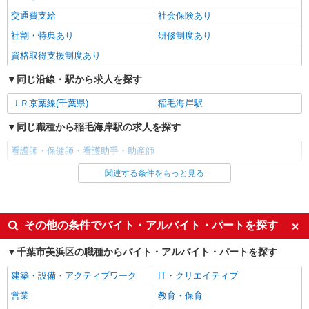
千葉市美浜区【最寄：稲毛海岸】
交通費支給
社会保険あり
社割・特典あり
研修制度あり
詳細を見る
キープ
資格取得支援制度あり
派遣社員
同じ沿線・駅から求人を探す
株式会社kotrio /●CB-H-2001354
≪日払いOK！≫病院の看護助手＊即日勤務も
ＪＲ京葉線(千葉県)
稲毛海岸駅
可能♪
同じ職種から稲毛海岸駅の求人を探す
時給1600円〜2250円 ＜日払い有/週払い有/交
通費全支給(ガソリン代含む)＞
看護師・保健師・看護助手・助産師
千葉市美浜区|最寄り駅：海浜幕張
関連する条件をもっと見る
同じ雇用形態から稲毛海岸駅の求人を探す
詳細を見る
キープ
アルバイト
パート
派遣社員
その他の条件でバイト・アルバイト・パートを探す
派遣社員
株式会社kotrio /●CB-H-1983160
同じ特徴から稲毛海岸駅の求人を探す
千葉市美浜区の職種からバイト・アルバイト・パートを探す
稲毛海岸駅｜看護師さんのサポートスタッフ募
入社日応相談
履歴書不要
集♪医療行為なし
建築・設備・アクティブワーク
IT・クリエイティブ
時給1500円〜2250円 ＜日払い有/週払い有/交
Web面接OK
職場見学OKまたは説明会あり
営業
教育・保育
通費全支給(ガソリン代含む)＞
未経験歓迎
経験者・有資格者歓迎