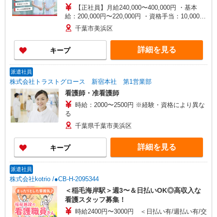
【正社員】月給240,000〜400,000円 ・基本
給：200,000円〜220,000円 ・資格手当：10,000〜
30,000円 ・役職手当：10,000〜70,000円 ・処遇改
千葉市美浜区
善手当：20,000〜60,000円（勤続年数、保有資格
により変動） ・固定残業手当：20,000円（10時
詳細を見る
キープ
間） ※固定残業時間を超過する場合には超過勤務
手当として別途支給 ・夜勤手当：10,000円/1回
（上記給与とは別に支給） 下記資格をお持ちの方
派遣社員
歓迎 ・認知症介護基礎研修 ・初任者研修 ・実務
株式会社トラストグロース 新宿本社 第1営業部
者研修 ・介護福祉士 など
看護師・准看護師
時給：2000〜2500円 ※経験・資格により異な
る
千葉県千葉市美浜区
詳細を見る
キープ
派遣社員
株式会社kotrio /●CB-H-2095344
＜稲毛海岸駅＞週3〜＆日払いOK◎高収入な
看護スタッフ募集！
時給2400円〜3000円 ＜日払い有/週払い有/交