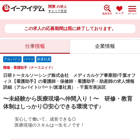
関東
の求人
▼エリア変更
この求人の応募期間は既に終了しております。
仕事情報
企業情報
アルバイト
パート
派遣社員
職種：看護助手（ナースエイド）
日研トータルソーシング株式会社 メディカルケア事業部/千葉オフ
ィス【看護助手】の看護師・保健師・看護助手・助産師の求人情報
詳細（アルバイト/パート/派遣社員） - 千葉市美浜区
〜未経験から医療現場へ仲間入り！〜 研修・教育
体制はしっかり◎安心できる環境です♪
安心して働いて、成長できる◎
医療現場のスキルは一生モノです！