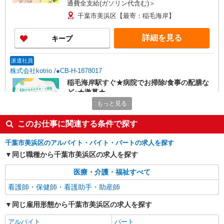
通費全支給(ガソリン代含む)＞
千葉市美浜区【最寄：稲毛海岸】
詳細を見る
キープ
派遣社員
株式会社kotrio /●CB-H-1878017
稲毛海岸駅すぐ★病院でお掃除/食事の配膳な
ど♪★激募★
もっと見る
時給1500円〜2125円 ＜日払い有/週払い有/交
通費全支給(ガソリン代含む)＞
このお仕事に関連する条件で探す
千葉市美浜区【最寄：稲毛海岸】
千葉市美浜区のアルバイト・バイト・パートの求人を探す
詳細を見る
キープ
同じ職種から千葉市美浜区の求人を探す
派遣社員
医療・介護・福祉すべて
株式会社kotrio /●CB-H-2031185
看護師・保健師・看護助手・助産師
≪稲毛海岸≫未経験・無資格から看護助手へ挑
戦！シフト相談OK♪
同じ雇用形態から千葉市美浜区の求人を探す
時給1600円〜2250円 ＜日払い有/週払い有/交
アルバイト
パート
通費全支給(ガソリン代含む)＞