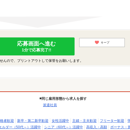
応募画面へ進む
キープ
1分で応募完了!!
せんので、プリントアウトして保管をお願いします。
同じ雇用形態から求人を探す
派遣社員
格者歓迎
新卒・第二新卒歓迎
女性活躍中
主婦・主夫歓迎
フリーター歓迎
エルダー（50代～）活躍中
シニア（60代～）活躍中
高収入・高額
ボーナス・