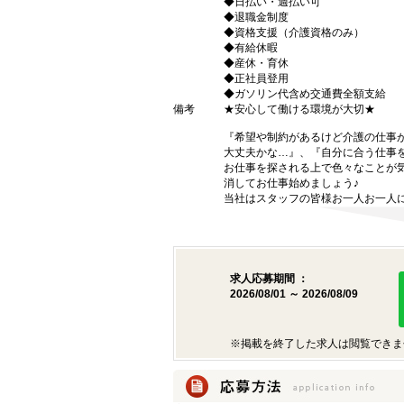
◆日払い・週払い可
◆退職金制度
◆資格支援（介護資格のみ）
◆有給休暇
◆産休・育休
◆正社員登用
◆ガソリン代含め交通費全額支給
備考
★安心して働ける環境が大切★
『希望や制約があるけど介護の仕事
大丈夫かな…』、『自分に合う仕事
お仕事を探される上で色々なことが気
消してお仕事始めましょう♪
当社はスタッフの皆様お一人お一人に
求人応募期間 ：
2026/08/01 ～ 2026/08/09
※掲載を終了した求人は閲覧できま