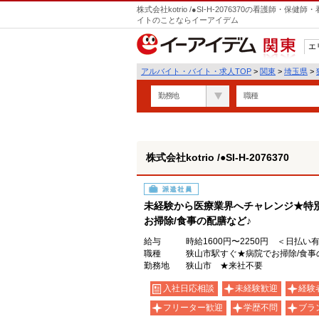
株式会社kotrio /●SI-H-2076370の看護師
イトのことならイーアイデム
エ
関東
アルバイト・バイト・求人TOP
>
関東
>
埼玉県
>
勤務地
職種
株式会社kotrio /●SI-H-2076370
派遣社員
未経験から医療業界へチャレンジ★特
お掃除/食事の配膳など♪
給与
時給1600円〜2250円 ＜日払い
職種
狭山市駅すぐ★病院でお掃除/食事
勤務地
狭山市 ★来社不要
入社日応相談
未経験歓迎
経験
フリーター歓迎
学歴不問
ブラ