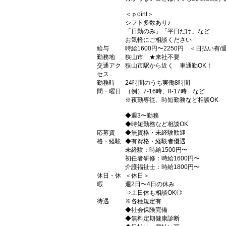
＜ｐoint＞
シフト多数あり♪
「日勤のみ」「平日だけ」など
お気軽にご相談ください
給与
時給1600円〜2250円 ＜日払い有
勤務地
狭山市 ★来社不要
交通アク
狭山市駅から近く 車通勤OK！
セス
勤務時
24時間のうち実働8時間
間・曜日
（例）7-16時、8-17時 など
※夜勤専従、時短勤務など相談OK
◆週3〜勤務
◆時短勤務など相談OK
応募資
◆無資格・未経験歓迎
格・経験
◆有資格・経験者優遇
未経験：時給1500円〜
初任者研修：時給1600円〜
介護福祉士：時給1800円〜
休日・休
＜休日＞
暇
週2日〜4日の休み
⇒土日休も相談OK◎
待遇
※各種規定有
◆社会保険完備
◆無料定期健康診断