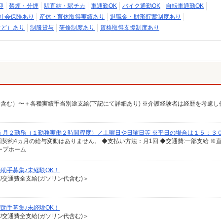
迎
禁煙・分煙
駅直結・駅チカ
車通勤OK
バイク通勤OK
自転車通勤OK
社会保険あり
産休・育休取得実績あり
退職金・財形貯蓄制度あり
など）あり
制服貸与
研修制度あり
資格取得支援制度あり
 月２勤務（１勤務実働２時間程度）／土曜日や日曜日等 ※平日の場合は１５：３
ープホーム
助手募集♪未経験OK！
有/交通費全支給(ガソリン代含む)＞
助手募集♪未経験OK！
有/交通費全支給(ガソリン代含む)＞