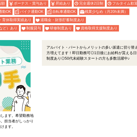
高額
ボーナス・賞与あり
昇給あり
完全週休2日制
フルタイム歓
通勤OK
バイク通勤OK
自転車通勤OK
残業少なめ（月20h未満）
・育休取得実績あり
退職金・財形貯蓄制度あり
など）あり
制服貸与
研修制度あり
資格取得支援制度あり
アルバイト・パートからメリットの多い派遣に切り替
方増えてます！即日勤務可◎1日後にお給料が貰える日
制度あり◎50代未経験スタートの方も多数活躍中♪
内します。希望勤務地
い。担当者がしっかり
頂けます。