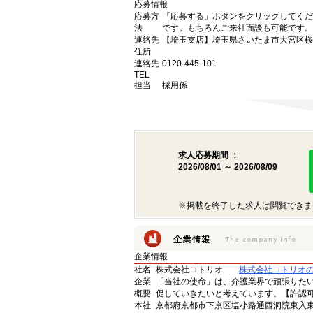
応募情報
応募方
「応募する」ボタンをクリックしてくだ
法
です。もちろんご来社面談も可能です。
連絡先
【埼玉支店】埼玉県さいたま市大宮区桜木町
住所
連絡先
0120-445-101
TEL
担当
採用係
求人応募期間 ：
2026/08/01 ～ 2026/08/09
※掲載を終了した求人は閲覧できま
企業情報
社名
株式会社コトリオ
株式会社コトリオ
企業
「当社の使命」は、介護業界で頑張りた
概要
促していきたいと考えています。【許認可番号】
本社
京都府京都市下京区塩小路通西洞院東入東塩