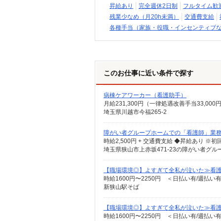
昇給あり
完全週休2日制
フルタイム歓
残業少なめ（月20h未満）
交通費支給
各種手当（家族・役職・インセンティブ
このお仕事に近い条件で探す
病棟ケアワーカー（看護助手）
埼玉県川越市今福265-2
障がい者グループホームでの「看護師」業務
埼玉県狭山市上赤坂471-23の障がい者グル
【職場環境◎】よすぎて全私が泣いた≫看護
時給1600円〜2250円 ＜日払い有/週払い
新狭山駅そば
【職場環境◎】よすぎて全私が泣いた≫看護
時給1600円〜2250円 ＜日払い有/週払い