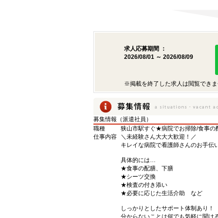
求人応募期間 ：
2026/08/01 ～ 2026/08/09
※掲載を終了した求人は閲覧できま
募集情報（派遣社員）
職種
狭山市駅すぐ★病院でお掃除/食事の
仕事内容
＼未経験さん大大大歓迎！／
キレイな病院で看護師さんのお手伝い(
具体的には…
★食事の配膳、下膳
★シーツ交換
★検査の付き添い
★必要に応じた生活介助 など
しっかりとしたサポート体制あり！
分からないことは何でも気軽に聞け