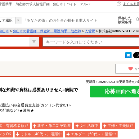
よくある
・保健師・看護助手・助産師の求人情報詳細 - 狭山市｜バイト・アルバ
保存した
0
リア選択
「あなたの街」のお仕事が探せる求人サイト
検索条件
狭山市
>
狭山市の看護師・保健師・看護助手・助産師
>
入曽駅
> 株式会社kotrio /●SI-H-
キ
更新日：2026/08/03 ※更新日時点
別な知識や資格は必要ありません♪病院で
応募画面へ進
有/週払い有/交通費全支給(ガソリン代含む)＞
の配膳など♪★激募★
者・有資格者歓迎
新卒・第二新卒歓迎
女性活躍中
主婦・主夫歓迎
ンクOK
ミドル（40代～）活躍中
エルダー（50代～）活躍中