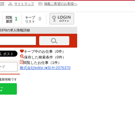
質問
サイトマップ
掲載ご希望のお客様へ
閲覧
キープ
1
0
履歴
リスト
ログイン
2076370の求人情報詳細
キープ中のお仕事（0件）
保存した検索条件（
0
件）
閲覧したお仕事（1件）
ープ
株式会社kotrio /●SI-H-2076370
の最新情報です
む