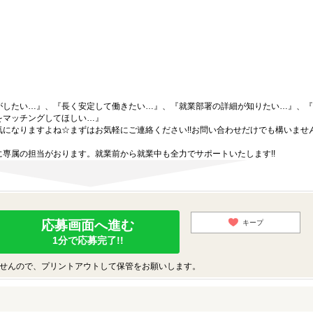
がしたい…』、『長く安定して働きたい…』、『就業部署の詳細が知りたい…』、『
をマッチングしてほしい…』
になりますよね☆まずはお気軽にご連絡ください!!お問い合わせだけでも構いません
専属の担当がおります。就業前から就業中も全力でサポートいたします!!
応募画面へ進む
キープ
1分で応募完了!!
せんので、プリントアウトして保管をお願いします。