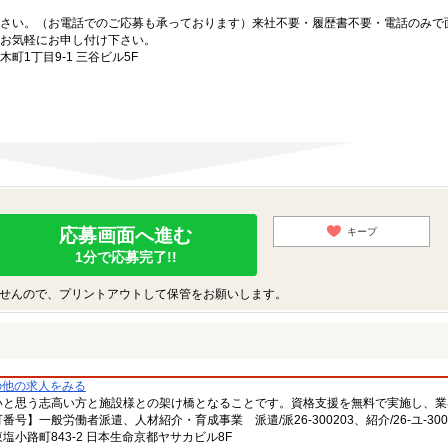
さい。（お電話でのご応募も承っております）来社不要・履歴書不要・電話のみで
お気軽にお申し付け下さい。
1丁目9-1 三谷ビル5F
応募画面へ進む
キープ
1分で応募完了!!
せんので、プリントアウトして保管をお願いします。
の他の求人をみる
いと思う志高い方と施設様との架け橋となることです。資格支援を無料で実施し、業
一般労働者派遣、人材紹介・育成事業 派遣/派26-300203、紹介/26-ユ-300
小路町843-2 日本生命京都ヤサカビル8F