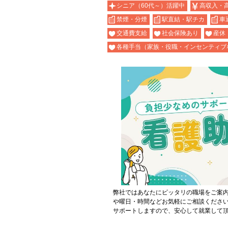
シニア（60代～）活躍中
高収入・
禁煙・分煙
駅直結・駅チカ
車
交通費支給
社会保険あり
産休
各種手当（家族・役職・インセンティブ
弊社ではあなたにピッタリの職場をご案
や曜日・時間などお気軽にご相談くださ
サポートしますので、安心して就業して