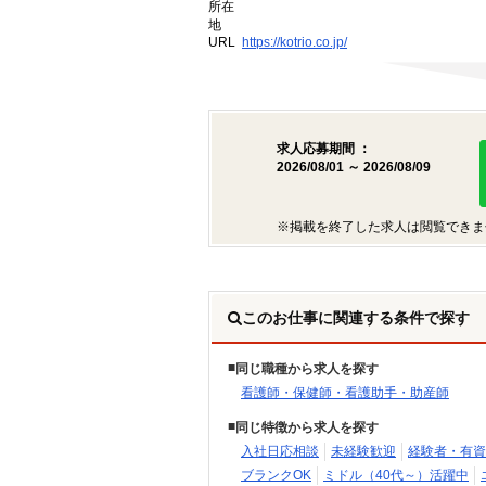
所在
地
URL
https://kotrio.co.jp/
求人応募期間 ：
2026/08/01 ～ 2026/08/09
※掲載を終了した求人は閲覧できま
このお仕事に関連する条件で探す
同じ職種から求人を探す
看護師・保健師・看護助手・助産師
同じ特徴から求人を探す
入社日応相談
未経験歓迎
経験者・有資
ブランクOK
ミドル（40代～）活躍中