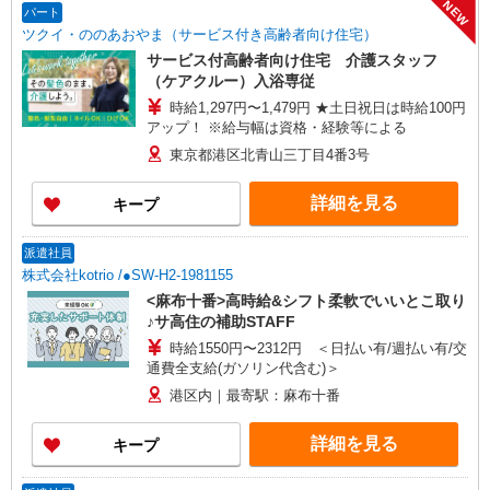
NEW
パート
ツクイ・ののあおやま（サービス付き高齢者向け住宅）
サービス付高齢者向け住宅 介護スタッフ
（ケアクルー）入浴専従
時給1,297円〜1,479円 ★土日祝日は時給100円
アップ！ ※給与幅は資格・経験等による
東京都港区北青山三丁目4番3号
詳細を見る
キープ
派遣社員
株式会社kotrio /●SW-H2-1981155
<麻布十番>高時給&シフト柔軟でいいとこ取り
♪サ高住の補助STAFF
時給1550円〜2312円 ＜日払い有/週払い有/交
通費全支給(ガソリン代含む)＞
港区内｜最寄駅：麻布十番
詳細を見る
キープ