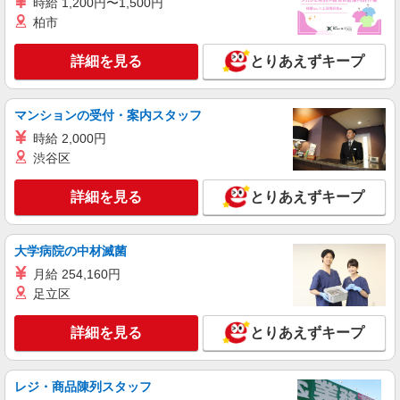
時給 1,200円〜1,500円
派遣社員
柏市
株式会社kotrio /●SW-H2-2018038
≪泉岳寺駅≫夜勤なし！未経験・ブランクOK
詳細を見る
とりあえずキープ
のデイスタッフ
時給1650円〜2312円 ＜日払い有/週払い有/交
通費全支給(ガソリン代含む)＞
マンションの受付・案内スタッフ
東京都港区｜最寄駅：泉岳寺
時給 2,000円
渋谷区
詳細を見る
キープ
詳細を見る
とりあえずキープ
派遣社員
株式会社kotrio /●SW-H2-2001707
≪田町駅≫高収入＆負担少！高級シニアマンシ
大学病院の中材滅菌
ョンの支援STAFF
月給 254,160円
時給1550円〜2312円 ＜日払い有/週払い有/交
足立区
通費全支給(ガソリン代含む)＞
港区 ★交通費全額支給
詳細を見る
とりあえずキープ
詳細を見る
キープ
レジ・商品陳列スタッフ