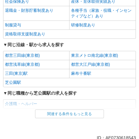
社会保険あり
産休・育休取得実績あり
退職金・財形貯蓄制度あり
各種手当（家族・役職・インセン
ティブなど）あり
制服貸与
研修制度あり
資格取得支援制度あり
同じ沿線・駅から求人を探す
都営三田線(東京都)
東京メトロ南北線(東京都)
都営浅草線(東京都)
都営大江戸線(東京都)
三田(東京)駅
麻布十番駅
芝公園駅
同じ職種から芝公園駅の求人を探す
介護職・ヘルパー
関連する条件をもっと見る
同じ雇用形態から芝公園駅の求人を探す
派遣社員
同じ特徴から芝公園駅の求人を探す
ID：AE0730618543