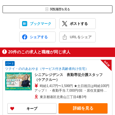
閲覧履歴を見る
ブックマーク
ポストする
シェアする
URLをシェア
20
件のこの求人と職種が同じ求人
NEW
パート
ツクイ・ののあおやま（サービス付き高齢者向け住宅）
シニアレジデンス 夜勤専従介護スタッフ
（ケアクルー）
時給1,417円〜1,599円 ★土日祝日は時給100円
アップ！ ・夜勤手当:7,000円/回 ・居住支援特別
手当:120円/時給含む ※1日勤務の給与例（時給＋
東京都港区北青山三丁目4番3号
夜勤手当）:18,336円〜19,792円 ※給与幅は資格・
経験等による
詳細を見る
キープ