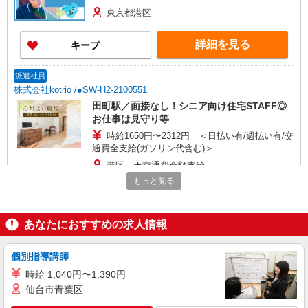
東京都港区
詳細を見る
キープ
派遣社員
株式会社kotrio /●SW-H2-2100551
田町駅／面接なし！シニア向け住宅STAFF◎
お仕事は見守り等
時給1650円〜2312円 ＜日払い有/週払い有/交
通費全支給(ガソリン代含む)＞
港区 ★交通費全額支給
もっと見る
詳細を見る
キープ
あなたにおすすめの求人情報
派遣社員
株式会社kotrio /●SW-H2-2099986
個別指導講師
白金高輪駅★デイで送迎や生活サポートなど
【福祉】
時給 1,040円〜1,390円
時給1650円〜2312円 ＜日払い有/週払い有/交
仙台市青葉区
通費全支給(ガソリン代含む)＞