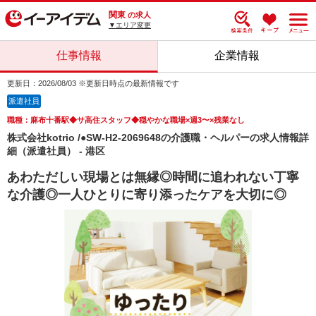
関東
の求人
▼エリア変更
仕事情報
企業情報
更新日：2026/08/03 ※更新日時点の最新情報です
派遣社員
職種：麻布十番駅◆サ高住スタッフ◆穏やかな職場×週3〜×残業なし
株式会社kotrio /●SW-H2-2069648の介護職・ヘルパーの求人情報詳
細（派遣社員） - 港区
あわただしい現場とは無縁◎時間に追われない丁寧
な介護◎一人ひとりに寄り添ったケアを大切に◎