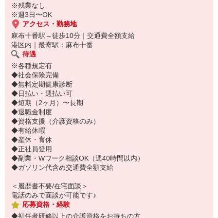
※残業なし
※週3日〜OK
アクセス・勤務地
麻布十番駅→徒歩10分｜交通費全額支給
港区内｜最寄駅：麻布十番
待遇
※各種規定有
◆社会保険完備
◆無料定期健康診断
◆日払い・週払い可
◆短期（2ヶ月）〜長期
◆退職金制度
◆資格支援（介護資格のみ）
◆有給休暇
◆産休・育休
◆正社員登用
◆副業・Wワーク相談OK（週40時間以内）
◆ガソリン代含め交通費全額支給
＜履歴書不要/在宅面談＞
電話のみで面談が可能です♪
応募資格・経験
◆初任者研修以上の介護資格をお持ちの方