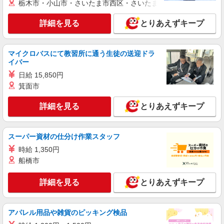
栃木市・小山市・さいたま市西区・さいたま市岩槻区・久喜市・
派遣社員
株式会社kotrio /●SW-H2-2101053
詳細を見る
とりあえずキープ
見守りメインでのんびり作業♪田町駅のシニア
マンション
時給1650円〜2312円 ＜日払い有/週払い有/交
マイクロバスにて教習所に通う生徒の送迎ドラ
通費全支給(ガソリン代含む)＞
イバー
港区 ★交通費全額支給
日給 15,850円
箕面市
詳細を見る
キープ
詳細を見る
とりあえずキープ
派遣社員
株式会社kotrio /●SW-H2-1725925
スーパー資材の仕分け作業スタッフ
綺麗な高齢者マンションの見守りスタッフ＠白
時給 1,350円
金高輪駅近く
船橋市
時給1650円〜2312円 ＜日払い有/週払い有/交
通費全支給(ガソリン代含む)＞
詳細を見る
とりあえずキープ
港区三田
詳細を見る
キープ
アパレル用品や雑貨のピッキング検品