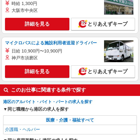
派遣社員
時給 1,300円
株式会社トラストグロース 新宿本社 第2営業部
大阪市中央区
介護付き有料老人ホームでの介護士
時給：無資格1500円〜/有資格1600円〜 ※資格
詳細を見る
とりあえずキープ
や経験などによる
東京都港区
マイクロバスによる施設利用者送迎ドライバー
詳細を見る
キープ
日給 10,900円〜10,900円
神戸市須磨区
職業紹介
株式会社kotrio /●SW-S-2087292
詳細を見る
とりあえずキープ
広尾駅☆就労支援施設のスタッフ募集☆年齢不
問/未経験OK
このお仕事に関連する条件で探す
【正社員】月給240,000〜400,000円 ・基本
給：200,000円〜220,000円 ・資格手当：10,000〜
30,000円 ・役職手当：10,000〜70,000円 ・処遇改
港区のアルバイト・バイト・パートの求人を探す
港区内に多数
善手当：20,000〜60,000円（勤続年数、保有資格
同じ職種から港区の求人を探す
により変動） ・固定残業手当：20,000円（10時
詳細を見る
キープ
間） ※固定残業時間を超過する場合には超過勤務
医療・介護・福祉すべて
手当として別途支給 ・夜勤手当：10,000円/1回
介護職・ヘルパー
（上記給与とは別に支給） 下記資格をお持ちの方
歓迎 ・認知症介護基礎研修 ・初任者研修 ・実務