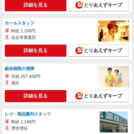
港区 ★来社不要
詳細を見る
とりあえずキープ
詳細を見る
キープ
ホールスタッフ
時給 1,150円
アルバイト
パート
介護付有料老人ホーム せらび有栖川/1380000043-021
仙台市青葉区
介護職員（ヘルパー）（介護助手）
詳細を見る
とりあえずキープ
時給1,300円
東京都港区南麻布5-12-12
総合病院の清掃
詳細を見る
キープ
月給 257,400円
港区
派遣社員
（株）ウィルオブ・ワークCW 新宿支店/ms130101
詳細を見る
とりあえずキープ
高齢者向け住宅staff
時給1800円 ◆前払い・日払い・週払いOK
レジ・商品陳列スタッフ
東京都港区
時給 1,180円
詳細を見る
キープ
堺市堺区