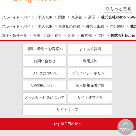
制服貸与
研修制度あり
もっと見る
資格取得支援制度あり
アルバイト・バイト・求人TOP
関東
東京都
港区
株式会社kotrio /●S
同じ職種から求人を探す
アルバイト・バイト・求人TOP
東京都の路線
都営三田線
芝公園駅
株式
医療・介護・福祉
職種・条件一覧
医療・介護・福祉
関東
東京都
港区
株式会社kotrio
介護職・ヘルパー
掲載ご希望のお客様へ
よくある質問
同じ特徴から求人を探す
未経験歓迎
ミドル（40代～）活躍中
お問い合わせ
利用規約
ボーナス・賞与あり
車通勤OK
リンクについて
プライバシーポリシー
交通費支給
社会保険あり
Cookieポリシー
個人情報保護方針
産休・育休取得実績あり
メールサービスについて
サイト運営会社
サイトマップ
(c) AIDEM Inc.
TOPへ