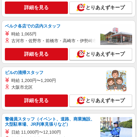
詳細を見る
とりあえずキープ
派遣社員
株式会社kotrio /●SW-H2-2098978
シニア向けマンションで見守り・食事配膳等＊
ベルク各店での店内スタッフ
麻布十番駅＊日払可
時給 1,065円
時給1650円〜2312円 ＜日払い有/週払い有/交
通費全支給(ガソリン代含む)＞
古河市・佐野市・前橋市・高崎市・伊勢崎市・太田市・館林市・
港区内｜最寄駅：麻布十番
詳細を見る
とりあえずキープ
詳細を見る
キープ
ビルの清掃スタッフ
派遣社員
時給 1,200円〜1,200円
株式会社kotrio /●SW-H2-2100221
大阪市北区
日収1.3万円〜☆【運転・配送】の経験がある
方優遇≪デイSTAFF≫
詳細を見る
とりあえずキープ
時給1650円〜2312円 ＜日払い有/週払い有/交
通費全支給(ガソリン代含む)＞
東京都港区｜最寄駅：泉岳寺
警備員スタッフ（イベント、道路、商業施設、
大型駐車場、JR列車見張りなど）
詳細を見る
キープ
日給 11,000円〜12,100円