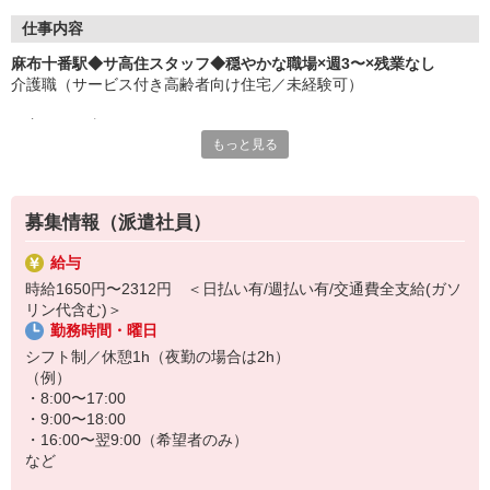
仕事内容
麻布十番駅◆サ高住スタッフ◆穏やかな職場×週3〜×残業なし
介護職（サービス付き高齢者向け住宅／未経験可）
▼主なお仕事▼
もっと見る
・食事や入浴などの介助
・移動する際のお手伝い
・施設内やお部屋の簡単なお掃除
・お話し相手やレクリエーションのサポート
募集情報（派遣社員）
など
給与
接客や販売経験を活かしたい方にぴったり◎
時給1650円〜2312円 ＜日払い有/週払い有/交通費全支給(ガソ
効率重視の働き方ではなく、人と向き合う仕事。
リン代含む)＞
バタバタしない環境で、一人ひとりにしっかり寄り添う介護ができ
勤務時間・曜日
ます♪
シフト制／休憩1h（夜勤の場合は2h）
（例）
・8:00〜17:00
・9:00〜18:00
・16:00〜翌9:00（希望者のみ）
など