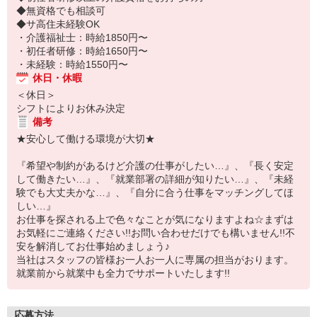
◆無資格でも相談可
◆サ高住未経験OK
・介護福祉士：時給1850円〜
・初任者研修：時給1650円〜
・未経験：時給1550円〜
休日・休暇
＜休日＞
シフトによりお休み決定
備考
★安心して働ける環境が大切★
『希望や制約があるけど介護の仕事がしたい…』、『長く安定
して働きたい…』、『就業部署の詳細が知りたい…』、『未経
験でも大丈夫かな…』、『自分に合う仕事をマッチングしてほ
しい…』
お仕事を探される上で色々なことが気になりますよね☆まずは
お気軽にご連絡ください!!お問い合わせだけでも構いません!!不
安を解消してお仕事始めましょう♪
当社はスタッフの皆様お一人お一人に専属の担当がおります。
就業前から就業中も全力でサポートいたします!!
応募方法