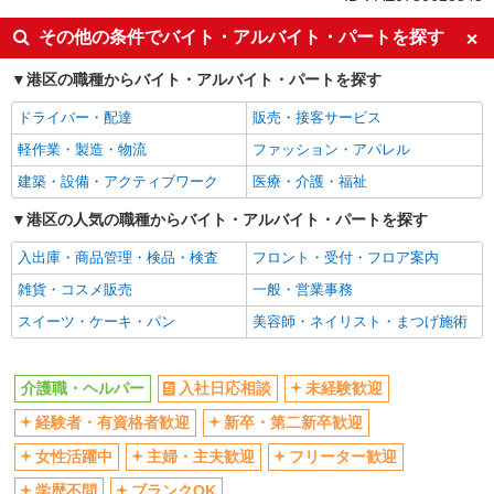
入社日応相談
未経験歓迎
その他の条件でバイト・アルバイト・パートを探す
経験者・有資格者歓迎
新卒・第二新卒歓迎
港区の職種からバイト・アルバイト・パートを探す
女性活躍中
主婦・主夫歓迎
ドライバー・配達
販売・接客サービス
フリーター歓迎
学歴不問
軽作業・製造・物流
ファッション・アパレル
ブランクOK
ミドル（40代～）活躍中
建築・設備・アクティブワーク
医療・介護・福祉
エルダー（50代～）活躍中
シニア（60代～）活躍中
高収入・高額
港区の人気の職種からバイト・アルバイト・パートを探す
ボーナス・賞与あり
昇給あり
完全週休2日制
入出庫・商品管理・検品・検査
フロント・受付・フロア案内
フルタイム歓迎
禁煙・分煙
雑貨・コスメ販売
一般・営業事務
駅直結・駅チカ
車通勤OK
スイーツ・ケーキ・パン
美容師・ネイリスト・まつげ施術
バイク通勤OK
自転車通勤OK
残業少なめ（月20h未満）
交通費支給
介護職・ヘルパー
入社日応相談
未経験歓迎
社会保険あり
産休・育休取得実績あり
経験者・有資格者歓迎
新卒・第二新卒歓迎
退職金・財形貯蓄制度あり
各種手当（家族・役職・インセン
女性活躍中
主婦・主夫歓迎
フリーター歓迎
ティブなど）あり
学歴不問
ブランクOK