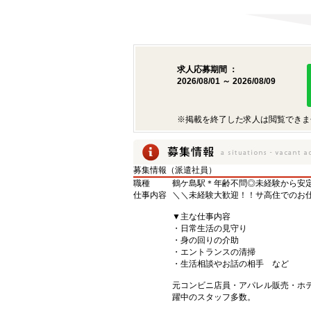
求人応募期間 ：
2026/08/01 ～ 2026/08/09
※掲載を終了した求人は閲覧できま
募集情報（派遣社員）
職種
鶴ケ島駅＊年齢不問◎未経験から安
仕事内容
＼＼未経験大歓迎！！サ高住でのお
▼主な仕事内容
・日常生活の見守り
・身の回りの介助
・エントランスの清掃
・生活相談やお話の相手 など
元コンビニ店員・アパレル販売・ホ
躍中のスタッフ多数。