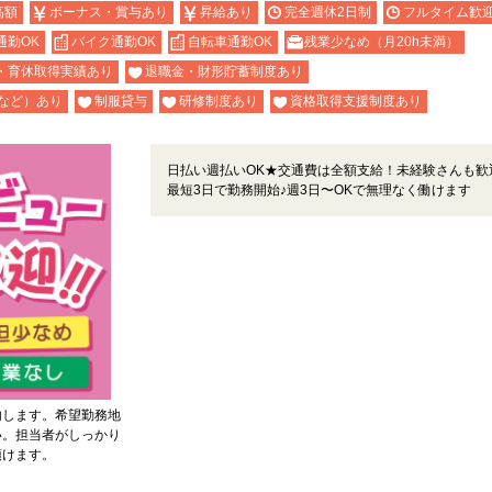
高額
ボーナス・賞与あり
昇給あり
完全週休2日制
フルタイム歓
通勤OK
バイク通勤OK
自転車通勤OK
残業少なめ（月20h未満）
・育休取得実績あり
退職金・財形貯蓄制度あり
など）あり
制服貸与
研修制度あり
資格取得支援制度あり
日払い週払いOK★交通費は全額支給！未経験さんも歓
最短3日で勤務開始♪週3日〜OKで無理なく働けます
内します。希望勤務地
い。担当者がしっかり
頂けます。