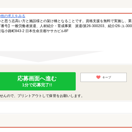
の他の求人をみる
いと思う志高い方と施設様との架け橋となることです。資格支援を無料で実施し、業
一般労働者派遣、人材紹介・育成事業 派遣/派26-300203、紹介/26-ユ-300
小路町843-2 日本生命京都ヤサカビル8F
応募画面へ進む
キープ
1分で応募完了!!
せんので、プリントアウトして保管をお願いします。