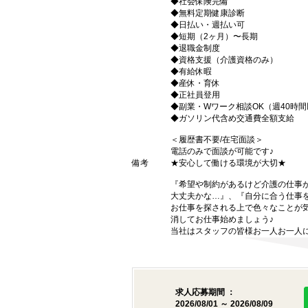
◆社会保険完備
◆無料定期健康診断
◆日払い・週払い可
◆短期（2ヶ月）〜長期
◆退職金制度
◆資格支援（介護資格のみ）
◆有給休暇
◆産休・育休
◆正社員登用
◆副業・Wワーク相談OK（週40時
◆ガソリン代含め交通費全額支給
＜履歴書不要/在宅面談＞
電話のみで面談が可能です♪
備考
★安心して働ける環境が大切★
『希望や制約があるけど介護の仕事
大丈夫かな…』、『自分に合う仕事
お仕事を探される上で色々なことが気
消してお仕事始めましょう♪
当社はスタッフの皆様お一人お一人に
求人応募期間 ：
2026/08/01 ～ 2026/08/09