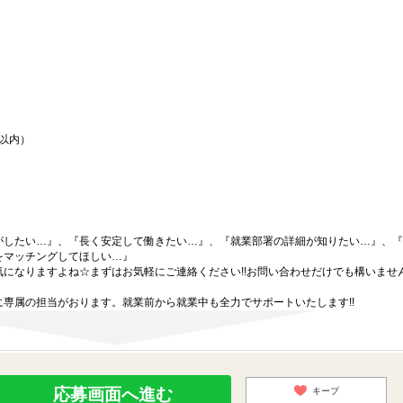
間以内）
がしたい…』、『長く安定して働きたい…』、『就業部署の詳細が知りたい…』、『
をマッチングしてほしい…』
になりますよね☆まずはお気軽にご連絡ください!!お問い合わせだけでも構いません
専属の担当がおります。就業前から就業中も全力でサポートいたします!!
応募画面へ進む
キープ