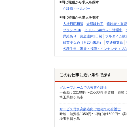
同じ職種から求人を探す
介護職・ヘルパー
同じ特徴から求人を探す
入社日応相談
未経験歓迎
経験者・有資
ブランクOK
ミドル（40代～）活躍中
昇給あり
完全週休2日制
フルタイム歓
残業少なめ（月20h未満）
交通費支給
各種手当（家族・役職・インセンティブ
このお仕事に近い条件で探す
グループホームでの夜専介護士
一夜勤：22100円〜25500円 ※資格・経
埼玉県鶴ヶ島市
サービス付き高齢者向け住宅での介護士
時給：無資格1350円〜 /初任者1500円〜 /
埼玉県鶴ヶ島