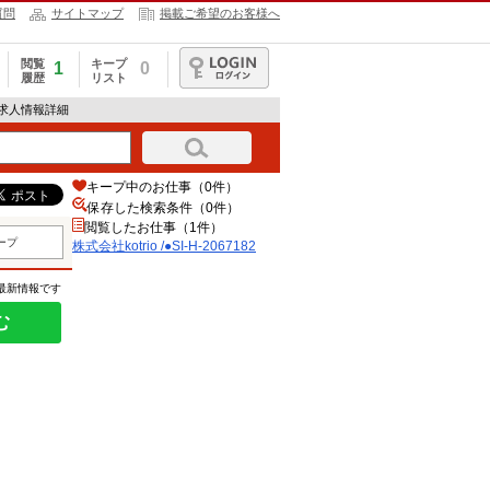
質問
サイトマップ
掲載ご希望のお客様へ
閲覧
キープ
1
0
履歴
リスト
ログイン
82の求人情報詳細
キープ中のお仕事（0件）
保存した検索条件（
0
件）
閲覧したお仕事（1件）
ープ
株式会社kotrio /●SI-H-2067182
の最新情報です
む