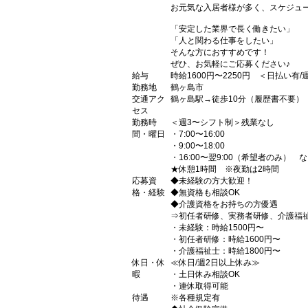
お元気な入居者様が多く、スケジュ
「安定した業界で長く働きたい」
「人と関わる仕事をしたい」
そんな方におすすめです！
ぜひ、お気軽にご応募ください♪
給与
時給1600円〜2250円 ＜日払い有
勤務地
鶴ヶ島市
交通アク
鶴ヶ島駅→徒歩10分（履歴書不要）
セス
勤務時
＜週3〜シフト制＞残業なし
間・曜日
・7:00〜16:00
・9:00〜18:00
・16:00〜翌9:00（希望者のみ） 
★休憩1時間 ※夜勤は2時間
応募資
◆未経験の方大歓迎！
格・経験
◆無資格も相談OK
◆介護資格をお持ちの方優遇
⇒初任者研修、実務者研修、介護福
・未経験：時給1500円〜
・初任者研修：時給1600円〜
・介護福祉士：時給1800円〜
休日・休
≪休日/週2日以上休み≫
暇
・土日休み相談OK
・連休取得可能
待遇
※各種規定有