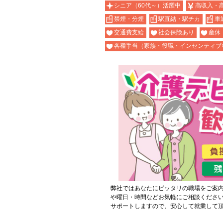
シニア（60代～）活躍中
高収入・
禁煙・分煙
駅直結・駅チカ
車
交通費支給
社会保険あり
産休
各種手当（家族・役職・インセンティブ
弊社ではあなたにピッタリの職場をご案
や曜日・時間などお気軽にご相談くださ
サポートしますので、安心して就業して