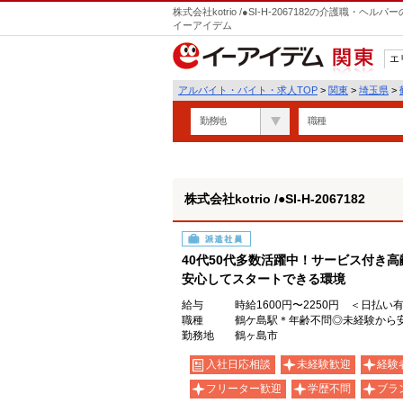
株式会社kotrio /●SI-H-2067182の介護職
イーアイデム
エ
関東
アルバイト・バイト・求人TOP
>
関東
>
埼玉県
>
勤務地
職種
株式会社kotrio /●SI-H-2067182
派遣社員
40代50代多数活躍中！サービス付き
安心してスタートできる環境
給与
時給1600円〜2250円 ＜日払い
職種
鶴ケ島駅＊年齢不問◎未経験から
勤務地
鶴ヶ島市
入社日応相談
未経験歓迎
経験
フリーター歓迎
学歴不問
ブラ