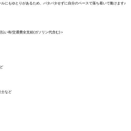
ールにもゆとりがあるため、バタバタせずに自分のペースで落ち着いて働けます♪
/週払い有/交通費全支給(ガソリン代含む)＞
など
祉士など