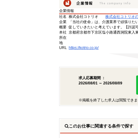
企業情報
社名
株式会社コトリオ
株式会社コトリオ
企業
「当社の使命」は、介護業界で頑張りた
概要
促していきたいと考えています。【許認可番号】
本社
京都府京都市下京区塩小路通西洞院東入東塩
所在
地
URL
https://kotrio.co.jp/
求人応募期間 ：
2026/08/01 ～ 2026/08/09
※掲載を終了した求人は閲覧できま
このお仕事に関連する条件で探す