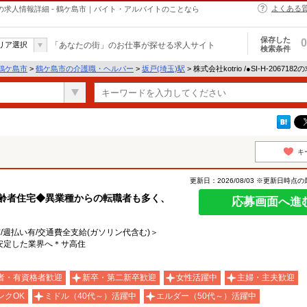
よくある
・ヘルパーの求人情報詳細 - 鶴ケ島市｜バイト・アルバイトのことなら
保存した
0
リア選択
「あなたの街」のお仕事が探せる求人サイト
検索条件
鶴ケ島市
>
鶴ケ島市の介護職・ヘルパー
>
坂戸(埼玉)駅
> 株式会社kotrio /●SI-H-20671
キ
更新日：2026/08/03 ※更新日時点
高齢者住宅◆異業種からの転職者も多く、
応募画面へ進
有/週払い有/交通費全支給(ガソリン代含む)＞
安定した業界へ＊サ高住
者・有資格者歓迎
新卒・第二新卒歓迎
女性活躍中
主婦・主夫歓迎
ンクOK
ミドル（40代～）活躍中
エルダー（50代～）活躍中