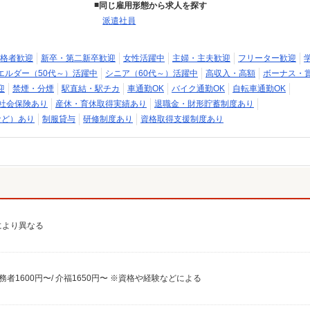
同じ雇用形態から求人を探す
派遣社員
格者歓迎
新卒・第二新卒歓迎
女性活躍中
主婦・主夫歓迎
フリーター歓迎
エルダー（50代～）活躍中
シニア（60代～）活躍中
高収入・高額
ボーナス・
迎
禁煙・分煙
駅直結・駅チカ
車通勤OK
バイク通勤OK
自転車通勤OK
社会保険あり
産休・育休取得実績あり
退職金・財形貯蓄制度あり
など）あり
制服貸与
研修制度あり
資格取得支援制度あり
験により異なる
実務者1600円〜/ 介福1650円〜 ※資格や経験などによる