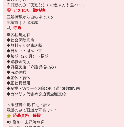
ご応募お待ちしております♪
※日勤のみ（夜勤なし）の働き方も選べます！
アクセス・勤務地
西船橋駅から自転車でスグ
船橋市｜西船橋駅
待遇
※各種規定有
◆社会保険完備
◆無料定期健康診断
◆日払い・週払い可
◆短期（2ヶ月）〜長期
◆退職金制度
◆資格支援（介護資格のみ）
◆有給休暇
◆産休・育休
◆正社員登用
◆副業・Wワーク相談OK（週40時間以内）
◆ガソリン代含め交通費全額支給
＜履歴書不要/在宅面談＞
電話のみで面談が可能です♪
応募資格・経験
■無資格・未経験歓迎