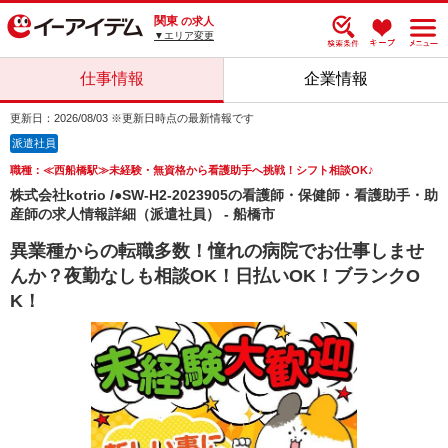
関東
の求人
▼エリア変更
仕事情報
企業情報
更新日：2026/08/03 ※更新日時点の最新情報です
派遣社員
職種：≪西船橋駅≫未経験・無資格から看護助手へ挑戦！シフト相談OK♪
株式会社kotrio /●SW-H2-2023905の看護師・保健師・看護助手・助
産師の求人情報詳細（派遣社員） - 船橋市
異業種からの転職多数！憧れの病院でお仕事しませ
んか？夜勤なしも相談OK！日払いOK！ブランクO
K！