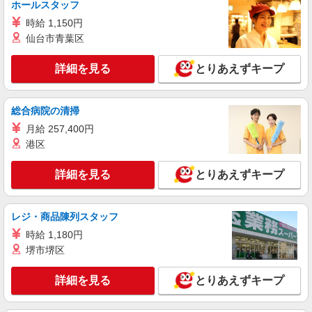
パート
ホールスタッフ
エイジフリーハウス船橋夏見
時給 1,150円
看護師／サービス付高齢者向け住宅／パート／
仙台市青葉区
夜勤無／日数時間応相談
時給1,442円〜1,648円 ※経験・能力・資格等
詳細を見る
とりあえずキープ
による 保健師・正看護師 時給1,648円 准看護師
時給1,442円 〇時間外勤務手当 〇土日祝勤務手当
エイジフリーハウス船橋夏見 千葉県船橋市夏
〇年末年始勤務手当 〇早朝7:00〜8:00/夜間
見3丁目31番40号
総合病院の清掃
18:00〜20:00は時給25％UP
月給 257,400円
詳細を見る
キープ
港区
パート
詳細を見る
とりあえずキープ
パナソニック エイジフリーハウス船橋習志野台 看護小規模多機能
看護師／サ高住／看護小規模多機能／パート／
夜勤なし
レジ・商品陳列スタッフ
時給2,060円以上 正看護師 時給2,060円以上
時給 1,180円
★★上記時給に加えさらに別途月額手当支給あり
堺市堺区
★★ ※一律処遇改善加算含む 〇時間外勤務手当
パナソニック エイジフリーハウス船橋習志野
〇土日祝勤務手当 〇夜勤手当 〇深夜勤務手当 〇
台 千葉県船橋市習志野台8丁目41番10号
年末年始勤務手当 〇早朝7:00〜8:00/夜間18:00〜
詳細を見る
とりあえずキープ
20:00は時給25％UP
詳細を見る
キープ