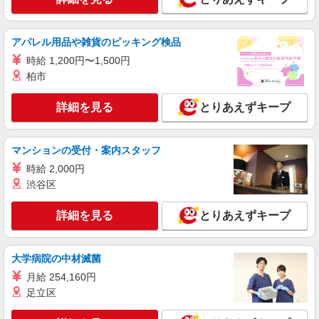
1.2万〜可！看護助手
時給1650円〜2312円 ＜日払い有/週払い有/交
通費全支給(ガソリン代含む)＞
アパレル用品や雑貨のピッキング検品
船橋市｜西船橋駅
時給 1,200円〜1,500円
柏市
詳細を見る
キープ
詳細を見る
とりあえずキープ
職業紹介
株式会社kotrio /●SW-S-2080105
西船橋駅近く☆病院での看護助手♪週3日OKの
マンションの受付・案内スタッフ
パートSTAFF◎
時給 2,000円
時給1550円〜2312円 ＜交通費全支給(ガソリ
渋谷区
ン代含む)＞
船橋市｜最寄：西船橋
詳細を見る
とりあえずキープ
詳細を見る
キープ
大学病院の中材滅菌
派遣社員
月給 254,160円
株式会社kotrio /●SW-H2-2024168
足立区
≪京成船橋駅≫年齢不問！０からスタートでも
活躍できる看護助手♪