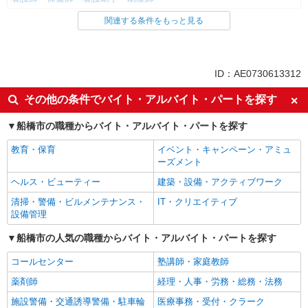
関連する条件をもっと見る
同じ雇用形態から京成西船駅の求人を探す
派遣社員
同じ特徴から京成西船駅の求人を探す
ID：AE0730613312
入社日応相談
未経験歓迎
その他の条件でバイト・アルバイト・パートを探す
経験者・有資格者歓迎
新卒・第二新卒歓迎
船橋市の職種からバイト・アルバイト・パートを探す
女性活躍中
主婦・主夫歓迎
教育・保育
イベント・キャンペーン・アミュ
フリーター歓迎
学歴不問
ーズメント
ブランクOK
ミドル（40代～）活躍中
ヘルス・ビューティー
建築・設備・アクティブワーク
エルダー（50代～）活躍中
シニア（60代～）活躍中
清掃・警備・ビルメンテナンス・
IT・クリエイティブ
高収入・高額
ボーナス・賞与あり
設備管理
昇給あり
完全週休2日制
船橋市の人気の職種からバイト・アルバイト・パートを探す
フルタイム歓迎
禁煙・分煙
コールセンター
塾講師・家庭教師
駅直結・駅チカ
車通勤OK
薬剤師
経理・人事・労務・総務・法務
バイク通勤OK
自転車通勤OK
施設警備・交通誘導警備・駐車輪
医療事務・受付・クラーク