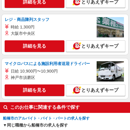
詳細を見る
とりあえずキープ
時給1650円〜2312円 ＜日払い有/週払い有/交
通費全支給(ガソリン代含む)＞
レジ・商品陳列スタッフ
船橋市内/京成船橋駅 徒歩10分
時給 1,300円
詳細を見る
キープ
大阪市中央区
職業紹介
詳細を見る
とりあえずキープ
株式会社kotrio /●SW-S-2022413
船橋駅＊未経験スタート7割！病院のパート看
マイクロバスによる施設利用者送迎ドライバー
護助手/週3〜OK
時給1550円〜2312円 ＜交通費全支給(ガソリ
日給 10,900円〜10,900円
ン代含む)＞
神戸市須磨区
船橋市＊交通費全額支給
詳細を見る
とりあえずキープ
詳細を見る
キープ
このお仕事に関連する条件で探す
船橋市のアルバイト・バイト・パートの求人を探す
同じ職種から船橋市の求人を探す