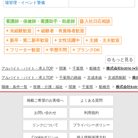
残業少なめ（月20h未満）
交通費支給
場管理・イベント警備
社会保険あり
産休・育休取得実績あり
退職金・財形貯蓄制度あり
各種手当（家族・役職・インセン
看護師・保健師・看護助手・助産師
入社日応相談
ティブなど）あり
未経験歓迎
経験者・有資格者歓迎
制服貸与
研修制度あり
新卒・第二新卒歓迎
女性活躍中
主婦・主夫歓迎
資格取得支援制度あり
フリーター歓迎
学歴不問
ブランクOK
同じ職種から求人を探す
もっと見る
医療・介護・福祉
アルバイト・バイト・求人TOP
関東
千葉県
船橋市
株式会社kotrio /
看護師・保健師・看護助手・助産師
アルバイト・バイト・求人TOP
千葉県の路線
京成本線
京成西船駅
株式
同じ特徴から求人を探す
職種・条件一覧
医療・介護・福祉
関東
千葉県
船橋市
株式会社kotr
未経験歓迎
ミドル（40代～）活躍中
掲載ご希望のお客様へ
よくある質問
ボーナス・賞与あり
車通勤OK
お問い合わせ
利用規約
交通費支給
社会保険あり
産休・育休取得実績あり
リンクについて
プライバシーポリシー
Cookieポリシー
個人情報保護方針