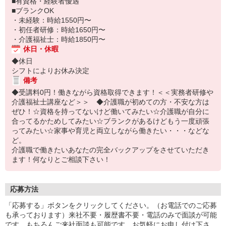
■有資格・経験者優遇
■ブランクOK
・未経験：時給1550円〜
・初任者研修：時給1650円〜
・介護福祉士：時給1850円〜
休日・休暇
◆休日
シフトによりお休み決定
備考
◆受講料0円！働きながら資格取得できます！＜＜実務者研修や
介護福祉士講座など＞＞ ◆介護職が初めての方・不安な方は
ぜひ！☆資格を持ってないけど働いてみたい☆介護職が自分に
合ってるかためしてみたい☆ブランクがあるけどもう一度頑張
ってみたい☆家事や育児と両立しながら働きたい・・・などな
ど。
介護職で働きたいあなたの完全バックアップをさせていただき
ます！何なりとご相談下さい！
応募方法
「応募する」ボタンをクリックしてください。（お電話でのご応募
も承っております）来社不要・履歴書不要・電話のみで面談が可能
です。もちろんご来社面談も可能です。お気軽にお申し付け下さ