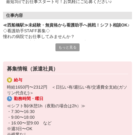
最短3日でお仕事スタート可！お気軽にご応募ください♪
仕事内容
≪西船橋駅≫未経験・無資格から看護助手へ挑戦！シフト相談OK♪
◇看護助手STAFF募集◇
憧れの病院でお仕事してみませんか？
ナースさんや患者さんをサポートするお仕事です♪
もっと見る
＜おもな仕事内容＞
・シーツ交換
・病室の清掃
募集情報（派遣社員）
・医療器具の消毒
・患者さんの生活介助
給与
など
時給1650円〜2312円 ＜日払い有/週払い有/交通費全支給(ガソ
リン代含む)＞
◇完全未経験でも安心◇
勤務時間・曜日
・充実した研修制度あり♪優しい先輩が丁寧に教えてくれます。
・サポート業務が中心なので、難しいことは特にありません！無資
≪シフト制/休憩1h（夜勤の場合は2h）≫
格・未経験でもすぐに活躍できます♪
・7:30〜16:30
・9:00〜18:00
シフトの融通も利くのでプライベートを重視したい人にもおススメ
・16:00〜翌9:00 など
です！
※週3日〜OK
※残業なし