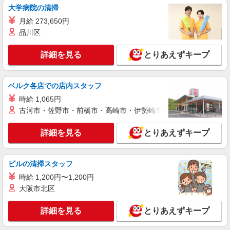
大学病院の清掃
派遣社員
月給 273,650円
株式会社メディカル・ワン・アップ
品川区
看護助手
時給1,450円 ※資格、経験により異なります。
詳細を見る
とりあえずキープ
千葉県船橋市
ベルク各店での店内スタッフ
詳細を見る
キープ
時給 1,065円
古河市・佐野市・前橋市・高崎市・伊勢崎市・太田市・館林市・
派遣社員
株式会社メディカル・ワン・アップ
詳細を見る
とりあえずキープ
看護助手（院内サポーター）
時給1,500円 ※資格、経験により異なります。
千葉県船橋市
ビルの清掃スタッフ
時給 1,200円〜1,200円
詳細を見る
キープ
大阪市北区
派遣社員
詳細を見る
とりあえずキープ
株式会社kotrio /●SW-H2-1985913
船橋駅＊夜勤専従＊日収4.3万円〜！高時給な