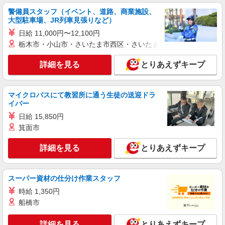
看護スタッフ
警備員スタッフ（イベント、道路、商業施設、
大型駐車場、JR列車見張りなど）
時給2400円〜3000円 ＜日払い有/週払い有/交
通費全支給(ガソリン代含む)＞
日給 11,000円〜12,100円
船橋市
栃木市・小山市・さいたま市西区・さいたま市岩槻区・久喜市・
詳細を見る
詳細を見る
キープ
とりあえずキープ
派遣社員
マイクロバスにて教習所に通う生徒の送迎ドラ
株式会社kotrio /●SW-H2-2024167
イバー
≪西船橋駅≫年齢不問！０からスタートでも活
日給 15,850円
躍できる看護助手♪
箕面市
時給1650円〜2312円 ＜日払い有/週払い有/交
通費全支給(ガソリン代含む)＞
詳細を見る
とりあえずキープ
船橋市
詳細を見る
キープ
スーパー資材の仕分け作業スタッフ
時給 1,350円
派遣社員
船橋市
株式会社kotrio /●SW-H2-2024036
高収入を目指したい方必見！未経験でも日収
詳細を見る
とりあえずキープ