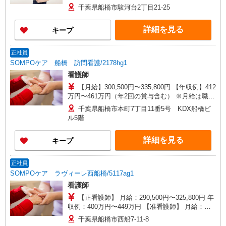
千葉県船橋市駿河台2丁目21-25
詳細を見る
キープ
正社員
SOMPOケア 船橋 訪問看護/2178hg1
看護師
【月給】300,500円〜335,800円 【年収例】412
万円〜461万円（年2回の賞与含む） ※月給は職務
手当、働きがい向上手当等、毎月平均的に支払わ
千葉県船橋市本町7丁目11番5号 KDX船橋ビ
れる手当を含みます。 ◎オンコール手当別途支
ル5階
給：1,000円〜2,000円/日 ◎月給は経験により異な
ります。 ◎残業時は別途時間外手当支給（超過1
詳細を見る
キープ
分〜） ◎賞与 基本給2.08ヶ月分/年支給
正社員
SOMPOケア ラヴィーレ西船橋/5117ag1
看護師
【正看護師】 月給：290,500円〜325,800円 年
収例：400万円〜449万円 【准看護師】 月給：
264,800円〜300,100円 年収例：364万円〜413万円
千葉県船橋市西船7-11-8
【賞与】あり（年2回） ※月給は職務手当、働き