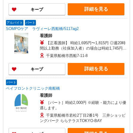
がい向上手当、日祝手当（月平均2回分）等、 毎
詳細を見る
キープ
月平均的に支払われる手当を含みます。 ◎月給は
経験により異なります。 ◎残業時は別途時間外手
当支給（超過1分〜） ◎賞与 基本給2.08ヶ月分/
アルバイト
パート
年支給
SOMPOケア ラヴィーレ西船橋/5117ag2
看護師
【正看護師】 時給1,695円〜1,815円 ◎週20時
間以上勤務（社保加入者）の場合は時給1,745円〜
1,865円 【准看護師】 時給1,395円〜1,515円 ◎週
千葉県船橋市西船7-11-8
20時間以上勤務（社保加入者）の場合は時給1,445
円〜1,565円 ※各種手当込 ※時給は経験により異
詳細を見る
キープ
なる
パート
ベイフロントクリニック南船橋
看護師
［パート］時給2,000円 ※経験・能力により優
遇します。
千葉県船橋市若松2丁目2番1号 三井ショッピ
ングパーク ららテラスTOKYO-BAY