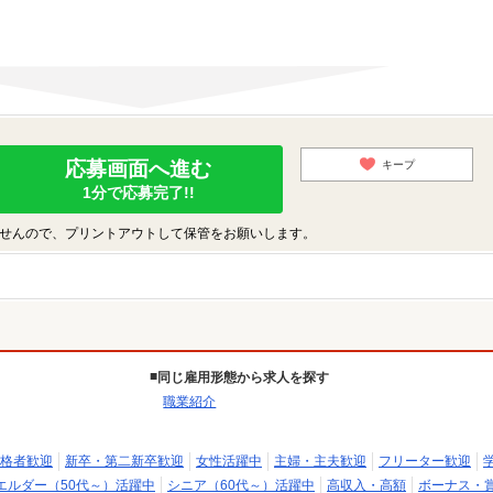
応募画面へ進む
キープ
1分で応募完了!!
せんので、プリントアウトして保管をお願いします。
同じ雇用形態から求人を探す
職業紹介
格者歓迎
新卒・第二新卒歓迎
女性活躍中
主婦・主夫歓迎
フリーター歓迎
エルダー（50代～）活躍中
シニア（60代～）活躍中
高収入・高額
ボーナス・