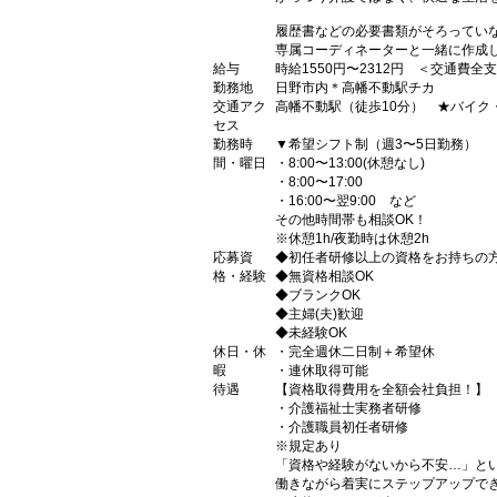
履歴書などの必要書類がそろってい
専属コーディネーターと一緒に作成
給与
時給1550円〜2312円 ＜交通費全
勤務地
日野市内＊高幡不動駅チカ
交通アク
高幡不動駅（徒歩10分） ★バイク
セス
勤務時
▼希望シフト制（週3〜5日勤務）
間・曜日
・8:00〜13:00(休憩なし)
・8:00〜17:00
・16:00〜翌9:00 など
その他時間帯も相談OK！
※休憩1h/夜勤時は休憩2h
応募資
◆初任者研修以上の資格をお持ちの
格・経験
◆無資格相談OK
◆ブランクOK
◆主婦(夫)歓迎
◆未経験OK
休日・休
・完全週休二日制＋希望休
暇
・連休取得可能
待遇
【資格取得費用を全額会社負担！】
・介護福祉士実務者研修
・介護職員初任者研修
※規定あり
「資格や経験がないから不安…」と
働きながら着実にステップアップで