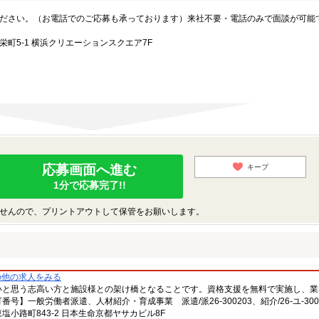
ださい。（お電話でのご応募も承っております）来社不要・電話のみで面談が可能
町5-1 横浜クリエーションスクエア7F
応募画面へ進む
キープ
1分で応募完了!!
せんので、プリントアウトして保管をお願いします。
の他の求人をみる
いと思う志高い方と施設様との架け橋となることです。資格支援を無料で実施し、業
一般労働者派遣、人材紹介・育成事業 派遣/派26-300203、紹介/26-ユ-300
小路町843-2 日本生命京都ヤサカビル8F