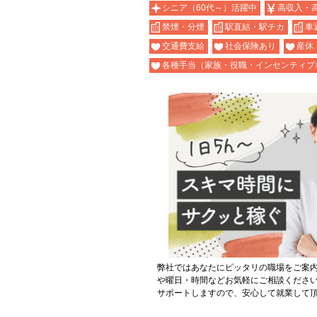
シニア（60代～）活躍中
高収入・
禁煙・分煙
駅直結・駅チカ
車
交通費支給
社会保険あり
産休
各種手当（家族・役職・インセンティブ
弊社ではあなたにピッタリの職場をご案
や曜日・時間などお気軽にご相談くださ
サポートしますので、安心して就業して