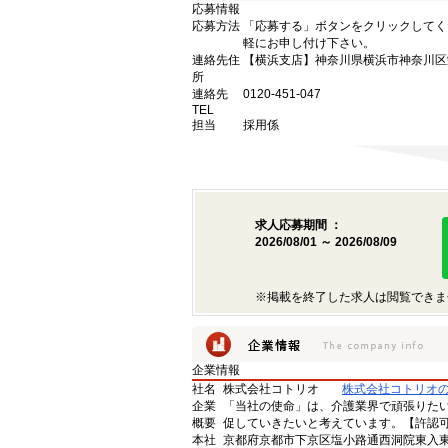
応募情報
応募方法
「応募する」ボタンをクリックしてく
軽にお申し付け下さい。
連絡先住
【横浜支店】神奈川県横浜市神奈川区栄
所
連絡先
0120-451-047
TEL
担当
採用係
求人応募期間 ：
2026/08/01 ～ 2026/08/09
※掲載を終了した求人は閲覧できま
企業情報
社名
株式会社コトリオ
株式会社コトリオ
企業
「当社の使命」は、介護業界で頑張りた
概要
促していきたいと考えています。【許認可番号】
本社
京都府京都市下京区塩小路通西洞院東入東塩