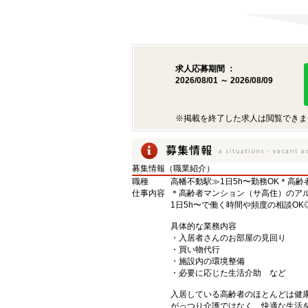
求人応募期間 ：
2026/08/01 ～ 2026/08/09
※掲載を終了した求人は閲覧できま
募集情報（職業紹介）
職種
高幡不動駅≫1日5h〜勤務OK＊高齢
仕事内容
＊高齢者マンション（サ高住）のアルバ
1日5h〜で働く時間や頻度の相談OK
具体的な業務内容
・入居者さんのお部屋の見回り
・買い物代行
・施設内の環境整備
・必要に応じた生活介助 など
入居している高齢者のほとんどは健
がっつり介護ではなく、快適な生活