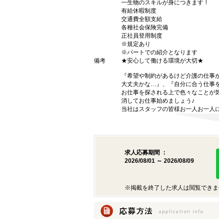
一生物のスキルが身につきます！
有給休暇制度
交通費全額支給
各種社会保険完備
正社員登用制度
※規定あり
※パートでの紹介となります
備考
★安心して働ける環境が大切★
『希望や制約があるけど介護の仕事
大丈夫かな…』、『自分に合う仕事
お仕事を探される上で色々なことが気
消してお仕事始めましょう♪
当社はスタッフの皆様お一人お一人に
求人応募期間 ：
2026/08/01 ～ 2026/08/09
※掲載を終了した求人は閲覧できま