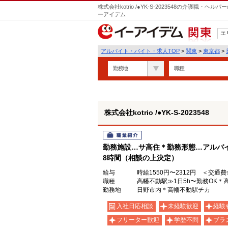
株式会社kotrio /●YK-S-2023548の介護職
ーアイデム
エ
関東
アルバイト・バイト・求人TOP
>
関東
>
東京都
>
勤務地
職種
株式会社kotrio /●YK-S-2023548
職業紹介
勤務施設…サ高住＊勤務形態…アルバイ
8時間（相談の上決定）
給与
時給1550円〜2312円 ＜交通
職種
高幡不動駅≫1日5h〜勤務OK＊
勤務地
日野市内＊高幡不動駅チカ
入社日応相談
未経験歓迎
経験
フリーター歓迎
学歴不問
ブラ