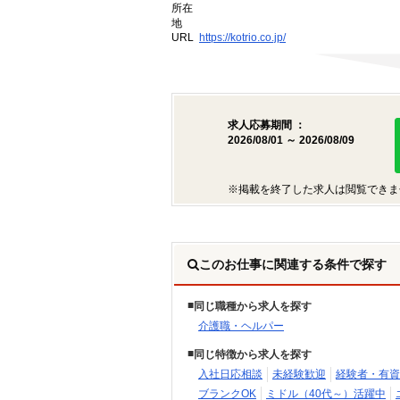
所在
地
URL
https://kotrio.co.jp/
求人応募期間 ：
2026/08/01 ～ 2026/08/09
※掲載を終了した求人は閲覧できま
このお仕事に関連する条件で探す
同じ職種から求人を探す
介護職・ヘルパー
同じ特徴から求人を探す
入社日応相談
未経験歓迎
経験者・有資
ブランクOK
ミドル（40代～）活躍中