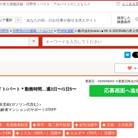
よくある
・ヘルパーの求人情報詳細 - 日野市｜バイト・アルバイトのことならイ
保存した
0
リア選択
「あなたの街」のお仕事が探せる求人サイト
検索条件
日野市
>
日野市の介護職・ヘルパー
>
甲州街道駅
> 株式会社kotrio /●YK-S-2023548の
キ
更新日：2026/08/03 ※更新日時点
ト/パート＊勤務時間…週3日〜/1日5〜
応募画面へ進
費全支給(ガソリン代含む)＞
高齢者マンションのサポートSTAFF
者・有資格者歓迎
新卒・第二新卒歓迎
女性活躍中
主婦・主夫歓迎
ンクOK
ミドル（40代～）活躍中
エルダー（50代～）活躍中