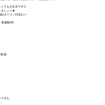
なくても大丈夫です◎
しましょう★
支給(ガソリン代含む)＞
・車通勤OK
方歓迎
いう方も、
き、