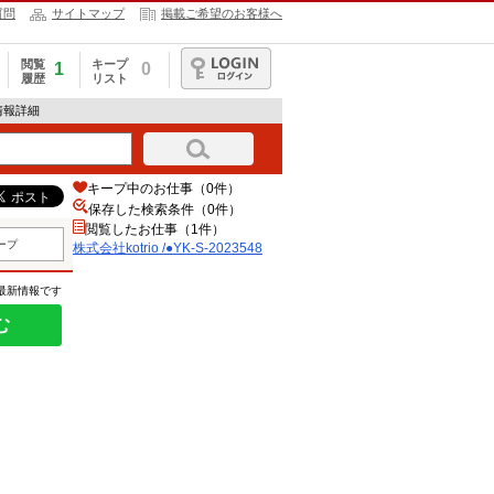
質問
サイトマップ
掲載ご希望のお客様へ
閲覧
キープ
1
0
履歴
リスト
ログイン
求人情報詳細
キープ中のお仕事（0件）
保存した検索条件（
0
件）
閲覧したお仕事（1件）
ープ
株式会社kotrio /●YK-S-2023548
の最新情報です
む