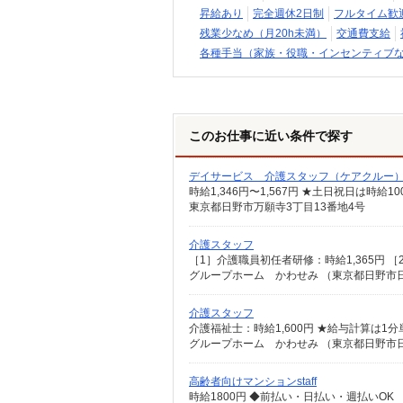
昇給あり
完全週休2日制
フルタイム歓
残業少なめ（月20h未満）
交通費支給
各種手当（家族・役職・インセンティブ
このお仕事に近い条件で探す
デイサービス 介護スタッフ（ケアクルー
時給1,346円〜1,567円 ★土日祝日は時
東京都日野市万願寺3丁目13番地4号
介護スタッフ
［1］介護職員初任者研修：時給1,365円 
グループホーム かわせみ （東京都日野市日野
介護スタッフ
介護福祉士：時給1,600円 ★給与計算は1
グループホーム かわせみ （東京都日野市日野
高齢者向けマンションstaff
時給1800円 ◆前払い・日払い・週払いOK