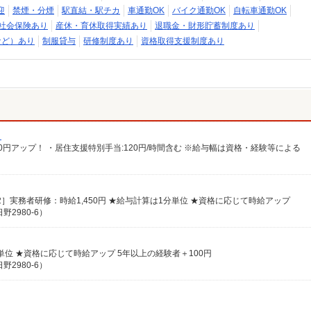
迎
禁煙・分煙
駅直結・駅チカ
車通勤OK
バイク通勤OK
自転車通勤OK
社会保険あり
産休・育休取得実績あり
退職金・財形貯蓄制度あり
など）あり
制服貸与
研修制度あり
資格取得支援制度あり
）
給100円アップ！ ・居住支援特別手当:120円/時間含む ※給与幅は資格・経験等による
［2］実務者研修：時給1,450円 ★給与計算は1分単位 ★資格に応じて時給アップ
2980-6）
分単位 ★資格に応じて時給アップ 5年以上の経験者＋100円
2980-6）