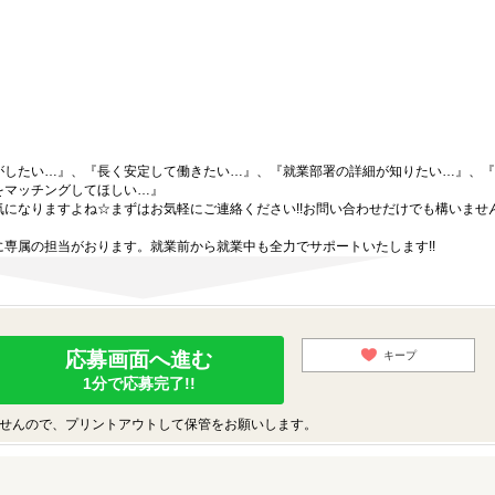
がしたい…』、『長く安定して働きたい…』、『就業部署の詳細が知りたい…』、『
をマッチングしてほしい…』
になりますよね☆まずはお気軽にご連絡ください!!お問い合わせだけでも構いません
専属の担当がおります。就業前から就業中も全力でサポートいたします!!
応募画面へ進む
キープ
1分で応募完了!!
せんので、プリントアウトして保管をお願いします。