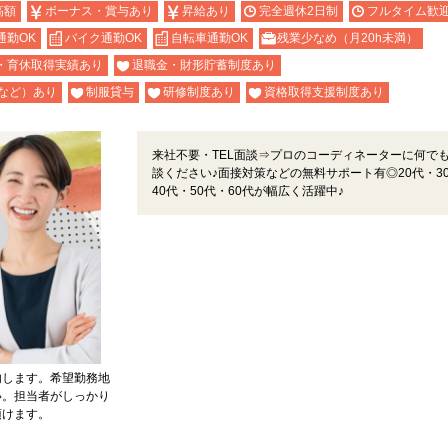
高額
ボーナス・賞与あり
昇給あり
完全週休2日制
フルタイム歓
通勤OK
バイク通勤OK
自転車通勤OK
残業少なめ（月20h未満）
・育休取得実績あり
退職金・財形貯蓄制度あり
など）あり
制服貸与
研修制度あり
資格取得支援制度あり
来社不要・TEL面談⇒プロのコーディネーターに何で
談ください♪面接対策などの無料サポート有◎20代・3
40代・50代・60代が幅広く活躍中♪
内します。希望勤務地
い。担当者がしっかり
頂けます。