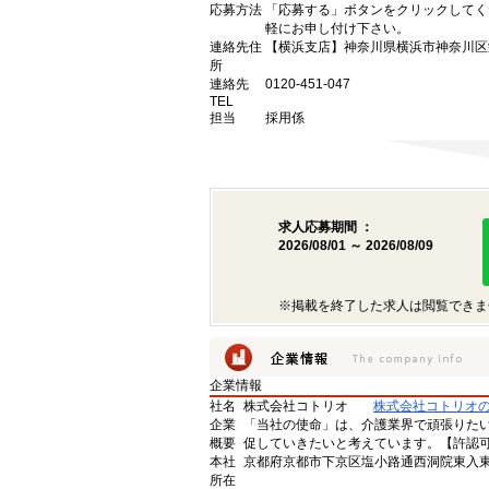
応募方法
「応募する」ボタンをクリックしてく
軽にお申し付け下さい。
連絡先住
【横浜支店】神奈川県横浜市神奈川区栄
所
連絡先
0120-451-047
TEL
担当
採用係
求人応募期間 ：
2026/08/01 ～ 2026/08/09
※掲載を終了した求人は閲覧できま
企業情報
社名
株式会社コトリオ
株式会社コトリオ
企業
「当社の使命」は、介護業界で頑張りた
概要
促していきたいと考えています。【許認可番号】
本社
京都府京都市下京区塩小路通西洞院東入東塩
所在