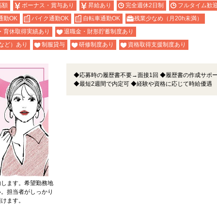
高額
ボーナス・賞与あり
昇給あり
完全週休2日制
フルタイム歓
通勤OK
バイク通勤OK
自転車通勤OK
残業少なめ（月20h未満）
・育休取得実績あり
退職金・財形貯蓄制度あり
など）あり
制服貸与
研修制度あり
資格取得支援制度あり
◆応募時の履歴書不要→面接1回 ◆履歴書の作成サポ
◆最短2週間で内定可 ◆経験や資格に応じて時給優遇
内します。希望勤務地
い。担当者がしっかり
頂けます。