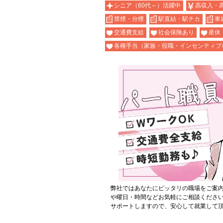
シニア（60代～）活躍中
高収入・
禁煙・分煙
駅直結・駅チカ
車
交通費支給
社会保険あり
産休
各種手当（家族・役職・インセンティブ
弊社ではあなたにピッタリの職場をご案
や曜日・時間などお気軽にご相談くださ
サポートしますので、安心して就業して