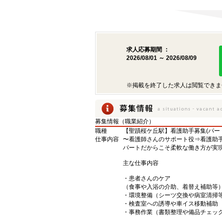
求人応募期間 ：
2026/08/01 ～ 2026/08/09
※掲載を終了した求人は閲覧できま
募集情報（職業紹介）
職種
【聖蹟桜ケ丘駅】看護助手募集(パー
仕事内容
〜看護師さんのサポート役⇒看護助
パートだからこそ柔軟な働き方が実
主な仕事内容
・患者さんのケア
（食事や入浴の介助、着替え補助等
・環境整備（シーツ交換や病室清掃
・検査室への誘導や車イス移動補助
・事務作業（書類整理や備品チェッ