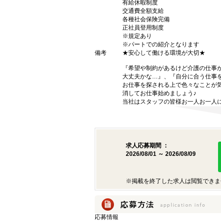
有給休暇制度
交通費全額支給
各種社会保険完備
正社員登用制度
※規定あり
※パートでの紹介となります
備考
★安心して働ける環境が大切★
『希望や制約があるけど介護の仕事
大丈夫かな…』、『自分に合う仕事
お仕事を探される上で色々なことが気
消してお仕事始めましょう♪
当社はスタッフの皆様お一人お一人に
求人応募期間 ：
2026/08/01 ～ 2026/08/09
※掲載を終了した求人は閲覧できま
応募情報