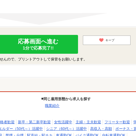
応募画面へ進む
キープ
1分で応募完了!!
せんので、プリントアウトして保管をお願いします。
同じ雇用形態から求人を探す
職業紹介
格者歓迎
新卒・第二新卒歓迎
女性活躍中
主婦・主夫歓迎
フリーター歓迎
エルダー（50代～）活躍中
シニア（60代～）活躍中
高収入・高額
ボーナス・
迎
禁煙・分煙
駅直結・駅チカ
車通勤OK
バイク通勤OK
自転車通勤OK