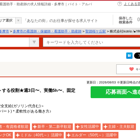
よくある
・保健師・看護助手・助産師の求人情報詳細 - 多摩市｜バイト・アルバ
保存した
0
リア選択
「あなたの街」のお仕事が探せる求人サイト
検索条件
多摩市
>
多摩市の看護師・保健師・看護助手・助産師
>
聖蹟桜ケ丘駅
> 株式会社kotrio /●
キ
更新日：2026/08/03 ※更新日時点
する役割★週3日〜、実働5h〜、固定
応募画面へ進
費全支給(ガソリン代含む)＞
パート)＊柔軟性がある働き方♪
者・有資格者歓迎
新卒・第二新卒歓迎
女性活躍中
主婦・主夫歓迎
ンクOK
ミドル（40代～）活躍中
エルダー（50代～）活躍中