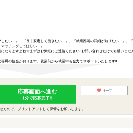
がしたい…』、『長く安定して働きたい…』、『就業部署の詳細が知りたい…』、『
をマッチングしてほしい…』
になりますよね☆まずはお気軽にご連絡ください!!お問い合わせだけでも構いません
専属の担当がおります。就業前から就業中も全力でサポートいたします!!
応募画面へ進む
キープ
1分で応募完了!!
せんので、プリントアウトして保管をお願いします。