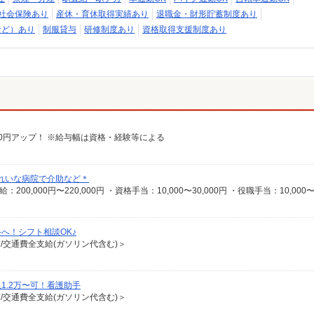
社会保険あり
産休・育休取得実績あり
退職金・財形貯蓄制度あり
など）あり
制服貸与
研修制度あり
資格取得支援制度あり
給100円アップ！ ※給与幅は資格・経験等による
れいな病院で介助など＊
へ！シフト相談OK♪
有/交通費全支給(ガソリン代含む)＞
1.2万〜可！看護助手
有/交通費全支給(ガソリン代含む)＞