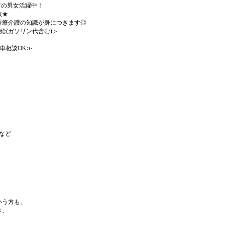
ニアの男女活躍中！
数★
医療介護の知識が身につきます◎
支給(ガソリン代含む)＞
車相談OK≫
など
いう方も、
き、