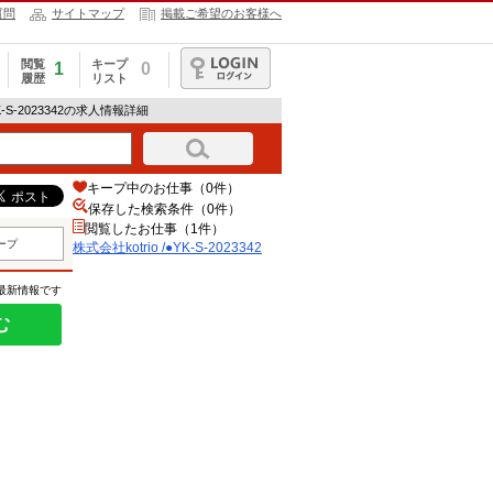
質問
サイトマップ
掲載ご希望のお客様へ
閲覧
キープ
1
0
履歴
リスト
ログイン
YK-S-2023342の求人情報詳細
キープ中のお仕事（0件）
保存した検索条件（
0
件）
閲覧したお仕事（1件）
ープ
株式会社kotrio /●YK-S-2023342
の最新情報です
む