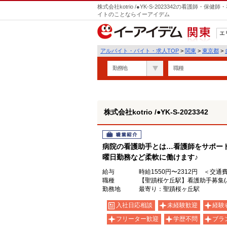
株式会社kotrio /●YK-S-2023342の看護師
イトのことならイーアイデム
エ
関東
アルバイト・バイト・求人TOP
>
関東
>
東京都
>
勤務地
職種
株式会社kotrio /●YK-S-2023342
職業紹介
病院の看護助手とは…看護師をサポート
曜日勤務など柔軟に働けます♪
給与
時給1550円〜2312円 ＜交通
職種
【聖蹟桜ケ丘駅】看護助手募集(
勤務地
最寄り：聖蹟桜ヶ丘駅
入社日応相談
未経験歓迎
経験
フリーター歓迎
学歴不問
ブラ