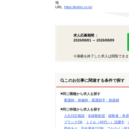
地
URL
https://kotrio.co.jp/
求人応募期間 ：
2026/08/01 ～ 2026/08/09
※掲載を終了した求人は閲覧できま
このお仕事に関連する条件で探す
同じ職種から求人を探す
看護師・保健師・看護助手・助産師
同じ特徴から求人を探す
入社日応相談
未経験歓迎
経験者・有資
ブランクOK
ミドル（40代～）活躍中
昇給あり
完全週休2日制
フルタイム歓