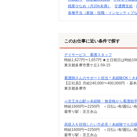
残業少なめ（月20h未満）
交通費支給
各種手当（家族・役職・インセンティブ
このお仕事に近い条件で探す
デイサービス 看護スタッフ
時給1,627円〜1,657円 ★土日祝日は時
東京都多摩市豊ケ丘1-59-15
看護師さんのサポート担当＊未経験OK！き
東京都多摩市
≪京王永山駅≫未経験・無資格から看護助手
時給1600円〜2250円 ＜日払い有/週払い
最寄り駅：京王永山
高収入を目指したい方必見！未経験でも日収
時給1600円〜2250円 ＜日払い有/週払い
最寄り駅：京王永山