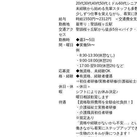
20代30代40代50代ミドル60代シ
未経験から始める先輩スタッフも多
少しずつ仕事を覚えながら、着実に
給与
時給1550円〜2312円 ＜交通費全
勤務地
最寄り：聖蹟桜ヶ丘駅
交通アク
聖蹟桜ヶ丘駅から徒歩5分≪バイク・
セス
勤務時
◆週3〜5日
間・曜日
◆実働5h〜
例
・8:30-13:30(休憩なし)
・9:00-18:00(休憩1h)
・17:00-翌9:00(休憩2h) など
応募資
◆無資格、未経験OK
格・経験
◆有資格、経験者優遇
⇒初任者研修/実務者研修/介護福祉士
休日・休
＜休日＞
暇
シフトによりお休み決定♪
曜日相談歓迎します
待遇
【資格取得費用を全額会社負担！】
・介護福祉士実務者研修
・介護職員初任者研修
※規定あり
「資格や経験がないから不安…」と
働きながら着実にステップアップで
一生物のスキルが身につきます！