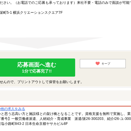
ださい。（お電話でのご応募も承っております）来社不要・電話のみで面談が可能
町5-1 横浜クリエーションスクエア7F
応募画面へ進む
キープ
1分で応募完了!!
せんので、プリントアウトして保管をお願いします。
の他の求人をみる
いと思う志高い方と施設様との架け橋となることです。資格支援を無料で実施し、業
一般労働者派遣、人材紹介・育成事業 派遣/派26-300203、紹介/26-ユ-300
小路町843-2 日本生命京都ヤサカビル8F