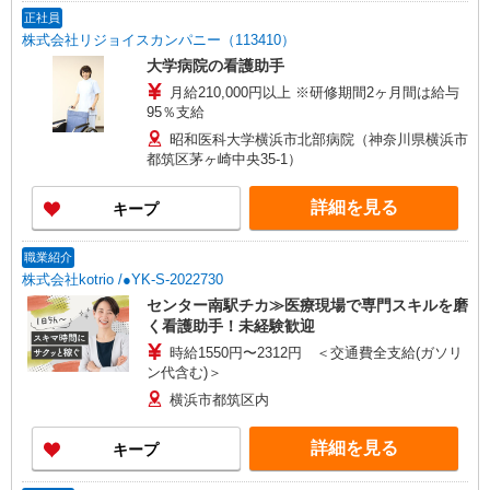
正社員
株式会社リジョイスカンパニー（113410）
大学病院の看護助手
月給210,000円以上 ※研修期間2ヶ月間は給与
95％支給
昭和医科大学横浜市北部病院（神奈川県横浜市
都筑区茅ヶ崎中央35-1）
詳細を見る
キープ
職業紹介
株式会社kotrio /●YK-S-2022730
センター南駅チカ≫医療現場で専門スキルを磨
く看護助手！未経験歓迎
時給1550円〜2312円 ＜交通費全支給(ガソリ
ン代含む)＞
横浜市都筑区内
詳細を見る
キープ