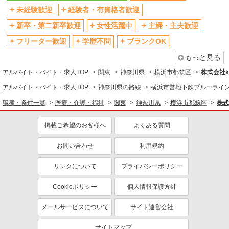
退職金・財形貯蓄制度あり
未経験歓迎
経験者・有資格者歓迎
各種手当（家族・役職・インセン
ティブなど）あり
新卒・第二新卒歓迎
女性活躍中
主婦・主夫歓迎
制服貸与
研修制度あり
フリーター歓迎
学歴不問
ブランクOK
資格取得支援制度あり
もっと見る
同じ職種から求人を探す
アルバイト・バイト・求人TOP
関東
神奈川県
横浜市都筑区
株式会社ko
医療・介護・福祉
アルバイト・バイト・求人TOP
神奈川県の路線
横浜市営地下鉄ブルーライ
看護師・保健師・看護助手・助産師
職種・条件一覧
医療・介護・福祉
関東
神奈川県
横浜市都筑区
株式
同じ特徴から求人を探す
掲載ご希望のお客様へ
よくある質問
未経験歓迎
ミドル（40代～）活躍中
お問い合わせ
利用規約
ボーナス・賞与あり
車通勤OK
交通費支給
社会保険あり
リンクについて
プライバシーポリシー
産休・育休取得実績あり
Cookieポリシー
個人情報保護方針
メールサービスについて
サイト運営会社
サイトマップ