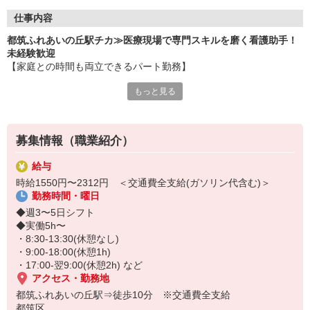
仕事内容
都筑ふれあいの丘駅チカ≫医療現場で専門スキルを磨く看護助手！
未経験歓迎
【家庭との時間も両立できるパート勤務】
もっと見る
一度身についた介助技術や医療知識は、どこの病院や介護施設でも
通用する一生モノの武器に！
未経験からプロの看護助手を目指せます☆
募集情報（職業紹介）
〜仕事内容〜
◆療養環境の提供： 病室の清掃やベッドメイクを通じた衛生管理
給与
◆生活介助業務： 患者様の身体状況に合わせた介助全般
時給1550円〜2312円 ＜交通費全支給(ガソリン代含む)＞
◆医療周辺業務： 医療器具のセッティング、滅菌・消毒処理
勤務時間・曜日
◆物品管理： 院内備品の在庫管理・発注、搬送業務
など
◆週3〜5日シフト
◆実働5h〜
・8:30-13:30(休憩なし)
・9:00-18:00(休憩1h)
・17:00-翌9:00(休憩2h) など
アクセス・勤務地
都筑ふれあいの丘駅⇒徒歩10分 ※交通費全支給
都筑区