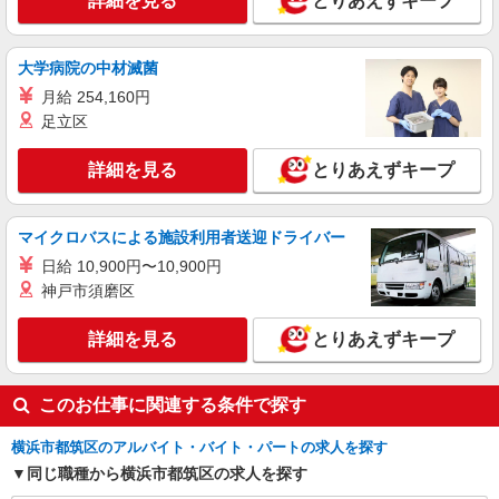
詳細を見る
とりあえずキープ
何歳から始めても浮かない職場◎幅広い年齢層
が働く看護助手＊
時給1550円〜2312円 ＜交通費全支給(ガソリ
大学病院の中材滅菌
ン代含む)＞
月給 254,160円
横浜市都筑区内多数
足立区
詳細を見る
キープ
詳細を見る
とりあえずキープ
職業紹介
株式会社kotrio /●YK-S-2098069
マイクロバスによる施設利用者送迎ドライバー
看護師さんのサポート担当＊未経験OK！きれ
日給 10,900円〜10,900円
いな病院で介助など＊
神戸市須磨区
【正社員】月給240,000〜400,000円 ・基本
給：200,000円〜220,000円 ・資格手当：10,000〜
30,000円 ・役職手当：10,000〜70,000円 ・処遇改
詳細を見る
とりあえずキープ
神奈川県横浜市都筑区
善手当：20,000〜60,000円（勤続年数、保有資格
により変動） ・固定残業手当：20,000円（10時
詳細を見る
キープ
間） ※固定残業時間を超過する場合には超過勤務
このお仕事に関連する条件で探す
手当として別途支給 ・夜勤手当：10,000円/1回
（上記給与とは別に支給） 下記資格をお持ちの方
派遣社員
横浜市都筑区のアルバイト・バイト・パートの求人を探す
歓迎 ・認知症介護基礎研修 ・初任者研修 ・実務
（株）ウィルオブ・ワークCW 横浜支店/ms140101
同じ職種から横浜市都筑区の求人を探す
者研修 ・介護福祉士 など
看護助手