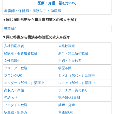
医療・介護・福祉すべて
時給1500円 ◆前払い・日払い・週払いOK
看護師・保健師・看護助手・助産師
神奈川県横浜市都筑区
同じ雇用形態から横浜市都筑区の求人を探す
詳細を見る
キープ
職業紹介
アルバイト
パート
派遣社員
同じ特徴から横浜市都筑区の求人を探す
日研トータルソーシング株式会社 メディカルケア事業部/町田オフィ
ス【看護助手】
入社日応相談
未経験歓迎
看護助手（ナースエイド）
経験者・有資格者歓迎
新卒・第二新卒歓迎
時給1,400円 ★週払いOK（規定あり） ※給与
女性活躍中
幅は経験・能力による
主婦・主夫歓迎
神奈川県横浜市都筑区 【最寄駅】センター北
フリーター歓迎
学歴不問
駅
ブランクOK
ミドル（40代～）活躍中
詳細を見る
エルダー（50代～）活躍中
シニア（60代～）活躍中
キープ
高収入・高額
ボーナス・賞与あり
昇給あり
完全週休2日制
フルタイム歓迎
禁煙・分煙
駅直結・駅チカ
車通勤OK