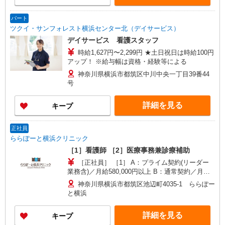
パート
ツクイ・サンフォレスト横浜センター北（デイサービス）
デイサービス 看護スタッフ
時給1,627円〜2,299円 ★土日祝日は時給100円
アップ！ ※給与幅は資格・経験等による
神奈川県横浜市都筑区中川中央一丁目39番44
号
詳細を見る
キープ
正社員
ららぽーと横浜クリニック
［1］看護師 ［2］医療事務兼診療補助
［正社員］ ［1］ A：プライム契約(リーダー
業務含)／月給580,000円以上 B：通常契約／月給
440,000円〜460,000円 ※経験・能力により優遇し
神奈川県横浜市都筑区池辺町4035-1 ららぽー
ます ※研修3ヶ月あり(研修中は時給3,000円になり
と横浜
ます) ［2］ 月給360,000円以上 ※今春または来春
専・短・大新卒予定者：月給380,000円以上 ※研
詳細を見る
キープ
修3ヶ月あり（研修中は時給2,050円になります）