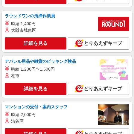
センター南駅＊病院の看護助手│シフト相談
OK！経験不問・資格不問◎
ラウンドワンの清掃作業員
時給1550円〜2312円 ＜交通費全支給(ガソリ
ン代含む)＞
時給 1,400円
横浜市都筑区内
大阪市城東区
詳細を見る
キープ
詳細を見る
とりあえずキープ
派遣社員
アパレル用品や雑貨のピッキング検品
株式会社kotrio /●YK-H-2013649
センター南駅≫未経験・無資格から看護助手へ
時給 1,200円〜1,500円
挑戦！シフト相談OK
柏市
時給1600円〜2250円 ＜日払い有/週払い有/交
通費全支給(ガソリン代含む)＞
詳細を見る
とりあえずキープ
横浜市都筑区 センター南駅スグ
マンションの受付・案内スタッフ
詳細を見る
キープ
時給 2,000円
渋谷区
職業紹介
株式会社kotrio /●YK-S-2114631