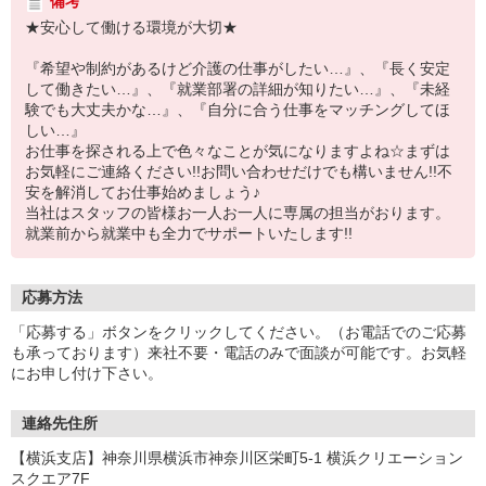
備考
★安心して働ける環境が大切★
『希望や制約があるけど介護の仕事がしたい…』、『長く安定
して働きたい…』、『就業部署の詳細が知りたい…』、『未経
験でも大丈夫かな…』、『自分に合う仕事をマッチングしてほ
しい…』
お仕事を探される上で色々なことが気になりますよね☆まずは
お気軽にご連絡ください!!お問い合わせだけでも構いません!!不
安を解消してお仕事始めましょう♪
当社はスタッフの皆様お一人お一人に専属の担当がおります。
就業前から就業中も全力でサポートいたします!!
応募方法
「応募する」ボタンをクリックしてください。（お電話でのご応募
も承っております）来社不要・電話のみで面談が可能です。お気軽
にお申し付け下さい。
連絡先住所
【横浜支店】神奈川県横浜市神奈川区栄町5-1 横浜クリエーション
スクエア7F