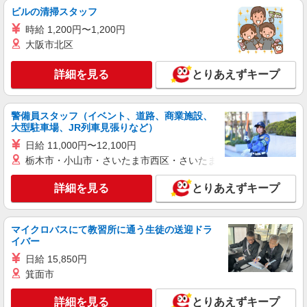
ビルの清掃スタッフ
都筑ふれあいの丘駅☆医療行為なし！パートタ
イムの看護助手♪未経験OK！
時給 1,200円〜1,200円
時給1550円〜2312円 ＜交通費全支給(ガソリ
大阪市北区
ン代含む)＞
都筑区
詳細を見る
とりあえずキープ
詳細を見る
キープ
警備員スタッフ（イベント、道路、商業施設、
大型駐車場、JR列車見張りなど）
職業紹介
日給 11,000円〜12,100円
株式会社kotrio /●YK-S-2114499
栃木市・小山市・さいたま市西区・さいたま市岩槻区・久喜市・
都筑ふれあいの丘駅＊未経験でも高時給1550
円〜！週3日〜OK＊看護助手
詳細を見る
とりあえずキープ
時給1550円〜2312円 ＜交通費全支給(ガソリ
ン代含む)＞
都筑区
マイクロバスにて教習所に通う生徒の送迎ドラ
イバー
詳細を見る
キープ
日給 15,850円
箕面市
職業紹介
株式会社kotrio /●YK-S-2022945
詳細を見る
とりあえずキープ