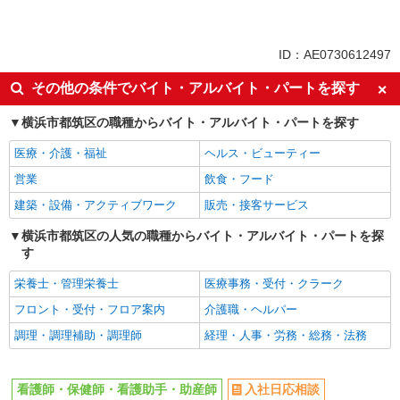
職業紹介
同じ特徴からセンター南駅の求人を探す
ID：AE0730612497
入社日応相談
未経験歓迎
その他の条件でバイト・アルバイト・パートを探す
経験者・有資格者歓迎
新卒・第二新卒歓迎
横浜市都筑区の職種からバイト・アルバイト・パートを探す
女性活躍中
主婦・主夫歓迎
医療・介護・福祉
ヘルス・ビューティー
フリーター歓迎
学歴不問
営業
飲食・フード
ブランクOK
ミドル（40代～）活躍中
建築・設備・アクティブワーク
販売・接客サービス
エルダー（50代～）活躍中
シニア（60代～）活躍中
高収入・高額
横浜市都筑区の人気の職種からバイト・アルバイト・パートを探
ボーナス・賞与あり
す
昇給あり
完全週休2日制
栄養士・管理栄養士
医療事務・受付・クラーク
フルタイム歓迎
禁煙・分煙
フロント・受付・フロア案内
介護職・ヘルパー
駅直結・駅チカ
車通勤OK
調理・調理補助・調理師
経理・人事・労務・総務・法務
バイク通勤OK
自転車通勤OK
残業少なめ（月20h未満）
交通費支給
看護師・保健師・看護助手・助産師
入社日応相談
社会保険あり
産休・育休取得実績あり