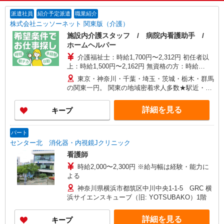
派遣社員
紹介予定派遣
職業紹介
株式会社ニッソーネット 関東版（介護）
施設内介護スタッフ / 病院内看護助手 /
ホームヘルパー
介護福祉士：時給1,700円〜2,312円 初任者以
上：時給1,500円〜2,162円 無資格の方：時給
1,350円〜1,925円 ※給与幅は勤務先による +交通
東京・神奈川・千葉・埼玉・茨城・栃木・群馬
費、諸手当（勤務先による） +0円で介護資格が取
の関東一円。 関東の地域密着求人多数★駅近・家
れる （別途規定） ★給与日払い制度あり！
から近い求人をお探しできます！
詳細を見る
キープ
パート
センター北 消化器・内視鏡Jクリニック
看護師
時給2,000〜2,300円 ※給与幅は経験・能力に
よる
神奈川県横浜市都筑区中川中央1-1-5 GRC 横
浜サイエンスキューブ（旧: YOTSUBAKO）1階
詳細を見る
キープ