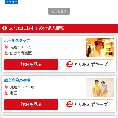
派遣社員
株式会社kotrio /●YK-H-1867898
もっと見る
センター南の看護助手＊給与重視なら夜勤(時
給1.25倍)がおすすめ
時給1600円〜2250円 ＜日払い有/週払い有/交
あなたにおすすめの求人情報
通費全支給(ガソリン代含む)＞
横浜市都筑区 センター南駅スグ
ホールスタッフ
時給 1,150円
詳細を見る
キープ
仙台市青葉区
職業紹介
詳細を見る
とりあえずキープ
株式会社kotrio /●YK-S-2023375
【都筑ふれあいの丘駅】看護助手募集(パート)
＊柔軟性がある働き方♪
総合病院の清掃
時給1550円〜2312円 ＜交通費全支給(ガソリ
月給 257,400円
ン代含む)＞
港区
都筑区
詳細を見る
とりあえずキープ
詳細を見る
キープ
アルバイト
パート
派遣社員