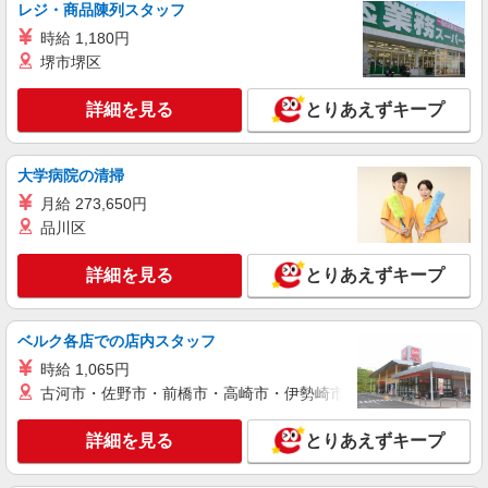
レジ・商品陳列スタッフ
日研トータルソーシング株式会社 メディカルケア事業部/町田オフィ
時給 1,180円
ス【看護助手】
堺市堺区
看護助手（ナースエイド）
時給1,400円 ★週払いOK（規定あり） ※給与
詳細を見る
とりあえずキープ
幅は経験・能力による
神奈川県横浜市都筑区 【最寄駅】センター北
駅
大学病院の清掃
月給 273,650円
詳細を見る
キープ
品川区
紹介予定派遣
詳細を見る
とりあえずキープ
株式会社トラストグロース 新宿本社 第2営業部
介護老人保健施設での夜専看護師
時給：2300〜2500円 ※資格や経験などによる
ベルク各店での店内スタッフ
神奈川県横浜市都筑区
時給 1,065円
古河市・佐野市・前橋市・高崎市・伊勢崎市・太田市・館林市・
詳細を見る
キープ
詳細を見る
とりあえずキープ
職業紹介
株式会社kotrio /●YK-S-2083417