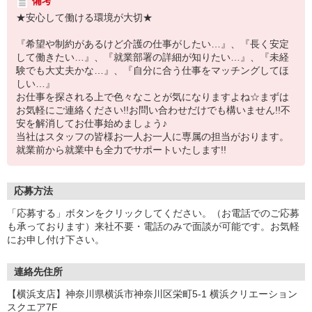
備考
★安心して働ける環境が大切★
『希望や制約があるけど介護の仕事がしたい…』、『長く安定
して働きたい…』、『就業部署の詳細が知りたい…』、『未経
験でも大丈夫かな…』、『自分に合う仕事をマッチングしてほ
しい…』
お仕事を探される上で色々なことが気になりますよね☆まずは
お気軽にご連絡ください!!お問い合わせだけでも構いません!!不
安を解消してお仕事始めましょう♪
当社はスタッフの皆様お一人お一人に専属の担当がおります。
就業前から就業中も全力でサポートいたします!!
応募方法
「応募する」ボタンをクリックしてください。（お電話でのご応募
も承っております）来社不要・電話のみで面談が可能です。お気軽
にお申し付け下さい。
連絡先住所
【横浜支店】神奈川県横浜市神奈川区栄町5-1 横浜クリエーション
スクエア7F