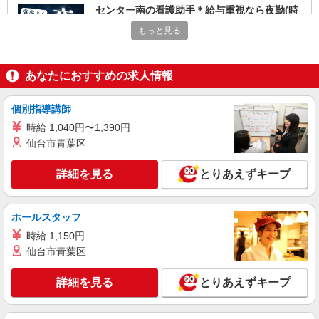
センター南の看護助手＊給与重視なら夜勤(時
給1.25倍)がおすすめ
もっと見る
時給1600円〜2250円 ＜日払い有/週払い有/交
通費全支給(ガソリン代含む)＞
横浜市都筑区 センター南駅スグ
あなたにおすすめの求人情報
詳細を見る
キープ
個別指導講師
時給 1,040円〜1,390円
職業紹介
仙台市青葉区
株式会社kotrio /●YK-S-2098111
看護師さんのサポート担当＊未経験OK！きれ
詳細を見る
とりあえずキープ
いな病院で介助など＊
【正社員】月給240,000〜400,000円 ・基本
給：200,000円〜220,000円 ・資格手当：10,000〜
ホールスタッフ
30,000円 ・役職手当：10,000〜70,000円 ・処遇改
神奈川県横浜市都筑区
時給 1,150円
善手当：20,000〜60,000円（勤続年数、保有資格
により変動） ・固定残業手当：20,000円（10時
仙台市青葉区
詳細を見る
キープ
間） ※固定残業時間を超過する場合には超過勤務
手当として別途支給 ・夜勤手当：10,000円/1回
詳細を見る
とりあえずキープ
（上記給与とは別に支給） 下記資格をお持ちの方
職業紹介
歓迎 ・認知症介護基礎研修 ・初任者研修 ・実務
株式会社kotrio /●YK-S-2098606
者研修 ・介護福祉士 など