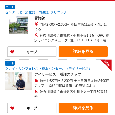
パート
センター北 消化器・内視鏡Jクリニック
看護師
時給2,000〜2,300円 ※給与幅は経験・能力に
よる
神奈川県横浜市都筑区中川中央1-1-5 GRC 横
浜サイエンスキューブ（旧: YOTSUBAKO）1階
詳細を見る
キープ
NEW
パート
ツクイ・サンフォレスト横浜センター北（デイサービス）
デイサービス 看護スタッフ
時給1,627円〜2,299円 ★土日祝日は時給100円
アップ！ ※給与幅は資格・経験等による
神奈川県横浜市都筑区中川中央一丁目39番44
号
詳細を見る
キープ