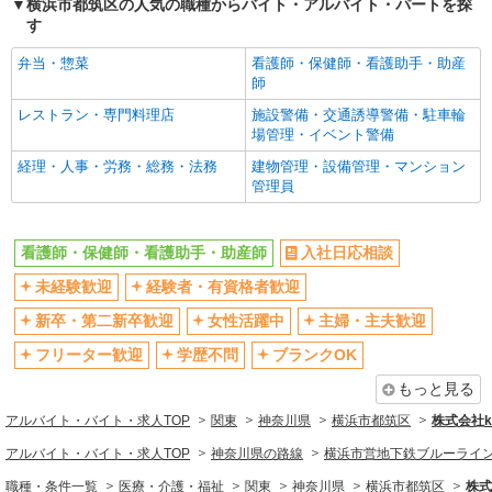
横浜市都筑区の人気の職種からバイト・アルバイト・パートを探
す
フルタイム歓迎
禁煙・分煙
駅直結・駅チカ
車通勤OK
弁当・惣菜
看護師・保健師・看護助手・助産
師
バイク通勤OK
自転車通勤OK
レストラン・専門料理店
施設警備・交通誘導警備・駐車輪
残業少なめ（月20h未満）
交通費支給
場管理・イベント警備
社会保険あり
産休・育休取得実績あり
経理・人事・労務・総務・法務
建物管理・設備管理・マンション
管理員
退職金・財形貯蓄制度あり
各種手当（家族・役職・インセン
ティブなど）あり
制服貸与
研修制度あり
看護師・保健師・看護助手・助産師
入社日応相談
資格取得支援制度あり
未経験歓迎
経験者・有資格者歓迎
同じ職種から求人を探す
新卒・第二新卒歓迎
女性活躍中
主婦・主夫歓迎
医療・介護・福祉
フリーター歓迎
学歴不問
ブランクOK
看護師・保健師・看護助手・助産師
もっと見る
同じ特徴から求人を探す
アルバイト・バイト・求人TOP
関東
神奈川県
横浜市都筑区
株式会社ko
アルバイト・バイト・求人TOP
神奈川県の路線
横浜市営地下鉄ブルーライ
未経験歓迎
ミドル（40代～）活躍中
職種・条件一覧
医療・介護・福祉
関東
神奈川県
横浜市都筑区
株式
ボーナス・賞与あり
車通勤OK