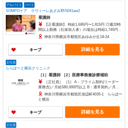
アルバイト
パート
SOMPOケア ラヴィーレあざみ野/5041aw2
看護師
【正看護師】 時給1,695円〜1,815円 ◎週20時
間以上勤務（社保加入者）の場合は時給1,745円〜
1,865円 ★夜勤：1勤務32,120円〜34,840円 【准看
神奈川県横浜市都筑区あゆみが丘19-24
護師】 時給1,395円〜1,515円 ◎週20時間以上勤務
（社保加入者）の場合は時給1,445円〜1,565円 ★
詳細を見る
キープ
夜勤：1勤務27,320円〜30,040円
正社員
ららぽーと横浜クリニック
［1］看護師 ［2］医療事務兼診療補助
［正社員］ ［1］ A：プライム契約(リーダー
業務含)／月給580,000円以上 B：通常契約／月給
440,000円〜460,000円 ※経験・能力により優遇し
神奈川県横浜市都筑区池辺町4035-1 ららぽー
ます ※研修3ヶ月あり(研修中は時給3,000円になり
と横浜
ます) ［2］ 月給360,000円以上 ※今春または来春
専・短・大新卒予定者：月給380,000円以上 ※研
詳細を見る
キープ
修3ヶ月あり（研修中は時給2,050円になります）
正社員