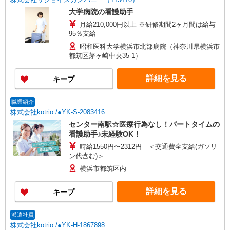
大学病院の看護助手
月給210,000円以上 ※研修期間2ヶ月間は給与
95％支給
昭和医科大学横浜市北部病院（神奈川県横浜市
都筑区茅ヶ崎中央35-1）
詳細を見る
キープ
職業紹介
株式会社kotrio /●YK-S-2083416
センター南駅☆医療行為なし！パートタイムの
看護助手♪未経験OK！
時給1550円〜2312円 ＜交通費全支給(ガソリ
ン代含む)＞
横浜市都筑区内
詳細を見る
キープ
派遣社員
株式会社kotrio /●YK-H-1867898