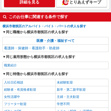
詳細を見る
とりあえずキープ
よる
神奈川県横浜市都筑区
このお仕事に関連する条件で探す
詳細を見る
キープ
横浜市都筑区のアルバイト・バイト・パートの求人を探す
同じ職種から横浜市都筑区の求人を探す
職業紹介
株式会社kotrio /●YK-S-2114599
医療・介護・福祉すべて
センター南駅★時短勤務OK！病院のサポート
看護師・保健師・看護助手・助産師
STAFF☆15時退勤も可♪
時給1550円〜2312円 ＜交通費全支給(ガソリ
同じ雇用形態から横浜市都筑区の求人を探す
ン代含む)＞
横浜市都筑区内
職業紹介
同じ特徴から横浜市都筑区の求人を探す
詳細を見る
キープ
入社日応相談
未経験歓迎
経験者・有資格者歓迎
新卒・第二新卒歓迎
女性活躍中
主婦・主夫歓迎
フリーター歓迎
学歴不問