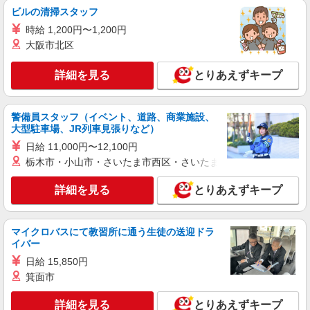
ビルの清掃スタッフ
力になれる看護助手
【正社員】月給240,000〜400,000円 ・基本
時給 1,200円〜1,200円
給：200,000円〜220,000円 ・資格手当：10,000〜
大阪市北区
30,000円 ・役職手当：10,000〜70,000円 ・処遇改
神奈川県横浜市都筑区
善手当：20,000〜60,000円（勤続年数、保有資格
詳細を見る
とりあえずキープ
により変動） ・固定残業手当：20,000円（10時
詳細を見る
キープ
間） ※固定残業時間を超過する場合には超過勤務
手当として別途支給 ・夜勤手当：10,000円/1回
（上記給与とは別に支給） 下記資格をお持ちの方
警備員スタッフ（イベント、道路、商業施設、
派遣社員
大型駐車場、JR列車見張りなど）
歓迎 ・認知症介護基礎研修 ・初任者研修 ・実務
株式会社kotrio /●YK-H-2093879
者研修 ・介護福祉士 など
日給 11,000円〜12,100円
善は急げ≫≫≫履歴書不要＆面接なし！駅チカ
栃木市・小山市・さいたま市西区・さいたま市岩槻区・久喜市・
病院で看護助手急募
時給1600円〜2250円 ＜日払い有/週払い有/交
詳細を見る
とりあえずキープ
通費全支給(ガソリン代含む)＞
横浜市都筑区｜高田駅
マイクロバスにて教習所に通う生徒の送迎ドラ
詳細を見る
キープ
イバー
日給 15,850円
職業紹介
箕面市
株式会社kotrio /●YK-S-2098156
看護師さんのサポート担当＊未経験OK！きれ
詳細を見る
とりあえずキープ