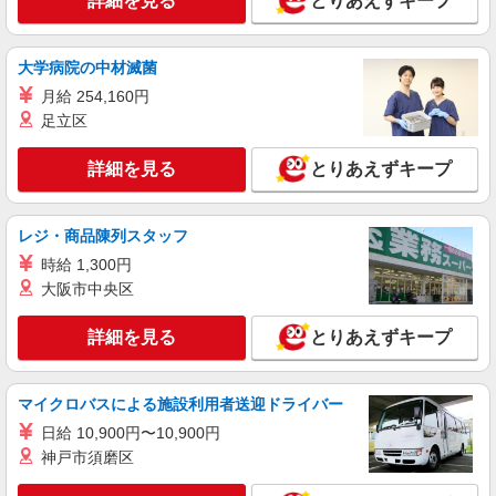
詳細を見る
とりあえずキープ
なれる看護助手
【正社員】月給240,000〜400,000円 ・基本
給：200,000円〜220,000円 ・資格手当：10,000〜
大学病院の中材滅菌
30,000円 ・役職手当：10,000〜70,000円 ・処遇改
神奈川県横浜市都筑区
善手当：20,000〜60,000円（勤続年数、保有資格
月給 254,160円
により変動） ・固定残業手当：20,000円（10時
足立区
詳細を見る
キープ
間） ※固定残業時間を超過する場合には超過勤務
手当として別途支給 ・夜勤手当：10,000円/1回
詳細を見る
（上記給与とは別に支給） 下記資格をお持ちの方
とりあえずキープ
派遣社員
歓迎 ・認知症介護基礎研修 ・初任者研修 ・実務
株式会社kotrio /●YK-H-1902149
者研修 ・介護福祉士 など
センター南駅のサ高住＊シフト融通が利くため
レジ・商品陳列スタッフ
子育て世代から人気
時給 1,300円
時給2400円〜3000円 ＜日払い有/週払い有/交
大阪市中央区
通費全支給(ガソリン代含む)＞
横浜市都筑区 センター南駅スグ
詳細を見る
とりあえずキープ
詳細を見る
キープ
マイクロバスによる施設利用者送迎ドライバー
派遣社員
日給 10,900円〜10,900円
株式会社トラストグロース 新宿本社 第2営業部
神戸市須磨区
有料老人ホームでの看護師
時給：2100円〜2300円 ※資格や経験などに