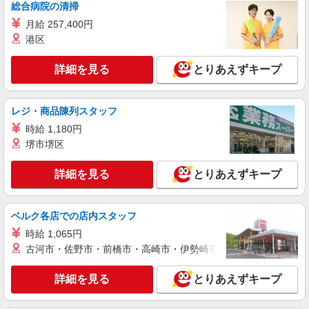
仲町台駅◆病院の補助STAFF◆患者さん支援/
総合病院の清掃
消毒など≪経験不問≫
月給 257,400円
【正社員】月給240,000〜400,000円 ・基本
港区
給：200,000円〜220,000円 ・資格手当：10,000〜
30,000円 ・役職手当：10,000〜70,000円 ・処遇改
神奈川県横浜市都筑区
詳細を見る
とりあえずキープ
善手当：20,000〜60,000円（勤続年数、保有資格
により変動） ・固定残業手当：20,000円（10時
詳細を見る
キープ
間） ※固定残業時間を超過する場合には超過勤務
手当として別途支給 ・夜勤手当：10,000円/1回
レジ・商品陳列スタッフ
（上記給与とは別に支給） 下記資格をお持ちの方
職業紹介
時給 1,180円
歓迎 ・認知症介護基礎研修 ・初任者研修 ・実務
株式会社kotrio /●YK-S-2098651
堺市堺区
者研修 ・介護福祉士 など
センター南駅◆病院の補助STAFF◆患者さん
支援/消毒など≪経験不問≫
詳細を見る
とりあえずキープ
【正社員】月給240,000〜400,000円 ・基本
給：200,000円〜220,000円 ・資格手当：10,000〜
30,000円 ・役職手当：10,000〜70,000円 ・処遇改
ベルク各店での店内スタッフ
神奈川県横浜市都筑区
善手当：20,000〜60,000円（勤続年数、保有資格
時給 1,065円
により変動） ・固定残業手当：20,000円（10時
詳細を見る
キープ
間） ※固定残業時間を超過する場合には超過勤務
古河市・佐野市・前橋市・高崎市・伊勢崎市・太田市・館林市・
手当として別途支給 ・夜勤手当：10,000円/1回
（上記給与とは別に支給） 下記資格をお持ちの方
職業紹介
詳細を見る
とりあえずキープ
歓迎 ・認知症介護基礎研修 ・初任者研修 ・実務
株式会社kotrio /●YK-S-2097404
者研修 ・介護福祉士 など
センター南駅│チーム医療の一員。未経験でも