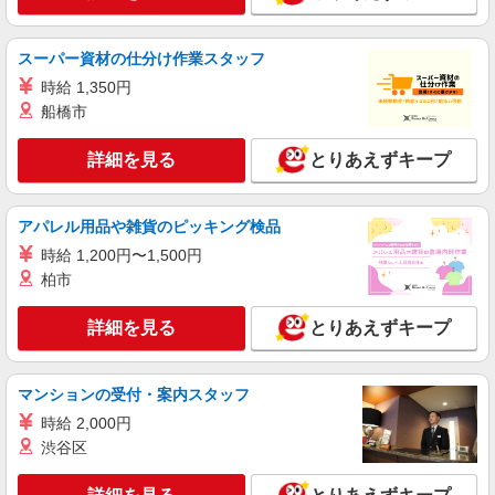
いな病院で介助など＊
【正社員】月給240,000〜400,000円 ・基本
給：200,000円〜220,000円 ・資格手当：10,000〜
スーパー資材の仕分け作業スタッフ
30,000円 ・役職手当：10,000〜70,000円 ・処遇改
神奈川県横浜市都筑区
時給 1,350円
善手当：20,000〜60,000円（勤続年数、保有資格
船橋市
により変動） ・固定残業手当：20,000円（10時
詳細を見る
キープ
間） ※固定残業時間を超過する場合には超過勤務
手当として別途支給 ・夜勤手当：10,000円/1回
詳細を見る
とりあえずキープ
（上記給与とは別に支給） 下記資格をお持ちの方
職業紹介
歓迎 ・認知症介護基礎研修 ・初任者研修 ・実務
株式会社kotrio /●YK-S-2098564
者研修 ・介護福祉士 など
アパレル用品や雑貨のピッキング検品
センター北駅◆病院の補助STAFF◆患者さん
支援/消毒など≪経験不問≫
時給 1,200円〜1,500円
柏市
【正社員】月給240,000〜400,000円 ・基本
給：200,000円〜220,000円 ・資格手当：10,000〜
30,000円 ・役職手当：10,000〜70,000円 ・処遇改
詳細を見る
とりあえずキープ
神奈川県横浜市都筑区
善手当：20,000〜60,000円（勤続年数、保有資格
により変動） ・固定残業手当：20,000円（10時
詳細を見る
キープ
間） ※固定残業時間を超過する場合には超過勤務
マンションの受付・案内スタッフ
手当として別途支給 ・夜勤手当：10,000円/1回
（上記給与とは別に支給） 下記資格をお持ちの方
時給 2,000円
職業紹介
歓迎 ・認知症介護基礎研修 ・初任者研修 ・実務
渋谷区
株式会社kotrio /●YK-S-2097359
者研修 ・介護福祉士 など
仲町台駅│チーム医療の一員。未経験でも力に