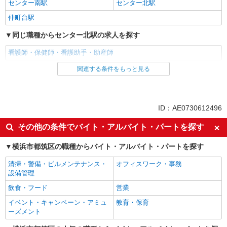
センター南駅
センター北駅
仲町台駅
同じ職種からセンター北駅の求人を探す
看護師・保健師・看護助手・助産師
関連する条件をもっと見る
同じ雇用形態からセンター北駅の求人を探す
職業紹介
同じ特徴からセンター北駅の求人を探す
ID：AE0730612496
入社日応相談
未経験歓迎
その他の条件でバイト・アルバイト・パートを探す
経験者・有資格者歓迎
新卒・第二新卒歓迎
横浜市都筑区の職種からバイト・アルバイト・パートを探す
女性活躍中
主婦・主夫歓迎
清掃・警備・ビルメンテナンス・
オフィスワーク・事務
フリーター歓迎
学歴不問
設備管理
ブランクOK
ミドル（40代～）活躍中
飲食・フード
営業
エルダー（50代～）活躍中
シニア（60代～）活躍中
イベント・キャンペーン・アミュ
教育・保育
高収入・高額
ボーナス・賞与あり
ーズメント
昇給あり
完全週休2日制