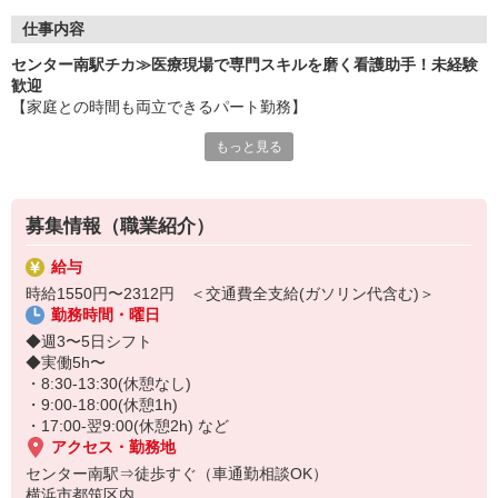
仕事内容
センター南駅チカ≫医療現場で専門スキルを磨く看護助手！未経験
歓迎
【家庭との時間も両立できるパート勤務】
もっと見る
一度身についた介助技術や医療知識は、どこの病院や介護施設でも
通用する一生モノの武器に！
未経験からプロの看護助手を目指せます☆
募集情報（職業紹介）
〜仕事内容〜
◆療養環境の提供： 病室の清掃やベッドメイクを通じた衛生管理
給与
◆生活介助業務： 患者様の身体状況に合わせた介助全般
時給1550円〜2312円 ＜交通費全支給(ガソリン代含む)＞
◆医療周辺業務： 医療器具のセッティング、滅菌・消毒処理
勤務時間・曜日
◆物品管理： 院内備品の在庫管理・発注、搬送業務
など
◆週3〜5日シフト
◆実働5h〜
・8:30-13:30(休憩なし)
・9:00-18:00(休憩1h)
・17:00-翌9:00(休憩2h) など
アクセス・勤務地
センター南駅⇒徒歩すぐ（車通勤相談OK）
横浜市都筑区内