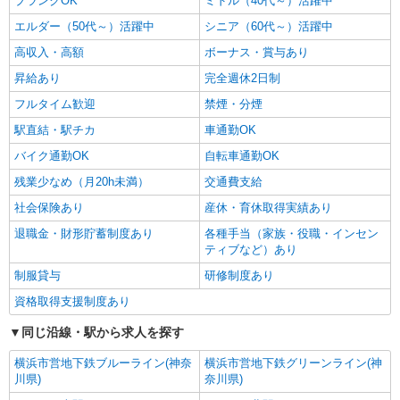
ブランクOK
ミドル（40代～）活躍中
エルダー（50代～）活躍中
シニア（60代～）活躍中
高収入・高額
ボーナス・賞与あり
昇給あり
完全週休2日制
フルタイム歓迎
禁煙・分煙
駅直結・駅チカ
車通勤OK
バイク通勤OK
自転車通勤OK
残業少なめ（月20h未満）
交通費支給
社会保険あり
産休・育休取得実績あり
退職金・財形貯蓄制度あり
各種手当（家族・役職・インセン
ティブなど）あり
制服貸与
研修制度あり
資格取得支援制度あり
同じ沿線・駅から求人を探す
横浜市営地下鉄ブルーライン(神奈
横浜市営地下鉄グリーンライン(神
川県)
奈川県)