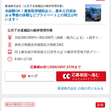
建成株式会社（公共下水道施設の維持管理作業）
未経験OK！資格取得補助あり。基本土日祝休
み＆季節の休暇などプライベートとの両立が叶
います！
こ
ボ
公共下水道施設の維持管理作業
K
月給300,000円〜350,000円（経験・能力による）＋諸手当 入
神奈川県横浜市都筑区川和町2462
旧上麻生線川和高校入口信号そば ※横浜市営地下鉄グリーンライン
8:00〜17:00
応募締め切り2026/10/07 23:59まで
応募画面へ進む
キープ
かんたん3ステップ！
建成株式会社
の他の求人をみる
横浜市都筑区
正社員
新着