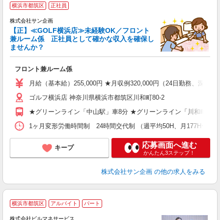
横浜市都筑区
正社員
い
株式会社サン企画
【正】≪GOLF横浜店≫未経験OK／フロント
兼ルーム係 正社員として確かな収入を確保し
ませんか？
見
フロント兼ルーム係
月給（基本給）255,000円 ★月収例320,000円（24日勤務、深
ゴルフ横浜店 神奈川県横浜市都筑区川和町80-2
★グリーンライン「中山駅」車8分 ★グリーンライン「川和町駅」
1ヶ月変形労働時間制 24時間交代制 （週平均50H、月177H〜 
応募画面へ進む
キープ
かんたん3ステップ！
株式会社サン企画
の他の求人をみる
＼
横浜市都筑区
アルバイト
パート
株式会社ビルマネサービス