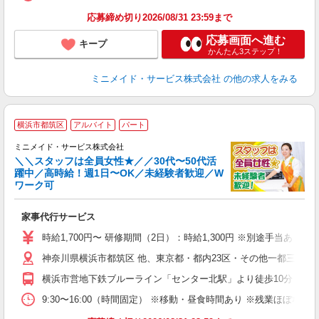
応募締め切り2026/08/31 23:59まで
応募画面へ進む
キープ
かんたん3ステップ！
ミニメイド・サービス株式会社
の他の求人をみる
【
横浜市都筑区
アルバイト
パート
仕
ミニメイド・サービス株式会社
＼＼スタッフは全員女性★／／30代〜50代活
躍中／高時給！週1日〜OK／未経験者歓迎／W
ず
ワーク可
入
場
家事代行サービス
者
ミ
時給1,700円〜 研修期間（2日）：時給1,300円 ※別途手当あり
勤
神奈川県横浜市都筑区 他、東京都・都内23区・その他一都三県、
み
横浜市営地下鉄ブルーライン「センター北駅」より徒歩10分
取
9:30〜16:00（時間固定） ※移動・昼食時間あり ※残業ほぼ