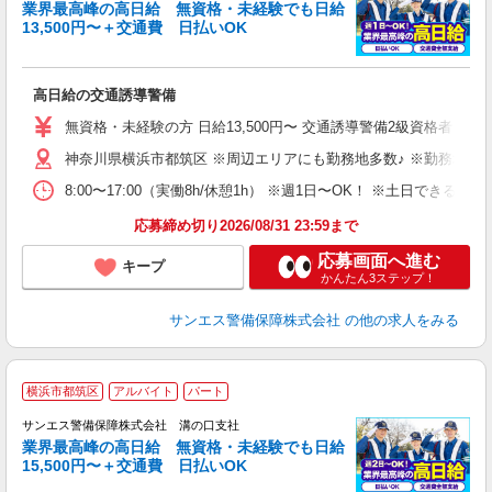
業界最高峰の高日給 無資格・未経験でも日給
13,500円〜＋交通費 日払いOK
に
高日給の交通誘導警備
未
～
無資格・未経験の方 日給13,500円〜 交通誘導警備2級資格者 日
与
神奈川県横浜市都筑区 ※周辺エリアにも勤務地多数♪ ※勤務地充
内
り
8:00〜17:00（実働8h/休憩1h） ※週1日〜OK！ ※土日
応募締め切り2026/08/31 23:59まで
応募画面へ進む
キープ
かんたん3ステップ！
サンエス警備保障株式会社
の他の求人をみる
横浜市都筑区
アルバイト
パート
K
サンエス警備保障株式会社 溝の口支社
業界最高峰の高日給 無資格・未経験でも日給
15,500円〜＋交通費 日払いOK