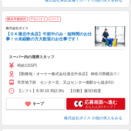
株式会社東武警備サポート
の他の求人をみる
横浜市都筑区
アルバイト
パート
株式会社ボイス
【ＯＫ港北中央店】午前中のみ・短時間のお仕
す
事！☆未経験の方大歓迎のお仕事です！
入
学
（
スーパー内の清掃スタッフ
時給1315円
【勤務地：オーケー株式会社港北中央店】 神奈川県横浜市都筑区
市営地下鉄 センター北、又はセンター南駅から徒歩5分
【シフト】8:30-10:30(2.0h) 【日数】週3日程度
応募画面へ進む
キープ
かんたん3ステップ！
株式会社ボイス
の他の求人をみる