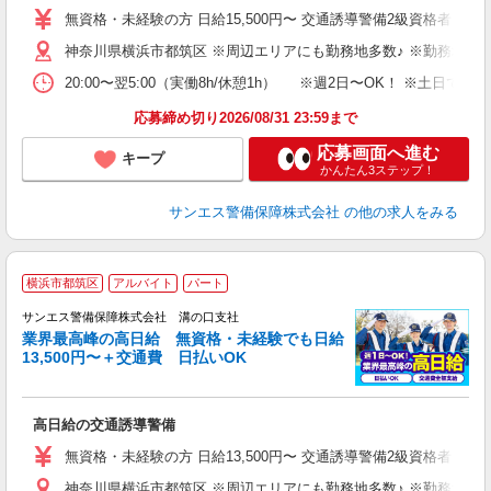
～
無資格・未経験の方 日給15,500円〜 交通誘導警備2級資格者 日
与
神奈川県横浜市都筑区 ※周辺エリアにも勤務地多数♪ ※勤務地充
副
20:00〜翌5:00（実働8h/休憩1h） ※週2日〜OK！ ※
応募締め切り2026/08/31 23:59まで
応募画面へ進む
キープ
かんたん3ステップ！
サンエス警備保障株式会社
の他の求人をみる
横浜市都筑区
アルバイト
パート
K
サンエス警備保障株式会社 溝の口支社
業界最高峰の高日給 無資格・未経験でも日給
13,500円〜＋交通費 日払いOK
に
高日給の交通誘導警備
未
～
無資格・未経験の方 日給13,500円〜 交通誘導警備2級資格者 日
与
神奈川県横浜市都筑区 ※周辺エリアにも勤務地多数♪ ※勤務地充
内