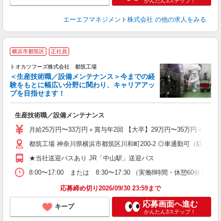
かんたん3ステップ！
エーエフマネジメント株式会社
の他の求人をみる
横浜市都筑区
正社員
トオカツフーズ株式会社 都筑工場
＜生産技術職／設備メンテナンス＞今までの経
験をもとに幅広い分野に関わり、キャリアアッ
プを目指せます！
部
生産技術職／設備メンテナンス
未
日
月給25万円〜33万円＋賞与年2回 【大卒】29万円〜35万円＋賞
都筑工場 神奈川県横浜市都筑区川和町200-2 ◎車通勤可（駐
社
★当社送迎バスあり JR「中山駅」送迎バス
8:00〜17:00 または 8:30〜17:30 （実働8時間・休憩60
応募締め切り2026/09/30 23:59まで
応募画面へ進む
キープ
かんたん3ステップ！