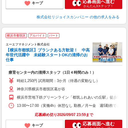
応募画面へ進む
キープ
かんたん3ステップ！
株式会社リジョイスカンパニー
の他の求人をみる
横浜市都筑区
アルバイト
パート
エーエフマネジメント株式会社
【横浜市都筑区】ブランクある方歓迎！ 中高
年世代活躍中 未経験スタートOKの清掃のお
仕事
ま
療育センター内の清掃スタッフ（1日４時間のみ！）
未
活
時給1,250円 試用期間：3か月（待遇の変動なし）
勤
神奈川県横浜市都筑区葛が谷
横浜市営地下鉄グリーンライン「都筑ふれあいの丘駅」徒歩5分
13:00〜17:00（実働4h）休憩なし 勤務／月〜金 週5勤務できる
応募締め切り2026/09/07 23:59まで
応募画面へ進む
キープ