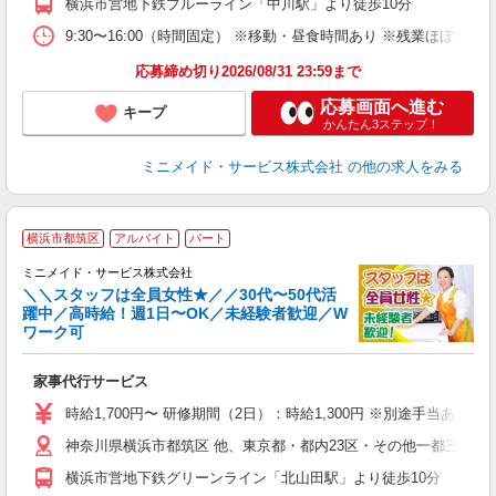
横浜市営地下鉄ブルーライン「中川駅」より徒歩10分
取
9:30〜16:00（時間固定） ※移動・昼食時間あり ※残業ほぼ
応募締め切り2026/08/31 23:59まで
応募画面へ進む
キープ
かんたん3ステップ！
ミニメイド・サービス株式会社
の他の求人をみる
【
横浜市都筑区
アルバイト
パート
仕
ミニメイド・サービス株式会社
＼＼スタッフは全員女性★／／30代〜50代活
躍中／高時給！週1日〜OK／未経験者歓迎／W
ず
ワーク可
入
場
家事代行サービス
者
ミ
時給1,700円〜 研修期間（2日）：時給1,300円 ※別途手当あり
勤
神奈川県横浜市都筑区 他、東京都・都内23区・その他一都三県、
み
横浜市営地下鉄グリーンライン「北山田駅」より徒歩10分
取