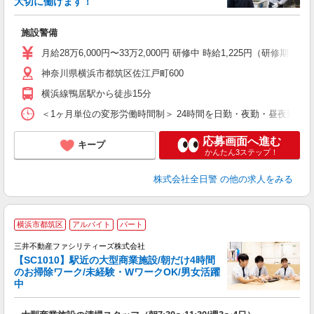
大切に働けます！
け
施設警備
未
与
月給28万6,000円〜33万2,000円 研修中 時給1,225円（研
社
神奈川県横浜市都筑区佐江戸町600
横浜線鴨居駅から徒歩15分
＜1ヶ月単位の変形労働時間制＞ 24時間を日勤・夜勤・昼夜勤
応募画面へ進む
キープ
かんたん3ステップ！
株式会社全日警
の他の求人をみる
働
横浜市都筑区
アルバイト
パート
0
務
三井不動産ファシリティーズ株式会社
【SC1010】駅近の大型商業施設/朝だけ4時間
のお掃除ワーク/未経験・WワークOK/男女活躍
中
も
未