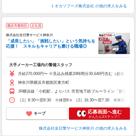
トオカツフーズ株式会社
の他の求人をみる
横浜市都筑区
正社員
株式会社全日警サービス神奈川
「成長したい」「挑戦したい」という気持ちを
応援！ スキルもキャリアも磨ける職場◎
ご
大手メーカー工場内の警備スタッフ
早
月給270,000円〜 ※見込み残業20時間分30,640円含む（超過分
与
神奈川県横浜市都筑区東方町
JR横浜線「小机駅」よりバス 市営地下鉄ブルーライン「新羽駅」
［1］8:30〜翌8:30 ※休憩6ｈ ［2］16:30〜翌7:30 ※休憩4ｈ
応募画面へ進む
キープ
かんたん3ステップ！
株式会社全日警サービス神奈川
の他の求人をみる