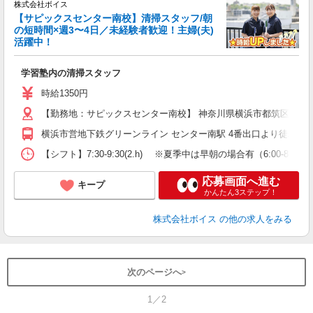
も
株式会社ボイス
【サピックスセンター南校】清掃スタッフ/朝
の短時間×週3〜4日／未経験者歓迎！主婦(夫)
活躍中！
与
学習塾内の清掃スタッフ
時給1350円
【勤務地：サピックスセンター南校】 神奈川県横浜市都筑区茅ケ崎中
横浜市営地下鉄グリーンライン センター南駅 4番出口より徒歩約2
【シフト】7:30-9:30(2.h) ※夏季中は早朝の場合有（6:00-8:00
応募画面へ進む
キープ
かんたん3ステップ！
株式会社ボイス
の他の求人をみる
次のページへ
1／2