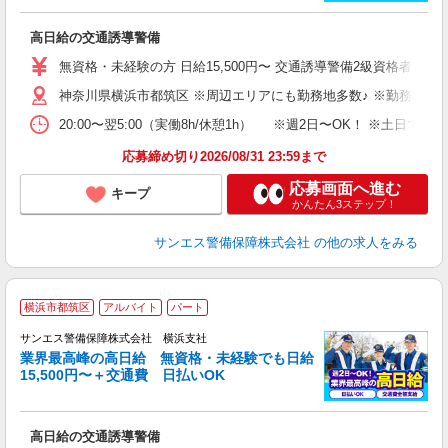
に
高日給の交通誘導警備
未
～
無資格・未経験の方 日給15,500円〜 交通誘導警備2級資格者 日
与
神奈川県横浜市都筑区 ※周辺エリアにも勤務地多数♪ ※勤務地充
副
20:00〜翌5:00（実働8h/休憩1h） ※週2日〜OK！ ※
応募締め切り2026/08/31 23:59まで
応募画面へ進む
キープ
かんたん3ステップ！
サンエス警備保障株式会社
の他の求人をみる
横浜市都筑区
アルバイト
パート
K
サンエス警備保障株式会社 横浜支社
業界最高峰の高日給 無資格・未経験でも日給
15,500円〜＋交通費 日払いOK
に
高日給の交通誘導警備
未