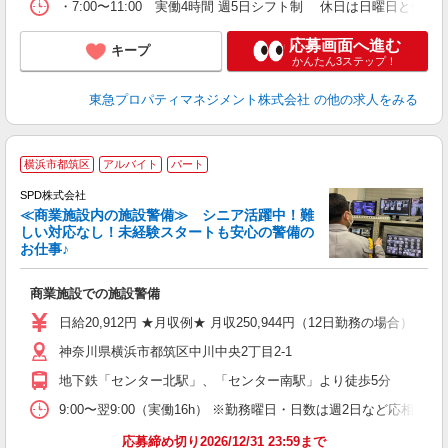
・7:00〜11:00 実働4時間 週5日シフト制 休日は日曜日と他曜
応募画面へ進む
キープ
かんたん3ステップ！
東急プロパティマネジメント株式会社
の他の求人をみる
横浜市都筑区
アルバイト
パート
SPD株式会社
≪商業施設内の施設警備≫ シニア活躍中！難
しい対応なし！未経験スタートも安心の警備の
お仕事♪
定
商業施設での施設警備
入
活
日給20,912円 ★月収例★ 月収250,944円（12日勤務の場合）
勤
神奈川県横浜市都筑区中川中央2丁目2-1
り
地下鉄「センター北駅」、「センター南駅」より徒歩5分
9:00〜翌9:00（実働16h） ※勤務曜日・日数は週2日など応相談 
応募締め切り2026/12/31 23:59まで