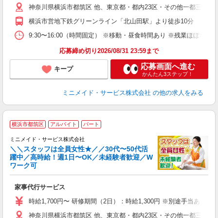
神奈川県横浜市都筑区 他、東京都・都内23区・その他一都三県、
み
横浜市営地下鉄グリーンライン「北山田駅」より徒歩10分
取
9:30〜16:00（時間固定） ※移動・昼食時間あり ※残業ほぼ
応募締め切り2026/08/31 23:59まで
応募画面へ進む
キープ
かんたん3ステップ！
ミニメイド・サービス株式会社
の他の求人をみる
【
横浜市都筑区
アルバイト
パート
仕
ミニメイド・サービス株式会社
＼＼スタッフは全員女性★／／30代〜50代活
躍中／高時給！週1日〜OK／未経験者歓迎／W
ず
ワーク可
入
場
家事代行サービス
者
ミ
時給1,700円〜 研修期間（2日）：時給1,300円 ※別途手当あり
勤
神奈川県横浜市都筑区 他、東京都・都内23区・その他一都三県、
み