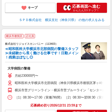
応募画面へ進む
キープ
かんたん3ステップ！
ＳＰＤ株式会社 横浜支社（神奈川県）
の他の求人をみる
横浜市都筑区
正社員
株式会社リジョイスカンパニー（113403）
≪昭和医科大学横浜市北部病院の警備スタッフ
≫未経験から長く働ける仕事です！日勤メイン
！残業ほぼなし◎
す
大学病院の警備
未
ナ
月給230000円〜
昭和医科大学横浜市北部病院（神奈川県横浜市都筑区茅ヶ崎中央35
横浜市営グリーンライン・横浜市営ブルーライン「センター南駅」
［1］08:30〜17:00（実働7時間） ［2］08:30〜翌08:30（実
応募締め切り2026/12/31 23:59まで