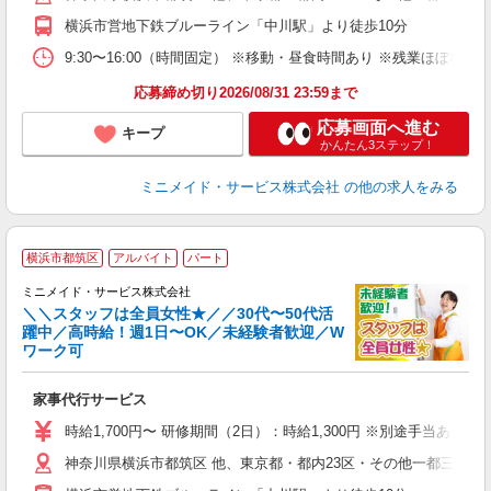
横浜市営地下鉄ブルーライン「中川駅」より徒歩10分
取
9:30〜16:00（時間固定） ※移動・昼食時間あり ※残業ほぼ
応募締め切り2026/08/31 23:59まで
応募画面へ進む
キープ
かんたん3ステップ！
ミニメイド・サービス株式会社
の他の求人をみる
【
横浜市都筑区
アルバイト
パート
仕
ミニメイド・サービス株式会社
＼＼スタッフは全員女性★／／30代〜50代活
躍中／高時給！週1日〜OK／未経験者歓迎／W
ず
ワーク可
入
場
家事代行サービス
者
ミ
時給1,700円〜 研修期間（2日）：時給1,300円 ※別途手当あり
勤
神奈川県横浜市都筑区 他、東京都・都内23区・その他一都三県、
み