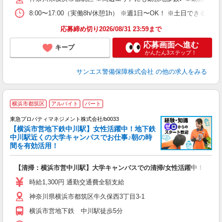
り
8:00〜17:00（実働8h/休憩1h） ※週1日〜OK！ ※土日
応募締め切り2026/08/31 23:59まで
応募画面へ進む
キープ
かんたん3ステップ！
サンエス警備保障株式会社
の他の求人をみる
朝
横浜市都筑区
アルバイト
パート
東急プロパティマネジメント株式会社/b0033
【横浜市営地下鉄中川駅】女性活躍中！地下鉄
中川駅近くの大学キャンパスでお仕事♪朝の時
間を有効活用！
で
【清掃：横浜市営中川駅】大学キャンパスでの清掃/女性活躍中！
短
迎
時給1,300円 通勤交通費全額支給
躍
神奈川県横浜市都筑区牛久保西3丁目3-1
企
修
横浜市営地下鉄 中川駅徒歩5分