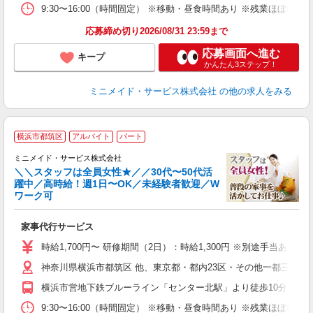
9:30〜16:00（時間固定） ※移動・昼食時間あり ※残業ほぼ
応募締め切り2026/08/31 23:59まで
応募画面へ進む
キープ
かんたん3ステップ！
ミニメイド・サービス株式会社
の他の求人をみる
【
横浜市都筑区
アルバイト
パート
仕
ミニメイド・サービス株式会社
＼＼スタッフは全員女性★／／30代〜50代活
躍中／高時給！週1日〜OK／未経験者歓迎／W
ず
ワーク可
入
場
家事代行サービス
者
ミ
時給1,700円〜 研修期間（2日）：時給1,300円 ※別途手当あり
勤
神奈川県横浜市都筑区 他、東京都・都内23区・その他一都三県、
み
横浜市営地下鉄ブルーライン「センター北駅」より徒歩10分
取
9:30〜16:00（時間固定） ※移動・昼食時間あり ※残業ほぼ