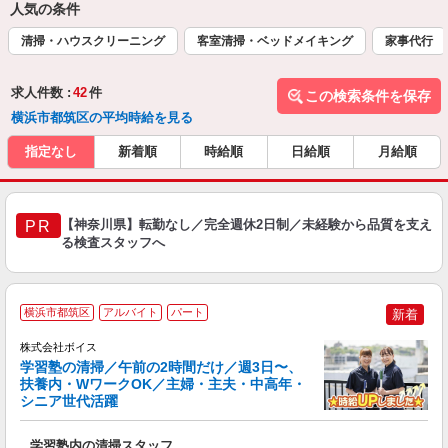
人気の条件
清掃・ハウスクリーニング
客室清掃・ベッドメイキング
家事代行
求人件数 :
42
件
この検索条件を保存
横浜市都筑区の平均時給を見る
指定なし
新着順
時給順
日給順
月給順
【神奈川県】転勤なし／完全週休2日制／未経験から品質を支え
PR
る検査スタッフへ
横浜市都筑区
アルバイト
パート
新着
株式会社ボイス
学習塾の清掃／午前の2時間だけ／週3日〜、
ー
扶養内・WワークOK／主婦・主夫・中高年・
シニア世代活躍
れ
入
学習塾内の清掃スタッフ
学