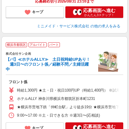
応募締め切り2026/08/31 23:59まで
応募画面へ進む
キープ
かんたん3ステップ！
ミニメイド・サービス株式会社
の他の求人をみる
9
横浜市都筑区
アルバイト
パート
株式会社サン企画
【パ】≪ホテルALLY≫ 土日祝時給UPあり！
3
週3日〜のフロント係／経験不問／主婦活躍
中
バ
フロント係
時給1,300円 ★土・日・祝日100円UP（時給1,400円） ※試用期間（
ホテルALLY 神奈川県横浜市都筑区折本町1231
★横浜市営地下鉄「仲町台駅」より徒歩19分 ★横浜市営地下鉄ブ
9:00〜17:00 ※土・日できる方 ※週3日〜(応相談)
応募画面へ進む
キープ