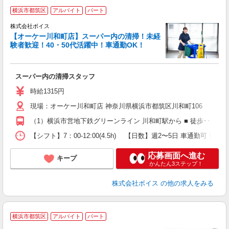
横浜市都筑区
アルバイト
パート
ト
株式会社ボイス
【オーケー川和町店】スーパー内の清掃！未経
験者歓迎！40・50代活躍中！車通勤OK！
給
スーパー内の清掃スタッフ
入
学
時給1315円
（
現場：オーケー川和町店 神奈川県横浜市都筑区川和町106
（1）横浜市営地下鉄グリーンライン 川和町駅から ■ 徒歩･･･約17分
【シフト】7：00-12:00(4.5h) 【日数】週2〜5日 車通勤可！
応募画面へ進む
キープ
かんたん3ステップ！
株式会社ボイス
の他の求人をみる
横浜市都筑区
アルバイト
パート