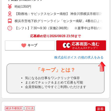
内
時給1350円
【勤務地：サピックスセンター南校】 神奈川県横浜市都筑区茅ケ崎中
横浜市営地下鉄グリーンライン「センター南駅」4番出口より徒歩
【シフト】7:30〜9:30（実働2.0時間） ※夏季中は早朝の場合有（6
応募締め切り2026/08/28 23:59まで
応募画面へ進む
キープ
かんたん3ステップ！
株式会社ボイス
の他の求人をみる
「キープ」とは？
気になるお仕事をワンクリックで保存
まとめてチェック＆まとめて応募も可能
会員登録無しで今すぐご利用いただけます
横浜市都筑区
正社員
新着