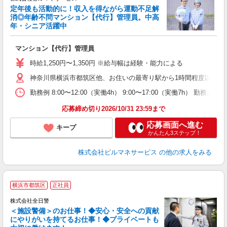
定年後も活動的に！収入を得ながら運動不足解
消◎年齢不問マンション【代行】管理員。中高
躍
年・シニア活躍中
は
未
マンション【代行】管理員
時給1,250円〜1,350円 ※給与幅は経験・能力による
神奈川県横浜市都筑区他、お住いの最寄り駅から1時間程度以内
勤務例 8:00〜12:00（実働4h） 9:00〜17:00（実働7h） 勤務／週
応募締め切り2026/10/31 23:59まで
応募画面へ進む
キープ
かんたん3ステップ！
株式会社ビルマネサービス
の他の求人をみる
横浜市都筑区
正社員
株式会社全日警
＜施設警備＞のお仕事！◆安心・安全への貢献
にやりがいを持てるお仕事！◆プライベートも