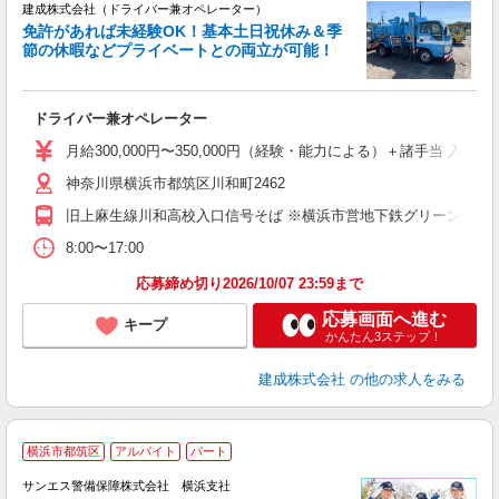
建成株式会社（ドライバー兼オペレーター）
免許があれば未経験OK！基本土日祝休み＆季
節の休暇などプライベートとの両立が可能！
す
ボ
ドライバー兼オペレーター
K
月給300,000円〜350,000円（経験・能力による）＋諸手当 入
神奈川県横浜市都筑区川和町2462
旧上麻生線川和高校入口信号そば ※横浜市営地下鉄グリーンライン
8:00〜17:00
応募締め切り2026/10/07 23:59まで
応募画面へ進む
キープ
かんたん3ステップ！
建成株式会社
の他の求人をみる
横浜市都筑区
アルバイト
パート
K
サンエス警備保障株式会社 横浜支社