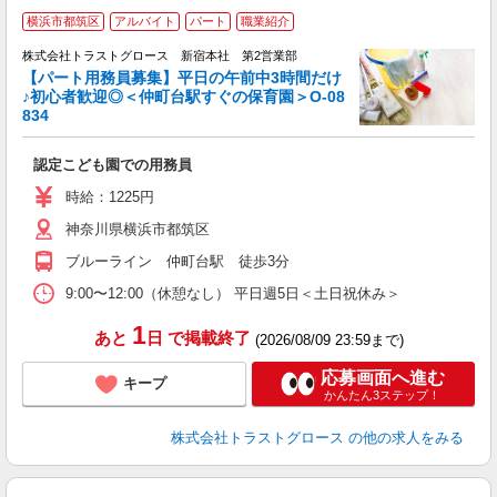
横浜市都筑区
アルバイト
パート
職業紹介
株式会社トラストグロース 新宿本社 第2営業部
【パート用務員募集】平日の午前中3時間だけ
♪初心者歓迎◎＜仲町台駅すぐの保育園＞O-08
気
834
認定こども園での用務員
時給：1225円
神奈川県横浜市都筑区
ブルーライン 仲町台駅 徒歩3分
9:00〜12:00（休憩なし） 平日週5日＜土日祝休み＞
1
あと
日
で掲載終了
(2026/08/09 23:59まで)
応募画面へ進む
キープ
かんたん3ステップ！
株式会社トラストグロース
の他の求人をみる