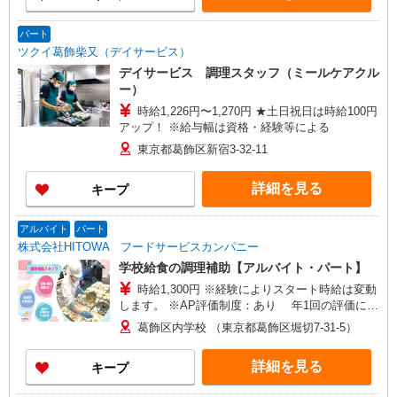
パート
ツクイ葛飾柴又（デイサービス）
デイサービス 調理スタッフ（ミールケアクル
ー）
時給1,226円〜1,270円 ★土日祝日は時給100円
アップ！ ※給与幅は資格・経験等による
東京都葛飾区新宿3-32-11
詳細を見る
キープ
アルバイト
パート
株式会社HITOWA フードサービスカンパニー
学校給食の調理補助【アルバイト・パート】
時給1,300円 ※経験によりスタート時給は変動
します。 ※AP評価制度：あり 年1回の評価によ
り時給を見直します。 ※アルバイト賞与（寸
葛飾区内学校 （東京都葛飾区堀切7-31-5）
志）：あり 年2回。勤続年数により金額UP。
詳細を見る
キープ