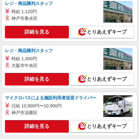
レジ・商品陳列スタッフ
詳細を見る
キープ
時給 1,120円
神戸市垂水区
正社員
株式会社ジェイ・エス・ビー・フードサービス
詳細を見る
とりあえずキープ
食事付き学生マンションでの調理員
月給230,000円〜250,000円 ※資格・経験・能
レジ・商品陳列スタッフ
力による ※試用期間3ヵ月有（同条件）
時給 1,300円
東京都葛飾区金町3丁目19-2 Uni Terrace 金町
大阪市中央区
詳細を見る
キープ
詳細を見る
とりあえずキープ
マイクロバスによる施設利用者送迎ドライバー
日給 10,900円〜10,900円
神戸市須磨区
詳細を見る
とりあえずキープ