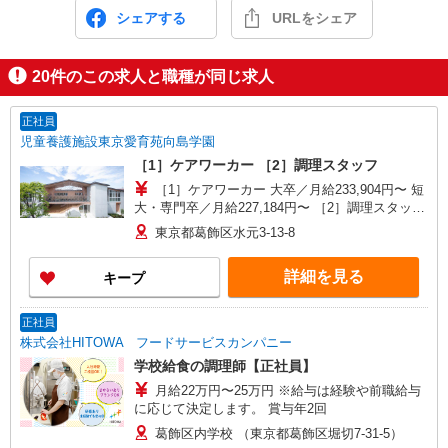
シェアする
URLをシェア
20
件のこの求人と職種が同じ求人
正社員
児童養護施設東京愛育苑向島学園
［1］ケアワーカー ［2］調理スタッフ
［1］ケアワーカー 大卒／月給233,904円〜 短
大・専門卒／月給227,184円〜 ［2］調理スタッフ
大卒／月給225,904円〜 短大・専門卒／月給
東京都葛飾区水元3-13-8
219,184円〜 ※給与は経験・能力に応じて考慮し
ます
詳細を見る
キープ
正社員
株式会社HITOWA フードサービスカンパニー
学校給食の調理師【正社員】
月給22万円〜25万円 ※給与は経験や前職給与
に応じて決定します。 賞与年2回
葛飾区内学校 （東京都葛飾区堀切7-31-5）