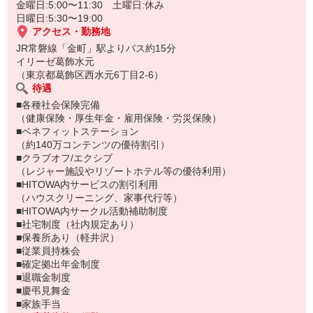
金曜日:5:00〜11:30 土曜日:休み
日曜日:5:30〜19:00
アクセス・勤務地
JR常磐線「金町」駅よりバス約15分
イリーゼ葛飾水元
（東京都葛飾区西水元6丁目2‐6）
待遇
■各種社会保険完備
（健康保険・厚生年金・雇用保険・労災保険）
■ベネフィットステーション
（約140万コンテンツの優待割引）
■クラブオフ/エクシブ
（レジャー施設やリゾートホテル等の優待利用）
■HITOWA内サービスの割引利用
（ハウスクリーニング、家事代行等）
■HITOWA内サークル活動補助制度
■社宅制度（社内規定あり）
■保養所あり（軽井沢）
■従業員持株会
■確定拠出年金制度
■退職金制度
■慶弔見舞金
■家族手当