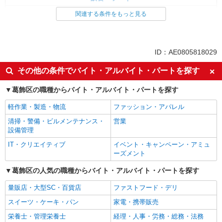
調理・調理補助・調理師
関連する条件をもっと見る
同じ特徴から求人を探す
車通勤OK
社宅・寮あり
ID：AE0805818029
未経験歓迎
ミドル（40代～）活躍中
その他の条件でバイト・アルバイト・パートを探す
ボーナス・賞与あり
交通費支給
葛飾区の職種からバイト・アルバイト・パートを探す
社会保険あり
まかない・食事補助
産休・育休取得実績あり
社員登用あり
軽作業・製造・物流
ファッション・アパレル
清掃・警備・ビルメンテナンス・
営業
設備管理
IT・クリエイティブ
イベント・キャンペーン・アミュ
ーズメント
葛飾区の人気の職種からバイト・アルバイト・パートを探す
量販店・大型SC・百貨店
ファストフード・デリ
スイーツ・ケーキ・パン
家電・携帯販売
栄養士・管理栄養士
経理・人事・労務・総務・法務