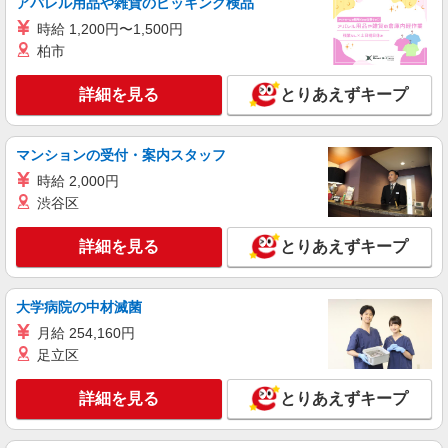
アパレル用品や雑貨のピッキング検品
時給1280円 ＜高校生＞時給1250円
時給 1,200円〜1,500円
東京都葛飾区東金町1-24-6
柏市
詳細を見る
キープ
詳細を見る
とりあえずキープ
アルバイト
パート
ケンタッキーフライドチキン 亀有店
マンションの受付・案内スタッフ
カウンター・キッチンスタッフ ＜優先募集日
時給 2,000円
時＞平日（月〜金） 17:00〜21:00
渋谷区
時給1280円 ＜高校生＞時給1250円
東京都葛飾区亀有3-21-6
詳細を見る
とりあえずキープ
詳細を見る
キープ
大学病院の中材滅菌
アルバイト
パート
月給 254,160円
株式会社ジェイ・エス・ビー・フードサービス
足立区
食事付き学生マンションでの調理補助
時給1,230円 ※試用期間3ヵ月有（同条件）
詳細を見る
とりあえずキープ
※22時以降は時給25％UP（深夜割増）
東京都葛飾区金町3丁目19-2 Uni Terrace 金町