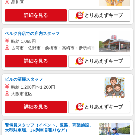
品川区
ケンタッキーフライドチキン 新小岩店
カウンター・キッチンスタッフ ＜優先募集日
詳細を見る
とりあえずキープ
時＞土日祝 フルタイム
時給1270円
東京都葛飾区新小岩1-48-5
ベルク各店での店内スタッフ
時給 1,065円
詳細を見る
キープ
古河市・佐野市・前橋市・高崎市・伊勢崎市・太田市・館林市・
アルバイト
パート
詳細を見る
とりあえずキープ
ケンタッキーフライドチキン 金町店
カウンター・キッチンスタッフ ＜優先募集日
時＞平日（月〜金） 11:00〜17:00
ビルの清掃スタッフ
時給1280円 ＜高校生＞時給1250円
時給 1,200円〜1,200円
東京都葛飾区東金町1-24-6
大阪市北区
詳細を見る
キープ
詳細を見る
とりあえずキープ
アルバイト
パート
警備員スタッフ（イベント、道路、商業施設、
ケンタッキーフライドチキン 青砥駅店
大型駐車場、JR列車見張りなど）
カウンター・キッチンスタッフ ＜優先募集日