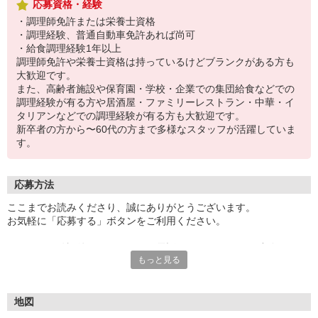
応募資格・経験
・調理師免許または栄養士資格
・調理経験、普通自動車免許あれば尚可
・給食調理経験1年以上
調理師免許や栄養士資格は持っているけどブランクがある方も
大歓迎です。
また、高齢者施設や保育園・学校・企業での集団給食などでの
調理経験が有る方や居酒屋・ファミリーレストラン・中華・イ
タリアンなどでの調理経験が有る方も大歓迎です。
新卒者の方から〜60代の方まで多様なスタッフが活躍していま
す。
応募方法
ここまでお読みくださり、誠にありがとうございます。
お気軽に「応募する」ボタンをご利用ください。
エントリー確認後、こちらよりお電話またはSMSにてご連絡をさせ
もっと見る
ていただきます。
★WEBエントリーは24時間いつでも受付できます。
お電話の際は「イーアイデムを見た」と伝えるとスムーズです。
地図
面接時には履歴書（写真貼付）をご持参ください。