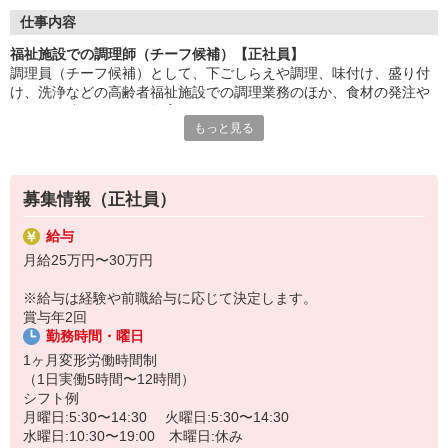
調理だけでなく、職場の運営にも関われるやりがいある仕事。
仕事内容
現場のリーダーとして、チームをまとめ、円滑な運営を支えま
福祉施設での調理師（チーフ候補）【正社員】
す。
調理員（チーフ候補）として、下ごしらえや調理、味付け、盛り付
け、洗浄などの高齢者福祉施設での調理業務のほか、食材の発注や
利用者様の笑顔に加え、スタッフの成長や職場の改善に貢献でき
シフト作成、スタッフ教育などもお願いします。マネジメント経験
るのがチーフならではの
もっと見る
は不問です！食事の提供を通して利用者さまを笑顔にしたいという
やりがい。人と食に向き合う責任あるポジションです。
方や、心を込めた調理ができる方を歓迎しています。
HITOWAのフードサービスカンパニーは、全国300以上の施設で
給食運営を行う業界大手。調理技術だけでなく、
募集情報（正社員）
マネジメント力も磨ける研修制度が整っています。
給与
月給25万円〜30万円
※給与は経験や前職給与に応じて決定します。
賞与年2回
勤務時間・曜日
1ヶ月変形労働時間制
（1日実働5時間〜12時間）
シフト例
月曜日:5:30〜14:30 火曜日:5:30〜14:30
水曜日:10:30〜19:00 木曜日:休み