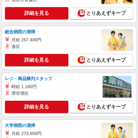
正社員
株式会社HITOWA フードサービスカンパニー
詳細を見る
とりあえずキープ
福祉施設での調理師（チーフ候補）【正社員】
月給25万円〜30万円 ※給与は経験や前職給与
に応じて決定します。 賞与年2回
総合病院の清掃
ミアヘルサオアシス東新小岩 （東京都葛飾区
月給 257,400円
東新小岩4-11-10）
港区
詳細を見る
キープ
詳細を見る
とりあえずキープ
アルバイト
パート
株式会社HITOWA フードサービスカンパニー
レジ・商品陳列スタッフ
福祉施設での調理員【アルバイト・パート】
時給 1,180円
時給1,400円以上 ※経験によりスタート時給は
堺市堺区
変動します。 ※AP評価制度：あり 年1回の評価
により時給を見直します。 ※アルバイト賞与（寸
ミアヘルサオアシス東新小岩 （東京都葛飾区
志）：あり 年2回。勤続年数により金額UP。
詳細を見る
とりあえずキープ
東新小岩4-11-10）
詳細を見る
キープ
大学病院の清掃
月給 273,650円
アルバイト
パート