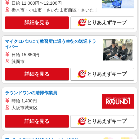
日給 11,000円〜12,100円
時＞土日祝 17:00〜21:00
栃木市・小山市・さいたま市西区・さいたま市岩槻区・久喜市・
時給1350円 ＜高校生＞時給1250円
東京都葛飾区青砥3-36-1青砥ショッピングセン
詳細を見る
とりあえずキープ
ター内
詳細を見る
キープ
マイクロバスにて教習所に通う生徒の送迎ドラ
イバー
アルバイト
パート
日給 15,850円
ケンタッキーフライドチキン 葛飾白鳥店
箕面市
カウンター・キッチンスタッフ ＜優先募集日
時＞土日祝 フルタイム
詳細を見る
とりあえずキープ
時給1280円 ＜高校生＞時給1250円
東京都葛飾区白鳥4-4-10
ラウンドワンの清掃作業員
詳細を見る
時給 1,400円
キープ
大阪市城東区
アルバイト
パート
ケンタッキーフライドチキン 金町店
詳細を見る
とりあえずキープ
カウンター・キッチンスタッフ ＜優先募集日
時＞平日（月〜金） 11:00〜17:00