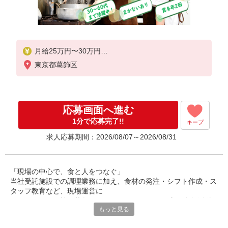
月給25万円〜30万円
東京都葛飾区
※給与は経験や前職給与に応じて決定します。
賞与年2回
応募画面へ進む
1分で応募完了!!
キープ
求人応募期間：2026/08/07～2026/08/31
「現場の中心で、食と人をつなぐ」
当社受託施設での調理業務に加え、食材の発注・シフト作成・ス
タッフ教育など、現場運営に
関わるチーフ候補を募集しています。30〜50代の方が多数活躍
もっと見る
中。調理経験を活かし、
マネジメントにも挑戦できるポジションです。