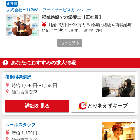
正社員
株式会社HITOWA フードサービスカンパニー
福祉施設での栄養士【正社員】
月給23万円〜28万円 ※給与は経験や前職給与
に応じて決定します。 賞与年2回
ミアヘルサオアシス東新小岩 （東京都葛飾区
もっと見る
東新小岩4-11-10）
詳細を見る
キープ
あなたにおすすめの求人情報
アルバイト
パート
個別指導講師
株式会社HITOWA フードサービスカンパニー
時給 1,040円〜1,390円
福祉施設での調理員【アルバイト・パート】
仙台市青葉区
時給1,300円以上 ※経験によりスタート時給は
変動します。 ※AP評価制度：あり 年1回の評価
により時給を見直します。 ※アルバイト賞与（寸
詳細を見る
とりあえずキープ
イリーゼ葛飾水元 （東京都葛飾区西水元6丁目
志）：あり 年2回。勤続年数により金額UP。
2‐6）
ホールスタッフ
詳細を見る
キープ
時給 1,150円
仙台市青葉区