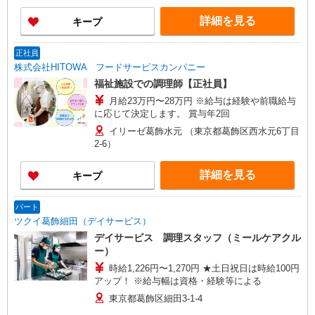
詳細を見る
キープ
正社員
株式会社HITOWA フードサービスカンパニー
福祉施設での調理師【正社員】
月給23万円〜28万円 ※給与は経験や前職給与
に応じて決定します。 賞与年2回
イリーゼ葛飾水元 （東京都葛飾区西水元6丁目
2‐6）
詳細を見る
キープ
パート
ツクイ葛飾細田（デイサービス）
デイサービス 調理スタッフ（ミールケアクル
ー）
時給1,226円〜1,270円 ★土日祝日は時給100円
アップ！ ※給与幅は資格・経験等による
東京都葛飾区細田3-1-4