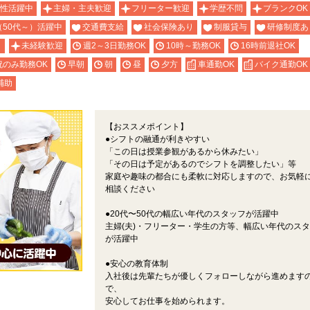
性活躍中
主婦・主夫歓迎
フリーター歓迎
学歴不問
ブランクOK
（50代～）活躍中
交通費支給
社会保険あり
制服貸与
研修制度あ
り
未経験歓迎
週2～3日勤務OK
10時～勤務OK
16時前退社OK
祝のみ勤務OK
早朝
朝
昼
夕方
車通勤OK
バイク通勤OK
補助
【おススメポイント】
●シフトの融通が利きやすい
「この日は授業参観があるから休みたい」
「その日は予定があるのでシフトを調整したい」等
家庭や趣味の都合にも柔軟に対応しますので、お気軽
相談ください
●20代〜50代の幅広い年代のスタッフが活躍中
主婦(夫)・フリーター・学生の方等、幅広い年代のス
が活躍中
●安心の教育体制
入社後は先輩たちが優しくフォローしながら進めます
で、
安心してお仕事を始められます。