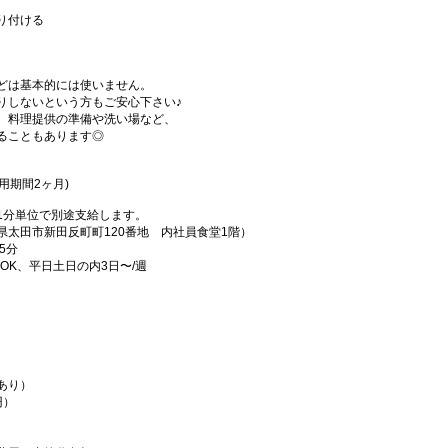
り付ける
どは基本的には使いません。
りしないという方もご安心下さい♪
、料理提供の準備や洗い場など、
ることもあります◎
試用期間2ヶ月)
1分単位で別途支給します。
太田市新田反町町120番地 内社員食堂1階）
5分
間〜OK、平日土日の内3日〜/週
あり）
円）