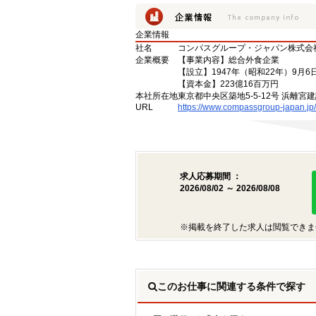
企業情報
社名
コンパスグループ・ジャパン株式会
企業概要
【事業内容】総合外食企業
【設立】1947年（昭和22年）9月6
【資本金】223億16百万円
本社所在地
東京都中央区築地5-5-12号 浜離宮建
URL
https://www.compassgroup-japan.jp/
求人応募期間 ：
2026/08/02 ～ 2026/08/08
※掲載を終了した求人は閲覧できま
このお仕事に関連する条件で探す