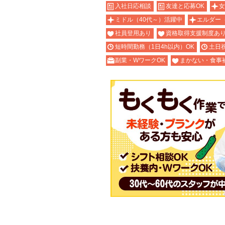
入社日応相談
友達と応募OK
女
ミドル（40代～）活躍中
エルダー
社員登用あり
資格取得支援制度あ
短時間勤務（1日4h以内）OK
土日
副業・WワークOK
まかない・食事