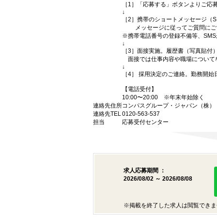
［1］「応募する」ボタンよりご応募
↓
［2］携帯のショートメッセージ（
メッセージに従ってご質問にご回
※携帯電話番号の登録不備等、SM
↓
［3］面接実施。履歴書（写真貼付
面接では仕事内容や職場について
↓
［4］ 採用決定のご連絡。勤務開
【電話受付】
10:00〜20:00 ※年末年始除く
連絡先住所
コンパスグループ・ジャパン（株） （
連絡先TEL
0120-563-537
担当
応募受付センター
求人応募期間 ：
2026/08/02 ～ 2026/08/08
※掲載を終了した求人は閲覧できま