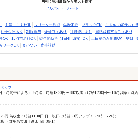
同じ雇用形態から求人を探す
アルバイト
パート
中
主婦・主夫歓迎
フリーター歓迎
学歴不問
ブランクOK
ミドル（40代～）
社会保険あり
制服貸与
研修制度あり
社員登用あり
資格取得支援制度あり
務OK
16時前退社OK
短時間勤務（1日4h以内）OK
土日祝のみ勤務OK
早朝
WワークOK
まかない・食事補助
スタッフ
時給1375円 高校生／時給1100円 日・祝日は時給50円アップ！（9時〜22時）
 （群馬県太田市新田市町39-1）