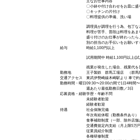
主なお仕事内容
〇小鉢や付け合わせをお皿に盛
〇キッチンの片付け
〇料理提供の準備、洗い場
調理員が調理を行う為、包丁な
料理が苦手、普段は料理をあま
盛り付けのお仕事が終わったら
別の担当のお手伝いをお願いす
給与
時給1,100円以上
試用期間中 時給1,100円以上(
残業が発生した場合、残業代を
勤務地
王子製鉄 群馬工場店 （群馬県
交通アクセス
東武伊勢崎線木崎駅より 車で約
勤務時間・曜日
09:30〜20:00の間で1日4時
週あたり最低勤務日数／3日
応募資格・経験
学歴・年齢不問
未経験者歓迎
経験者歓迎
待遇
社会保険完備
年次有給休暇（勤務条件あり）
食事補助制度（一部、除外店舗
交通費規定内支給（月上限5万
従業員紹介制度
各種研修制度