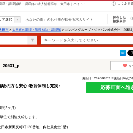
よくある
の調理・調理補助・調理師の求人情報詳細 - 太田市｜バイト・
保存した
0
リア選択
「あなたの街」のお仕事が探せる求人サイト
検索条件
太田市
>
太田市の調理・調理補助・調理師
> コンパスグループ・ジャパン株式会社 20531
0531_p
キ
更新日：2026/08/02 ※更新日時点
経験の方も安心♪教育体制も充実♪
応募画面へ進
期間2ヶ月)
分単位で別途支給します。
田市新田反町町120番地 内社員食堂1階）