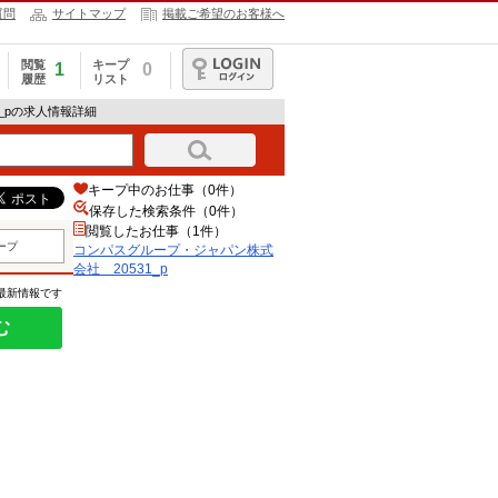
質問
サイトマップ
掲載ご希望のお客様へ
閲覧
キープ
1
0
履歴
リスト
ログイン
_pの求人情報詳細
キープ中のお仕事（0件）
保存した検索条件（
0
件）
閲覧したお仕事（1件）
ープ
コンパスグループ・ジャパン株式
会社 20531_p
の最新情報です
む