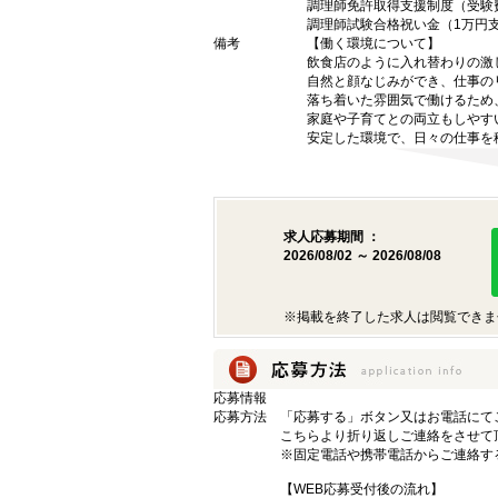
調理師免許取得支援制度（受験
調理師試験合格祝い金（1万円
備考
【働く環境について】
飲食店のように入れ替わりの激
自然と顔なじみができ、仕事の
落ち着いた雰囲気で働けるため
家庭や子育てとの両立もしやす
安定した環境で、日々の仕事を
求人応募期間 ：
2026/08/02 ～ 2026/08/08
※掲載を終了した求人は閲覧できま
応募情報
応募方法
「応募する」ボタン又はお電話にて
こちらより折り返しご連絡をさせて
※固定電話や携帯電話からご連絡す
【WEB応募受付後の流れ】