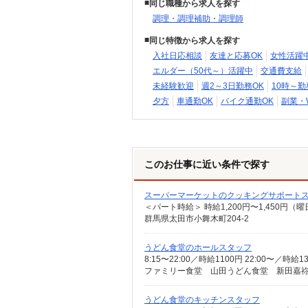
同じ職種から求人を探す
調理・調理補助・調理師
同じ特徴から求人を探す
入社日応相談
友達と応募OK
女性活躍
エルダー（50代～）活躍中
交通費支給
未経験歓迎
週2～3日勤務OK
10時～勤
夕方
車通勤OK
バイク通勤OK
副業・
このお仕事に近い条件で探す
スーパーマーケットのクッキングサポート
群馬県太田市小舞木町204-2
うどん食堂のホールスタッフ
8:15〜22:00／時給1100円 22:00〜／
ファミリー食堂 山田うどん食堂 新田嘉祢店
うどん食堂のキッチンスタッフ