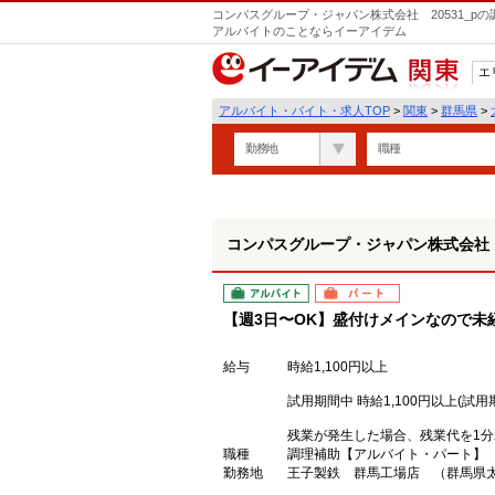
コンパスグループ・ジャパン株式会社 20531_p
アルバイトのことならイーアイデム
エ
関東
アルバイト・バイト・求人TOP
>
関東
>
群馬県
>
勤務地
職種
コンパスグループ・ジャパン株式会社 2
アルバイト
パート
【週3日〜OK】盛付けメインなので未
給与
時給1,100円以上
試用期間中 時給1,100円以上(試用
残業が発生した場合、残業代を1
職種
調理補助【アルバイト・パート】
勤務地
王子製鉄 群馬工場店 （群馬県太