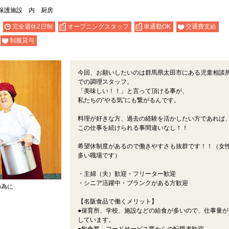
保護施設 内 厨房
完全週休2日制
オープニングスタッフ
車通勤OK
交通費支給
制服貸与
今回、お願いしたいのは群馬県太田市にある児童相談
での調理スタッフ。
「美味しい！！」と言って頂ける事が、
私たちの“やる気”にも繋がるんです。
料理が好きな方、過去の経験を活かしたい方であれば
この仕事を続けられる事間違いなし！！
希望休制度があるので働きやすさも抜群です！！（女
多い職場です）
・主婦（夫）歓迎・フリーター歓迎
・シニア活躍中・ブランクがある方歓迎
の為に
【名阪食品で働くメリット】
●保育所、学校、施設などの給食が多いので、仕事量が
しています。