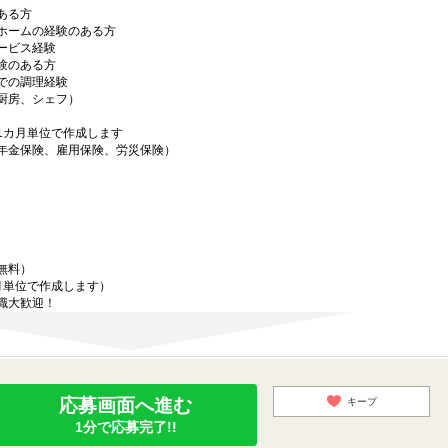
ある方
ホームの経験のある方
ービス経験
験のある方
での調理経験
厨房、シェフ）
1カ月単位で作成します
年金保険、雇用保険、労災保険）
）
無料）
月単位で作成します）
職大歓迎！
応募画面へ進む
キープ
1分で応募完了!!