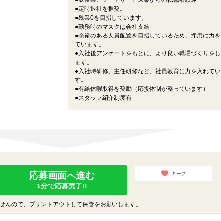
●飲食業、フードサービス業からの転職者歓迎
●定時退社を推奨。
●残業0を目指しています。
●勤務時のマスクは会社支給
●余裕のある人員配置を目指しているため、採用に力を
ています。
●入社後アンケートをもとに、より良い職場づくりをし
ます。
●入社時研修、主任研修など、社員教育に力を入れてい
す。
●有給休暇取得を奨励（応援体制が整っています）
●スタッフ紹介制度有
応募画面へ進む
キープ
1分で応募完了!!
せんので、プリントアウトして保管をお願いします。