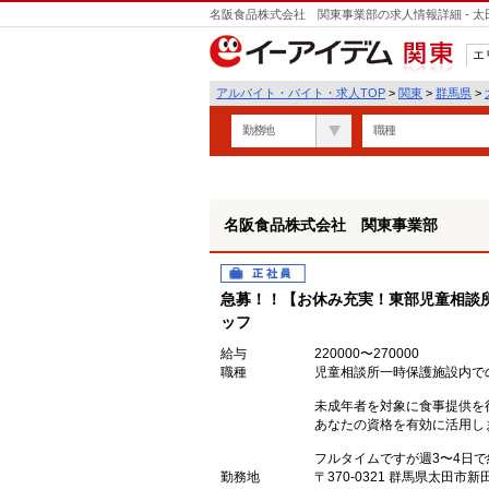
名阪食品株式会社 関東事業部の求人情報詳細 - 
エ
関東
アルバイト・バイト・求人TOP
>
関東
>
群馬県
>
勤務地
職種
名阪食品株式会社 関東事業部
正社員
急募！！【お休み充実！東部児童相談
ッフ
給与
220000〜270000
職種
児童相談所一時保護施設内で
未成年者を対象に食事提供を
あなたの資格を有効に活用し
フルタイムですが週3〜4日
勤務地
〒370-0321 群馬県太田市新