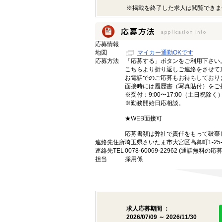
※掲載を終了した求人は閲覧できま
応募情報
地図
マイカー通勤OKです
応募方法
「応募する」ボタンをご利用下さい
こちらより折り返しご連絡をさせて
お電話でのご応募もお待ちしており
面接時には履歴書（写真貼付）をご
※受付：9:00〜17:00（土日祝除く
※勤務開始日応相談。
★WEB面接可
応募書類は弊社で責任をもって破棄
連絡先住所
埼玉県さいたま市大宮区高鼻町1-25-
連絡先TEL
0078-60069-22962 (通話無料
担当
採用係
求人応募期間 ：
2026/07/09 ～ 2026/11/30