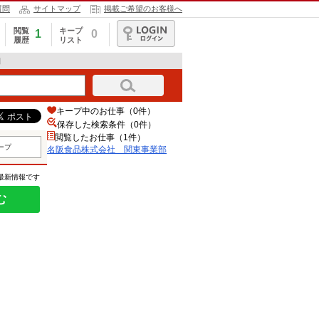
質問
サイトマップ
掲載ご希望のお客様へ
閲覧
キープ
1
0
履歴
リスト
ログイン
細
キープ中のお仕事（0件）
保存した検索条件（
0
件）
閲覧したお仕事（1件）
ープ
名阪食品株式会社 関東事業部
の最新情報です
む