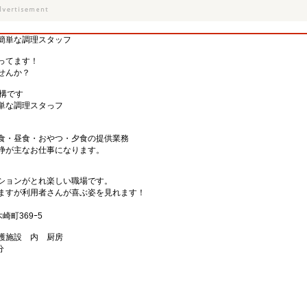
簡単な調理スタッフ
ってます！
せんか？
構です
単な調理スタっフ
食・昼食・おやつ・夕食の提供業務
浄が主なお仕事になります。
ションがとれ楽しい職場です。
ますが利用者さんが喜ぶ姿を見れます！
崎町369ｰ5
護施設 内 厨房
分