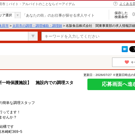
よくある
太田市｜バイト・アルバイトのことならイーアイデム
保存した
0
リア選択
「あなたの街」のお仕事が探せる求人サイト
検索条件
太田市
>
太田市の調理・調理補助・調理師
> 名阪食品株式会社 関東事業部の求人情報詳
キ
更新日：2026/07/27 ※更新日時点
所一時保護施設】 施設内での調理スタ
応募画面へ進
の簡単な調理スタッフ
行ってます！
ませんか？
で結構です
田木崎町369ｰ5