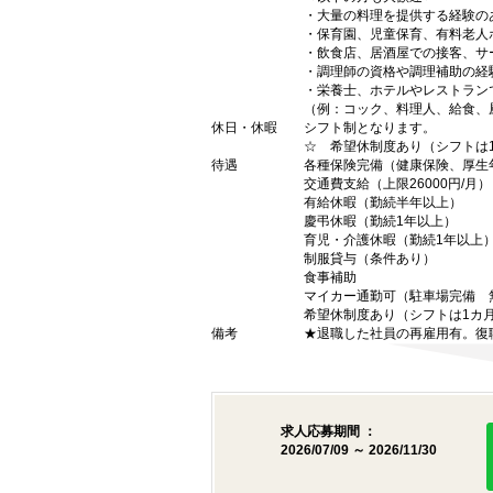
・大量の料理を提供する経験の
・保育園、児童保育、有料老人
・飲食店、居酒屋での接客、サ
・調理師の資格や調理補助の経
・栄養士、ホテルやレストラン
（例：コック、料理人、給食、
休日・休暇
シフト制となります。
☆ 希望休制度あり（シフトは
待遇
各種保険完備（健康保険、厚生
交通費支給（上限26000円/月）
有給休暇（勤続半年以上）
慶弔休暇（勤続1年以上）
育児・介護休暇（勤続1年以上
制服貸与（条件あり）
食事補助
マイカー通勤可（駐車場完備 
希望休制度あり（シフトは1カ
備考
★退職した社員の再雇用有。復
求人応募期間 ：
2026/07/09 ～ 2026/11/30