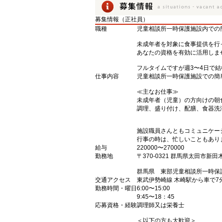
募集情報（正社員）
職種
児童相談所一時保護施設内での
未成年者を対象に食事提供を行
あなたの資格を有効に活用しま
フルタイムですが週3〜4日で結
仕事内容
児童相談所一時保護施設での簡
≪主なお仕事≫
未成年者（児童）の方向けの朝
調理、盛り付け、配膳、食器洗
施設職員さんともコミュニケー
行事の時は、忙しいこともあり
給与
220000〜270000
勤務地
〒370-0321 群馬県太田市新田木
群馬県 東部児童相談所一時保
交通アクセス
東武伊勢崎線 木崎駅から車で7
勤務時間・曜日
6:00〜15:00
9:45〜18：45
応募資格・経験
調理師又は栄養士
＜以下の方も大歓迎＞