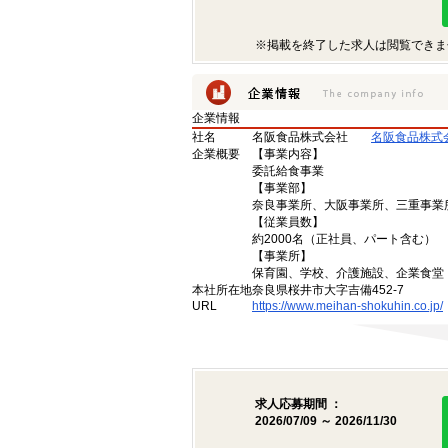
※掲載を終了した求人は閲覧できま
企業情報
社名
名阪食品株式会社
名阪食品株式
企業概要
【事業内容】
委託給食事業
【事業部】
奈良事業所、大阪事業所、三重事業
【従業員数】
約2000名（正社員、パート含む）
【事業所】
保育園、学校、介護施設、企業食堂
本社所在地
奈良県桜井市大字吉備452-7
URL
https://www.meihan-shokuhin.co.jp/
求人応募期間 ：
2026/07/09 ～ 2026/11/30