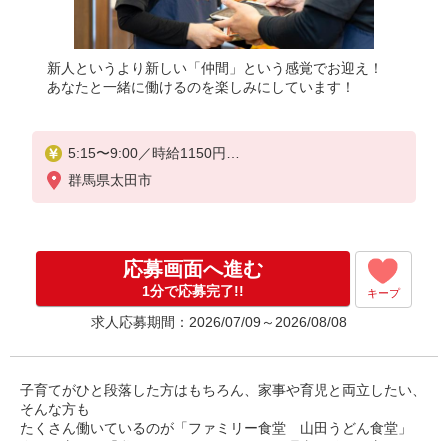
新人というより新しい「仲間」という感覚でお迎え！
あなたと一緒に働けるのを楽しみにしています！
5:15〜9:00／時給1150円
9:00〜22:00／時給1100円
群馬県太田市
22:00〜／時給1375円
高校生／時給1100円
応募画面へ進む
日・祝日は時給50円アップ！（9時〜22時）
1分で応募完了!!
キープ
求人応募期間：2026/07/09～2026/08/08
子育てがひと段落した方はもちろん、家事や育児と両立したい、
そんな方も
たくさん働いているのが「ファミリー食堂 山田うどん食堂」
今いる方も、「私でもできるかな」という理由で始めた方がほと