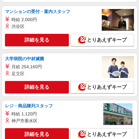
詳細を見る
キープ
マンションの受付・案内スタッフ
アルバイト
パート
時給 2,000円
すき家 新田市野井店
渋谷区
すき家の店舗スタッフ（接客・調理・清掃な
ど）
詳細を見る
とりあえずキープ
時給1,438円
群馬県太田市新田市野井町771-1
大学病院の中材滅菌
詳細を見る
キープ
月給 254,160円
足立区
アルバイト
パート
すき家 太田新井店
詳細を見る
とりあえずキープ
すき家の店舗スタッフ（接客・調理・清掃な
ど）
レジ・商品陳列スタッフ
時給1,120円 ※22:00〜翌5:00：時給1,400円 ※
高校生時給1,070円 ※早朝手当（5:00〜9:00）時給
時給 1,120円
＋150円
神戸市垂水区
群馬県太田市新井町549番3
詳細を見る
とりあえずキープ
詳細を見る
キープ