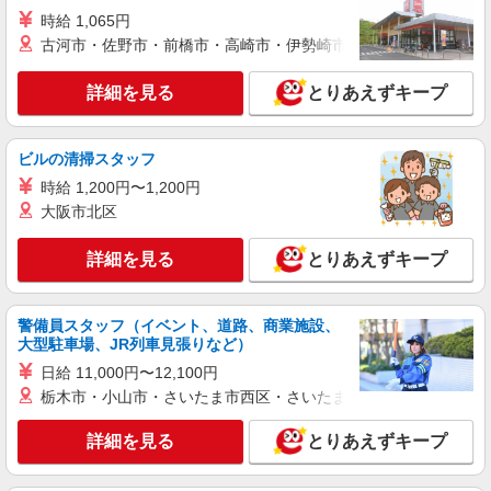
市藤阿久町345）
時給 1,065円
古河市・佐野市・前橋市・高崎市・伊勢崎市・太田市・館林市・
詳細を見る
キープ
詳細を見る
とりあえずキープ
正社員
コンパスグループ・ジャパン株式会社 21692_f
調理師【正社員】
ビルの清掃スタッフ
月給27万円〜29万円 試用期間中 月給27万円〜
時給 1,200円〜1,200円
29万円(試用期間3ヶ月) 残業が発生した場合、残業
大阪市北区
代を1分単位で別途支給します。 ※給与は経験や
ＳＵＢＡＲＵ太田 第3食堂 （群馬県太田市ス
前職給与に応じて決定します。
バル町1-1）
詳細を見る
とりあえずキープ
詳細を見る
キープ
警備員スタッフ（イベント、道路、商業施設、
大型駐車場、JR列車見張りなど）
アルバイト
パート
コンパスグループ・ジャパン株式会社 21692_p
日給 11,000円〜12,100円
調理員【アルバイト・パート】
栃木市・小山市・さいたま市西区・さいたま市岩槻区・久喜市・
時給1,400円以上 試用期間中 時給1,400円以上
(試用期間2ヶ月) 残業が発生した場合、残業代を1
詳細を見る
とりあえずキープ
分単位で別途支給します。
ＳＵＢＡＲＵ太田 第3食堂 （群馬県太田市ス
バル町1-1）