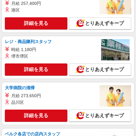
月給 257,400円
バル町1-1）
港区
詳細を見る
キープ
詳細を見る
とりあえずキープ
アルバイト
パート
コンパスグループ・ジャパン株式会社 20531_p
レジ・商品陳列スタッフ
調理補助【アルバイト・パート】
時給 1,180円
時給1,100円以上 試用期間中 時給1,100円以上
堺市堺区
(試用期間2ヶ月) 残業が発生した場合、残業代を1
分単位で別途支給します。
王子製鉄 群馬工場店 （群馬県太田市新田反
詳細を見る
とりあえずキープ
町町120番地 内社員食堂1階）
詳細を見る
キープ
大学病院の清掃
月給 273,650円
アルバイト
パート
品川区
コンパスグループ・ジャパン株式会社 39635_p
調理補助【アルバイト・パート】
詳細を見る
とりあえずキープ
時給1,200円以上 試用期間中 時給1,200円以上
(試用期間2ヶ月) 残業が発生した場合、残業代を1
分単位で別途支給します。
介護老人保健施設ふじあく光荘 （群馬県太田
ベルク各店での店内スタッフ