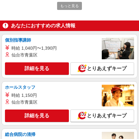
王子製鉄 群馬工場店 （群馬県太田市新田反
もっと見る
町町120番地 内社員食堂1階）
詳細を見る
キープ
あなたにおすすめの求人情報
アルバイト
パート
個別指導講師
コンパスグループ・ジャパン株式会社 21692_p
時給 1,040円〜1,390円
調理師【アルバイト・パート】
仙台市青葉区
時給1,500円以上 試用期間中 時給1,500円以上
(試用期間2ヶ月) 残業が発生した場合、残業代を1
分単位で別途支給します。
詳細を見る
とりあえずキープ
ＳＵＢＡＲＵ太田 第3食堂 （群馬県太田市ス
バル町1-1）
ホールスタッフ
詳細を見る
キープ
時給 1,150円
仙台市青葉区
アルバイト
パート
コンパスグループ・ジャパン株式会社 21692_p
詳細を見る
とりあえずキープ
調理補助【アルバイト・パート】
時給1,170円以上 試用期間中 時給1,170円以上
(試用期間2ヶ月) 残業が発生した場合、残業代を1
総合病院の清掃
分単位で別途支給します。
ＳＵＢＡＲＵ太田 第3食堂 （群馬県太田市ス