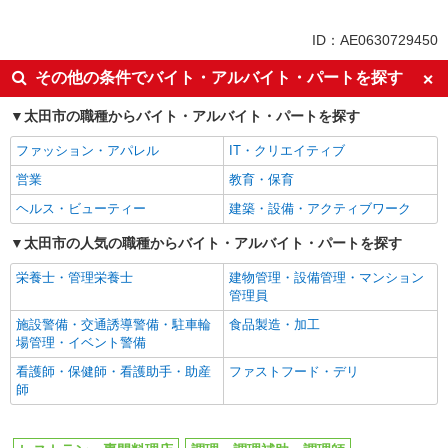
未経験歓迎
高校生OK
ID：AE0630729450
週2～3日勤務OK
短時間勤務（1日4h以内）OK
その他の条件でバイト・アルバイト・パートを探す
車通勤OK
副業・WワークOK
太田市の職種からバイト・アルバイト・パートを探す
交通費支給
社会保険あり
まかない・食事補助
社員登用あり
ファッション・アパレル
IT・クリエイティブ
営業
教育・保育
ヘルス・ビューティー
建築・設備・アクティブワーク
太田市の人気の職種からバイト・アルバイト・パートを探す
栄養士・管理栄養士
建物管理・設備管理・マンション
管理員
施設警備・交通誘導警備・駐車輪
食品製造・加工
場管理・イベント警備
看護師・保健師・看護助手・助産
ファストフード・デリ
師