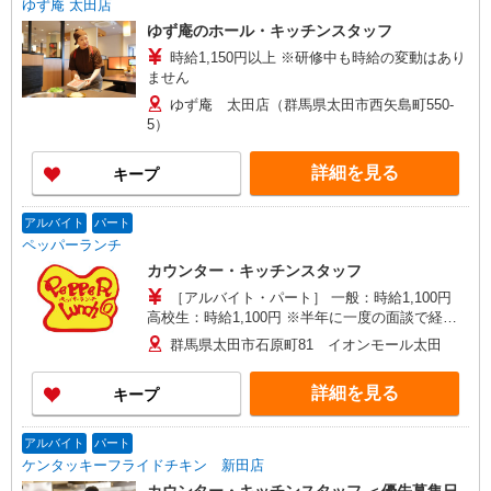
ゆず庵 太田店
ゆず庵のホール・キッチンスタッフ
時給1,150円以上 ※研修中も時給の変動はあり
ません
ゆず庵 太田店（群馬県太田市西矢島町550-
5）
詳細を見る
キープ
アルバイト
パート
ペッパーランチ
カウンター・キッチンスタッフ
［アルバイト・パート］ 一般：時給1,100円
高校生：時給1,100円 ※半年に一度の面談で経
験・能力により10円〜150円の昇給有り！ 頑張り
群馬県太田市石原町81 イオンモール太田
に応じて最大50,000円の手当ても！
詳細を見る
キープ
アルバイト
パート
ケンタッキーフライドチキン 新田店