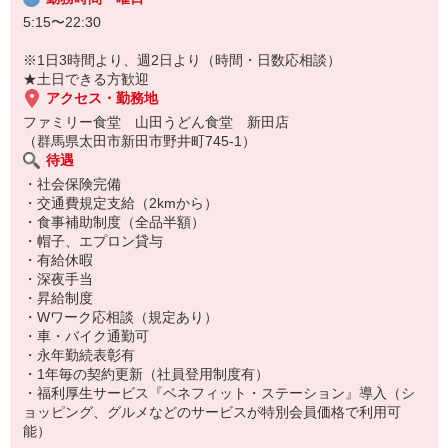
5:15〜22:30
※1日3時間より、週2日より（時間・日数応相談）
★土日できる方歓迎
アクセス・勤務地
ファミリー食堂 山田うどん食堂 新田店
（群馬県太田市新田市野井町745-1）
待遇
・社会保険完備
・交通費規定支給（2kmから）
・食事補助制度（全品半額）
・帽子、エプロン貸与
・有給休暇
・深夜手当
・昇給制度
・Wワーク応相談（規定あり）
・車・バイク通勤可
・永年勤続表彰有
・1年毎の契約更新（社員登用制度有）
・福利厚生サービス『ベネフィット・ステーション』導入（シ
ョッピング、グルメなどのサービスが特別会員価格で利用可
能）