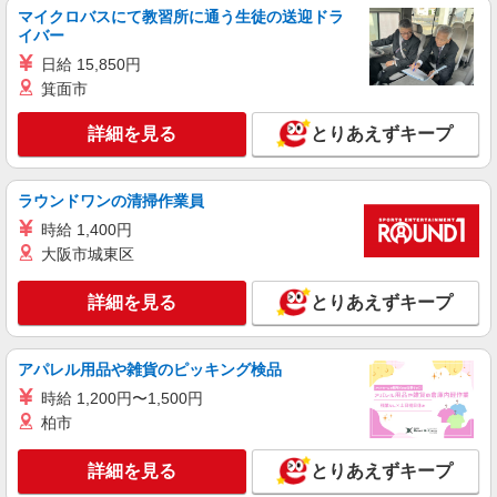
マイクロバスにて教習所に通う生徒の送迎ドラ
イバー
詳細を見る
キープ
日給 15,850円
箕面市
アルバイト
パート
コンパスグループ・ジャパン株式会社 39635_p
詳細を見る
とりあえずキープ
調理師【アルバイト・パート】
時給1,500円以上 試用期間中 時給1,500円以上
(試用期間2ヶ月) 残業が発生した場合、残業代を1
ラウンドワンの清掃作業員
分単位で別途支給します。
介護老人保健施設ふじあく光荘 （群馬県太田
時給 1,400円
市藤阿久町345）
大阪市城東区
詳細を見る
キープ
詳細を見る
とりあえずキープ
アルバイト
パート
COCO’S 太田店
アパレル用品や雑貨のピッキング検品
ココスのキッチン（フード）スタッフ
時給 1,200円〜1,500円
時給1100円 ※22:00〜翌5:00：時給1375円 ※
柏市
高校生時給1070円 ■特別手当 早朝手当（5:00〜
8:00）時給＋50円
群馬県太田市植木野町199-1
詳細を見る
とりあえずキープ