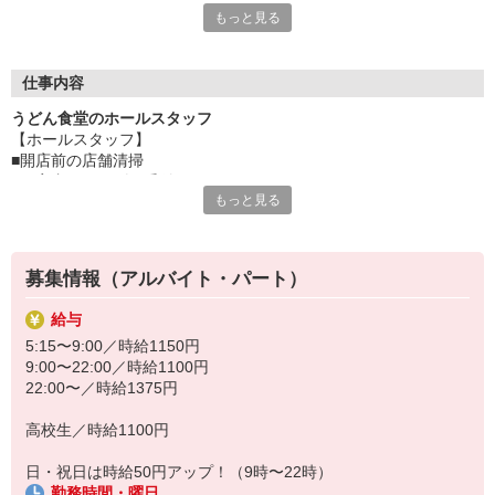
もっと見る
んど。
もちろん覚えることもたくさんありますし、忙しい時間もありま
す。
初めてで自信がない・・・そんな方もしっかり研修を行いますの
仕事内容
で安心してください。
うどん食堂のホールスタッフ
困った時はお店のみんなが助け合える、そんなファミリー食堂
【ホールスタッフ】
山田うどん食堂で一緒にお仕事しましょう。
■開店前の店舗清掃
■ご案内・オーダー受付
・・・お店のメニューが半額で食べられるのも、ちょっとうれし
もっと見る
■調理・お料理の提供
いですよね。
■会計
■食器洗い など
募集情報（アルバイト・パート）
お客様お一人おひとりに合わせたサービスを提供したい。
そんな想いから『ファミリー食堂 山田うどん食堂』のスタッフは
給与
各業務を担当するのではなく、全ての仕事を分担して行っていま
5:15〜9:00／時給1150円
す。
9:00〜22:00／時給1100円
幅広いスキルが身に付きますよ。
22:00〜／時給1375円
高校生／時給1100円
日・祝日は時給50円アップ！（9時〜22時）
勤務時間・曜日