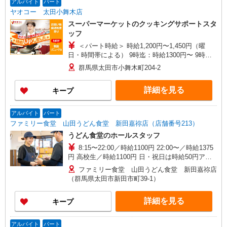
アルバイト
パート
ヤオコー 太田小舞木店
スーパーマーケットのクッキングサポートスタ
ッフ
＜パート時給＞ 時給1,200円〜1,450円（曜
日・時間帯による） 9時迄：時給1300円〜 9時以
降：時給1200円〜 16時以降：時給1350円〜 ★土
群馬県太田市小舞木町204-2
曜＋100円 ★日・祝＋100円 ※アルバイトさんの
時給や募集内容はお問い合わせください
詳細を見る
キープ
アルバイト
パート
ファミリー食堂 山田うどん食堂 新田嘉祢店（店舗番号213）
うどん食堂のホールスタッフ
8:15〜22:00／時給1100円 22:00〜／時給1375
円 高校生／時給1100円 日・祝日は時給50円アッ
プ！（9時〜22時）
ファミリー食堂 山田うどん食堂 新田嘉祢店
（群馬県太田市新田市町39-1）
詳細を見る
キープ
アルバイト
パート