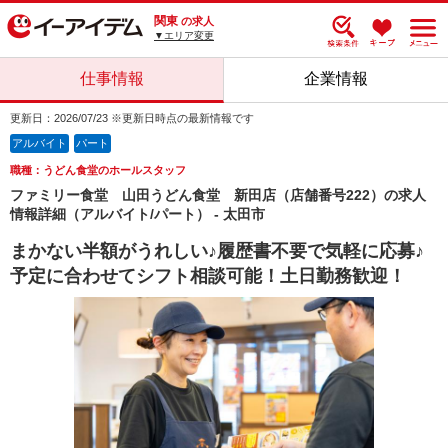
関東
の求人
▼エリア変更
仕事情報
企業情報
更新日：2026/07/23 ※更新日時点の最新情報です
アルバイト
パート
職種：うどん食堂のホールスタッフ
ファミリー食堂 山田うどん食堂 新田店（店舗番号222）の求人
情報詳細（アルバイト/パート） - 太田市
まかない半額がうれしい♪履歴書不要で気軽に応募♪
予定に合わせてシフト相談可能！土日勤務歓迎！