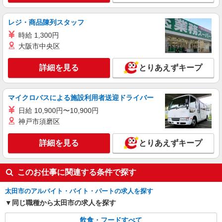
アルバイト
パート
レジ・商品陳列スタッフ
すき家 太田内ヶ島店
時給 1,300円
すき家の店舗スタッフ（接客・調理・清掃な
大阪市中央区
ど）
時給1,120円 ※22:00〜翌5:00：時給1,400円 ※
詳細を見る
高校生時給1,070円 ※早朝手当（5:00〜9:00）時給
とりあえずキープ
＋150円
群馬県太田市内ヶ島町1492-5
マイクロバスによる施設利用者送迎ドライバー
詳細を見る
キープ
日給 10,900円〜10,900円
神戸市須磨区
詳細を見る
とりあえずキープ
このお仕事に関連する条件で探す
太田市のアルバイト・バイト・パートの求人を探す
同じ職種から太田市の求人を探す
飲食・フードすべて