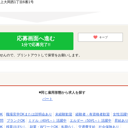
区上大岡西1丁目6番1号
応募画面へ進む
キープ
1分で応募完了!!
せんので、プリントアウトして保管をお願いします。
同じ雇用形態から求人を探す
パート
K
職場見学OKまたは説明会あり
未経験歓迎
経験者・有資格者歓迎
女性活躍
問
ブランクOK
ミドル（40代～）活躍中
エルダー（50代～）活躍中
昇給あ
K
残業ほぼなし
副業・WワークOK
転勤なし
交通費支給
社会保険あり