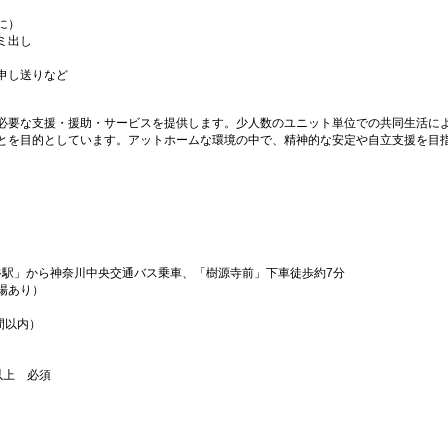
に）
ミ出し
申し送りなど
必要な支援・援助・サービスを提供します。少人数のユニット単位での共同生活に
とを目的としています。アットホームな環境の中で、精神的な安定や自立支援を目
谷駅」から神奈川中央交通バス乗車、「樹源寺前」下車徒歩約7分
場あり）
間以内）
以上 必須