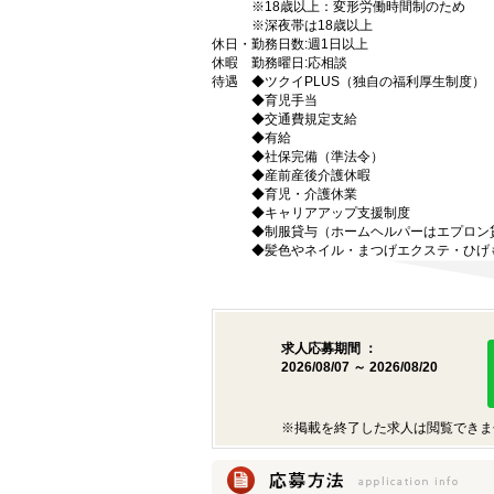
※18歳以上：変形労働時間制のため
※深夜帯は18歳以上
休日・
勤務日数:週1日以上
休暇
勤務曜日:応相談
待遇
◆ツクイPLUS（独自の福利厚生制度）
◆育児手当
◆交通費規定支給
◆有給
◆社保完備（準法令）
◆産前産後介護休暇
◆育児・介護休業
◆キャリアアップ支援制度
◆制服貸与（ホームヘルパーはエプロン
◆髪色やネイル・まつげエクステ・ひげ
求人応募期間 ：
2026/08/07 ～ 2026/08/20
※掲載を終了した求人は閲覧できま