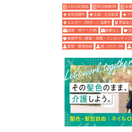
入社日応相談
即日勤務OK
友達
女性活躍中
主婦・主夫歓迎
フ
エルダー（50代～）活躍中
昇給あ
副業・WワークOK
転勤なし
交
各種手当（家族・役職・インセンティブ
髪型・髪色自由
髭（ひげ）OK