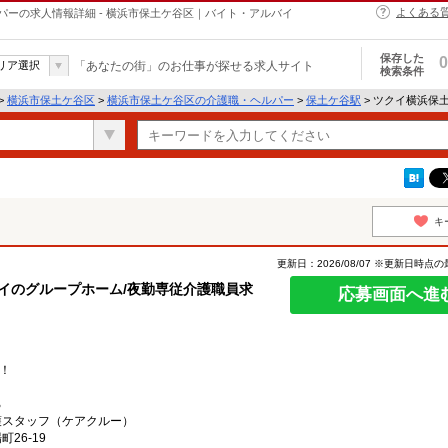
よくある
ーの求人情報詳細 - 横浜市保土ケ谷区｜バイト・アルバイ
保存した
0
リア選択
「あなたの街」のお仕事が探せる求人サイト
検索条件
>
横浜市保土ケ谷区
>
横浜市保土ケ谷区の介護職・ヘルパー
>
保土ケ谷駅
> ツクイ横浜保
キ
更新日：2026/08/07 ※更新日時点
クイのグループホーム/夜勤専従介護職員求
応募画面へ進
！
る
護スタッフ（ケアクルー）
26-19