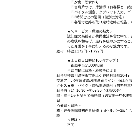
※夕食・朝食作り
※台所片づけ、床清掃（お客様と一緒
※バイタル測定、タブレット入力、ゴ
※2時間ごとの巡回（個別に対応）
※各階で連絡を取り定時連絡と報告、
★＼サービス・職種の魅力／
認知症の高齢者が共同生活を営む中で、
の症状を和らげ、進行を緩やかにするこ
った介護を丁寧に行えるのが魅力です。
給与
時給1,272円〜1,799円
★土日祝日は時給100円アップ！
・夜勤手当:7,000円/回
※給与幅は資格・経験等による
勤務地
神奈川県横浜市保土ケ谷区狩場町26-19
交通ア
・JR横須賀線/湘南新宿ライン「保土ケ
クセス
★車・バイク・自転車通勤可（無料駐車
勤務時
（1）16:30〜翌09:30（休憩60分）
間・曜
※1ヶ月変形労働時間（週実働平均40時
日
応募資
＜資格＞
格・経
介護職員初任者研修（旧ヘルパー2級）
験
＜経験＞
不問