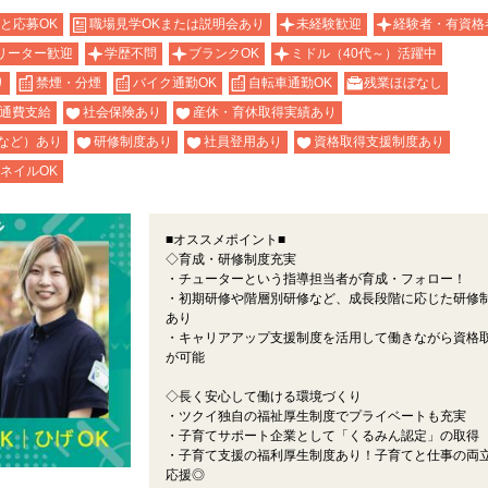
と応募OK
職場見学OKまたは説明会あり
未経験歓迎
経験者・有資格
リーター歓迎
学歴不問
ブランクOK
ミドル（40代～）活躍中
り
禁煙・分煙
バイク通勤OK
自転車通勤OK
残業ほぼなし
通費支給
社会保険あり
産休・育休取得実績あり
など）あり
研修制度あり
社員登用あり
資格取得支援制度あり
ネイルOK
■オススメポイント■
◇育成・研修制度充実
・チューターという指導担当者が育成・フォロー！
・初期研修や階層別研修など、成長段階に応じた研修
あり
・キャリアアップ支援制度を活用して働きながら資格
が可能
◇長く安心して働ける環境づくり
・ツクイ独自の福祉厚生制度でプライベートも充実
・子育てサポート企業として「くるみん認定」の取得
・子育て支援の福利厚生制度あり！子育てと仕事の両
応援◎