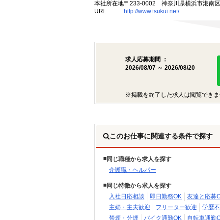
本社所在地
〒233-0002 神奈川県横浜市港南
URL
http://www.tsukui.net/
求人応募期間 ：
2026/08/07 ～ 2026/08/20
※掲載を終了した求人は閲覧できま
このお仕事に関連する条件で探す
同じ職種から求人を探す
介護職・ヘルパー
同じ特徴から求人を探す
入社日応相談
即日勤務OK
友達と応募O
主婦・主夫歓迎
フリーター歓迎
学歴不
禁煙・分煙
バイク通勤OK
自転車通勤O