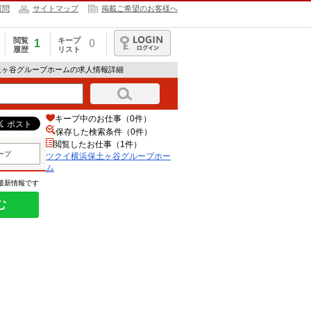
質問
サイトマップ
掲載ご希望のお客様へ
閲覧
キープ
1
0
履歴
リスト
ログイン
土ヶ谷グループホームの求人情報詳細
キープ中のお仕事（0件）
保存した検索条件（
0
件）
閲覧したお仕事（1件）
ープ
ツクイ横浜保土ヶ谷グループホー
ム
の最新情報です
む