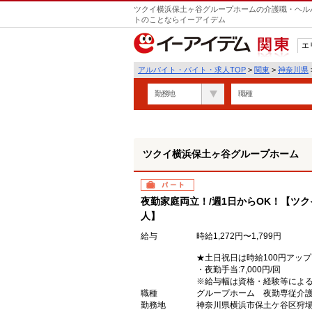
ツクイ横浜保土ヶ谷グループホームの介護職・ヘルパ
トのことならイーアイデム
エ
関東
アルバイト・バイト・求人TOP
>
関東
>
神奈川県
勤務地
職種
ツクイ横浜保土ヶ谷グループホーム
パート
夜勤家庭両立！/週1日からOK！【ツ
人】
給与
時給1,272円〜1,799円
★土日祝日は時給100円アップ
・夜勤手当:7,000円/回
※給与幅は資格・経験等によ
職種
グループホーム 夜勤専従介
勤務地
神奈川県横浜市保土ケ谷区狩場町