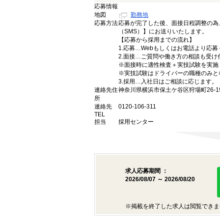
応募情報
地図
勤務地
応募方法
応募が完了した後、面接日程調整の為
（SMS）】にお送りいたします。
【応募から採用までの流れ】
1.応募…Webもしくはお電話より応
2.面接…ご質問や働き方の相談も受け
※面接時に適性検査＋実技試験を実施
※実技試験はドライバーの職種のみと
3.採用…入社日はご相談に応じます。
連絡先住
神奈川県横浜市保土ケ谷区狩場町26-1
所
連絡先
0120-106-311
TEL
担当
採用センター
求人応募期間 ：
2026/08/07 ～ 2026/08/20
※掲載を終了した求人は閲覧できま