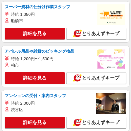
派遣社員
スーパー資材の仕分け作業スタッフ
パーソルテンプスタッフ株式会社 フィールドワーク東日本CC/26-
0290126
時給 1,350円
船橋市
大型家電の運搬サポート★設置の際は車で待機
で駐車管理
詳細を見る
とりあえずキープ
時給1700円
東京都大田区／最寄駅：流通センター駅、大森
（東京都）駅
アパレル用品や雑貨のピッキング検品
時給 1,200円〜1,500円
詳細を見る
キープ
柏市
派遣社員
詳細を見る
とりあえずキープ
パーソルテンプスタッフ株式会社 フィールドワーク東日本CC/26-
0527391
［安心♪社内で練習期間あり×基盤の組み立て
マンションの受付・案内スタッフ
＆はんだ付け］
時給 2,000円
時給1600円
渋谷区
東京都大田区／最寄駅：矢口渡駅、武蔵新田
駅 〇自転車通勤OK
詳細を見る
とりあえずキープ
詳細を見る
キープ