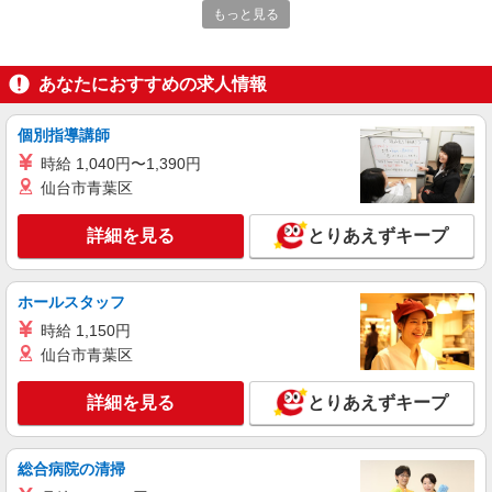
パーソルテンプスタッフ株式会社 フィールドワーク東日本CC/26-
もっと見る
0545517
［時給1800円♪］大手食品メーカー研究所★サ
ンプル作成・分析サポート！
あなたにおすすめの求人情報
時給1800円
東京都大田区／最寄駅：品川駅 行きは品川
個別指導講師
駅から、帰りは工場前から「社用バス」が出てい
ます♪
時給 1,040円〜1,390円
仙台市青葉区
詳細を見る
キープ
詳細を見る
とりあえずキープ
派遣社員
パーソルテンプスタッフ株式会社 フィールドワーク東日本CC/26-
0585726
ホールスタッフ
《直接雇用の実績あり》安定してオシゴトした
い方にピッタリ◎
時給 1,150円
仙台市青葉区
時給1700円
東京都大田区／最寄駅：平和島駅、流通センタ
詳細を見る
とりあえずキープ
ー駅
詳細を見る
キープ
総合病院の清掃