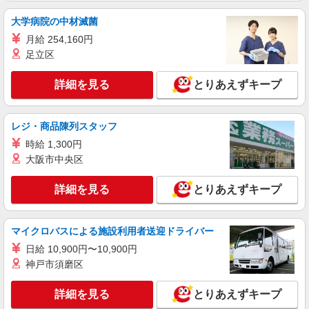
大学病院の中材滅菌
派遣社員
月給 254,160円
パーソルテンプスタッフ株式会社 フィールドワーク東日本CC/26-
0310964
足立区
★機械で加工〜仕分け〜検品・梱包〜集荷場所
へ運搬
詳細を見る
とりあえずキープ
時給1500円
東京都大田区／最寄駅：平和島駅 ≪車通勤
レジ・商品陳列スタッフ
可≫
時給 1,300円
詳細を見る
大阪市中央区
キープ
詳細を見る
とりあえずキープ
派遣社員
パーソルテンプスタッフ株式会社 フィールドワーク東日本CC/26-
0593423
マイクロバスによる施設利用者送迎ドライバー
［派遣スタッフ活躍中♪］ケース梱包後のトレ
ーディングカードの検品作業
日給 10,900円〜10,900円
時給1900円 月収例：319,200円（21日勤務の
神戸市須磨区
場合）
東京都大田区／最寄駅：流通センター駅、平和
詳細を見る
とりあえずキープ
島駅