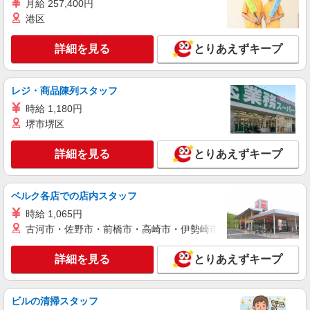
月給 257,400円
派遣社員
港区
パーソルテンプスタッフ株式会社 フィールドワーク東日本CC/26-
0541369
詳細を見る
＜立ち＋座り＞バランス良い仕事で無理なく働
とりあえずキープ
ける◎トレカのチェック＆梱包
時給1750円 月収例：294,000円（21日勤務の
レジ・商品陳列スタッフ
場合）
時給 1,180円
東京都大田区／最寄駅：流通センター駅、大森
（東京都）駅
堺市堺区
詳細を見る
キープ
詳細を見る
とりあえずキープ
派遣社員
ベルク各店での店内スタッフ
パーソルテンプスタッフ株式会社 フィールドワーク東日本CC/26-
0585719
時給 1,065円
＜制御機器や装置に関連する出荷前の検査と入
古河市・佐野市・前橋市・高崎市・伊勢崎市・太田市・館林市・
荷のお仕事＞
時給1800円
詳細を見る
とりあえずキープ
東京都大田区／最寄駅：雑色駅
ビルの清掃スタッフ
詳細を見る
キープ