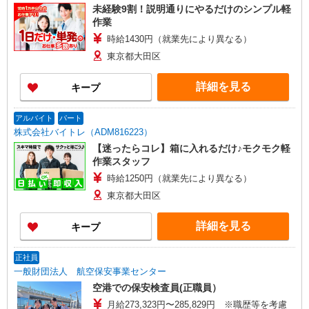
未経験9割！説明通りにやるだけのシンプル軽
作業
時給1430円（就業先により異なる）
東京都大田区
詳細を見る
キープ
アルバイト
パート
株式会社バイトレ（ADM816223）
【迷ったらコレ】箱に入れるだけ♪モクモク軽
作業スタッフ
時給1250円（就業先により異なる）
東京都大田区
詳細を見る
キープ
正社員
一般財団法人 航空保安事業センター
空港での保安検査員(正職員）
月給273,323円〜285,829円 ※職歴等を考慮