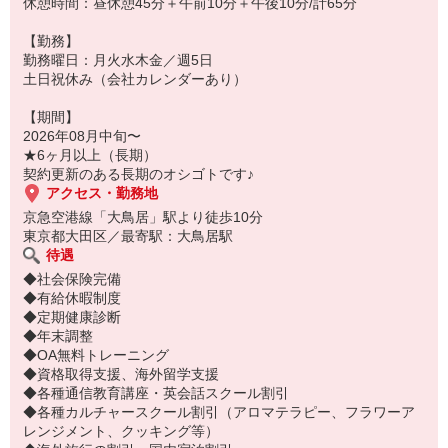
休憩時間：昼休憩45分＋午前10分＋午後10分/計65分
【勤務】
勤務曜日：月火水木金／週5日
土日祝休み（会社カレンダーあり）
【期間】
2026年08月中旬〜
★6ヶ月以上（長期）
契約更新のある長期のオシゴトです♪
アクセス・勤務地
京急空港線「大鳥居」駅より徒歩10分
東京都大田区／最寄駅：大鳥居駅
待遇
◆社会保険完備
◆有給休暇制度
◆定期健康診断
◆年末調整
◆OA無料トレーニング
◆資格取得支援、海外留学支援
◆各種通信教育講座・英会話スクール割引
◆各種カルチャースクール割引（アロマテラピー、フラワーア
レンジメント、クッキング等）