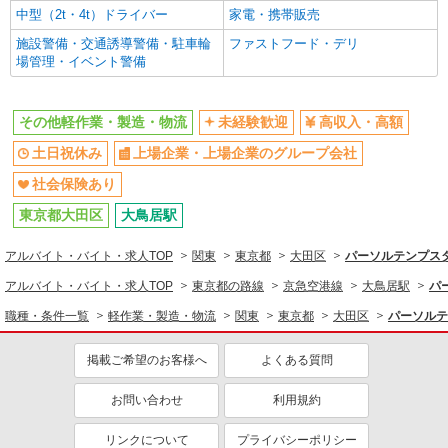
上場企業・上場企業のグループ会
社会保険あり
中型（2t・4t）ドライバー
家電・携帯販売
社
施設警備・交通誘導警備・駐車輪
ファストフード・デリ
場管理・イベント警備
その他軽作業・製造・物流
未経験歓迎
高収入・高額
土日祝休み
上場企業・上場企業のグループ会社
社会保険あり
東京都大田区
大鳥居駅
アルバイト・バイト・求人TOP
関東
東京都
大田区
パーソルテンプスタ
アルバイト・バイト・求人TOP
東京都の路線
京急空港線
大鳥居駅
パ
職種・条件一覧
軽作業・製造・物流
関東
東京都
大田区
パーソルテ
掲載ご希望のお客様へ
よくある質問
お問い合わせ
利用規約
リンクについて
プライバシーポリシー