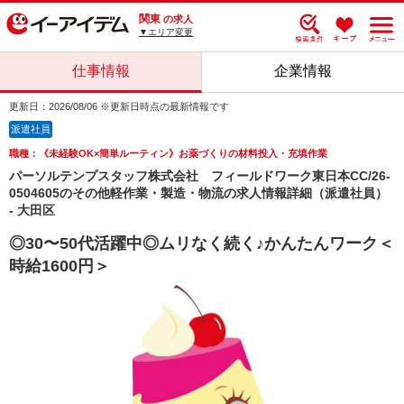
関東
の求人
▼エリア変更
仕事情報
企業情報
更新日：2026/08/06 ※更新日時点の最新情報です
派遣社員
職種：《未経験OK×簡単ルーティン》お薬づくりの材料投入・充填作業
パーソルテンプスタッフ株式会社 フィールドワーク東日本CC/26-
0504605のその他軽作業・製造・物流の求人情報詳細（派遣社員）
- 大田区
◎30〜50代活躍中◎ムリなく続く♪かんたんワーク＜
時給1600円＞