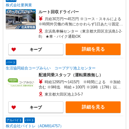
株式会社要興業
ルート回収ドライバー
月給30万円〜45万円 ※コース・スキルによる
※時間外労働の有無にかかわらず1日あたり固定残
業2h/3,475円分含む（超過分は別途支給） ※見習
京浜島車輛センター（東京都大田区京浜島1-2-
い期間3ヵ月間：日給13,800円
8） ★車・バイク通勤OK
詳細を見る
キープ
パート
生活協同組合コープみらい コープデリ池上センター
配達同乗スタッフ（運転業務無し）
時給1295円〜1415円 ※時間による ※加給
含む ※9時迄 時給＋100円 ※16時（17時）以
降 時給＋120円 ※祝日 時給＋150円
東京都大田区池上3-5-7
詳細を見る
キープ
アルバイト
パート
株式会社バイトレ（ADM814757）