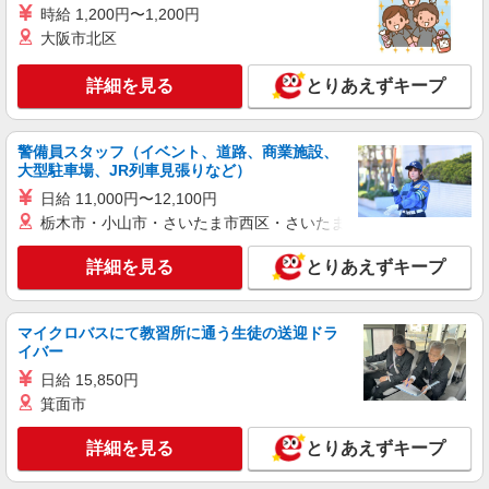
時給 1,200円〜1,200円
大阪市北区
紹介予定派遣
パーソルフィールドスタッフ株式会社 新宿コーディネートセンター
詳細を見る
とりあえずキープ
リースPCの出入庫に関するデータ入力
時給1,700円 【月収例】275,825円（月21日就
業・残業なしの場合） ★交通費規定支給
警備員スタッフ（イベント、道路、商業施設、
東京都大田区
大型駐車場、JR列車見張りなど）
日給 11,000円〜12,100円
詳細を見る
キープ
栃木市・小山市・さいたま市西区・さいたま市岩槻区・久喜市・
派遣社員
詳細を見る
とりあえずキープ
パーソルテンプスタッフ株式会社 フィールドワーク東日本CC/26-
0606748
［制御機器などの出荷準備♪］型番チェック〜
マイクロバスにて教習所に通う生徒の送迎ドラ
マニュアル見ながら測定検査
イバー
時給1800円
日給 15,850円
東京都大田区／最寄駅：雑色駅
箕面市
詳細を見る
とりあえずキープ
詳細を見る
キープ