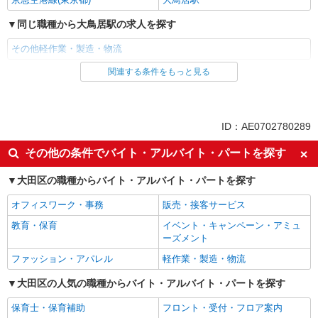
東京都大田区／最寄駅：流通センター駅、大森
同じ職種から大鳥居駅の求人を探す
（東京都）駅
その他軽作業・製造・物流
詳細を見る
キープ
関連する条件をもっと見る
同じ雇用形態から大鳥居駅の求人を探す
派遣社員
同じ特徴から大鳥居駅の求人を探す
ID：AE0702780289
未経験歓迎
高収入・高額
その他の条件でバイト・アルバイト・パートを探す
土日祝休み
上場企業・上場企業のグループ会
大田区の職種からバイト・アルバイト・パートを探す
社
社会保険あり
オフィスワーク・事務
販売・接客サービス
同じ職種から求人を探す
教育・保育
イベント・キャンペーン・アミュ
ーズメント
軽作業・製造・物流
ファッション・アパレル
軽作業・製造・物流
同じ特徴から求人を探す
大田区の人気の職種からバイト・アルバイト・パートを探す
未経験歓迎
土日祝休み
保育士・保育補助
フロント・受付・フロア案内