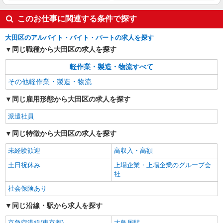
このお仕事に関連する条件で探す
詳細を見る
キープ
大田区のアルバイト・バイト・パートの求人を探す
派遣社員
同じ職種から大田区の求人を探す
パーソルテンプスタッフ株式会社 フィールドワーク東日本CC/26-
0443255
軽作業・製造・物流すべて
［ショールームでの機械の操作を担当］＋事務
その他軽作業・製造・物流
的な作業もあります！
時給1600円
同じ雇用形態から大田区の求人を探す
東京都大田区／最寄駅：池上駅、千鳥町駅
自転車通勤可能★
派遣社員
同じ特徴から大田区の求人を探す
詳細を見る
キープ
未経験歓迎
高収入・高額
派遣社員
土日祝休み
上場企業・上場企業のグループ会
パーソルテンプスタッフ株式会社 フィールドワーク東日本CC/26-
社
0501762
社会保険あり
［派遣スタッフ大勢活躍中♪］トレーディング
カードの発送作業！
同じ沿線・駅から求人を探す
時給1750円 月収例：294,000円（21日勤務の
場合）
京急空港線(東京都)
大鳥居駅