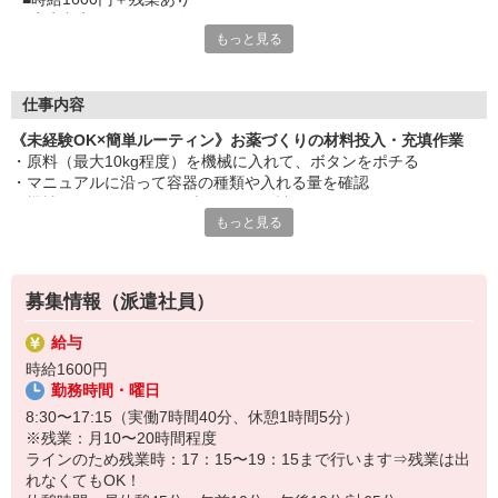
■安定収入をしっかり確保
もっと見る
■作業はシンプル
■覚えやすく未経験でも安心スタート
■清潔な医薬品工場
■空調完備で快適に働ける環境
仕事内容
《未経験OK×簡単ルーティン》お薬づくりの材料投入・充填作業
・原料（最大10kg程度）を機械に入れて、ボタンをポチる
・マニュアルに沿って容器の種類や入れる量を確認
・機械にセットしチューブやボトルに詰める
もっと見る
・段ボールやトレーなど、使う資材の補充や準備
☆作業はすべてマニュアルあり＆最初は教えてもらえるので安心で
す♪
募集情報（派遣社員）
給与
時給1600円
勤務時間・曜日
8:30〜17:15（実働7時間40分、休憩1時間5分）
※残業：月10〜20時間程度
ラインのため残業時：17：15〜19：15まで行います⇒残業は出
れなくてもOK！