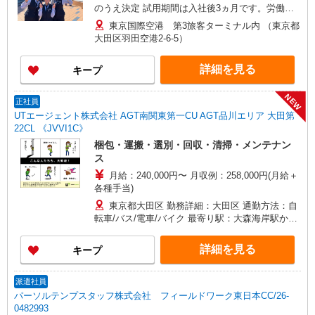
のうえ決定 試用期間は入社後3ヵ月です。労働条
件の変更はありません。
東京国際空港 第3旅客ターミナル内 （東京都
大田区羽田空港2-6-5）
詳細を見る
キープ
NEW
正社員
UTエージェント株式会社 AGT南関東第一CU AGT品川エリア 大田第
22CL 《JVVI1C》
梱包・運搬・選別・回収・清掃・メンテナン
ス
月給：240,000円〜 月収例：258,000円(月給＋
各種手当)
東京都大田区 勤務詳細：大田区 通勤方法：自
転車/バス/電車/バイク 最寄り駅：大森海岸駅から
バイク13分 ※都市バスが無くなる2交代の夜勤は
大森海岸駅と平和島への送迎が有ります
詳細を見る
キープ
派遣社員
パーソルテンプスタッフ株式会社 フィールドワーク東日本CC/26-
0482993