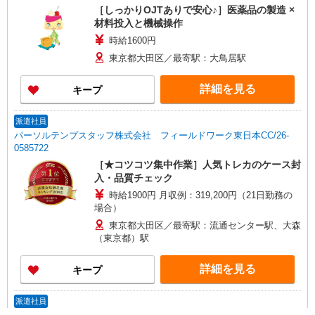
［しっかりOJTありで安心♪］医薬品の製造 ×
材料投入と機械操作
時給1600円
東京都大田区／最寄駅：大鳥居駅
詳細を見る
キープ
派遣社員
パーソルテンプスタッフ株式会社 フィールドワーク東日本CC/26-
0585722
［★コツコツ集中作業］人気トレカのケース封
入・品質チェック
時給1900円 月収例：319,200円（21日勤務の
場合）
東京都大田区／最寄駅：流通センター駅、大森
（東京都）駅
詳細を見る
キープ
派遣社員