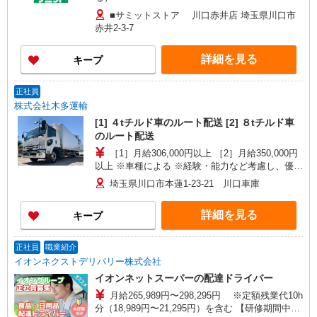
■サミットストア 川口赤井店 埼玉県川口市
赤井2-3-7
詳細を見る
キープ
正社員
株式会社木多運輸
[1] ４tチルド車のルート配送 [2] ８tチルド車
のルート配送
［1］月給306,000円以上 ［2］月給350,000円
以上 ※車種による ※経験・能力など考慮し、優遇
します。 ★勤務日数増やしたい場合はご相談くだ
埼玉県川口市本蓮1-23-21 川口車庫
さい（その分給与はUPします）
詳細を見る
キープ
正社員
職業紹介
イオンネクストデリバリー株式会社
イオンネットスーパーの配達ドライバー
月給265,989円〜298,295円 ※定額残業代10h
分（18,989円〜21,295円）を含む 【研修期間中／