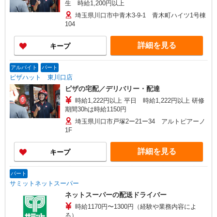
生 時給1,200円以上
埼玉県川口市中青木3-9-1 青木町ハイツ1号棟
104
詳細を見る
キープ
アルバイト
パート
ピザハット 東川口店
ピザの宅配／デリバリー・配達
時給1,222円以上 平日 時給1,222円以上 研修
期間30hは時給1150円
埼玉県川口市戸塚2ー21ー34 アルトピアーノ
1F
詳細を見る
キープ
パート
サミットネットスーパー
ネットスーパーの配送ドライバー
時給1170円〜1300円（経験や業務内容によ
る）