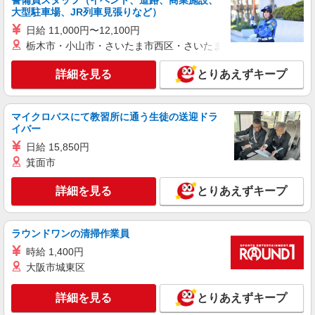
警備員スタッフ（イベント、道路、商業施設、
大型駐車場、JR列車見張りなど）
日給 11,000円〜12,100円
栃木市・小山市・さいたま市西区・さいたま市岩槻区・久喜市・
詳細を見る
とりあえずキープ
マイクロバスにて教習所に通う生徒の送迎ドラ
イバー
日給 15,850円
箕面市
詳細を見る
とりあえずキープ
ラウンドワンの清掃作業員
時給 1,400円
大阪市城東区
詳細を見る
とりあえずキープ