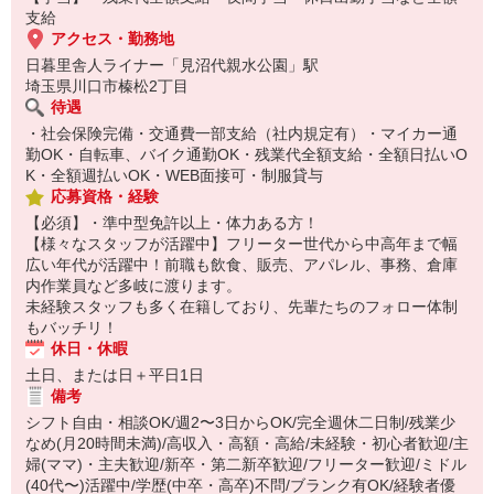
支給
アクセス・勤務地
日暮里舎人ライナー「見沼代親水公園」駅
埼玉県川口市榛松2丁目
待遇
・社会保険完備・交通費一部支給（社内規定有）・マイカー通
勤OK・自転車、バイク通勤OK・残業代全額支給・全額日払いO
K・全額週払いOK・WEB面接可・制服貸与
応募資格・経験
【必須】・準中型免許以上・体力ある方！
【様々なスタッフが活躍中】フリーター世代から中高年まで幅
広い年代が活躍中！前職も飲食、販売、アパレル、事務、倉庫
内作業員など多岐に渡ります。
未経験スタッフも多く在籍しており、先輩たちのフォロー体制
もバッチリ！
休日・休暇
土日、または日＋平日1日
備考
シフト自由・相談OK/週2〜3日からOK/完全週休二日制/残業少
なめ(月20時間未満)/高収入・高額・高給/未経験・初心者歓迎/主
婦(ママ)・主夫歓迎/新卒・第二新卒歓迎/フリーター歓迎/ミドル
(40代〜)活躍中/学歴(中卒・高卒)不問/ブランク有OK/経験者優