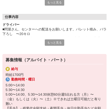
もっと見る
と稼げます
＿/＿/＿/＿/＿/＿/＿/＿/＿/＿/＿/＿/＿/＿/＿/＿/＿/＿/＿/ドライバ
ー案件に特化した派遣会社だから、あなたに合ったお仕事をご紹
介できます「とりあえず登録だけ…」でもOK！＿/＿/＿/＿/＿/＿/
仕事内容
＿/＿/＿/＿/＿/＿/＿/＿/＿/＿/＿/＿/＿/
ドライバー
■問屋さん、センターへの配送をお願いします。パレット積み、バラ
下ろし 〜20キロ
問屋さんへ配送が多いです。バラ下ろしの際、台車を使って棚入れ
もっと見る
までやってもらうこと多いです。
配送エリア：都内近辺、一部埼玉
【職場環境_年齢層】
募集情報（アルバイト・パート）
30代/40代/50代
給与
時給1700円
勤務時間・曜日
5:00〜14:00
5:30〜14:30
5:00〜14:00、5:30〜14:30休憩60分週5出れる方（月）〜
（金）もしくは（火）〜（土）※できれば土曜日可能だと有り
難い
【手当】・残業代全額支給・夜間手当・休日出勤手当など全額