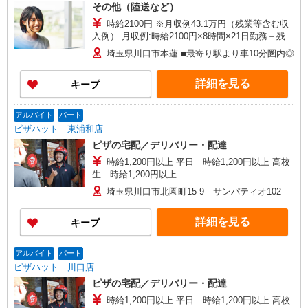
その他（陸送など）
時給2100円 ※月収例43.1万円（残業等含む収
入例） 月収例:時給2100円×8時間×21日勤務＋残業
月30時間の場合 ※交通費実費支給／当社規定あ
埼玉県川口市本蓮 ■最寄り駅より車10分圏内◎
り。
詳細を見る
キープ
アルバイト
パート
ピザハット 東浦和店
ピザの宅配／デリバリー・配達
時給1,200円以上 平日 時給1,200円以上 高校
生 時給1,200円以上
埼玉県川口市北園町15-9 サンパティオ102
詳細を見る
キープ
アルバイト
パート
ピザハット 川口店
ピザの宅配／デリバリー・配達
時給1,200円以上 平日 時給1,200円以上 高校