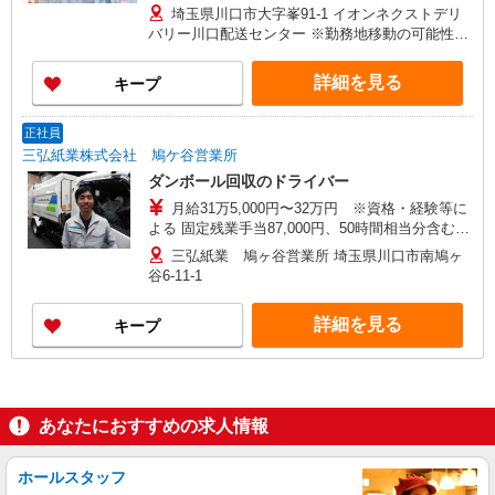
1〜2カ月を想定】 月給253,066円 ※定額残業代
埼玉県川口市大字峯91-1 イオンネクストデリ
10h分（18,066円）を含む 【研修終了〜本配属前
バリー川口配送センター ※勤務地移動の可能性は
／2〜3カ月を想定】 月給258,451円 ※定額残業
あり
代10h分（18,451円）を含む ※賞与：年２回 昨
詳細を見る
キープ
年度実績：1.8ヶ月分 ※交通費規定内支給
正社員
三弘紙業株式会社 鳩ケ谷営業所
ダンボール回収のドライバー
月給31万5,000円〜32万円 ※資格・経験等に
よる 固定残業手当87,000円、50時間相当分含む。
時間外手当は時間外労働の有無にかかわらず50時
三弘紙業 鳩ヶ谷営業所 埼玉県川口市南鳩ヶ
間相当分を支給。 50時間を超える時間外労働は追
谷6-11-1
加で支給 研修中／契約社員 給与は変わらず（研
修期間1〜2ヶ月）
詳細を見る
キープ
あなたにおすすめの求人情報
ホールスタッフ