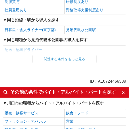
制服貸与
研修制度あり
社員登用あり
資格取得支援制度あり
同じ沿線・駅から求人を探す
日暮里・舎人ライナー(東京都)
見沼代親水公園駅
同じ職種から見沼代親水公園駅の求人を探す
配送・配達ドライバー
関連する条件をもっと見る
同じ雇用形態から見沼代親水公園駅の求人を探す
アルバイト
パート
同じ特徴から見沼代親水公園駅の求人を探す
ID：AE0724466389
履歴書不要
新卒・第二新卒歓迎
その他の条件でバイト・アルバイト・パートを探す
フリーター歓迎
ミドル（40代～）活躍中
川口市の職種からバイト・アルバイト・パートを探す
エルダー（50代～）活躍中
シニア（60代～）活躍中
販売・接客サービス
飲食・フード
高収入・高額
昇給あり
ファッション・アパレル
営業
日払い
週払い