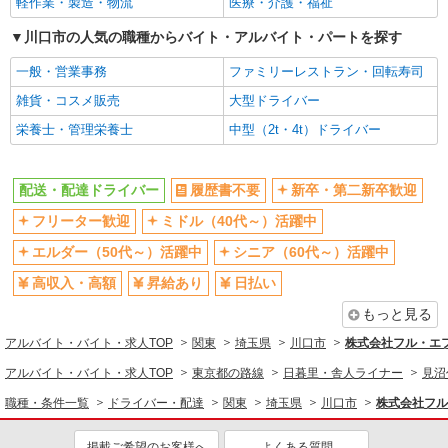
軽作業・製造・物流
医療・介護・福祉
時間固定シフト制
髭（ひげ）OK
ネイルOK
川口市の人気の職種からバイト・アルバイト・パートを探す
ピアスOK
禁煙・分煙
車通勤OK
一般・営業事務
ファミリーレストラン・回転寿司
バイク通勤OK
残業少なめ（月20h未満）
雑貨・コスメ販売
大型ドライバー
交通費支給
社会保険あり
栄養士・管理栄養士
中型（2t・4t）ドライバー
制服貸与
研修制度あり
社員登用あり
資格取得支援制度あり
配送・配達ドライバー
履歴書不要
新卒・第二新卒歓迎
同じ職種から求人を探す
フリーター歓迎
ミドル（40代～）活躍中
ドライバー・配達
エルダー（50代～）活躍中
シニア（60代～）活躍中
配送・配達ドライバー
高収入・高額
昇給あり
日払い
もっと見る
同じ特徴から求人を探す
アルバイト・バイト・求人TOP
関東
埼玉県
川口市
株式会社フル・エ
ミドル（40代～）活躍中
日払い
アルバイト・バイト・求人TOP
東京都の路線
日暮里・舎人ライナー
見沼
車通勤OK
交通費支給
職種・条件一覧
ドライバー・配達
関東
埼玉県
川口市
株式会社フル
社会保険あり
社員登用あり
掲載ご希望のお客様へ
よくある質問