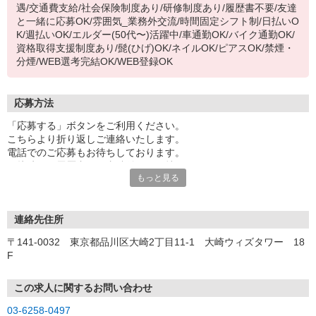
遇/交通費支給/社会保険制度あり/研修制度あり/履歴書不要/友達
と一緒に応募OK/雰囲気_業務外交流/時間固定シフト制/日払いO
K/週払いOK/エルダー(50代〜)活躍中/車通勤OK/バイク通勤OK/
資格取得支援制度あり/髭(ひげ)OK/ネイルOK/ピアスOK/禁煙・
分煙/WEB選考完結OK/WEB登録OK
応募方法
「応募する」ボタンをご利用ください。
こちらより折り返しご連絡いたします。
電話でのご応募もお待ちしております。
面接時には履歴書（写真貼付）をお持ちください。
もっと見る
連絡先住所
〒141-0032 東京都品川区大崎2丁目11-1 大崎ウィズタワー 18
F
この求人に関するお問い合わせ
03-6258-0497