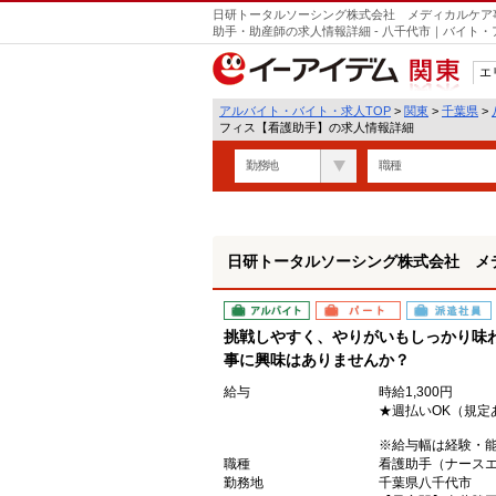
日研トータルソーシング株式会社 メディカルケア
助手・助産師の求人情報詳細 - 八千代市｜バイト
エ
関東
アルバイト・バイト・求人TOP
>
関東
>
千葉県
>
フィス【看護助手】の求人情報詳細
勤務地
職種
日研トータルソーシング株式会社 メ
アルバイト
パート
派遣社員
挑戦しやすく、やりがいもしっかり味
事に興味はありませんか？
給与
時給1,300円
★週払いOK（規定
※給与幅は経験・
職種
看護助手（ナース
勤務地
千葉県八千代市