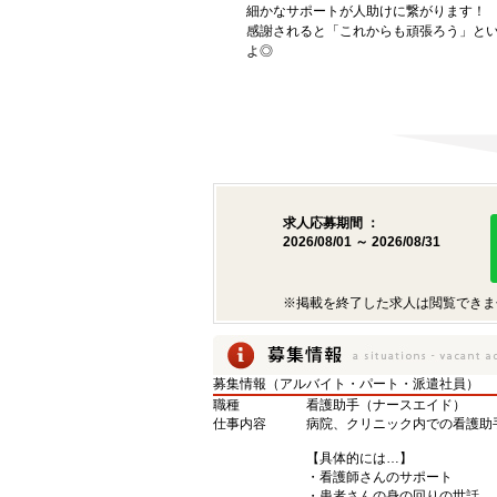
細かなサポートが人助けに繋がります！
感謝されると「これからも頑張ろう」と
よ◎
求人応募期間 ：
2026/08/01 ～ 2026/08/31
※掲載を終了した求人は閲覧できま
募集情報（アルバイト・パート・派遣社員）
職種
看護助手（ナースエイド）
仕事内容
病院、クリニック内での看護助
【具体的には…】
・看護師さんのサポート
・患者さんの身の回りの世話