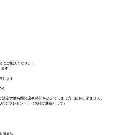
軽にご相談ください！
ります！
遇します
OK
て法定労働時間の週40時間を超えてしまう方は応募出来ません。
000円分プレゼント！（来社交通費として）
利用可能