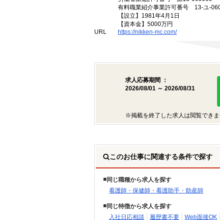
有料職業紹介事業許可番号 13-ユ-060
【設立】1981年4月1日
【資本金】5000万円
URL
https://nikken-mc.com/
求人応募期間 ：
2026/08/01 ～ 2026/08/31
※掲載を終了した求人は閲覧できま
このお仕事に関連する条件で探す
同じ職種から求人を探す
看護師・保健師・看護助手・助産師
同じ特徴から求人を探す
入社日応相談
履歴書不要
Web面接OK