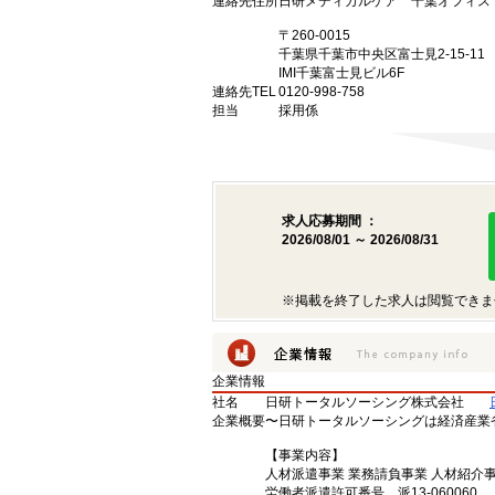
連絡先住所
日研メディカルケア 千葉オフィス
〒260-0015
千葉県千葉市中央区富士見2-15-11
IMI千葉富士見ビル6F
連絡先TEL
0120-998-758
担当
採用係
求人応募期間 ：
2026/08/01 ～ 2026/08/31
※掲載を終了した求人は閲覧できま
企業情報
社名
日研トータルソーシング株式会社
企業概要
〜日研トータルソーシングは経済産業
【事業内容】
人材派遣事業 業務請負事業 人材紹介
労働者派遣許可番号 派13-060060