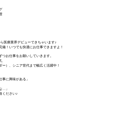
グ
理
から医療業界デビューできちゃいます♪
完備！いつでも快適にお仕事できますよ！
ずつお仕事をお願いしていきます。
代、
ダー）、シニア世代まで幅広く活躍中！
仕事に興味がある」
な…」
絡ください♪