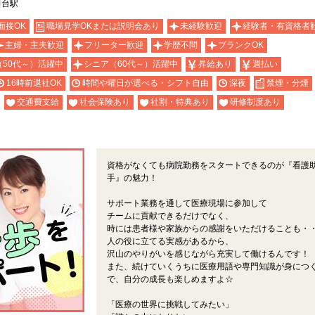
田台駅
面接OK
職場見学OKまたは説明会あり
未経験歓迎
経験者・有資格者
主婦・主夫歓迎
フリーター歓迎
学歴不問
ブランクOK
（50代～）活躍中
シニア（60代～）活躍中
昇給あり
週払い
16時前退社OK
時間や曜日が選べる・シフト自由
深夜
禁煙・分煙
交通費支給
社会保険あり
社割・特典あり
研修制度あり
資格がなくても病院勤務をスタートできるのが『看護
手』の魅力！
サポート業務を通して医療現場に参加して
チームに貢献できるだけでなく、
時には患者様や家族からの感謝をいただけることも・
人の役に立てる実感があるから、
沢山のやりがいを感じながら充実して働けるんです！
また、続けていくうちに医療用語や専門知識が身につ
で、自分の成長も楽しめますよ☆
「医療の世界に挑戦してみたい」