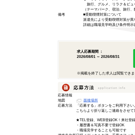
旅行、グルメ、リラク＆ビュ
（テーマパーク、宿泊、旅行、
備考
■受動喫煙対策について
派遣先により受動喫煙対策が異
詳細は職場見学時及び条件明示
求人応募期間 ：
2026/08/01 ～ 2026/08/31
※掲載を終了した求人は閲覧できま
応募情報
地図
面接場所
応募方法
「応募する」ボタンをご利用下さい
こちらより折り返しご連絡をさせて
★TEL登録、WEB登録OK！来社登
・履歴書＆写真不要で登録OK
・職場見学することも可能です