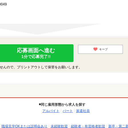
049
応募画面へ進む
キープ
1分で応募完了!!
せんので、プリントアウトして保管をお願いします。
同じ雇用形態から求人を探す
アルバイト
パート
派遣社員
職場見学OKまたは説明会あり
未経験歓迎
経験者・有資格者歓迎
新卒・第二