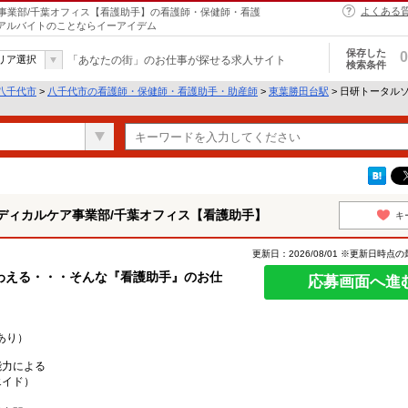
よくある
事業部/千葉オフィス【看護助手】の看護師・保健師・看護
・アルバイトのことならイーアイデム
保存した
0
リア選択
「あなたの街」のお仕事が探せる求人サイト
検索条件
八千代市
>
八千代市の看護師・保健師・看護助手・助産師
>
東葉勝田台駅
> 日研トータル
ディカルケア事業部/千葉オフィス【看護助手】
キ
更新日：2026/08/01 ※更新日時点
わえる・・・そんな『看護助手』のお仕
応募画面へ進
あり）
能力による
エイド）