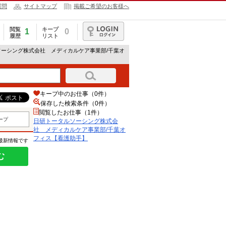
質問
サイトマップ
掲載ご希望のお客様へ
閲覧
キープ
1
0
履歴
リスト
ログイン
ソーシング株式会社 メディカルケア事業部/千葉オ
キープ中のお仕事（0件）
保存した検索条件（
0
件）
閲覧したお仕事（1件）
ープ
日研トータルソーシング株式会
社 メディカルケア事業部/千葉オ
フィス【看護助手】
の最新情報です
む