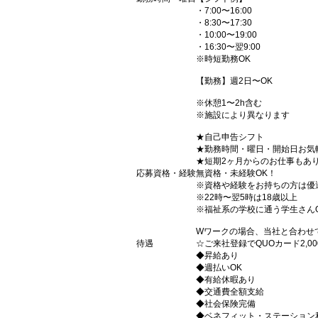
・7:00〜16:00
・8:30〜17:30
・10:00〜19:00
・16:30〜翌9:00
※時短勤務OK
【勤務】週2日〜OK
※休憩1〜2h含む
※施設により異なります
★自己申告シフト
★勤務時間・曜日・開始日お気
★短期2ヶ月からのお仕事もあ
応募資格・経験
無資格・未経験OK！
※資格や経験をお持ちの方は優
※22時〜翌5時は18歳以上
※福祉系の学校に通う学生さん
Wワークの場合、当社と合わせ
待遇
☆ご来社登録でQUOカード2,
◆昇給あり
◆週払いOK
◆有給休暇あり
◆交通費全額支給
◆社会保険完備
◆ベネフィット・ステーション