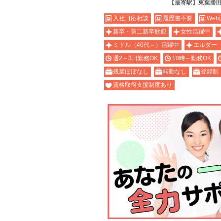
【最寄駅】東葉勝
入社日応相談
履歴書不要
Web
新卒・第二新卒歓迎
女性活躍中
ミドル（40代～）活躍中
エルダー
週2～3日勤務OK
10時～勤務OK
残業ほぼなし
転勤なし
登録制
資格取得支援制度あり