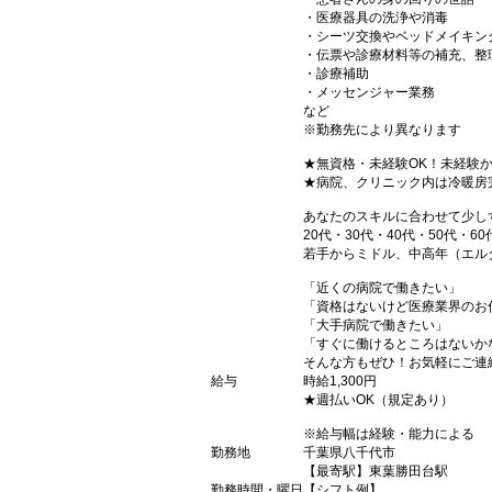
・医療器具の洗浄や消毒
・シーツ交換やベッドメイキン
・伝票や診療材料等の補充、整
・診療補助
・メッセンジャー業務
など
※勤務先により異なります
★無資格・未経験OK！未経験
★病院、クリニック内は冷暖房
あなたのスキルに合わせて少し
20代・30代・40代・50代・60
若手からミドル、中高年（エル
「近くの病院で働きたい」
「資格はないけど医療業界のお
「大手病院で働きたい」
「すぐに働けるところはないか
そんな方もぜひ！お気軽にご連
給与
時給1,300円
★週払いOK（規定あり）
※給与幅は経験・能力による
勤務地
千葉県八千代市
【最寄駅】東葉勝田台駅
勤務時間・曜日
【シフト例】