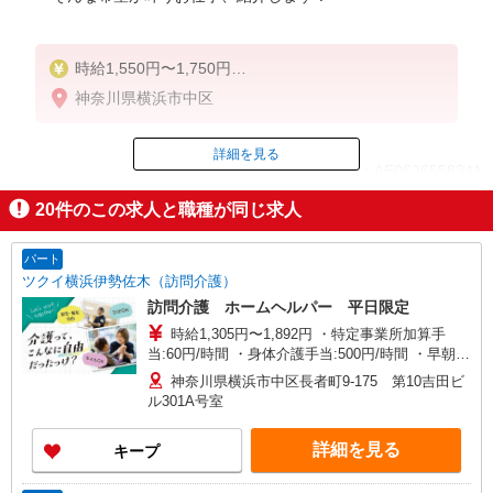
時給1,550円〜1,750円
神奈川県横浜市中区
◆無資格・経験者：時給1,550円〜
◆初任者研修・未経験：時給1,550円〜
◆初任者研修・経験者：時給1,650円〜
詳細を見る
ID：AE0626558341
◆介護福祉士：時給1,750円〜
20
件のこの求人と職種が同じ求人
※経験者は3ヶ月以上
掲載期間終了
※給与幅は経験・能力による
パート
★週払いOK（規定あり）
ツクイ横浜伊勢佐木（訪問介護）
訪問介護 ホームヘルパー 平日限定
時給1,305円〜1,892円 ・特定事業所加算手
当:60円/時間 ・身体介護手当:500円/時間 ・早朝夜
間深夜手当:300円/時間 （18:00〜翌07:59の時間
神奈川県横浜市中区長者町9-175 第10吉田ビ
帯） ・ICT手当:2,000円/月 ・深夜割増は別途支給
ル301A号室
・ケア→ケアの移動時間も賃金（時給）を支給 ※
給与幅は資格・経験等による
詳細を見る
キープ