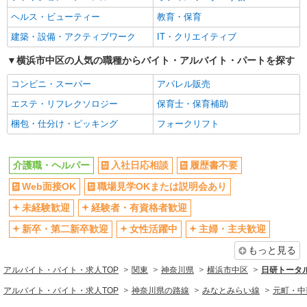
Web面接OK
職場見学OKまたは説明会あり
時給1550円〜2312円 ＜交通費全支給(ガソリ
ヘルス・ビューティー
教育・保育
ン代含む)＞
未経験歓迎
経験者・有資格者歓迎
建築・設備・アクティブワーク
IT・クリエイティブ
横浜市中区本牧三之谷
新卒・第二新卒歓迎
女性活躍中
横浜市中区の人気の職種からバイト・アルバイト・パートを探す
主婦・主夫歓迎
フリーター歓迎
詳細を見る
キープ
コンビニ・スーパー
アパレル販売
学歴不問
ブランクOK
エステ・リフレクソロジー
保育士・保育補助
派遣社員
ミドル（40代～）活躍中
エルダー（50代～）活躍中
株式会社kotrio /●YK-H-1901630
梱包・仕分け・ピッキング
フォークリフト
シニア（60代～）活躍中
昇給あり
根岸駅＠有料老人ホーム◎上質な支援、納得の
週払い
週2～3日勤務OK
報酬、充実研修♪
介護職・ヘルパー
時給1450円〜2187円 ＜日払い有/週払い有/交
入社日応相談
履歴書不要
10時～勤務OK
16時前退社OK
通費全支給(ガソリン代含む)＞
時間や曜日が選べる・シフト自由
Web面接OK
職場見学OKまたは説明会あり
深夜
横浜市中区≪最寄駅：根岸駅≫
禁煙・分煙
残業ほぼなし
未経験歓迎
経験者・有資格者歓迎
詳細を見る
キープ
転勤なし
登録制
新卒・第二新卒歓迎
女性活躍中
主婦・主夫歓迎
交通費支給
社会保険あり
もっと見る
派遣社員
社割・特典あり
研修制度あり
株式会社kotrio /●YK-H-1902265
アルバイト・バイト・求人TOP
関東
神奈川県
横浜市中区
日研トータ
資格取得支援制度あり
＜山手＞サ高住スタッフ＊教育体制充実◎30
高収入・高額
アルバイト・バイト・求人TOP
神奈川県の路線
みなとみらい線
元町・中
代・40代活躍中