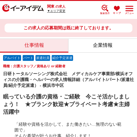
関東
の求人
▼エリア変更
この求人の応募期間は既に終了しております。
仕事情報
企業情報
アルバイト
パート
派遣社員
紹介予定派遣
職種：介護スタッフ／資格あり or 経験者
日研トータルソーシング株式会社 メディカルケア事業部/横浜オフ
ィスの介護職・ヘルパーの求人情報詳細（アルバイト/パート/派遣社
員/紹介予定派遣） - 横浜市中区
眠っている介護の資格・ご経験 今こそ活かしまし
ょう！ ★ブランク歓迎★プライベート考慮★主婦
活躍中
「経験や資格を活かして、また働きたい…無理のない範
囲で」
そんな希望が叶うお仕事、紹介します！