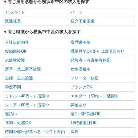
同じ雇用形態から横浜市中区の求人を探す
時給1,405円〜1,992円 ・特定事業所加算手
当:60円/時間 ・身体介護手当:500円/時間 ・早朝夜
アルバイト
パート
間深夜手当:300円/時間 （18:00〜翌07:59の時間
神奈川県横浜市中区根岸町2-85-5 ハートビー
派遣社員
紹介予定派遣
帯） ・ICT手当:2,000円/月 ・深夜割増は別途支給
トベース横濱根岸
・ケア→ケアの移動時間も賃金（時給）を支給 ・
同じ特徴から横浜市中区の求人を探す
土日祝日手当:100円/時間含む ※給与幅は資格・経
詳細を見る
キープ
験等による
入社日応相談
履歴書不要
Web面接OK
職場見学OKまたは説明会あり
派遣社員
株式会社kotrio /●YK-H-1953944
未経験歓迎
経験者・有資格者歓迎
根岸駅｜シニア向けマンションでの生活サポー
新卒・第二新卒歓迎
女性活躍中
ト・フロアの巡回
主婦・主夫歓迎
フリーター歓迎
時給1600円〜2250円 ＜日払い有/週払い有/交
通費全支給(ガソリン代含む)＞
学歴不問
ブランクOK
横浜市中区≪最寄駅：根岸駅≫
ミドル（40代～）活躍中
エルダー（50代～）活躍中
シニア（60代～）活躍中
昇給あり
詳細を見る
キープ
週払い
週2～3日勤務OK
派遣社員
10時～勤務OK
16時前退社OK
株式会社kotrio /●YK-H-1560121
時間や曜日が選べる・シフト自由
深夜
《レア求人》山手駅｜1回24,375円〜。穴場の