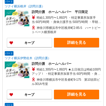
パート
ツクイ横浜根岸（訪問介護）
訪問介護 ホームヘルパー 平日限定
時給1,305円〜1,892円 ・特定事業所加算手
当:60円/時間 ・身体介護手当:500円/時間 ・早朝夜
間深夜手当:300円/時間 （18:00〜翌07:59の時間
神奈川県横浜市中区根岸町2-85-5 ハートビー
帯） ・ICT手当:2,000円/月 ・深夜割増は別途支給
トベース横濱根岸
・ケア→ケアの移動時間も賃金（時給）を支給 ※
給与幅は資格・経験等による
詳細を見る
キープ
パート
ツクイ横浜伊勢佐木（訪問介護）
訪問介護 ホームヘルパー
時給1,305円〜1,892円 ★土日祝日は時給100円
アップ！ ・特定事業所加算手当:60円/時間 ・身体
介護手当:500円/時間 ・早朝夜間深夜手当:300円/
神奈川県横浜市中区長者町9-175 第10吉田ビ
時間 （18:00〜翌07:59の時間帯） ・ICT手
ル301A号室
当:2,000円/月 ・深夜割増は別途支給 ・ケア→ケ
アの移動時間も賃金（時給）を支給 ※給与幅は資
詳細を見る
キープ
格・経験等による
パート