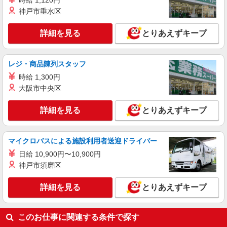
時給 1,120円
株式会社kotrio /●YK-S-2022091
神戸市垂水区
≪山手駅≫定着率高い人気のデイサービススタ
ッフ★残業少なめ
詳細を見る
とりあえずキープ
【正社員】月給240,000〜400,000円 ・基本
給：200,000円〜220,000円 ・資格手当：10,000〜
30,000円 ・役職手当：10,000〜70,000円 ・処遇改
横浜市中区本牧三之谷
レジ・商品陳列スタッフ
善手当：20,000〜60,000円（勤続年数、保有資格
により変動） ・固定残業手当：20,000円（10時
時給 1,300円
詳細を見る
キープ
間） ※固定残業時間を超過する場合には超過勤務
大阪市中央区
手当として別途支給 下記資格をお持ちの方歓迎 ・
認知症介護基礎研修 ・初任者研修 ・実務者研修
派遣社員
詳細を見る
とりあえずキープ
・介護福祉士 など
株式会社kotrio /●YK-H-2067650
向かう先は笑顔の待つ場所！デイサービスのサ
ポート＆送迎STAFF
マイクロバスによる施設利用者送迎ドライバー
時給1600円〜2250円 ＜日払い有/週払い有/交
日給 10,900円〜10,900円
通費全支給(ガソリン代含む)＞
神戸市須磨区
横浜市中区≪最寄駅：根岸駅≫
詳細を見る
とりあえずキープ
詳細を見る
キープ
このお仕事に関連する条件で探す