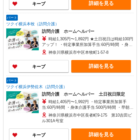
詳細を見る
キープ
パート
ツクイ横浜本牧（訪問介護）
訪問介護 ホームヘルパー
時給1,305円〜1,892円 ★土日祝日は時給100円
アップ！ ・特定事業所加算手当:60円/時間 ・身体
介護手当:500円/時間 ・早朝夜間深夜手当:300円/
神奈川県横浜市中区本牧町1-57-8
時間 （18:00〜翌07:59の時間帯） ・ICT手
当:2,000円/月 ・深夜割増は別途支給 ・ケア→ケ
詳細を見る
キープ
アの移動時間も賃金（時給）を支給 ※給与幅は資
格・経験等による
パート
ツクイ横浜伊勢佐木（訪問介護）
訪問介護 ホームヘルパー 土日祝日限定
時給1,405円〜1,992円 ・特定事業所加算手
当:60円/時間 ・身体介護手当:500円/時間 ・早朝夜
間深夜手当:300円/時間 （18:00〜翌07:59の時間
神奈川県横浜市中区長者町9-175 第10吉田ビ
帯） ・ICT手当:2,000円/月 ・深夜割増は別途支給
ル301A号室
・ケア→ケアの移動時間も賃金（時給）を支給 ・
土日祝日手当:100円/時間含む ※給与幅は資格・経
詳細を見る
キープ
験等による