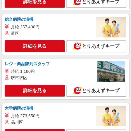
詳細を見る
とりあえずキープ
派遣社員
株式会社kotrio /●YK-H-1560121
《レア求人》山手駅｜1回24,375円〜。穴場の
総合病院の清掃
夜勤専従！週2OK
月給 257,400円
時給1600円〜2250円 ＋交通費全額支給（ガソ
港区
リン代含む）■日払い/週払いOK！
横浜市中区本牧町｜山手駅
詳細を見る
とりあえずキープ
詳細を見る
キープ
レジ・商品陳列スタッフ
派遣社員
時給 1,180円
株式会社kotrio /●YK-H-1955326
堺市堺区
関内駅｜日払いOK！日収1.2万円超え×サ高住
スタッフ！
詳細を見る
とりあえずキープ
時給1600円〜2250円 ＜日払い有/週払い有/交
通費全支給(ガソリン代含む)＞
横浜市中区【最寄り駅：関内駅】
大学病院の清掃
月給 273,650円
詳細を見る
キープ
品川区