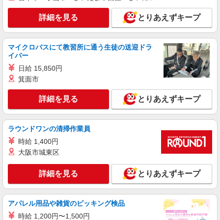
派遣社員
株式会社kotrio /●YK-H-1956981
詳細を見る
とりあえずキープ
根岸駅★シフト柔軟で長く働きやすいシニア向
けマンション
時給1600円〜2250円 ＜日払い有/週払い有/交
マイクロバスにて教習所に通う生徒の送迎ドラ
通費全支給(ガソリン代含む)＞
イバー
横浜市中区≪最寄駅：根岸駅≫
日給 15,850円
箕面市
詳細を見る
キープ
詳細を見る
とりあえずキープ
派遣社員
株式会社kotrio /●YK-H-1953644
ラウンドワンの清掃作業員
山手駅▼綺麗なサ高住で生活ケア▼清掃やフロ
アの巡回など
時給 1,400円
大阪市城東区
時給1600円〜2250円 ＜日払い有/週払い有/交
通費全支給(ガソリン代含む)＞
詳細を見る
横浜市中区本牧町｜山手駅
とりあえずキープ
詳細を見る
キープ
アパレル用品や雑貨のピッキング検品
時給 1,200円〜1,500円
派遣社員