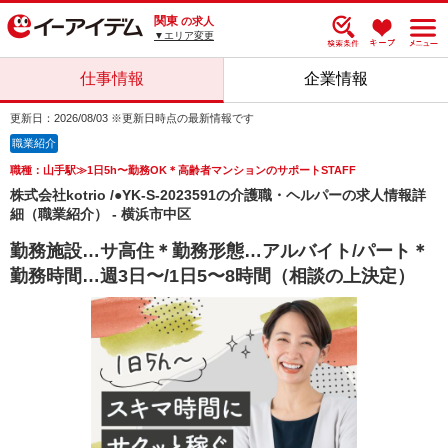
関東
の求人
▼エリア変更
仕事情報
企業情報
更新日：2026/08/03 ※更新日時点の最新情報です
職業紹介
職種：山手駅≫1日5h〜勤務OK＊高齢者マンションのサポートSTAFF
株式会社kotrio /●YK-S-2023591の介護職・ヘルパーの求人情報詳
細（職業紹介） - 横浜市中区
勤務施設…サ高住＊勤務形態…アルバイト/パート＊
勤務時間…週3日〜/1日5〜8時間（相談の上決定）