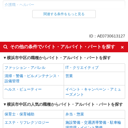
介護職・ヘルパー
関連する条件をもっと見る
同じ雇用形態から石川町駅の求人を探す
職業紹介
同じ特徴から石川町駅の求人を探す
ID：AE0730613127
入社日応相談
未経験歓迎
その他の条件でバイト・アルバイト・パートを探す
経験者・有資格者歓迎
新卒・第二新卒歓迎
横浜市中区の職種からバイト・アルバイト・パートを探す
女性活躍中
主婦・主夫歓迎
ファッション・アパレル
IT・クリエイティブ
フリーター歓迎
学歴不問
清掃・警備・ビルメンテナンス・
営業
ブランクOK
ミドル（40代～）活躍中
設備管理
エルダー（50代～）活躍中
シニア（60代～）活躍中
ヘルス・ビューティー
イベント・キャンペーン・アミュ
高収入・高額
ボーナス・賞与あり
ーズメント
昇給あり
完全週休2日制
横浜市中区の人気の職種からバイト・アルバイト・パートを探す
フルタイム歓迎
禁煙・分煙
保育士・保育補助
弁当・惣菜
駅直結・駅チカ
車通勤OK
エステ・リフレクソロジー
施設警備・交通誘導警備・駐車輪
バイク通勤OK
自転車通勤OK
場管理・イベント警備