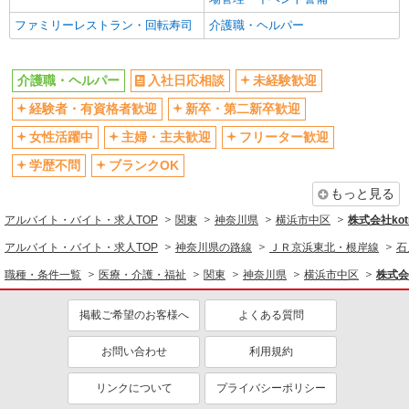
残業少なめ（月20h未満）
交通費支給
ファミリーレストラン・回転寿司
介護職・ヘルパー
社会保険あり
産休・育休取得実績あり
退職金・財形貯蓄制度あり
各種手当（家族・役職・インセン
介護職・ヘルパー
入社日応相談
未経験歓迎
ティブなど）あり
経験者・有資格者歓迎
新卒・第二新卒歓迎
制服貸与
研修制度あり
女性活躍中
主婦・主夫歓迎
フリーター歓迎
資格取得支援制度あり
学歴不問
ブランクOK
同じ職種から求人を探す
もっと見る
医療・介護・福祉
アルバイト・バイト・求人TOP
関東
神奈川県
横浜市中区
株式会社kotr
介護職・ヘルパー
アルバイト・バイト・求人TOP
神奈川県の路線
ＪＲ京浜東北・根岸線
石
同じ特徴から求人を探す
職種・条件一覧
医療・介護・福祉
関東
神奈川県
横浜市中区
株式会社
未経験歓迎
ミドル（40代～）活躍中
掲載ご希望のお客様へ
よくある質問
ボーナス・賞与あり
車通勤OK
お問い合わせ
利用規約
交通費支給
社会保険あり
産休・育休取得実績あり
リンクについて
プライバシーポリシー