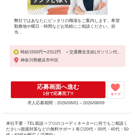
弊社ではあなたにピッタリの職場をご案内します。希望
勤務地や曜日・時間などお気軽にご相談ください。担
当...
時給1550円〜2312円 ＜交通費全支給(ガソリン代含
む)＞
神奈川県横浜市中区
応募画面へ進む
1分で応募完了!!
キープ
求人応募期間：2026/08/01～2026/08/09
来社不要・TEL面談⇒プロのコーディネーターに何でもご相談く
ださい♪面接対策などの無料サポート有◎20代・30代・40代・50
代・60代が幅広く活躍中♪