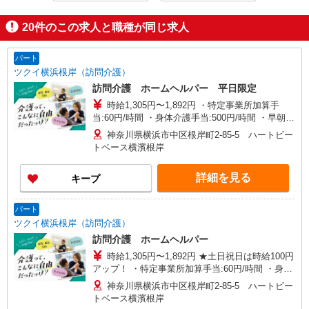
20
件のこの求人と職種が同じ求人
パート
ツクイ横浜根岸（訪問介護）
訪問介護 ホームヘルパー 平日限定
時給1,305円〜1,892円 ・特定事業所加算手
当:60円/時間 ・身体介護手当:500円/時間 ・早朝夜
間深夜手当:300円/時間 （18:00〜翌07:59の時間
神奈川県横浜市中区根岸町2-85-5 ハートビー
帯） ・ICT手当:2,000円/月 ・深夜割増は別途支給
トベース横濱根岸
・ケア→ケアの移動時間も賃金（時給）を支給 ※
給与幅は資格・経験等による
詳細を見る
キープ
パート
ツクイ横浜根岸（訪問介護）
訪問介護 ホームヘルパー
時給1,305円〜1,892円 ★土日祝日は時給100円
アップ！ ・特定事業所加算手当:60円/時間 ・身体
介護手当:500円/時間 ・早朝夜間深夜手当:300円/
神奈川県横浜市中区根岸町2-85-5 ハートビー
時間 （18:00〜翌07:59の時間帯） ・ICT手
トベース横濱根岸
当:2,000円/月 ・深夜割増は別途支給 ・ケア→ケ