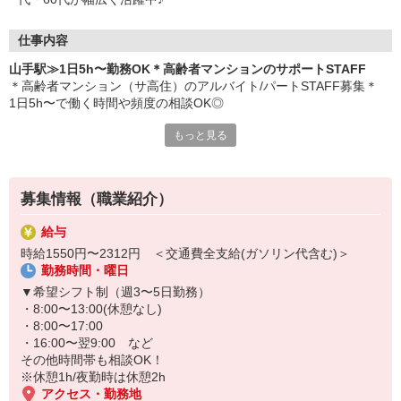
仕事内容
山手駅≫1日5h〜勤務OK＊高齢者マンションのサポートSTAFF
＊高齢者マンション（サ高住）のアルバイト/パートSTAFF募集＊
1日5h〜で働く時間や頻度の相談OK◎
もっと見る
具体的な業務内容
・入居者さんのお部屋の見回り
・買い物代行
・施設内の環境整備
募集情報（職業紹介）
・必要に応じた生活介助 など
給与
入居している高齢者のほとんどは健康で元気な方々です！
時給1550円〜2312円 ＜交通費全支給(ガソリン代含む)＞
がっつり介護ではなく、快適な生活を送っていただくためのサポー
勤務時間・曜日
ト業務がメイン♪
▼希望シフト制（週3〜5日勤務）
履歴書などの必要書類がそろっていなくても大丈夫です◎
・8:00〜13:00(休憩なし)
専属コーディネーターと一緒に作成しましょう★
・8:00〜17:00
・16:00〜翌9:00 など
その他時間帯も相談OK！
※休憩1h/夜勤時は休憩2h
アクセス・勤務地