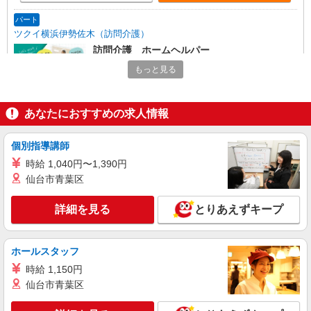
パート
ツクイ横浜伊勢佐木（訪問介護）
訪問介護 ホームヘルパー
時給1,305円〜1,892円 ★土日祝日は時給100円
もっと見る
アップ！ ・特定事業所加算手当:60円/時間 ・身体
介護手当:500円/時間 ・早朝夜間深夜手当:300円/
神奈川県横浜市中区長者町9-175 第10吉田ビ
時間 （18:00〜翌07:59の時間帯） ・ICT手
ル301A号室
あなたにおすすめの求人情報
当:2,000円/月 ・深夜割増は別途支給 ・ケア→ケ
アの移動時間も賃金（時給）を支給 ※給与幅は資
詳細を見る
キープ
格・経験等による
個別指導講師
時給 1,040円〜1,390円
パート
仙台市青葉区
ツクイ横浜根岸（訪問介護）
訪問介護 ホームヘルパー 土日祝日限定
詳細を見る
とりあえずキープ
時給1,405円〜1,992円 ・特定事業所加算手
当:60円/時間 ・身体介護手当:500円/時間 ・早朝夜
間深夜手当:300円/時間 （18:00〜翌07:59の時間
神奈川県横浜市中区根岸町2-85-5 ハートビー
ホールスタッフ
帯） ・ICT手当:2,000円/月 ・深夜割増は別途支給
トベース横濱根岸
時給 1,150円
・ケア→ケアの移動時間も賃金（時給）を支給 ・
土日祝日手当:100円/時間含む ※給与幅は資格・経
仙台市青葉区
詳細を見る
キープ
験等による