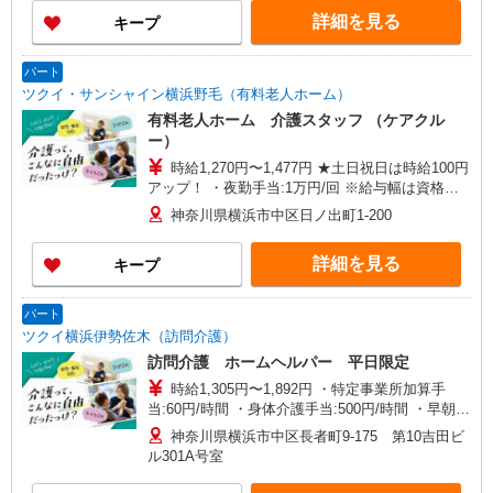
詳細を見る
キープ
パート
ツクイ・サンシャイン横浜野毛（有料老人ホーム）
有料老人ホーム 介護スタッフ （ケアクル
ー）
時給1,270円〜1,477円 ★土日祝日は時給100円
アップ！ ・夜勤手当:1万円/回 ※給与幅は資格・
経験等による
神奈川県横浜市中区日ノ出町1-200
詳細を見る
キープ
パート
ツクイ横浜伊勢佐木（訪問介護）
訪問介護 ホームヘルパー 平日限定
時給1,305円〜1,892円 ・特定事業所加算手
当:60円/時間 ・身体介護手当:500円/時間 ・早朝夜
間深夜手当:300円/時間 （18:00〜翌07:59の時間
神奈川県横浜市中区長者町9-175 第10吉田ビ
帯） ・ICT手当:2,000円/月 ・深夜割増は別途支給
ル301A号室
・ケア→ケアの移動時間も賃金（時給）を支給 ※
給与幅は資格・経験等による