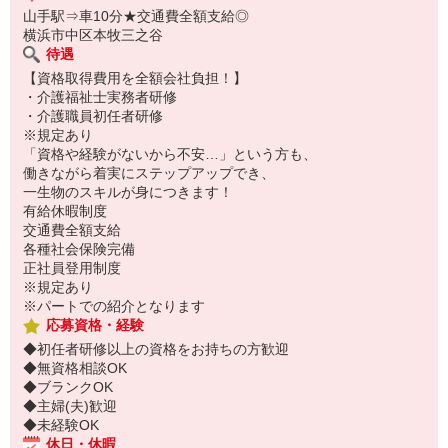
山手駅⇒車10分★交通費全額支給◎
横浜市中区本牧三之谷
待遇
【資格取得費用を全額会社負担！】
・介護福祉士実務者研修
・介護職員初任者研修
※規定あり
「資格や経験がないから不安…」という方も、
働きながら着実にステップアップでき、
一生物のスキルが身につきます！
有給休暇制度
交通費全額支給
各種社会保険完備
正社員登用制度
※規定あり
※パートでの紹介となります
応募資格・経験
◆初任者研修以上の資格をお持ちの方歓迎
◆無資格相談OK
◆ブランクOK
◆主婦(夫)歓迎
◆未経験OK
休日・休暇