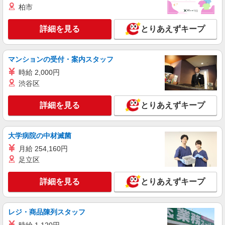
柏市
株式会社kotrio /●YK-H-1538586
日ノ出町駅のシニアマンション▼フロアの巡回
詳細を見る
や安否確認など
とりあえずキープ
時給1600円〜2250円 ◆日払い/週払いOK/交
通費全支給（ガソリン代含む）◆
マンションの受付・案内スタッフ
横浜市中区 【最寄駅：日ノ出町】
時給 2,000円
渋谷区
詳細を見る
キープ
詳細を見る
とりあえずキープ
派遣社員
株式会社kotrio /●YK-H-1558294
≪山手駅≫高収入＆負担少！高級シニアマンシ
大学病院の中材滅菌
ョンの支援STAFF
月給 254,160円
時給1600円〜2250円 ＜日払い有/週払い有/交
足立区
通費全支給(ガソリン代含む)＞
中区【最寄り駅：山手駅すぐ】
詳細を見る
とりあえずキープ
詳細を見る
キープ
レジ・商品陳列スタッフ
職業紹介