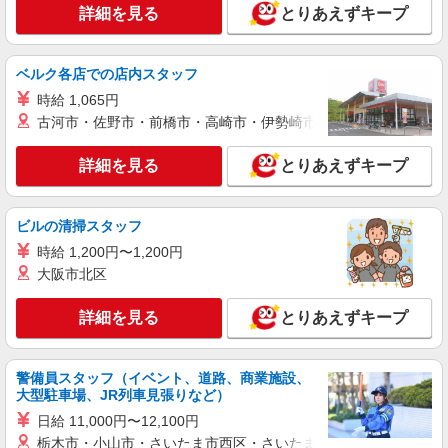
派遣社員
詳細を見る
とりあえずキープ
株式会社kotrio /●YK-H-1957121
関内駅★シフト柔軟で長く働きやすいシニア向
けマンション
ベルク各店での店内スタッフ
時給1600円〜2250円 ＜日払い有/週払い有/交
時給 1,065円
通費全支給(ガソリン代含む)＞
古河市・佐野市・前橋市・高崎市・伊勢崎市・太田市・館林市・
横浜市中区【最寄り駅：関内駅】
詳細を見る
とりあえずキープ
詳細を見る
キープ
ビルの清掃スタッフ
派遣社員
株式会社kotrio /●YK-H-1902262
時給 1,200円〜1,200円
大阪市北区
＜根岸＞サ高住スタッフ＊教育体制充実◎30
代・40代活躍中
詳細を見る
とりあえずキープ
時給1450円〜1937円 ＜日払い有/週払い有/交
通費全支給(ガソリン代含む)＞
横浜市中区≪最寄駅：根岸駅≫
警備員スタッフ（イベント、道路、商業施設、
大型駐車場、JR列車見張りなど）
詳細を見る
キープ
日給 11,000円〜12,100円
栃木市・小山市・さいたま市西区・さいたま市岩槻区・久喜市・