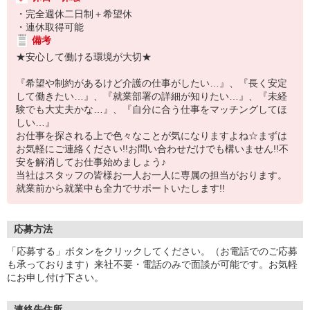
・完全週休二日制＋希望休
・連休取得可能
備考
★安心して働ける環境が大切★
『希望や制約があるけど介護の仕事がしたい…』、『長く安定
して働きたい…』、『就業部署の詳細が知りたい…』、『未経
験でも大丈夫かな…』、『自分に合う仕事をマッチングしてほ
しい…』
お仕事を探される上で色々なことが気になりますよね☆まずは
お気軽にご連絡ください!!お問い合わせだけでも構いません!!不
安を解消してお仕事始めましょう♪
当社はスタッフの皆様お一人お一人に専属の担当がおります。
就業前から就業中も全力でサポートいたします!!
応募方法
「応募する」ボタンをクリックしてください。（お電話でのご応募
も承っております）来社不要・電話のみで面談が可能です。お気軽
にお申し付け下さい。
連絡先住所